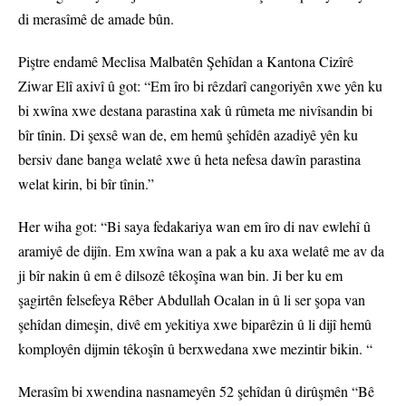
di merasîmê de amade bûn.
Piştre endamê Meclisa Malbatên Şehîdan a Kantona Cizîrê
Ziwar Elî axivî û got: “Em îro bi rêzdarî cangoriyên xwe yên ku
bi xwîna xwe destana parastina xak û rûmeta me nivîsandin bi
bîr tînin. Di şexsê wan de, em hemû şehîdên azadiyê yên ku
bersiv dane banga welatê xwe û heta nefesa dawîn parastina
welat kirin, bi bîr tînin.”
Her wiha got: “Bi saya fedakariya wan em îro di nav ewlehî û
aramiyê de dijîn. Em xwîna wan a pak a ku axa welatê me av da
ji bîr nakin û em ê dilsozê têkoşîna wan bin. Ji ber ku em
şagirtên felsefeya Rêber Abdullah Ocalan in û li ser şopa van
şehîdan dimeşin, divê em yekitiya xwe biparêzin û li dijî hemû
komployên dijmin têkoşîn û berxwedana xwe mezintir bikin. “
Merasîm bi xwendina nasnameyên 52 şehîdan û dirûşmên “Bê