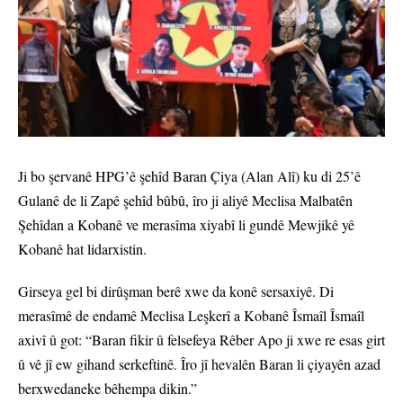
Ji bo şervanê HPG’ê şehîd Baran Çiya (Alan Alî) ku di 25’ê
Gulanê de li Zapê şehîd bûbû, îro ji aliyê Meclisa Malbatên
Şehîdan a Kobanê ve merasîma xiyabî li gundê Mewjikê yê
Kobanê hat lidarxistin.
Girseya gel bi dirûşman berê xwe da konê sersaxiyê. Di
merasîmê de endamê Meclisa Leşkerî a Kobanê Îsmaîl Îsmaîl
axivî û got: “Baran fikir û felsefeya Rêber Apo ji xwe re esas girt
û vê jî ew gihand serkeftinê. Îro jî hevalên Baran li çiyayên azad
berxwedaneke bêhempa dikin.”