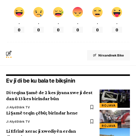
.
.
.
.
.
.
0
0
0
0
0
0
Nirxandinek Bike
Ev jî di be ku bala te bikşînin
Di teqîna Şamê de 2 kes jiyana xwe ji dest
dan û 13 kes birîndar bûn
ROJAVA
Ji Aliyê
Stêrk TV
Li Şamê teqîn çêbû; birîndar hene
Ji Aliyê
Stêrk TV
ROJAVA
Li Efrînê xerac ji xwediyên erdan