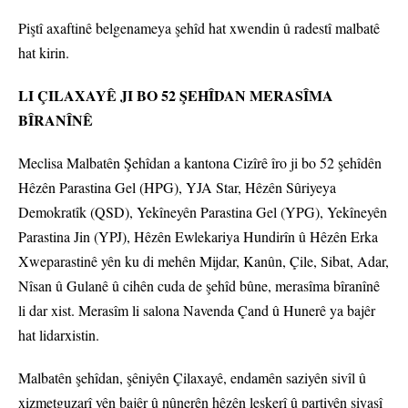
Piştî axaftinê belgenameya şehîd hat xwendin û radestî malbatê
hat kirin.
LI ÇILAXAYÊ JI BO 52 ŞEHÎDAN MERASÎMA
BÎRANÎNÊ
Meclisa Malbatên Şehîdan a kantona Cizîrê îro ji bo 52 şehîdên
Hêzên Parastina Gel (HPG), YJA Star, Hêzên Sûriyeya
Demokratîk (QSD), Yekîneyên Parastina Gel (YPG), Yekîneyên
Parastina Jin (YPJ), Hêzên Ewlekariya Hundirîn û Hêzên Erka
Xweparastinê yên ku di mehên Mijdar, Kanûn, Çile, Sibat, Adar,
Nîsan û Gulanê û cihên cuda de şehîd bûne, merasîma bîranînê
li dar xist. Merasîm li salona Navenda Çand û Hunerê ya bajêr
hat lidarxistin.
Malbatên şehîdan, şêniyên Çilaxayê, endamên saziyên sivîl û
xizmetguzarî yên bajêr û nûnerên hêzên leşkerî û partiyên siyasî