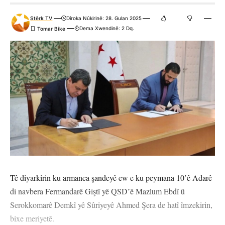
Stêrk TV
Dîroka Nûkirinê: 28. Gulan 2025
Dema Xwendinê: 2 Dq.
Tê diyarkirin ku armanca şandeyê ew e ku peymana 10’ê Adarê
di navbera Fermandarê Giştî yê QSD’ê Mazlum Ebdî û
Serokkomarê Demkî yê Sûriyeyê Ahmed Şera de hatî îmzekirin,
bixe meriyetê.