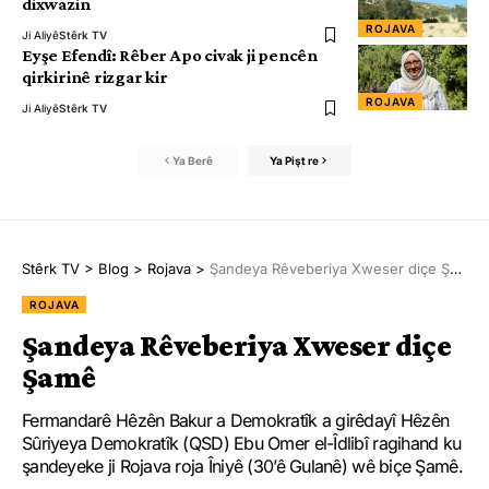
dixwazin
ROJAVA
Ji Aliyê
Stêrk TV
Eyşe Efendî: Rêber Apo civak ji pencên
qirkirinê rizgar kir
ROJAVA
Ji Aliyê
Stêrk TV
Ya Berê
Ya Pişt re
Stêrk TV
>
Blog
>
Rojava
>
Şandeya Rêveberiya Xweser diçe Şamê
ROJAVA
Şandeya Rêveberiya Xweser diçe
Şamê
Fermandarê Hêzên Bakur a Demokratîk a girêdayî Hêzên
Sûriyeya Demokratîk (QSD) Ebu Omer el-Îdlibî ragihand ku
şandeyeke ji Rojava roja Îniyê (30’ê Gulanê) wê biçe Şamê.