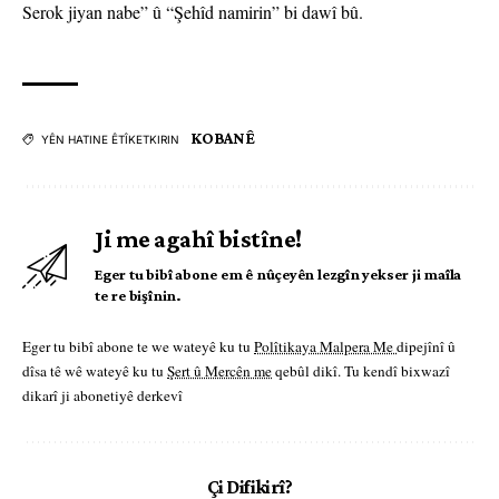
Serok jiyan nabe” û “Şehîd namirin” bi dawî bû.
KOBANÊ
YÊN HATINE ÊTÎKETKIRIN
Ji me agahî bistîne!
Eger tu bibî abone em ê nûçeyên lezgîn yekser ji maîla
te re bişînin.
Eger tu bibî abone te we wateyê ku tu
Polîtikaya Malpera Me
dipejînî û
dîsa tê wê wateyê ku tu
Şert û Mercên me
qebûl dikî. Tu kendî bixwazî
dikarî ji abonetiyê derkevî
Çi Difikirî?