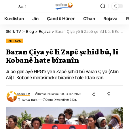
Aa
Kurdistan
Jin
Çand û Hûner
Cîhan
Rojava
R
Stêrk TV
>
Blog
>
Rojava
>
Baran Çiya yê li Zapê şehîd bû, li Kobanê hate bîranîn
ROJAVA
Baran Çiya yê li Zapê şehîd bû, li
Kobanê hate bîranîn
Ji bo gerîlayê HPG’ê yê li Zapê şehîd bû Baran Çiya (Alan
Alî) li Kobanê merasîmeke bîranînê hate lidarxistin.
Stêrk TV
Dîroka Nûkirinê: 28. Gulan 2025
Dema Xwendinê: 3 Dq.