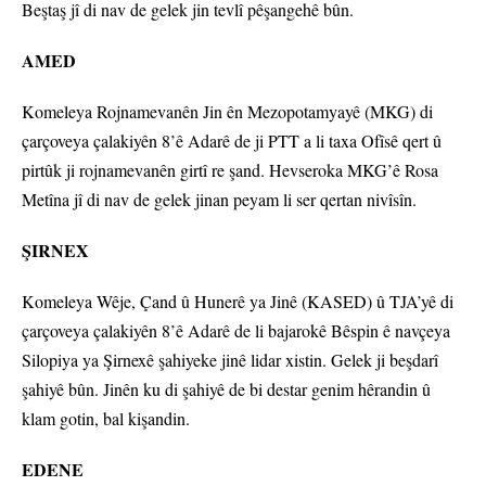
Beştaş jî di nav de gelek jin tevlî pêşangehê bûn.
AMED
Komeleya Rojnamevanên Jin ên Mezopotamyayê (MKG) di
çarçoveya çalakiyên 8’ê Adarê de ji PTT a li taxa Ofîsê qert û
pirtûk ji rojnamevanên girtî re şand. Hevseroka MKG’ê Rosa
Metîna jî di nav de gelek jinan peyam li ser qertan nivîsîn.
ŞIRNEX
Komeleya Wêje, Çand û Hunerê ya Jinê (KASED) û TJA’yê di
çarçoveya çalakiyên 8’ê Adarê de li bajarokê Bêspin ê navçeya
Silopiya ya Şirnexê şahiyeke jinê lidar xistin. Gelek ji beşdarî
şahiyê bûn. Jinên ku di şahiyê de bi destar genim hêrandin û
klam gotin, bal kişandin.
EDENE