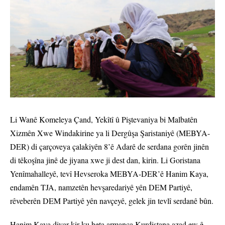
Li Wanê Komeleya Çand, Yekîtî û Piştevaniya bi Malbatên
Xizmên Xwe Windakirine ya li Dergûşa Şaristaniyê (MEBYA-
DER) di çarçoveya çalakiyên 8’ê Adarê de serdana gorên jinên
di têkoşîna jinê de jiyana xwe ji dest dan, kirin. Li Goristana
Yenîmahalleyê, tevî Hevseroka MEBYA-DER’ê Hanim Kaya,
endamên TJA, namzetên hevşaredariyê yên DEM Partiyê,
rêveberên DEM Partiyê yên navçeyê, gelek jin tevlî serdanê bûn.
Hanim Kaya diyar kir ku heta armanca Kurdistana azad ew ê