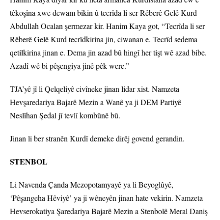
têkoşîna xwe dewam bikin û tecrîda li ser Rêberê Gelê Kurd
Abdullah Ocalan şermezar kir. Hanim Kaya got, “Tecrîda li ser
Rêberê Gelê Kurd tecrîdkirina jin, ciwanan e. Tecrîd sedema
qetilkirina jinan e. Dema jin azad bû hingî her tişt wê azad bibe.
Azadî wê bi pêşengiya jinê pêk were.”
TJA’yê jî li Qelqeliyê civîneke jinan lidar xist. Namzeta
Hevşaredariya Bajarê Mezin a Wanê ya ji DEM Partiyê
Neslîhan Şedal jî tevlî kombûnê bû.
Jinan li ber stranên Kurdî demeke dirêj govend gerandin.
STENBOL
Li Navenda Çanda Mezopotamyayê ya li Beyoglûyê,
‘Pêşangeha Hêviyê’ ya ji wêneyên jinan hate vekirin. Namzeta
Hevserokatiya Şaredariya Bajarê Mezin a Stenbolê Meral Daniş