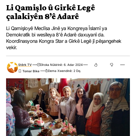
Li Qamişlo û Girkê Legê
çalakiyên 8’ê Adarê
Li Qamişloyê Meclîsa Jinê ya Kongreya Îslamî ya
Demokratîk bi wesîleya 8'ê Adarê daxuyanî da.
Koordînasyona Kongra Star a Girkê Legê jî pêşangehek
vekir.
Stêrk TV
Dîroka Nûkirinê: 6. Adar 2024
Dema Xwendinê: 2 Dq.