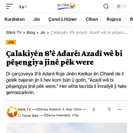
Aa
Kurdistan
Jin
Çand û Hûner
Cîhan
Rojava
R
Stêrk TV
>
Blog
>
Jin
>
Çalakiyên 8’ê Adarê: Azadî wê bi pêşengiya jinê pêk were
JIN
Çalakiyên 8’ê Adarê: Azadî wê bi
pêşengiya jinê pêk were
Di çarçoveya 8'ê Adarê Roja Jinên Kedkar ên Cîhanê de li
gelek bajaran jin li hev kom bûn û gotin, "Azadî wê bi
pêşengiya jinê pêk were." Her wiha tecrîda li Îmraliyê jî hate
şermezarkirin.
Stêrk TV
Dîroka Nûkirinê: 6. Adar 2024
Dema Xwendinê: 3 Dq.