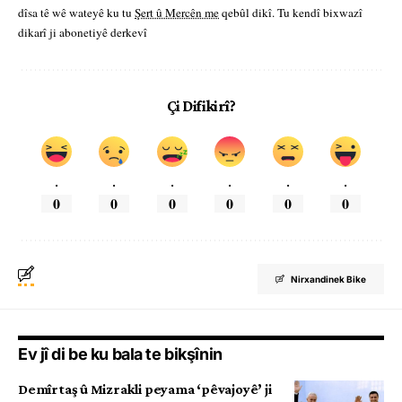
dîsa tê wê wateyê ku tu
Şert û Mercên me
qebûl dikî. Tu kendî bixwazî
dikarî ji abonetiyê derkevî
Çi Difikirî?
.
.
.
.
.
.
0
0
0
0
0
0
Nirxandinek Bike
Ev jî di be ku bala te bikşînin
Demîrtaş û Mizrakli peyama ‘pêvajoyê’ ji