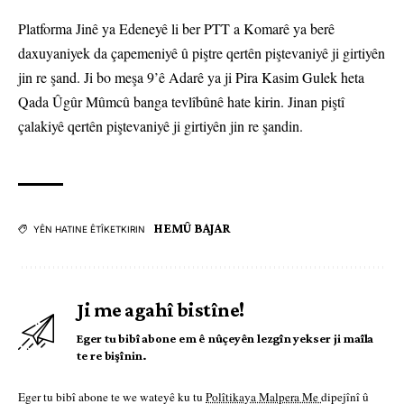
Platforma Jinê ya Edeneyê li ber PTT a Komarê ya berê
daxuyaniyek da çapemeniyê û piştre qertên piştevaniyê ji girtiyên
jin re şand. Ji bo meşa 9’ê Adarê ya ji Pira Kasim Gulek heta
Qada Ûgûr Mûmcû banga tevlîbûnê hate kirin. Jinan piştî
çalakiyê qertên piştevaniyê ji girtiyên jin re şandin.
HEMÛ BAJAR
YÊN HATINE ÊTÎKETKIRIN
Ji me agahî bistîne!
Eger tu bibî abone em ê nûçeyên lezgîn yekser ji maîla
te re bişînin.
Eger tu bibî abone te we wateyê ku tu
Polîtikaya Malpera Me
dipejînî û