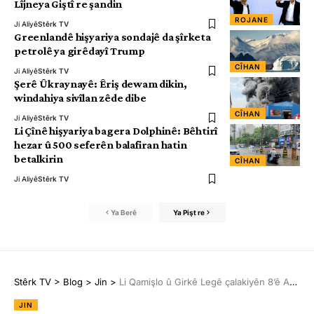
Lîjneya Giştî re şandin
ROJANE
Ji Aliyê
Stêrk TV
Greenlandê hişyariya sondajê da şîrketa
petrolê ya girêdayî Trump
CÎHAN
Ji Aliyê
Stêrk TV
Şerê Ûkraynayê: Êriş dewam dikin,
windahiya sivîlan zêde dibe
CÎHAN
Ji Aliyê
Stêrk TV
Li Çînê hişyariya bagera Dolphinê: Bêhtirî
hezar û 500 seferên balafiran hatin
betalkirin
CÎHAN
Ji Aliyê
Stêrk TV
Ya Berê
Ya Pişt re
Stêrk TV
>
Blog
>
Jin
>
Li Qamişlo û Girkê Legê çalakiyên 8’ê Adarê
JIN