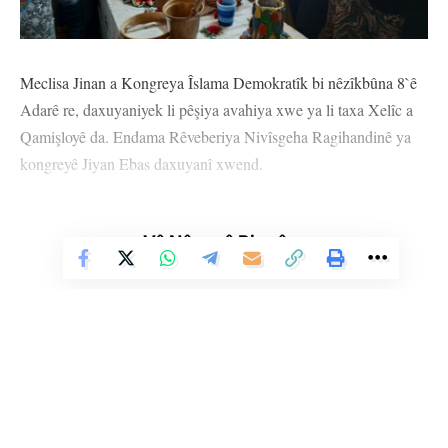
Meclisa Jinan a Kongreya Îslama Demokratîk bi nêzîkbûna 8`ê
Adarê re, daxuyaniyek li pêşiya avahiya xwe ya li taxa Xelîc a
Qamişloyê da. Endama Rêveberiya Nivîsgeha Ragihandinê ya
kongreyê Jiyan Ebas daxuyanî xwend.
Di daxuyaniyê de de berxwedana jinan hat silavkirin û jinên
pêşeng; Roza Luxemburg, Sakîna Cansiz, Arîn Mîrakn, Rîhan
Vê Nûçeyê Bixwîne
Amûde, Yusra, Jîna Emîn, Zelal Zagros û Sorxwîn Rojhilat
hatin bibîranîn.
Di daxuyaniyê de hate diyarkirin ku têkoşîna jinan a encama
mîrasa têkoşîna di dîrokê de ye bi êrişan tune nabe. Li hemberî
pergala baviksalar jî banga yekitî û têkoşîna hevpar li tevahî
jinên cîhanê hat kirin.