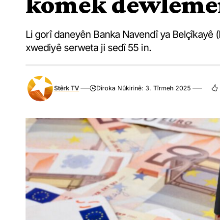
komek dewlemen
Li gorî daneyên Banka Navendî ya Belçîkayê (
xwediyê serweta ji sedî 55 in.
Stêrk TV
Dîroka Nûkirinê: 3. Tîrmeh 2025