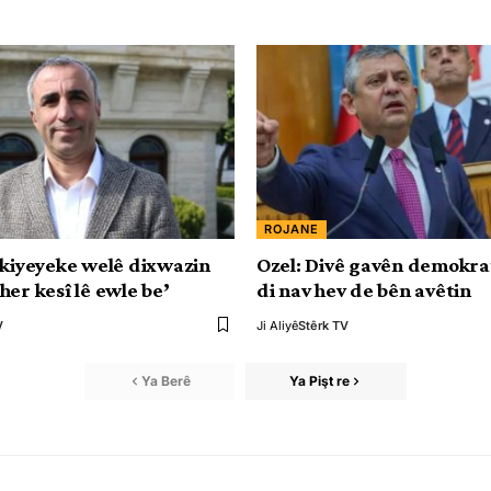
ROJANE
rkiyeyeke welê dixwazin
Ozel: Divê gavên demokr
her kesî lê ewle be’
di nav hev de bên avêtin
V
Ji Aliyê
Stêrk TV
Ya Berê
Ya Pişt re