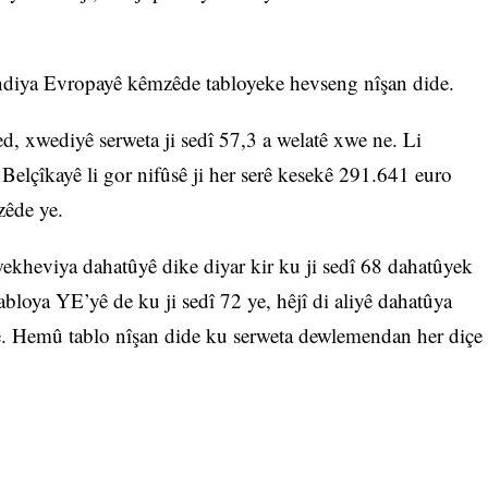
diya Evropayê kêmzêde tabloyeke hevseng nîşan dide.
d, xwediyê serweta ji sedî 57,3 a welatê xwe ne. Li
 Belçîkayê li gor nifûsê ji her serê kesekê 291.641 euro
zêde ye.
wekheviya dahatûyê dike diyar kir ku ji sedî 68 dahatûyek
abloya YE’yê de ku ji sedî 72 ye, hêjî di aliyê dahatûya
e. Hemû tablo nîşan dide ku serweta dewlemendan her diçe