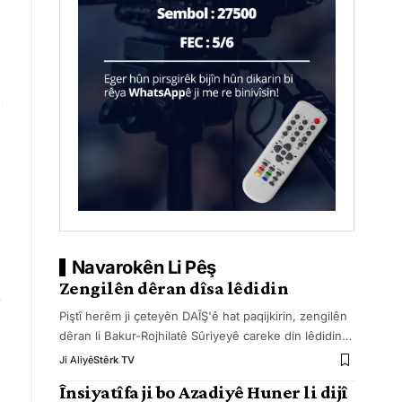
Navarokên Li Pêş
Zengilên dêran dîsa lêdidin
Piştî herêm ji çeteyên DAÎŞ'ê hat paqijkirin, zengilên
dêran li Bakur-Rojhilatê Sûriyeyê careke din lêdidin
…
Ji Aliyê
Stêrk TV
Însiyatîfa ji bo Azadiyê Huner li dijî