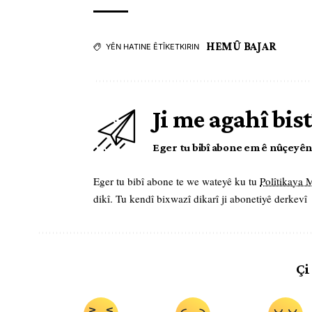
HEMÛ BAJAR
YÊN HATINE ÊTÎKETKIRIN
Ji me agahî bist
Eger tu bibî abone em ê nûçeyên l
Eger tu bibî abone te we wateyê ku tu
Polîtikaya
dikî. Tu kendî bixwazî dikarî ji abonetiyê derkevî
Çi