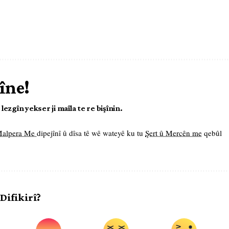
îne!
ezgîn yekser ji maîla te re bişînin.
 Malpera Me
dipejînî û dîsa tê wê wateyê ku tu
Şert û Mercên me
qebûl
 Difikirî?