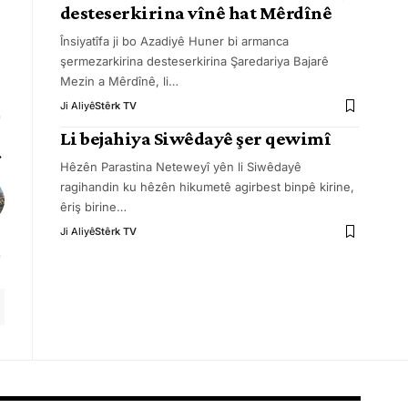
desteserkirina vînê hat Mêrdînê
Însiyatîfa ji bo Azadiyê Huner bi armanca
şermezarkirina desteserkirina Şaredariya Bajarê
Mezin a Mêrdînê, li
…
Ji Aliyê
Stêrk TV
Li bejahiya Siwêdayê şer qewimî
Hêzên Parastina Neteweyî yên li Siwêdayê
ragihandin ku hêzên hikumetê agirbest binpê kirine,
êriş birine
…
Ji Aliyê
Stêrk TV