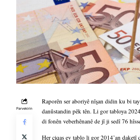
Raporên ser aboriyê nîşan didin ku bi tay
Parvekirin
danûstandin pêk tên. Li gor tabloya 2024’
di fonên veberhênanê de jî ji sedî 76 hîsse
Her çiqas ev tablo li gor 2014’an daketî d