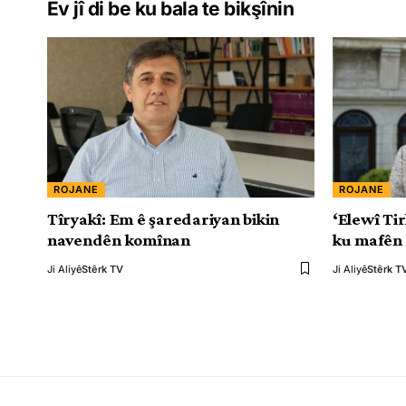
Ev jî di be ku bala te bikşînin
ROJANE
ROJANE
Tîryakî: Em ê şaredariyan bikin
‘Elewî Ti
navendên komînan
ku mafên 
Ji Aliyê
Stêrk TV
Ji Aliyê
Stêrk T