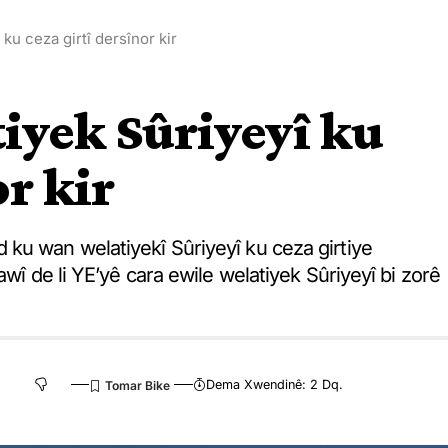
ku ceza girtî dersînor kir
iyek Sûriyeyî ku
or kir
ku wan welatiyekî Sûriyeyî ku ceza girtiye
awî de li YE’yê cara ewile welatiyek Sûriyeyî bi zorê
Dema Xwendinê: 2 Dq.