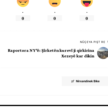
.
.
.
0
0
0
NÛÇEYA PIŞT RE
Raportora NY’ê: Şîrketên kurevî ji qirkirina
Xezeyê kar dikin
Nirxandinek Bike