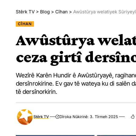
Stêrk TV
>
Blog
>
Cîhan
>
Awûstûrya welatiyek Sûriyeyî 
CÎHAN
Awûstûrya welat
ceza girtî dersîn
Wezîrê Karên Hundir ê Awûstûryayê, ragihand 
dersînrokirine. Ev gav tê wateya ku di salên d
tê dersînorkirin.
Stêrk TV
Dîroka Nûkirinê: 3. Tîrmeh 2025