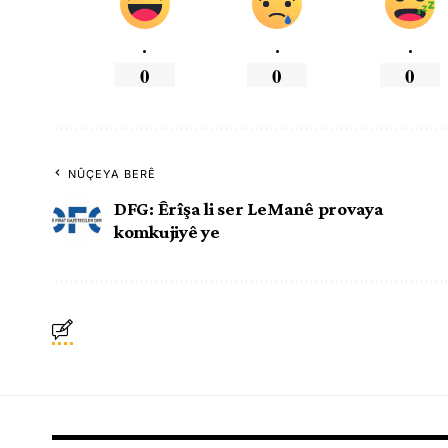
.
.
.
0
0
0
NÛÇEYA BERÊ
DFG: Êrîşa li ser LeManê provaya
komkujiyê ye