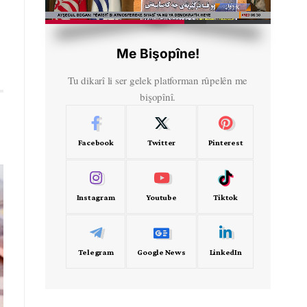
HD
00:50
Me Bişopîne!
Tu dikarî li ser gelek platforman rûpelên me
bişopînî.
Facebook
Twitter
Pinterest
Instagram
Youtube
Tiktok
Telegram
Google News
LinkedIn