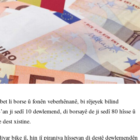
bet li borse û fonên veberhênanê, bi rêjeyek bilind
an ji sedî 10 dewlemend, di borsayê de ji sedî 80 hîsse û
 dest xistine.
iyar bike jî, hin jî piraniya hîsseyan di destê dewlemendên