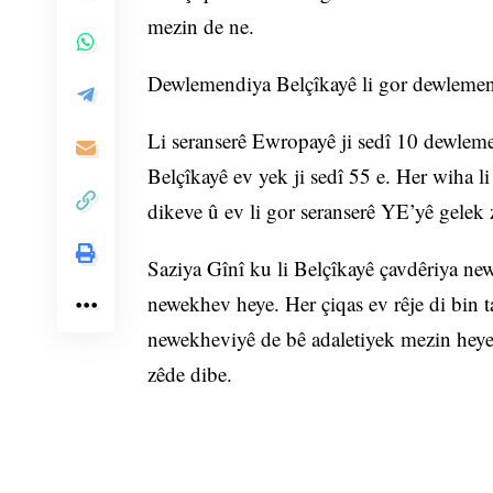
mezin de ne.
Dewlemendiya Belçîkayê li gor dewlemen
Li seranserê Ewropayê ji sedî 10 dewleme
Belçîkayê ev yek ji sedî 55 e. Her wiha li
dikeve û ev li gor seranserê YE’yê gelek 
Saziya Gînî ku li Belçîkayê çavdêriya ne
newekhev heye. Her çiqas ev rêje di bin t
newekheviyê de bê adaletiyek mezin hey
zêde dibe.