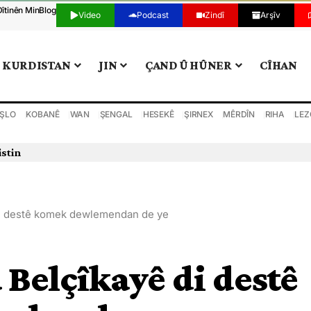
Dîtinên Min
Blog
Video
Podcast
Zindî
Arşîv
KURDISTAN
JIN
ÇAND Û HÛNER
CÎHAN
ŞLO
KOBANÊ
WAN
ŞENGAL
HESEKÊ
ŞIRNEX
MÊRDÎN
RIHA
LEZ
istin
di destê komek dewlemendan de ye
 Belçîkayê di destê