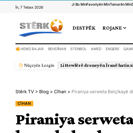
Ji Bo Min
Favoriyên Min
Tomarên Min
În, 7 Tebax 2026
DESTPÊK
ROJANE
HEMÛ BAJAR
BEHDÎNAN
STENBOL
AMED
ENQERE
QAMI
Nûçeyên Lezgîn
Li Hewlêrê droneyên Îranê hatin x
Stêrk TV
>
Blog
>
Cîhan
>
Piraniya serweta Belçîkayê 
CÎHAN
Piraniya serweta