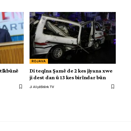
ROJAVA
atîkbûnê
Di teqîna Şamê de 2 kes jiyana xwe
ji dest dan û 13 kes birîndar bûn
Ji Aliyê
Stêrk TV