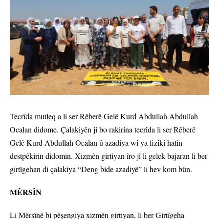
Tecrîda mutleq a li ser Rêberê Gelê Kurd Abdullah Abdullah
Ocalan didome. Çalakiyên ji bo rakirina tecrîda li ser Rêberê
Gelê Kurd Abdullah Ocalan û azadiya wî ya fizîkî hatin
destpêkirin didomin. Xizmên girtiyan îro jî li gelek bajaran li ber
girtîgehan di çalakiya “Deng bide azadiyê” li hev kom bûn.
MÊRSÎN
Li Mêrsînê bi pêşengiya xizmên girtiyan, li ber Girtîgeha