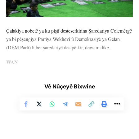
Çalakiya nobetê ya ku piştî desteserkirina Şaredariya Colemêrgê
ya bi pêşengiya Partiya Wekhevî û Demokrasiyê ya Gelan
(DEM Partî) li ber şaredariyê destpê kir, dewam dike.
WAN
Çalakiya nobetê ya li Wanê dest pê kir di roja 2’an de berdewam
kir. Komeleya Mafên Mirovan (ÎHD) Şaxa Wanê çû serdana
Vê Nûçeyê Bixwîne
çalakvanan. Gel bi xurtî beşdarî çalakiyê bû.
MÊRSÎN
Çalakiya nobetê ya li ber Şaredariya Akdenîzê di roja 18’an de
berdewam kir. Gelek nûnerên partiyên siyasî, sendîkayan û