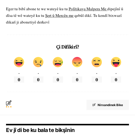
Eger tu bibî abone te we wateyê ku tu
Polîtikaya Malpera Me
dipejînî û
dîsa tê wê wateyê ku tu
Şert û Mercên me
qebûl dikî. Tu kendî bixwazî
dikarî ji abonetiyê derkevî
Çi Difikirî?
.
.
.
.
.
.
0
0
0
0
0
0
Nirxandinek Bike
Ev jî di be ku bala te bikşînin