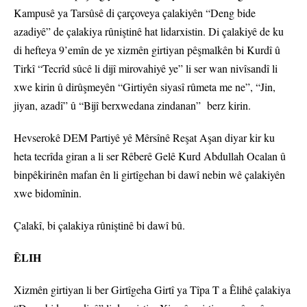
Kampusê ya Tarsûsê di çarçoveya çalakiyên “Deng bide
azadiyê” de çalakiya rûniştinê hat lidarxistin. Di çalakiyê de ku
di hefteya 9’emîn de ye xizmên girtiyan pêşmalkên bi Kurdî û
Tirkî “Tecrîd sûcê li dijî mirovahiyê ye” li ser wan nivîsandî li
xwe kirin û dirûşmeyên “Girtiyên siyasî rûmeta me ne”, “Jin,
jiyan, azadî” û “Bijî berxwedana zindanan” berz kirin.
Hevserokê DEM Partiyê yê Mêrsînê Reşat Aşan diyar kir ku
heta tecrîda giran a li ser Rêberê Gelê Kurd Abdullah Ocalan û
binpêkirinên mafan ên li girtîgehan bi dawî nebin wê çalakiyên
xwe bidomînin.
Çalakî, bi çalakiya rûniştinê bi dawî bû.
ÊLIH
Xizmên girtiyan li ber Girtîgeha Girtî ya Tîpa T a Êlihê çalakiya