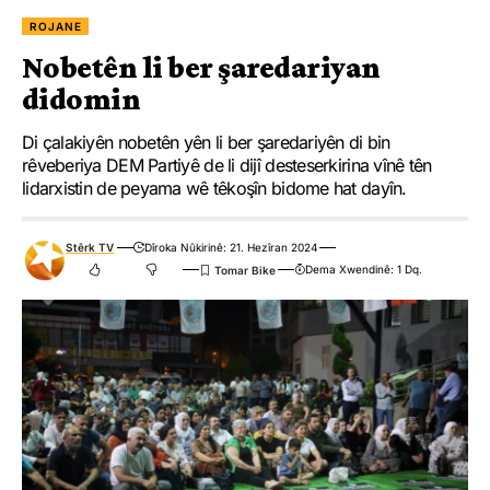
ROJANE
Nobetên li ber şaredariyan
didomin
Di çalakiyên nobetên yên li ber şaredariyên di bin
rêveberiya DEM Partiyê de li dijî desteserkirina vînê tên
lidarxistin de peyama wê têkoşîn bidome hat dayîn.
Stêrk TV
Dîroka Nûkirinê: 21. Hezîran 2024
Dema Xwendinê: 1 Dq.