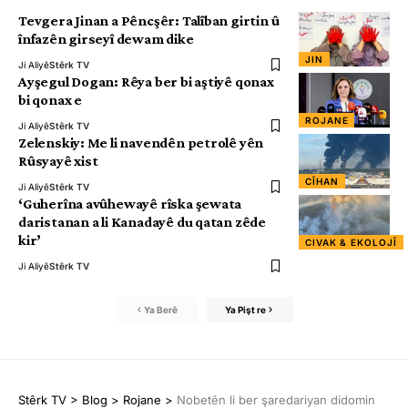
Tevgera Jinan a Pêncşêr: Talîban girtin û
înfazên girseyî dewam dike
JIN
Ji Aliyê
Stêrk TV
Ayşegul Dogan: Rêya ber bi aştiyê qonax
bi qonax e
ROJANE
Ji Aliyê
Stêrk TV
Zelenskiy: Me li navendên petrolê yên
Rûsyayê xist
CÎHAN
Ji Aliyê
Stêrk TV
‘Guherîna avûhewayê rîska şewata
daristanan a li Kanadayê du qatan zêde
kir’
CIVAK & EKOLOJÎ
Ji Aliyê
Stêrk TV
Ya Berê
Ya Pişt re
Stêrk TV
>
Blog
>
Rojane
>
Nobetên li ber şaredariyan didomin