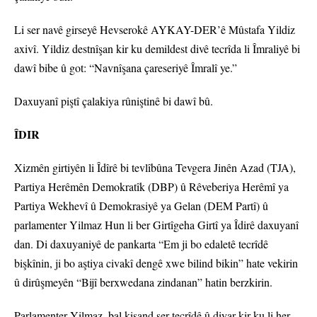
Li ser navê girseyê Hevserokê AYKAY-DER’ê Mûstafa Yildiz
axivî. Yildiz destnîşan kir ku demildest divê tecrîda li Îmraliyê bi
dawî bibe û got: “Navnîşana çareseriyê Îmralî ye.”
Daxuyanî piştî çalakiya rûniştinê bi dawî bû.
ÎDIR
Xizmên girtiyên li Îdîrê bi tevlîbûna Tevgera Jinên Azad (TJA),
Partiya Herêmên Demokratîk (DBP) û Rêveberiya Herêmî ya
Partiya Wekhevî û Demokrasiyê ya Gelan (DEM Partî) û
parlamenter Yilmaz Hun li ber Girtîgeha Girtî ya Îdirê daxuyanî
dan. Di daxuyaniyê de pankarta “Em ji bo edaletê tecrîdê
bişkînin, ji bo aştiya civakî dengê xwe bilind bikin” hate vekirin
û dirûşmeyên “Bijî berxwedana zindanan” hatin berzkirin.
Parlamenter Yilmaz, bal kişand ser tecrîdê û diyar kir ku li her