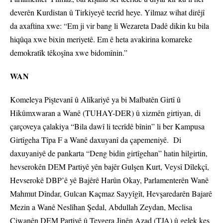
deverên Kurdistan û Tirkiyeyê tecrîd heye. Yilmaz wihat dirêjî
da axaftina xwe: “Em ji vir bang li Wezareta Dadê dikin ku bila
hiqûqa xwe bixin meriyetê. Em ê heta avakirina komareke
demokratîk têkoşîna xwe bidomînin.”
WAN
Komeleya Piştevanî û Alîkariyê ya bi Malbatên Girtî û
Hikûmxwaran a Wanê (TUHAY-DER) û xizmên girtiyan, di
çarçoveya çalakiya “Bila dawî li tecrîdê bînin” li ber Kampusa
Girtîgeha Tîpa F a Wanê daxuyanî da çapemeniyê. Di
daxuyaniyê de pankarta “Deng bidin girtîgehan” hatin hilgirtin,
hevserokên DEM Partiyê yên bajêr Gulşen Kurt, Veysî Dîlekçî,
Hevserokê DBP’ê yê Bajêrê Harûn Okay, Parlamenterên Wanê
Mahmut Dîndar, Gulcan Kaçmaz Sayyîgît, Hevşaredarên Bajarê
Mezin a Wanê Neslîhan Şedal, Abdullah Zeydan, Meclisa
Ciwanên DEM Partiyê û Tevgera Jinên Azad (TJA) û gelek kes