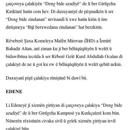
çarçoveya çalakiyên “Deng bide azadiyê” de li ber Girtîgeha
Kiriklarê hatin cem hev. Di daxuyaniyê de pêşmalkên li ser
“Deng bide zindanan” nivîsandî li xwe hatin kirin û tim
dirûşmeya “Bijî berxwedana zindanan” hat berzkirin.
Rêveberê Şaxa Komeleya Mafên Mirovan (ÎHD) a Îzmîrê
Bahadir Altan, anî ziman ku ji ber bêhiqûqîtiyên li welêt û
bidawîbûna tecrîda li ser Rêberê Gelê Kurd Abdullah Ocalan di
çalakiyê de ne û got ku ew ê bêhiqûqîtiyên li welêt qebûl nekin.
Daxuyanî piştî çalakiya rûniştinê bi dawî bû.
EDENE
Li Edeneyê jî xizmên girtiyan di çarçoveya çalakiya “Deng bide
azadiyê” de li ber Girtîgeha Kampusê ya Kurkçulerê kom bûn.
Nûnerên rêxistinên civaka sivîl û gelek xizmên girtiyan tevlî
çalakiyê bûn.