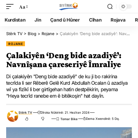
Aa
Kurdistan
Jin
Çand û Hûner
Cîhan
Rojava
R
Stêrk TV
>
Blog
>
Rojane
>
Çalakiyên ‘Deng bide azadiyê’: Navnîşana çareseriyê Îmraliye
ROJANE
Çalakiyên ‘Deng bide azadiyê’:
Navnîşana çareseriyê Îmraliye
Di çalakiyên "Deng bide azadiyê" de ku ji bo rakirina
tecrîda li ser Rêberê Gelê Kurd Abdullah Ocalan û azadiya
wî ya fizîkî li ber girtîgehan hatin destpêkirin, peyama
"Heya tecrîd ranebe em ê bitêkoşin" hat dayîn.
Stêrk TV
Dîroka Nûkirinê: 21. Hezîran 2024
Dema Xwendinê: 5 Dq.