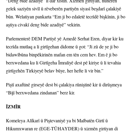
“Deng bide azadiyê” li dar xistin. Xizmên girtiyan, nûnerên
gelek saziyên sivîl û rêveberên partiyên siyasî beşdarî çalakiyê
bûn. Welatiyan pankarta “Em ji bo edaletê tecrîdê bişkînin, ji bo
aştiya civakî deng bide azadiyê” vekirin.
Parlementerê DEM Partiyê yê Amedê Serhat Eren, diyar kir ku
tecrîda mutlaq a li girtîgehan didome û got: “Ji zû de ye ji bo
bidawîbûna binpêkirinên mafan em tên cem hev. Em ê ji bo
berxwedana ku li Girtîgeha Îmraliyê dest pê kiriye û li tevahia
girtîgehên Tirkiyeyê belav bûye, her hefte li vir bin.”
Piştî axaftinê girseyê dest bi çalakiya rûniştinê kir û dirûşmeya
“Bijî berxwedana zindanan” berz kir.
ÎZMÎR
Komeleya Alîkarî û Piştevaniyê ya bi Malbatên Girtî û
Hikumxwaran re (EGE-TÛHAYDER) û xizmên girtiyan di