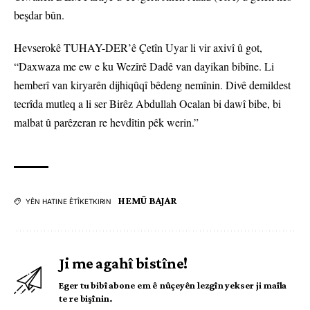
beşdar bûn.
Hevserokê TUHAY-DER’ê Çetîn Uyar li vir axivî û got,
“Daxwaza me ew e ku Wezîrê Dadê van dayikan bibîne. Li
hemberî van kiryarên dijhiqûqî bêdeng nemînin. Divê demildest
tecrîda mutleq a li ser Birêz Abdullah Ocalan bi dawî bibe, bi
malbat û parêzeran re hevdîtin pêk werin.”
HEMÛ BAJAR
YÊN HATINE ÊTÎKETKIRIN
Ji me agahî bistîne!
Eger tu bibî abone em ê nûçeyên lezgîn yekser ji maîla
te re bişînin.