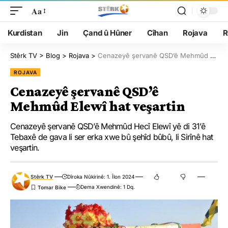
Aa
Kurdistan
Jin
Çand û Hûner
Cîhan
Rojava
R
Stêrk TV
>
Blog
>
Rojava
>
Cenazeyê şervanê QSD’ê Mehmûd Elewî hat veşartin
ROJAVA
Cenazeyê şervanê QSD’ê
Mehmûd Elewî hat veşartin
Cenazeyê şervanê QSD’ê Mehmûd Hecî Elewî yê di 31’ê
Tebaxê de gava li ser erka xwe bû şehîd bûbû, li Sirînê hat
veşartin.
Stêrk TV
Dîroka Nûkirinê: 1. Îlon 2024
Dema Xwendinê: 1 Dq.