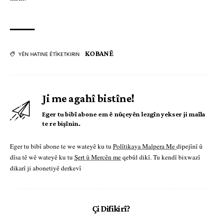
KOBANÊ
YÊN HATINE ÊTÎKETKIRIN
Ji me agahî bistîne!
Eger tu bibî abone em ê nûçeyên lezgîn yekser ji maîla
te re bişînin.
Eger tu bibî abone te we wateyê ku tu
Polîtikaya Malpera Me
dipejînî û
dîsa tê wê wateyê ku tu
Şert û Mercên me
qebûl dikî. Tu kendî bixwazî
dikarî ji abonetiyê derkevî
Çi Difikirî?