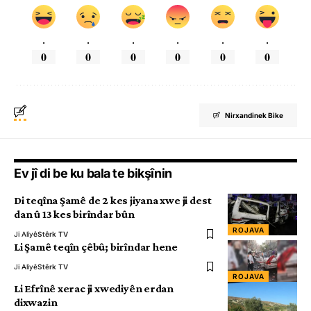
.
.
.
.
.
.
0
0
0
0
0
0
Nirxandinek Bike
Ev jî di be ku bala te bikşînin
Di teqîna Şamê de 2 kes jiyana xwe ji dest
dan û 13 kes birîndar bûn
ROJAVA
Ji Aliyê
Stêrk TV
Li Şamê teqîn çêbû; birîndar hene
Ji Aliyê
Stêrk TV
ROJAVA
Li Efrînê xerac ji xwediyên erdan
dixwazin