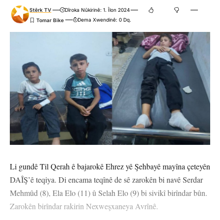
Stêrk TV
Dîroka Nûkirinê: 1. Îlon 2024
Dema Xwendinê: 0 Dq.
Li gundê Til Qerah ê bajarokê Ehrez yê Şehbayê mayîna çeteyên
DAÎŞ’ê teqiya. Di encama teqînê de sê zarokên bi navê Serdar
Mehmûd (8), Ela Elo (11) û Selah Elo (9) bi sivikî birîndar bûn.
Zarokên birîndar rakirin Nexweşxaneya Avrînê.