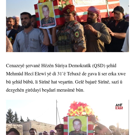
Cenazeyê şervanê Hêzên Sûriya Demokratîk (QSD) şehîd
Mehmûd Hecî Elewî yê di 31’ê Tebaxê de gava li ser erka xwe
bû şehîd bûbû, li Sirînê hat veşartin. Gelê bajarê Sirînê, sazî û
dezgehên girêdayî beşdarî merasîmê bûn.