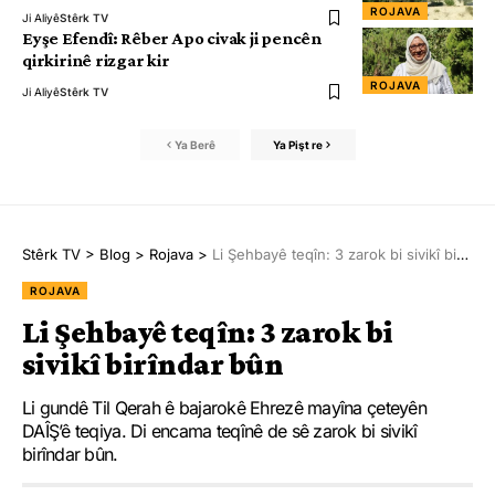
ROJAVA
Ji Aliyê
Stêrk TV
Eyşe Efendî: Rêber Apo civak ji pencên
qirkirinê rizgar kir
ROJAVA
Ji Aliyê
Stêrk TV
Ya Berê
Ya Pişt re
Stêrk TV
>
Blog
>
Rojava
>
Li Şehbayê teqîn: 3 zarok bi sivikî birîndar bûn
ROJAVA
Li Şehbayê teqîn: 3 zarok bi
sivikî birîndar bûn
Li gundê Til Qerah ê bajarokê Ehrezê mayîna çeteyên
DAÎŞ’ê teqiya. Di encama teqînê de sê zarok bi sivikî
birîndar bûn.