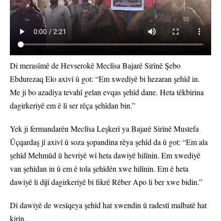
Di merasîmê de Hevserokê Meclîsa Bajarê Sirînê Şebo
Ebdurezaq Elo axivî û got: “Em xwediyê bi hezaran şehîd in.
Me ji bo azadiya tevahî gelan evqas şehîd dane. Heta têkbirina
dagirkeriyê em ê li ser rêça şehîdan bin.”
Yek ji fermandarên Meclîsa Leşkerî ya Bajarê Sirînê Mustefa
Ûçqardaş jî axivî û soza şopandina rêya şehîd da û got: “Em ala
şehîd Mehmûd û hevriyê wî heta dawiyê hilînin. Em xwediyê
van şehîdan in û em ê tola şehîdên xwe hilînin. Em ê heta
dawiyê li dijî dagirkeriyê bi fikrê Rêber Apo li ber xwe bidin.”
Di dawiyê de wesîqeya şehîd hat xwendin û radestî malbatê hat
kirin.