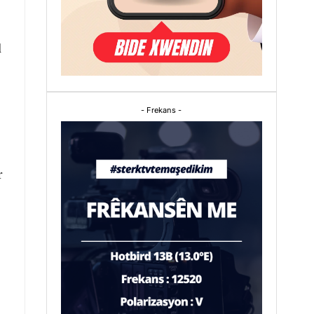
l
- Frekans -
r