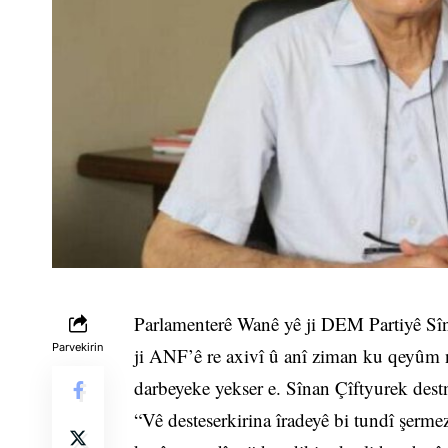
Parlamenterê Wanê yê ji DEM Partiyê Sîna
Parvekirin
ji ANF’ê re axivî û anî ziman ku qeyûm n
darbeyeke yekser e. Sînan Çîftyurek destnî
“Vê desteserkirina îradeyê bi tundî şerme