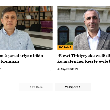
ROJANE
Em ê şaredariyan bikin
‘Elewî Tirkiyeyeke welê d
 komînan
ku mafên her kesî lê ewle 
V
Ji Aliyê
Stêrk TV
Ya Berê
Ya Pişt re