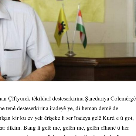
n Çîftyurek têkildarî desteserkirina Şaredariya Colemêrgê
e tenê desteserkirina îradeyê ye, di heman demê de
şan kir ku ev yek êrîşeke li ser îradeya gelê Kurd e û got,
zar dikim. Bang li gelê me, gelên me, gelên cîhanê û her