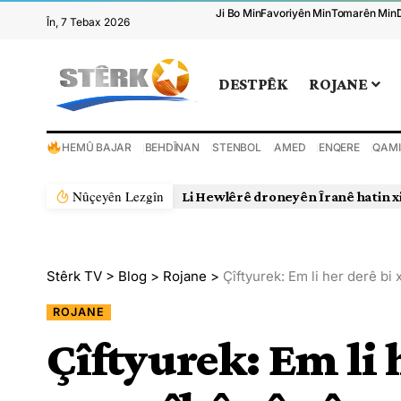
Ji Bo Min
Favoriyên Min
Tomarên Min
În, 7 Tebax 2026
DESTPÊK
ROJANE
HEMÛ BAJAR
BEHDÎNAN
STENBOL
AMED
ENQERE
QAMI
Nûçeyên Lezgîn
Li Hewlêrê droneyên Îranê hatin x
Stêrk TV
>
Blog
>
Rojane
>
Çîftyurek: Em li her derê bi 
ROJANE
Çîftyurek: Em li 