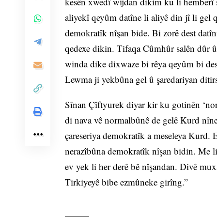
kesên xwedî wijdan dikim ku li hemberî 
aliyekî qeyûm datîne li aliyê din jî li g
demokratîk nîşan bide. Bi zorê dest datîni
qedexe dikin. Tifaqa Cûmhûr salên dûr û di
winda dike dixwaze bi rêya qeyûm bi des
Lewma ji yekbûna gel û şaredariyan ditirs
Sînan Çîftyurek diyar kir ku gotinên ‘n
di nava vê normalbûnê de gelê Kurd nîne.
çareseriya demokratîk a meseleya Kurd. 
nerazîbûna demokratîk nîşan bidin. Me l
ev yek li her derê bê nîşandan. Divê muxa
Tirkiyeyê bibe ezmûneke girîng.”