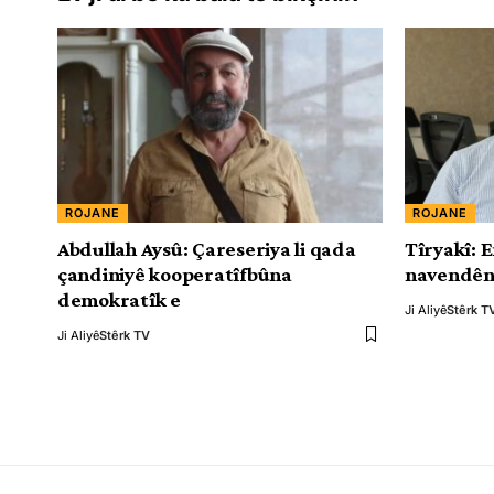
ROJANE
ROJANE
Abdullah Aysû: Çareseriya li qada
Tîryakî: 
çandiniyê kooperatîfbûna
navendên
demokratîk e
Ji Aliyê
Stêrk T
Ji Aliyê
Stêrk TV