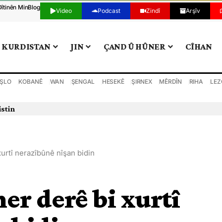
Dîtinên Min
Blog
Video
Podcast
Zindî
Arşîv
KURDISTAN
JIN
ÇAND Û HÛNER
CÎHAN
ŞLO
KOBANÊ
WAN
ŞENGAL
HESEKÊ
ŞIRNEX
MÊRDÎN
RIHA
LEZ
istin
xurtî nerazîbûnê nîşan bidin
her derê bi xurtî