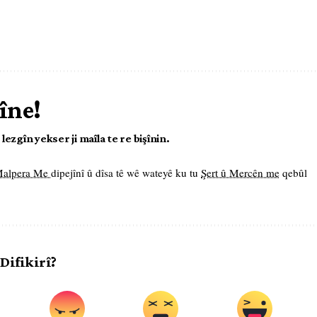
îne!
ezgîn yekser ji maîla te re bişînin.
 Malpera Me
dipejînî û dîsa tê wê wateyê ku tu
Şert û Mercên me
qebûl
 Difikirî?