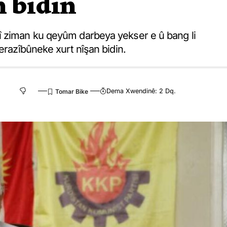
n bidin
î ziman ku qeyûm darbeya yekser e û bang li
erazîbûneke xurt nîşan bidin.
Dema Xwendinê: 2 Dq.