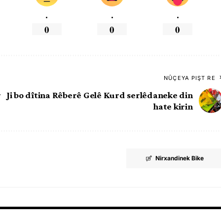
.
.
.
0
0
0
NÛÇEYA PIŞT RE
r
Ji bo dîtina Rêberê Gelê Kurd serlêdaneke din
hate kirin
Nirxandinek Bike