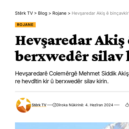
Stêrk TV
>
Blog
>
Rojane
>
Hevşaredar Akiş ê binçavkirî
ROJANE
Hevşaredar Akiş 
berxwedêr silav 
Hevşaredarê Colemêrgê Mehmet Siddik Akiş ê
re hevdîtin kir û berxwedêr silav kirin.
Stêrk TV
Dîroka Nûkirinê: 4. Hezîran 2024