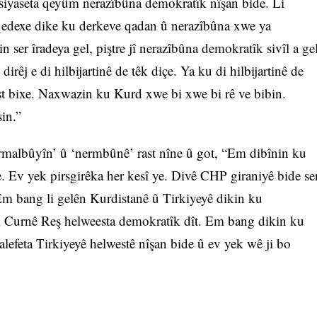
siyaseta qeyûm nerazîbûna demokratîk nîşan bide. Li
el qedexe dike ku derkeve qadan û nerazîbûna xwe ya
n ser îradeya gel, piştre jî nerazîbûna demokratîk sivîl a ge
rêj e di hilbijartinê de têk diçe. Ya ku di hilbijartinê de
t bixe. Naxwazin ku Kurd xwe bi xwe bi rê ve bibin.
in.”
ormalbûyîn’ û ‘nermbûnê’ rast nîne û got, “Em dibînin ku
 Ev yek pirsgirêka her kesî ye. Divê CHP giraniyê bide se
Em bang li gelên Kurdistanê û Tirkiyeyê dikin ku
i Curnê Reş helweesta demokratîk dît. Em bang dikin ku
lefeta Tirkiyeyê helwestê nîşan bide û ev yek wê ji bo