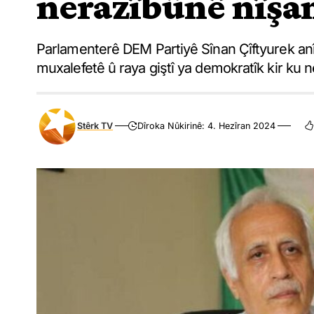
nerazîbûnê nîşa
Parlamenterê DEM Partiyê Sînan Çîftyurek an
muxalefetê û raya giştî ya demokratîk kir ku n
Stêrk TV
Dîroka Nûkirinê: 4. Hezîran 2024