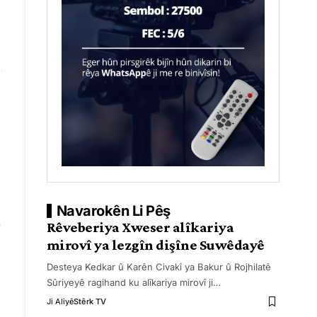
Navarokên Li Pêş
Rêveberiya Xweser alîkariya
mirovî ya lezgîn dişîne Suwêdayê
Desteya Kedkar û Karên Civakî ya Bakur û Rojhilatê
Sûriyeyê ragihand ku alîkariya mirovî ji
…
Ji Aliyê
Stêrk TV