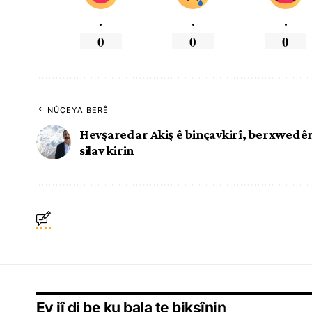
.
.
.
0
0
0
NÛÇEYA BERÊ
Hevşaredar Akiş ê binçavkirî, berxwedê
silav kirin
Ev jî di be ku bala te bikşînin