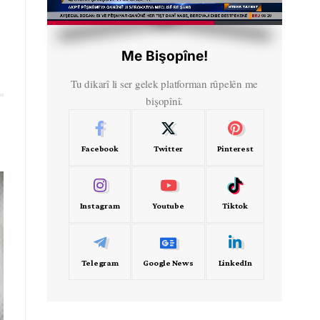
HD
00:50
Me Bişopîne!
Tu dikarî li ser gelek platforman rûpelên me
bişopînî.
Facebook
Twitter
Pinterest
Instagram
Youtube
Tiktok
Telegram
Google News
LinkedIn