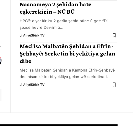
Nasnameya 2 şehîdan hate
eşkerekirin – NÛ BÛ
HPG’ê diyar kir ku 2 gerîla şehîd bûne û got: “Di
şexsê hevrê Devrîm û
…
Ji Aliyê
Stêrk TV
Meclîsa Malbatên Şehîdan a Efrîn-
Şehbayê: Serketin bi yekîtiya gelan
dibe
Meclîsa Malbatên Şehîdan a Kantona Efrîn-Şehbayê
destnîşan kir ku bi yekîtiya gelan wê serketina li
…
Ji Aliyê
Stêrk TV