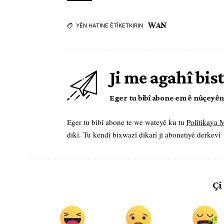
WAN
YÊN HATINE ÊTÎKETKIRIN
Ji me agahî bist
Eger tu bibî abone em ê nûçeyên l
Eger tu bibî abone te we wateyê ku tu
Polîtikaya
dikî. Tu kendî bixwazî dikarî ji abonetiyê derkevî
Çi