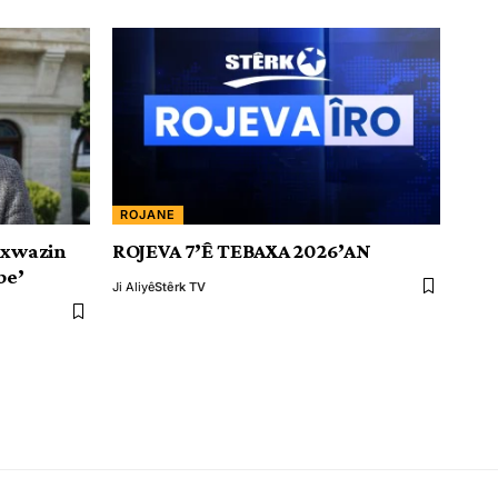
ROJANE
ixwazin
ROJEVA 7’Ê TEBAXA 2026’AN
be’
Ji Aliyê
Stêrk TV