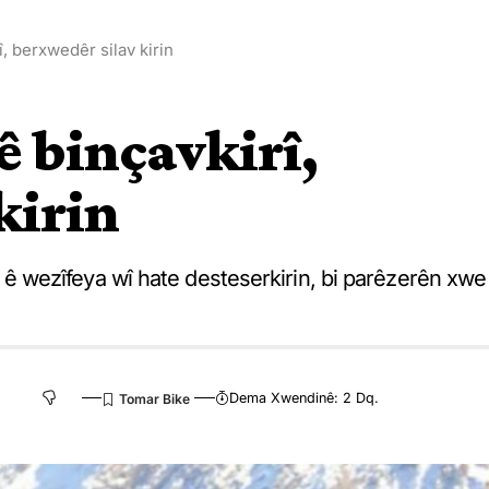
, berxwedêr silav kirin
ê binçavkirî,
kirin
 wezîfeya wî hate desteserkirin, bi parêzerên xwe
Dema Xwendinê: 2 Dq.