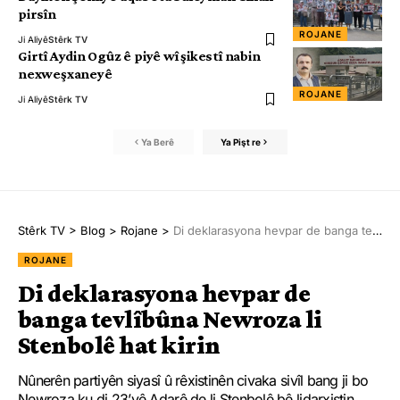
pirsîn
ROJANE
Ji Aliyê
Stêrk TV
Girtî Aydin Ogûz ê piyê wî şikestî nabin
nexweşxaneyê
ROJANE
Ji Aliyê
Stêrk TV
Ya Berê
Ya Pişt re
Stêrk TV
>
Blog
>
Rojane
>
Di deklarasyona hevpar de banga tevlîbûna Newroza li Stenbolê hat kirin
ROJANE
Di deklarasyona hevpar de
banga tevlîbûna Newroza li
Stenbolê hat kirin
Nûnerên partiyên siyasî û rêxistinên civaka sivîl bang ji bo
Newroza ku di 23’yê Adarê de li Stenbolê bê lidarxistin