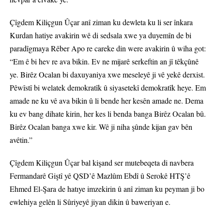
Çîgdem Kiliçgun Ûçar anî ziman ku dewleta ku li ser înkara
Kurdan hatiye avakirin wê di sedsala xwe ya duyemîn de bi
paradîgmaya Rêber Apo re careke din were avakirin û wiha got:
“Em ê bi hev re ava bikin. Ev ne mijarê serkeftin an jî têkçûnê
ye. Birêz Ocalan bi daxuyaniya xwe meseleyê ji vê yekê derxist.
Pêwîstî bi welatek demokratîk û siyasetekî demokratîk heye. Em
amade ne ku vê ava bikin û li bende her kesên amade ne. Dema
ku ev bang dihate kirin, her kes li benda banga Birêz Ocalan bû.
Birêz Ocalan banga xwe kir. Wê ji niha şûnde kijan gav bên
avêtin.”
Çîgdem Kiliçgun Ûçar bal kişand ser mutebeqeta di navbera
Fermandarê Giştî yê QSD’ê Mazlûm Ebdî û Serokê HTŞ’ê
Ehmed El-Şara de hatıye imzekirin û anî ziman ku peyman ji bo
ewlehiya gelên li Sûriyeyê jiyan dikin û baweriyan e.