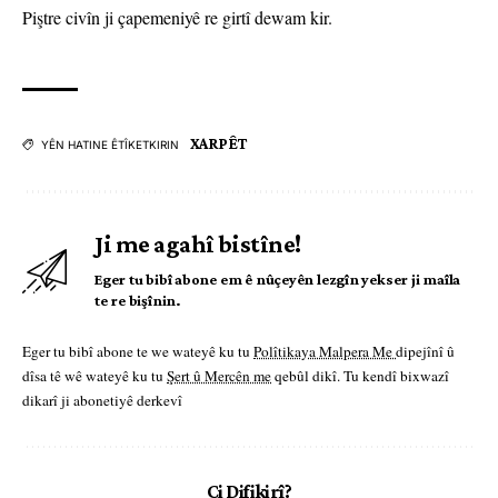
Piştre civîn ji çapemeniyê re girtî dewam kir.
XARPÊT
YÊN HATINE ÊTÎKETKIRIN
Ji me agahî bistîne!
Eger tu bibî abone em ê nûçeyên lezgîn yekser ji maîla
te re bişînin.
Eger tu bibî abone te we wateyê ku tu
Polîtikaya Malpera Me
dipejînî û
dîsa tê wê wateyê ku tu
Şert û Mercên me
qebûl dikî. Tu kendî bixwazî
dikarî ji abonetiyê derkevî
Çi Difikirî?