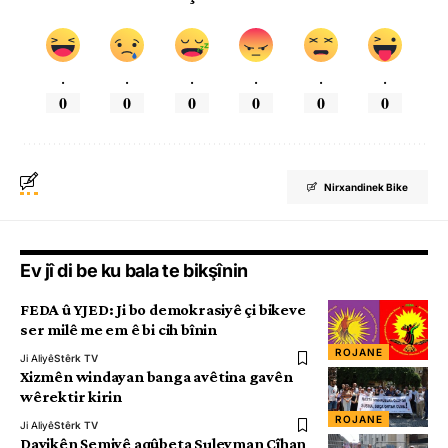
.
.
.
.
.
.
0
0
0
0
0
0
Nirxandinek Bike
Ev jî di be ku bala te bikşînin
FEDA û YJED: Ji bo demokrasiyê çi bikeve
ser milê me em ê bi cih bînin
ROJANE
Ji Aliyê
Stêrk TV
Xizmên windayan banga avêtina gavên
wêrektir kirin
ROJANE
Ji Aliyê
Stêrk TV
Dayikên Şemiyê aqûbeta Suleyman Cîhan