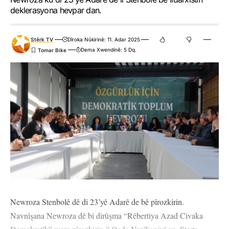
deklerasyona hevpar dan.
Stêrk TV
Dîroka Nûkirinê: 11. Adar 2025
Dema Xwendinê: 5 Dq.
Newroza Stenbolê dê di 23’yê Adarê de bê pîrozkirin.
Navnîşana Newroza dê bi dirûşma “Rêbertiya Azad Civaka