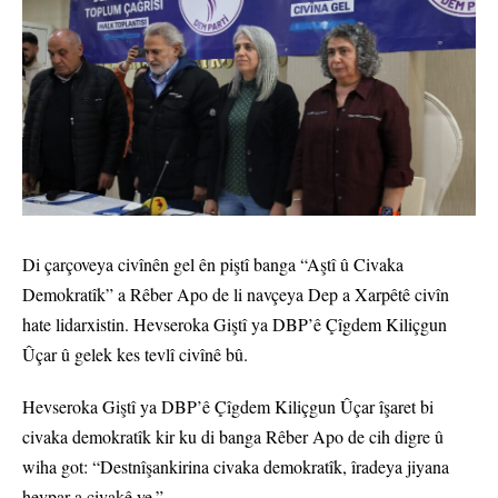
Di çarçoveya civînên gel ên piştî banga “Aştî û Civaka
Demokratîk” a Rêber Apo de li navçeya Dep a Xarpêtê civîn
hate lidarxistin. Hevseroka Giştî ya DBP’ê Çîgdem Kiliçgun
Ûçar û gelek kes tevlî civînê bû.
Hevseroka Giştî ya DBP’ê Çîgdem Kiliçgun Ûçar îşaret bi
civaka demokratîk kir ku di banga Rêber Apo de cih digre û
wiha got: “Destnîşankirina civaka demokratîk, îradeya jiyana
hevpar a civakê ye.”