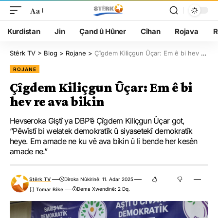
Aa
Kurdistan
Jin
Çand û Hûner
Cîhan
Rojava
R
Stêrk TV
>
Blog
>
Rojane
>
Çîgdem Kiliçgun Ûçar: Em ê bi hev re ava bikin
ROJANE
Çîgdem Kiliçgun Ûçar: Em ê bi
hev re ava bikin
Hevseroka Giştî ya DBP’ê Çîgdem Kiliçgun Ûçar got,
“Pêwîstî bi welatek demokratîk û siyasetekî demokratîk
heye. Em amade ne ku vê ava bikin û li bende her kesên
amade ne.”
Stêrk TV
Dîroka Nûkirinê: 11. Adar 2025
Dema Xwendinê: 2 Dq.