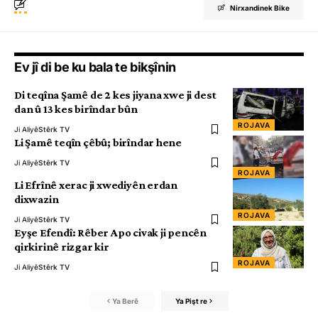
Nirxandinek Bike
Ev jî di be ku bala te bikşînin
Di teqîna Şamê de 2 kes jiyana xwe ji dest
dan û 13 kes birîndar bûn
ROJAVA
Ji Aliyê
Stêrk TV
Li Şamê teqîn çêbû; birîndar hene
Ji Aliyê
Stêrk TV
ROJAVA
Li Efrînê xerac ji xwediyên erdan
dixwazin
ROJAVA
Ji Aliyê
Stêrk TV
Eyşe Efendî: Rêber Apo civak ji pencên
qirkirinê rizgar kir
ROJAVA
Ji Aliyê
Stêrk TV
Ya Berê
Ya Pişt re