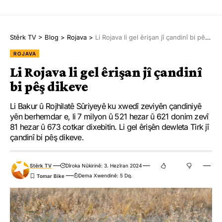
Stêrk TV
>
Blog
>
Rojava
>
Li Rojava li gel êrişan jî çandinî bi pêş dikeve
ROJAVA
Li Rojava li gel êrişan jî çandinî
bi pêş dikeve
Li Bakur û Rojhilatê Sûriyeyê ku xwedî zeviyên çandiniyê
yên berhemdar e, li 7 milyon û 521 hezar û 621 donim zevî
81 hezar û 673 cotkar dixebitin. Li gel êrişên dewleta Tirk jî
çandinî bi pêş dikeve.
Stêrk TV
Dîroka Nûkirinê: 3. Hezîran 2024
Dema Xwendinê: 5 Dq.