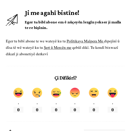
Ji me agahî bistîne!
Eger tu bibî abone em ê nûçeyên lezgîn yekser ji maîla
te re bişînin.
Eger tu bibî abone te we wateyê ku tu
Polîtikaya Malpera Me
dipejînî û
dîsa tê wê wateyê ku tu
Şert û Mercên me
qebûl dikî. Tu kendî bixwazî
dikarî ji abonetiyê derkevî
Çi Difikirî?
.
.
.
.
.
.
0
0
0
0
0
0