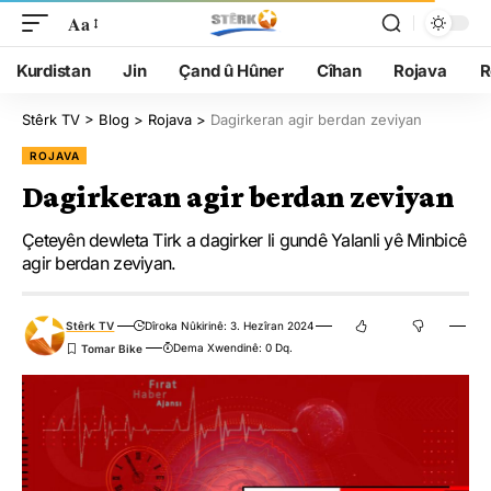
Aa
Kurdistan
Jin
Çand û Hûner
Cîhan
Rojava
R
Stêrk TV
>
Blog
>
Rojava
>
Dagirkeran agir berdan zeviyan
ROJAVA
Dagirkeran agir berdan zeviyan
Çeteyên dewleta Tirk a dagirker li gundê Yalanli yê Minbicê
agir berdan zeviyan.
Stêrk TV
Dîroka Nûkirinê: 3. Hezîran 2024
Dema Xwendinê: 0 Dq.