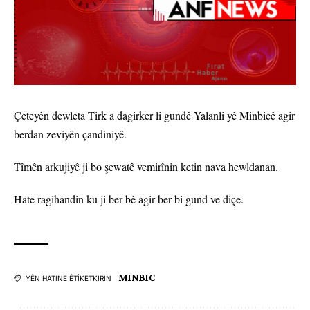
Çeteyên dewleta Tirk a dagirker li gundê Yalanli yê Minbicê agir
berdan zeviyên çandiniyê.
Tîmên arkujiyê ji bo şewatê vemirînin ketin nava hewldanan.
Hate ragihandin ku ji ber bê agir ber bi gund ve diçe.
MINBIC
YÊN HATINE ÊTÎKETKIRIN