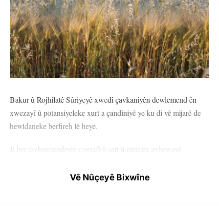
Bakur û Rojhilatê Sûriyeyê xwedî çavkaniyên dewlemend ên
xwezayî û potansiyeleke xurt a çandiniyê ye ku di vê mijarê de
hewldaneke berfireh lê heye.
Ji ber taybetmendiyên cografî û şert û mercên avhewayê
berhemên cuda yên çandiniyê lê şîn dibin. Potansiyela çandiniyê
û berhemdariya xakê ya Bakur û Rojhilatê Sûriyeyê bi stratejiyên
Vê Nûçeyê Bixwîne
rast bi pêş ve diçe. Li herêmê herî zêde genim tê çandin. Genim
bingeha aboriya çandiniyê ya herêmê ye. Ceh jî berhemeke
girîng a zadê ye. Li gel genim û ceh her wiha garis jî tê çandin.