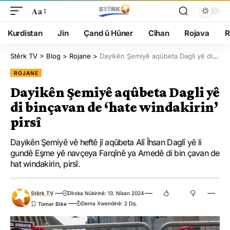
Aa
Kurdistan
Jin
Çand û Hûner
Cîhan
Rojava
R
Stêrk TV
>
Blog
>
Rojane
>
Dayikên Şemiyê aqûbeta Dagli yê di binçavan de ‘hate windakirin’ pirsî
ROJANE
Dayikên Şemiyê aqûbeta Dagli yê
di binçavan de ‘hate windakirin’
pirsî
Dayikên Şemiyê vê heftê jî aqûbeta Alî Îhsan Daglî yê li
gundê Eşme yê navçeya Farqînê ya Amedê di bin çavan de
hat windakirin, pirsî.
Stêrk TV
Dîroka Nûkirinê: 13. Nîsan 2024
Dema Xwendinê: 2 Dq.