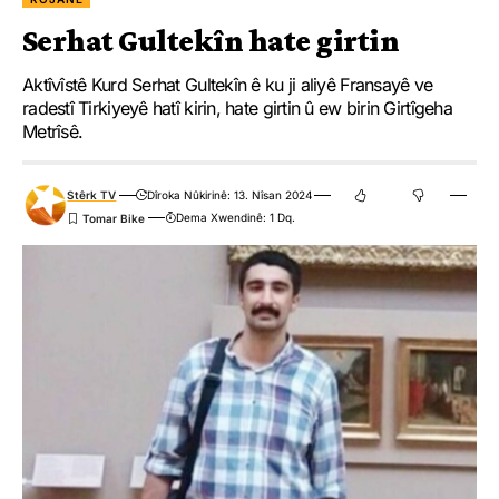
Serhat Gultekîn hate girtin
Aktîvîstê Kurd Serhat Gultekîn ê ku ji aliyê Fransayê ve
radestî Tirkiyeyê hatî kirin, hate girtin û ew birin Girtîgeha
Metrîsê.
Stêrk TV
Dîroka Nûkirinê: 13. Nîsan 2024
Dema Xwendinê: 1 Dq.