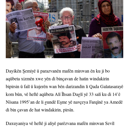
Dayikên Şemiyê û parazvanên mafên mirovan ên ku ji bo
aqûbeta xizmên xwe yên di binçavan de hatin windakirin
bipirsin û faîl û kujerên wan bên darizandin li Qada Galatasarayê
kom bûn, vê heftê aqûbeta Alî Îhsan Daglî yê 33 salî ku di 14’ê
Nîsana 1995’an de li gundê Eşme yê navçeya Farqînê ya Amedê
di bin çavan de hat windakirin, pirsîn.
Daxuyaniya vê heftê ji aliyê parêzvana mafên mirovan Sevîl