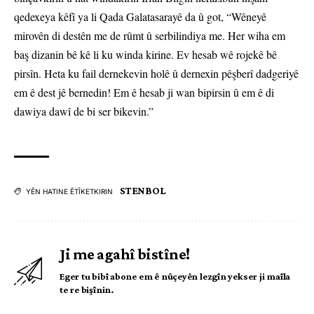
qedexeya kêfî ya li Qada Galatasarayê da û got, “Wêneyê
mirovên di destên me de rûmt û serbilindiya me. Her wiha em
baş dizanin bê kê li ku winda kirine. Ev hesab wê rojekê bê
pirsîn. Heta ku fail dernekevin holê û dernexin pêşberî dadgeriyê
em ê dest jê bernedin! Em ê hesab ji wan bipirsin û em ê di
dawiya dawî de bi ser bikevin.”
STENBOL
YÊN HATINE ÊTÎKETKIRIN
Ji me agahî bistîne!
Eger tu bibî abone em ê nûçeyên lezgîn yekser ji maîla
te re bişînin.