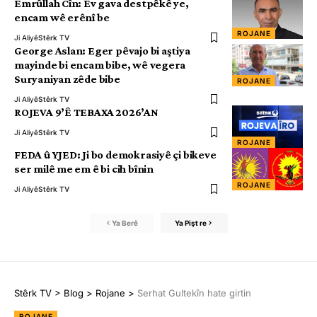
Emrûllah Cîn: Ev gava destpêkê ye,
encam wê erênî be
ROJANE
Ji Aliyê
Stêrk TV
George Aslan: Eger pêvajo bi aştiya
mayinde bi encam bibe, wê vegera
Suryaniyan zêde bibe
ROJANE
Ji Aliyê
Stêrk TV
ROJEVA 9’Ê TEBAXA 2026’AN
Ji Aliyê
Stêrk TV
ROJANE
FEDA û YJED: Ji bo demokrasiyê çi bikeve
ser milê me em ê bi cih bînin
ROJANE
Ji Aliyê
Stêrk TV
Ya Berê
Ya Pişt re
Stêrk TV
>
Blog
>
Rojane
>
Serhat Gultekîn hate girtin
ROJANE