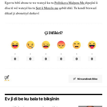
Eger tu bibî abone te we wateyê ku tu
Polîtikaya Malpera Me
dipejînî û
dîsa tê wê wateyê ku tu
Şert û Mercên me
qebûl dikî. Tu kendî bixwazî
dikarî ji abonetiyê derkevî
Çi Difikirî?
.
.
.
.
.
.
0
0
0
0
0
0
Nirxandinek Bike
Ev jî di be ku bala te bikşînin