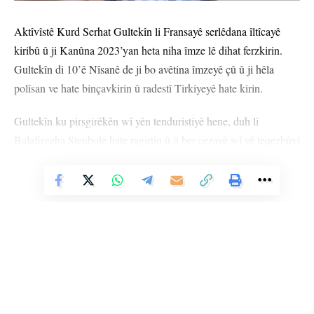
Aktîvîstê Kurd Serhat Gultekîn li Fransayê serlêdana îltîcayê
kiribû û ji Kanûna 2023’yan heta niha îmze lê dihat ferzkirin.
Gultekîn di 10’ê Nîsanê de ji bo avêtina îmzeyê çû û ji hêla
polîsan ve hate binçavkirin û radestî Tirkiyeyê hate kirin.
Gultekîn ku pirsgirêkên wî yên tenduristiyê hene, duh li
Balafirgeha Stenbolê hate ragirtin û ji ber cezayê wî yê teqezbûyî
hate girtin û ew şandin Girtîgeha Metrîsê.
Vê Nûçeyê Bixwîne
Hate zanîn ku nexweşiya Sendroma Marfanê ya Gultekîn heye û
parêzerên wî wê ji bo taloqkirina înfaza wî serlêdanê bikin.
STENBOL
YÊN HATINE ÊTÎKETKIRIN