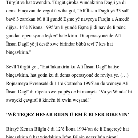
Tûrgût ve hat xwendin. Tûrgût çîroka windakirina Daglî ya di
dema binçavan de vegot û wiha got, “Alî Îhsan Daglî yê 33 salî
bavê 3 zarokan bû û li gundê Eşme yê navçeya Farqîn a Amedê
dijiya. 14’ê Nîsana 1995’an li gundê Eşme jî di nav de li pênc
gundan operasyona leşkerî hate kirin. Di operasyonê de Alî
Îhsan Daglî yê ji destê xwe birîndar bûbû tevî 7 kes hat
binçavkirin.”
Sevîl Tûrgût got, “Hat înkarkirin ku Alî Îhsan Daglî hatiye
binçavkirin, hat gotin ku di dema operasyonê de reviya ye. (…)
Rojnameya Evrenselê di 11’ê Cotmeha 1995’an de wêneyê Alî
Îhsan Daglî di rûpela xwe ya pêş de bi manşeta ‘Va ye Winda’ bi
awayekî çavgirtî û kincên bi xwîn weşand.”
‘WÊ TEQEZ HESAB BIDIN Û EM Ê BI SER BIKEVIN’
Birayê Kenan Bîlgîn ê di 12’ê Îlona 1994’an de li Enqereyê hat
binçavkirin û hat windakirin Îrfan Bîlgîn nerazîbûn nîşanî