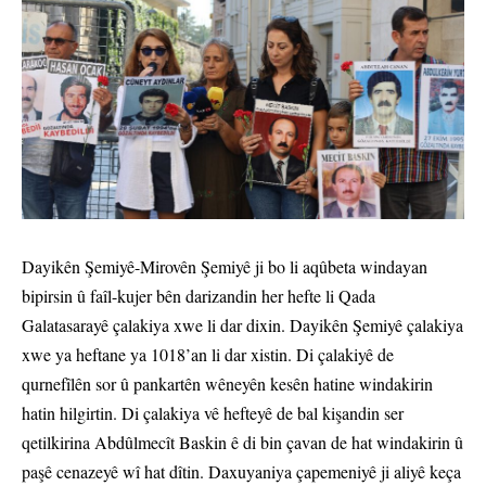
Dayikên Şemiyê-Mirovên Şemiyê ji bo li aqûbeta windayan
bipirsin û faîl-kujer bên darizandin her hefte li Qada
Galatasarayê çalakiya xwe li dar dixin. Dayikên Şemiyê çalakiya
xwe ya heftane ya 1018’an li dar xistin. Di çalakiyê de
qurnefîlên sor û pankartên wêneyên kesên hatine windakirin
hatin hilgirtin. Di çalakiya vê hefteyê de bal kişandin ser
qetilkirina Abdûlmecît Baskin ê di bin çavan de hat windakirin û
paşê cenazeyê wî hat dîtin. Daxuyaniya çapemeniyê ji aliyê keça