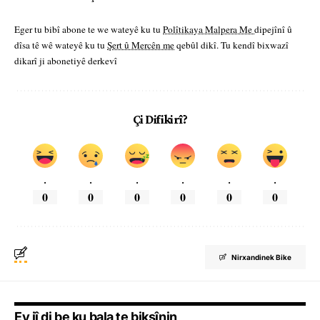
Eger tu bibî abone te we wateyê ku tu
Polîtikaya Malpera Me
dipejînî û
dîsa tê wê wateyê ku tu
Şert û Mercên me
qebûl dikî. Tu kendî bixwazî
dikarî ji abonetiyê derkevî
Çi Difikirî?
.
.
.
.
.
.
0
0
0
0
0
0
Nirxandinek Bike
Ev jî di be ku bala te bikşînin