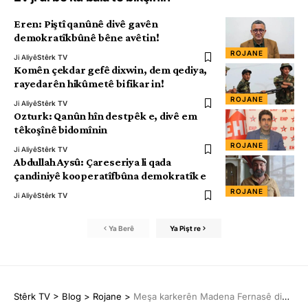
Eren: Piştî qanûnê divê gavên
demokratîkbûnê bêne avêtin!
ROJANE
Ji Aliyê
Stêrk TV
Komên çekdar gefê dixwin, dem qediya,
rayedarên hikûmetê bi fikar in!
ROJANE
Ji Aliyê
Stêrk TV
Ozturk: Qanûn hîn destpêk e, divê em
têkoşînê bidomînin
ROJANE
Ji Aliyê
Stêrk TV
Abdullah Aysû: Çareseriya li qada
çandiniyê kooperatîfbûna demokratîk e
ROJANE
Ji Aliyê
Stêrk TV
Ya Berê
Ya Pişt re
Stêrk TV
>
Blog
>
Rojane
>
Meşa karkerên Madena Fernasê didome, hunermend û nivîskar piştgirî dan