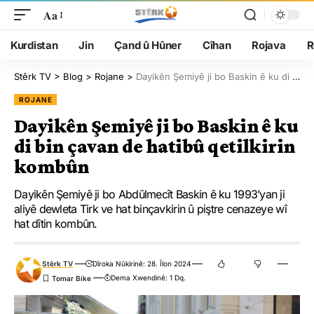
Aa
Kurdistan
Jin
Çand û Hûner
Cîhan
Rojava
R
Stêrk TV
>
Blog
>
Rojane
>
Dayikên Şemiyê ji bo Baskin ê ku di bin çavan de hatibû qetilkirin kombûn
ROJANE
Dayikên Şemiyê ji bo Baskin ê ku
di bin çavan de hatibû qetilkirin
kombûn
Dayikên Şemiyê ji bo Abdûlmecît Baskin ê ku 1993’yan ji
aliyê dewleta Tirk ve hat binçavkirin û piştre cenazeye wî
hat dîtin kombûn.
Stêrk TV
Dîroka Nûkirinê: 28. Îlon 2024
Dema Xwendinê: 1 Dq.