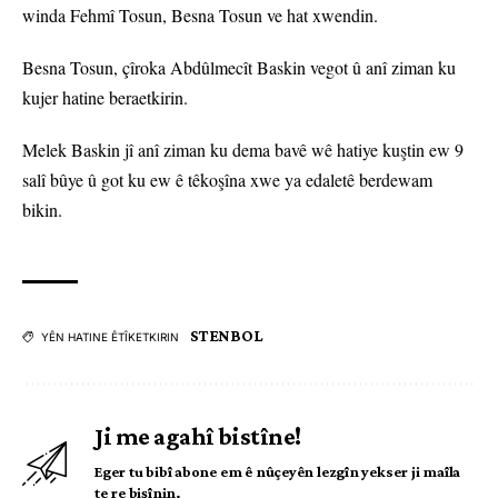
winda Fehmî Tosun, Besna Tosun ve hat xwendin.
Besna Tosun, çîroka Abdûlmecît Baskin vegot û anî ziman ku
kujer hatine beraetkirin.
Melek Baskin jî anî ziman ku dema bavê wê hatiye kuştin ew 9
salî bûye û got ku ew ê têkoşîna xwe ya edaletê berdewam
bikin.
STENBOL
YÊN HATINE ÊTÎKETKIRIN
Ji me agahî bistîne!
Eger tu bibî abone em ê nûçeyên lezgîn yekser ji maîla
te re bişînin.