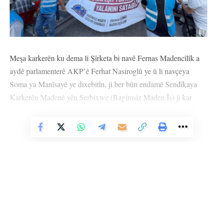
Meşa karkerên ku dema li Şîrketa bi navê Fernas Madencîlîk a
aydê parlamenterê AKP’ê Ferhat Nasiroglû ye û li navçeya
Soma ya Manîsayê ye dixebitîn, ji ber bûn endamê Sendîkaya
Karkerên Madenê yên Serbixwe (Bagimsiz Maden Îş) ji kar
hatin avêtin, ya ber bi Enqereyê di roja 4’an de berdewam dike.
Karkerên ku şevê din li navçeya Salîhlî ya Manîsayê man,
Vê Nûçeyê Bixwîne
pankarta “Eger patron destûra bingehîn a wekîl binpê dike, kî
dikare derewa welatîbûna wekhev bifiroşe me?” hildan.
Karkeran destnîşan kirin ku ew bi biryar in ku heta daxwazên
wan pêk neyên dest ji meşê bernedin. Karker bi dirûşmeyên
“Karkerên Fernasê tên Enqereyê” û “Karkerên Polonez ne bi
tenê ne” ji bo piştgiriya karkerên Polonez ku ew jî di çalakiyê de
ne meşa xwe didomînin.