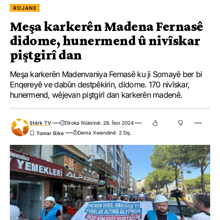
ROJANE
Meşa karkerên Madena Fernasê
didome, hunermend û nivîskar
piştgirî dan
Meşa karkerên Madenvaniya Fernasê ku ji Somayê ber bi
Enqereyê ve dabûn destpêkirin, didome. 170 nivîskar,
hunermend, wêjevan piştgirî dan karkerên madenê.
Stêrk TV
Dîroka Nûkirinê: 28. Îlon 2024
Dema Xwendinê: 2 Dq.