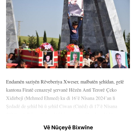
Endamên saziyên Rêveberiya Xweser, malbatên şehîdan, gelê
kantona Firatê cenazeyê şervanê Hêzên Antî Terorê Çeko
Xidirbejî (Mehmed Ehmed) ku di 16’ê Nîsana 2024’an li
Şedadê de şehîd bû û şehîd Ciwan (Cinêd) di 17’ê Nîsana
2024’an li Tebqayê de şehîd bû, veşartin. Her du şehîd li
Goristana Şehîd Dicle ya li Kobanê hatin veşartin.
Vê Nûçeyê Bixwîne