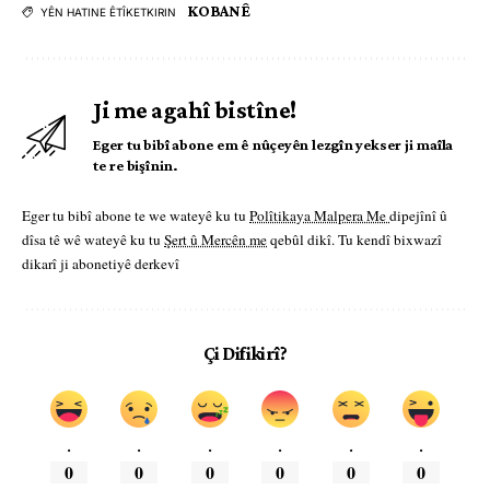
KOBANÊ
YÊN HATINE ÊTÎKETKIRIN
Ji me agahî bistîne!
Eger tu bibî abone em ê nûçeyên lezgîn yekser ji maîla
te re bişînin.
Eger tu bibî abone te we wateyê ku tu
Polîtikaya Malpera Me
dipejînî û
dîsa tê wê wateyê ku tu
Şert û Mercên me
qebûl dikî. Tu kendî bixwazî
dikarî ji abonetiyê derkevî
Çi Difikirî?
.
.
.
.
.
.
0
0
0
0
0
0