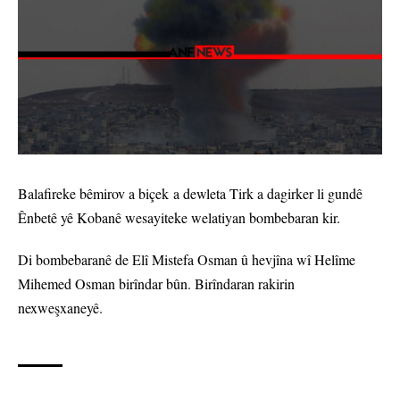
Balafireke bêmirov a biçek a dewleta Tirk a dagirker li gundê
Ênbetê yê Kobanê wesayiteke welatiyan bombebaran kir.
Di bombebaranê de Elî Mistefa Osman û hevjîna wî Helîme
Mihemed Osman birîndar bûn. Birîndaran rakirin
nexweşxaneyê.