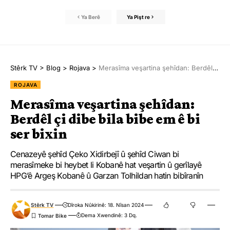
Ya Berê
Ya Pişt re
Stêrk TV
>
Blog
>
Rojava
>
Merasîma veşartina şehîdan: Berdêl çi dibe bila bibe em ê bi ser bixin
ROJAVA
Merasîma veşartina şehîdan:
Berdêl çi dibe bila bibe em ê bi
ser bixin
Cenazeyê şehîd Çeko Xidirbejî û şehîd Ciwan bi
merasîmeke bi heybet li Kobanê hat veşartin û gerîlayê
HPG’ê Argeş Kobanê û Garzan Tolhildan hatin bibîranîn
Stêrk TV
Dîroka Nûkirinê: 18. Nîsan 2024
Dema Xwendinê: 3 Dq.