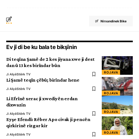
Nirxandinek Bike
Ev jî di be ku bala te bikşînin
Di teqîna Şamê de 2 kes jiyana xwe ji dest
dan û 13 kes birîndar bûn
ROJAVA
Ji Aliyê
Stêrk TV
Li Şamê teqîn çêbû; birîndar hene
Ji Aliyê
Stêrk TV
ROJAVA
Li Efrînê xerac ji xwediyên erdan
dixwazin
ROJAVA
Ji Aliyê
Stêrk TV
Eyşe Efendî: Rêber Apo civak ji pencên
qirkirinê rizgar kir
ROJAVA
Ji Aliyê
Stêrk TV