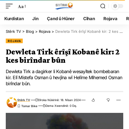
Aa
Kurdistan
Jin
Çand û Hûner
Cîhan
Rojava
R
Stêrk TV
>
Blog
>
Rojava
>
Dewleta Tirk êrîşî Kobanê kir: 2 kes birîndar bûn
ROJAVA
Dewleta Tirk êrîşî Kobanê kir: 2
kes birîndar bûn
Dewleta Tirk a dagirker li Kobanê wesayîtek bombebaran
kir. Elî Mistefa Osman û hevjîna wî Helîme Mihemed Osman
birîndar bûn.
Stêrk TV
Dîroka Nûkirinê: 18. Nîsan 2024
Dema Xwendinê: 0 Dq.