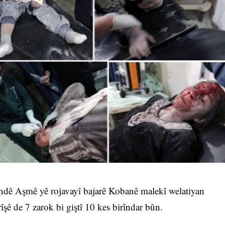
undê Aşmê yê rojavayî bajarê Kobanê malekî welatiyan
şê de 7 zarok bi giştî 10 kes birîndar bûn.