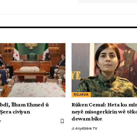
ROJAVA
bdî, Îlham Ehmed û
Rûken Cemal: Heta ku mî
Şera civiyan
neyê misogerkirin wê têk
dewam bike
V
Ji Aliyê
Stêrk TV