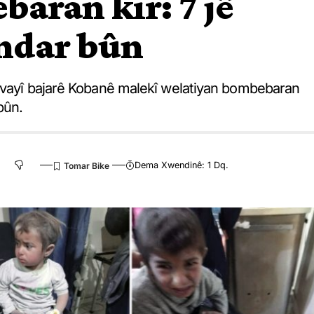
aran kir: 7 jê
îndar bûn
javayî bajarê Kobanê malekî welatiyan bombebaran
 bûn.
Dema Xwendinê: 1 Dq.