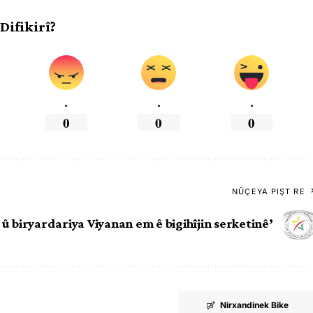
 Difikirî?
.
.
.
0
0
0
NÛÇEYA PIŞT RE
h û biryardariya Viyanan em ê bigihîjin serketinê’
Nirxandinek Bike