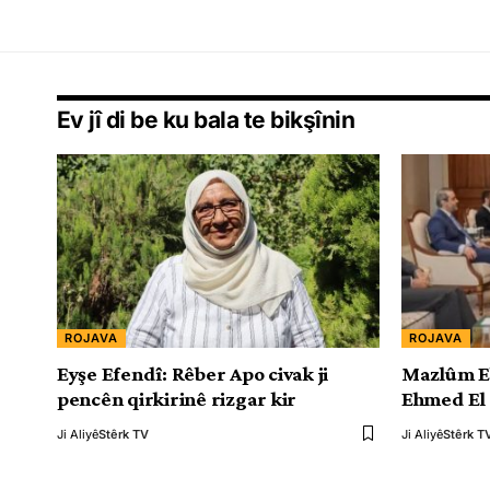
Ev jî di be ku bala te bikşînin
ROJAVA
ROJAVA
Eyşe Efendî: Rêber Apo civak ji
Mazlûm E
pencên qirkirinê rizgar kir
Ehmed El 
Ji Aliyê
Stêrk TV
Ji Aliyê
Stêrk T