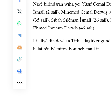
Navê birîndaran wiha ye: Yûsif Cemal Derw
Îsmaîl (2 salî), Mihemed Cemal Derwîş (8
(35 salî), Sibah Silêman Îsmaîl (26 salî)
Ehmed Îbrahim Derwîş (46 salî)
Li aliyê din dewleta Tirk a dagirker gun
balafirên bê mirov bombebaran kir.