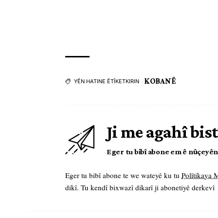
KOBANÊ
YÊN HATINE ÊTÎKETKIRIN
Ji me agahî bist
Eger tu bibî abone em ê nûçeyên l
Eger tu bibî abone te we wateyê ku tu
Polîtikaya
dikî. Tu kendî bixwazî dikarî ji abonetiyê derkevî