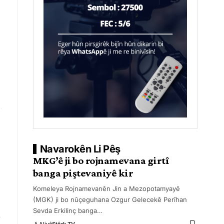
Navarokên Li Pêş
MKG’ê ji bo rojnamevana girtî
banga piştevaniyê kir
Komeleya Rojnamevanên Jin a Mezopotamyayê
(MGK) ji bo nûçeguhana Ozgur Gelecekê Perîhan
Sevda Erkilinç banga
…