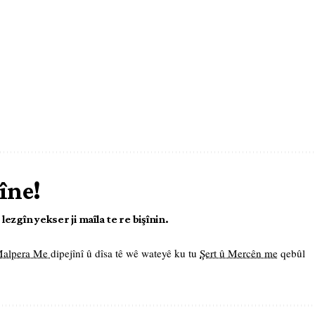
îne!
ezgîn yekser ji maîla te re bişînin.
 Malpera Me
dipejînî û dîsa tê wê wateyê ku tu
Şert û Mercên me
qebûl