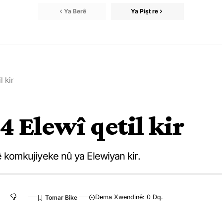
Ya Berê
Ya Pişt re
l kir
 Elewî qetil kir
komkujiyeke nû ya Elewiyan kir.
Dema Xwendinê: 0 Dq.