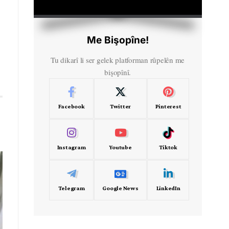
HD
00:00
Me Bişopîne!
Tu dikarî li ser gelek platforman rûpelên me
bişopînî.
Facebook
Twitter
Pinterest
Instagram
Youtube
Tiktok
Telegram
Google News
LinkedIn