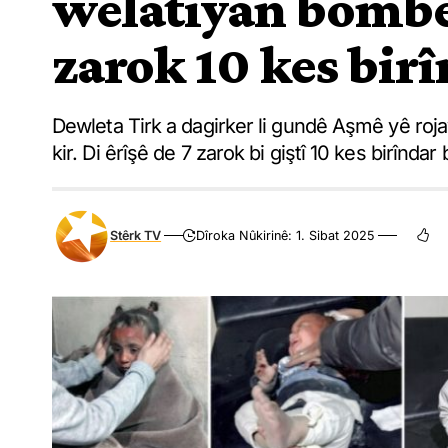
welatiyan bombeb
zarok 10 kes bir
Dewleta Tirk a dagirker li gundê Aşmê yê ro
kir. Di êrîşê de 7 zarok bi giştî 10 kes birîndar
Stêrk TV
Dîroka Nûkirinê: 1. Sibat 2025