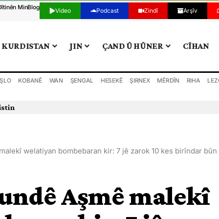
Dîtinên Min
Blog
Video
Podcast
Zindî
Arşîv
KURDISTAN
JIN
ÇAND Û HÛNER
CÎHAN
ŞLO
KOBANÊ
WAN
ŞENGAL
HESEKÊ
ŞIRNEX
MÊRDÎN
RIHA
LEZ
istin
alekî welatiyan bombebaran kir: 7 jê zarok 10 kes birîndar bûn
 gundê Aşmê malekî