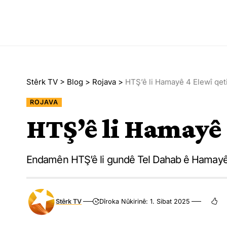
Stêrk TV
>
Blog
>
Rojava
>
HTŞ’ê li Hamayê 4 Elewî qeti
ROJAVA
HTŞ’ê li Hamayê 4
Endamên HTŞ’ê li gundê Tel Dahab ê Hamayê 
Stêrk TV
Dîroka Nûkirinê: 1. Sibat 2025