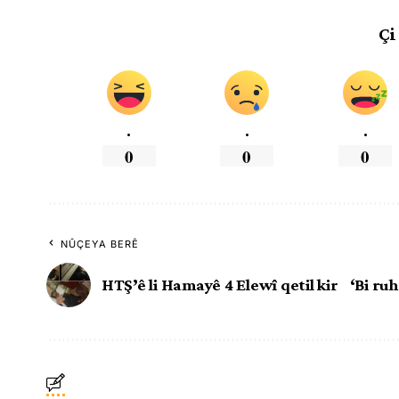
Çi
.
.
.
0
0
0
NÛÇEYA BERÊ
HTŞ’ê li Hamayê 4 Elewî qetil kir
‘Bi ru