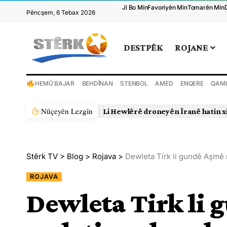
Ji Bo Min
Favoriyên Min
Tomarên Min
Pêncşem, 6 Tebax 2026
DESTPÊK
ROJANE
HEMÛ BAJAR
BEHDÎNAN
STENBOL
AMED
ENQERE
QAMI
Nûçeyên Lezgîn
Li Hewlêrê droneyên Îranê hatin x
Stêrk TV
>
Blog
>
Rojava
>
Dewleta Tirk li gundê Aşmê m
ROJAVA
Dewleta Tirk li