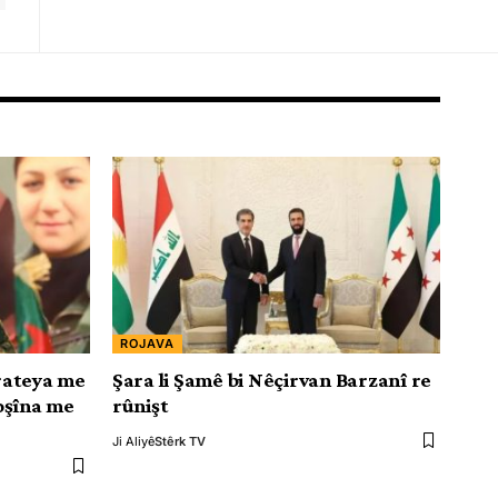
ROJAVA
rateya me
Şara li Şamê bi Nêçirvan Barzanî re
oşîna me
rûnişt
Ji Aliyê
Stêrk TV