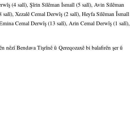
îş (4 salî), Şîrin Silêman İsmaîl (5 salî), Avin Silêman
 salî), Xezalê Cemal Derwîş (2 salî), Heyfa Silêman Îsmaîl
, Emina Cemal Derwîş (13 salî), Arin Cemal Derwîş (1 salî),
dên nêzî Bendava Tişrînê û Qereqozaxê bi balafirên şer û