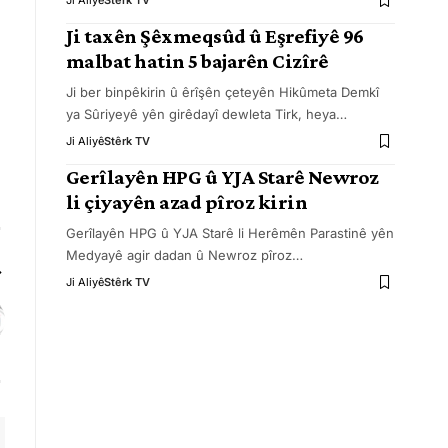
Ji Aliyê
Stêrk TV
Ji taxên Şêxmeqsûd û Eşrefiyê 96
malbat hatin 5 bajarên Cizîrê
Ji ber binpêkirin û êrîşên çeteyên Hikûmeta Demkî
ya Sûriyeyê yên girêdayî dewleta Tirk, heya
…
Ji Aliyê
Stêrk TV
Gerîlayên HPG û YJA Starê Newroz
li çiyayên azad pîroz kirin
Gerîlayên HPG û YJA Starê li Herêmên Parastinê yên
Medyayê agir dadan û Newroz pîroz
…
Ji Aliyê
Stêrk TV