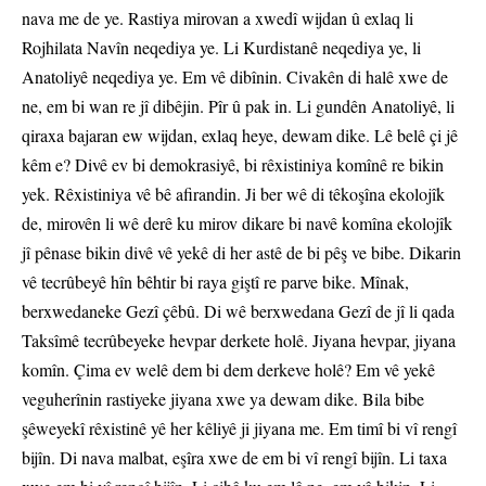
nava me de ye. Rastiya mirovan a xwedî wijdan û exlaq li
Rojhilata Navîn neqediya ye. Li Kurdistanê neqediya ye, li
Anatoliyê neqediya ye. Em vê dibînin. Civakên di halê xwe de
ne, em bi wan re jî dibêjin. Pîr û pak in. Li gundên Anatoliyê, li
qiraxa bajaran ew wijdan, exlaq heye, dewam dike. Lê belê çi jê
kêm e? Divê ev bi demokrasiyê, bi rêxistiniya komînê re bikin
yek. Rêxistiniya vê bê afirandin. Ji ber wê di têkoşîna ekolojîk
de, mirovên li wê derê ku mirov dikare bi navê komîna ekolojîk
jî pênase bikin divê vê yekê di her astê de bi pêş ve bibe. Dikarin
vê tecrûbeyê hîn bêhtir bi raya giştî re parve bike. Mînak,
berxwedaneke Gezî çêbû. Di wê berxwedana Gezî de jî li qada
Taksîmê tecrûbeyeke hevpar derkete holê. Jiyana hevpar, jiyana
komîn. Çima ev welê dem bi dem derkeve holê? Em vê yekê
veguherînin rastiyeke jiyana xwe ya dewam dike. Bila bibe
şêweyekî rêxistinê yê her kêliyê ji jiyana me. Em timî bi vî rengî
bijîn. Di nava malbat, eşîra xwe de em bi vî rengî bijîn. Li taxa