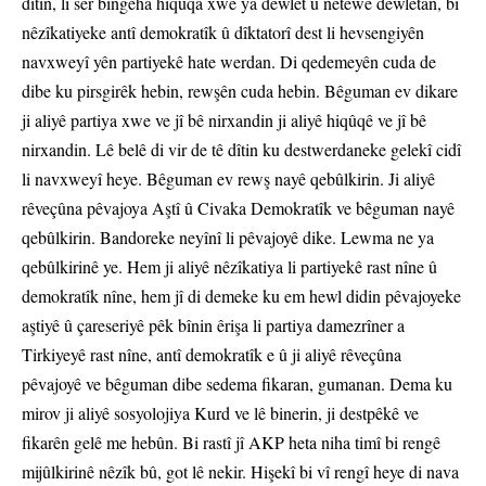
dîtin, li ser bingeha hiqûqa xwe ya dewlet û netewe dewletan, bi
nêzîkatiyeke antî demokratîk û dîktatorî dest li hevsengiyên
navxweyî yên partiyekê hate werdan. Di qedemeyên cuda de
dibe ku pirsgirêk hebin, rewşên cuda hebin. Bêguman ev dikare
ji aliyê partiya xwe ve jî bê nirxandin ji aliyê hiqûqê ve jî bê
nirxandin. Lê belê di vir de tê dîtin ku destwerdaneke gelekî cidî
li navxweyî heye. Bêguman ev rewş nayê qebûlkirin. Ji aliyê
rêveçûna pêvajoya Aştî û Civaka Demokratîk ve bêguman nayê
qebûlkirin. Bandoreke neyînî li pêvajoyê dike. Lewma ne ya
qebûlkirinê ye. Hem ji aliyê nêzîkatiya li partiyekê rast nîne û
demokratîk nîne, hem jî di demeke ku em hewl didin pêvajoyeke
aştiyê û çareseriyê pêk bînin êrişa li partiya damezrîner a
Tirkiyeyê rast nîne, antî demokratîk e û ji aliyê rêveçûna
pêvajoyê ve bêguman dibe sedema fikaran, gumanan. Dema ku
mirov ji aliyê sosyolojiya Kurd ve lê binerin, ji destpêkê ve
fikarên gelê me hebûn. Bi rastî jî AKP heta niha timî bi rengê
mijûlkirinê nêzîk bû, got lê nekir. Hişekî bi vî rengî heye di nava