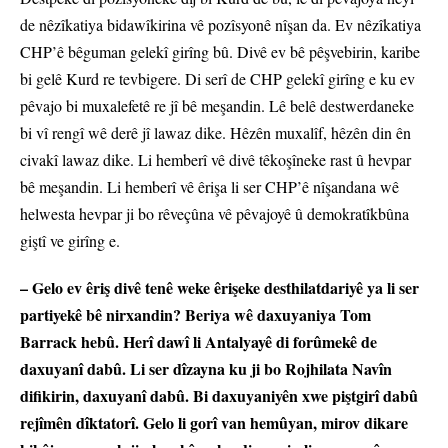
de nêzîkatiya bidawîkirina vê pozîsyonê nîşan da. Ev nêzîkatiya
CHP’ê bêguman gelekî girîng bû. Divê ev bê pêşvebirin, karibe
bi gelê Kurd re tevbigere. Di serî de CHP gelekî girîng e ku ev
pêvajo bi muxalefetê re jî bê meşandin. Lê belê destwerdaneke
bi vî rengî wê derê jî lawaz dike. Hêzên muxalîf, hêzên din ên
civakî lawaz dike. Li hemberî vê divê têkoşîneke rast û hevpar
bê meşandin. Li hemberî vê êrişa li ser CHP’ê nîşandana wê
helwesta hevpar ji bo rêveçûna vê pêvajoyê û demokratîkbûna
giştî ve girîng e.
– Gelo ev êriş divê tenê weke êrişeke desthilatdariyê ya li ser
partiyekê bê nirxandin? Beriya wê daxuyaniya Tom
Barrack hebû. Herî dawî li Antalyayê di forûmekê de
daxuyanî dabû. Li ser dîzayna ku ji bo Rojhilata Navîn
difikirin, daxuyanî dabû. Bi daxuyaniyên xwe piştgirî dabû
rejîmên dîktatorî. Gelo li gorî van hemûyan, mirov dikare