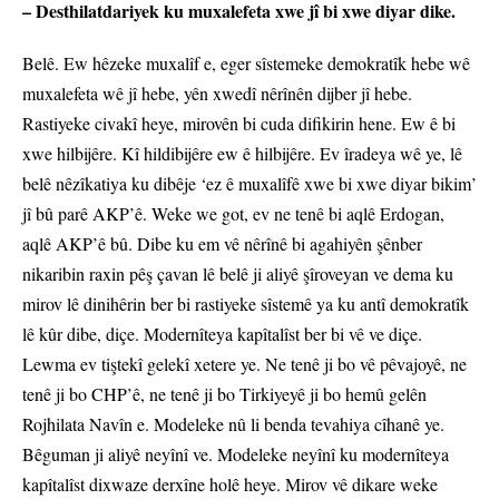
– Desthilatdariyek ku muxalefeta xwe jî bi xwe diyar dike.
Belê. Ew hêzeke muxalîf e, eger sîstemeke demokratîk hebe wê
muxalefeta wê jî hebe, yên xwedî nêrînên dijber jî hebe.
Rastiyeke civakî heye, mirovên bi cuda difikirin hene. Ew ê bi
xwe hilbijêre. Kî hildibijêre ew ê hilbijêre. Ev îradeya wê ye, lê
belê nêzîkatiya ku dibêje ‘ez ê muxalîfê xwe bi xwe diyar bikim’
jî bû parê AKP’ê. Weke we got, ev ne tenê bi aqlê Erdogan,
aqlê AKP’ê bû. Dibe ku em vê nêrînê bi agahiyên şênber
nikaribin raxin pêş çavan lê belê ji aliyê şîroveyan ve dema ku
mirov lê dinihêrin ber bi rastiyeke sîstemê ya ku antî demokratîk
lê kûr dibe, diçe. Modernîteya kapîtalîst ber bi vê ve diçe.
Lewma ev tiştekî gelekî xetere ye. Ne tenê ji bo vê pêvajoyê, ne
tenê ji bo CHP’ê, ne tenê ji bo Tirkiyeyê ji bo hemû gelên
Rojhilata Navîn e. Modeleke nû li benda tevahiya cîhanê ye.
Bêguman ji aliyê neyînî ve. Modeleke neyînî ku modernîteya
kapîtalîst dixwaze derxîne holê heye. Mirov vê dikare weke