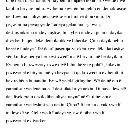
bibe hêza biryardanê. Bi taybetî di mijarên têkildarî xwe de divê
karibin biryarê bidin. Ev hemû kevirên bingehîn ên demokrasiyê
ne. Lewma ji aliyê pêvajoyê ve em timî vê dinirxînin. Di
pêşvebirina pêvajoyê de îradeya gelan, nîqaşa wan,
destnîşankirina îradeya aştiyê, bi taybetî îradeya jinan û dayikan
divê ber bi qenaleke demokratîk ve biherike. Çima dayik nebin
hêzeke îradeyê? Têkildarî paşeroja zarokên xwe, têkildarî aştiyê
yên ku divê beriya her kesî xwedî mafê biryardanê be dayik in.
Ev hemû bi xweseriya xwe divê bibin hêzeke polîtîk, bikevin
pozîsyoneke biryardanê ya hevpar. Ji qada xwecihî ev hemû bi
hev re bêne hûnandin. Ev wê gelekî girîng be. Wê demê em ê
çarenûsa xwe tenê radestî desthilatdariyê nekin. Di nava dewletê
de aliyek erênî nêzîk dibe, aliyek neyînî nêzîk dibe; em ê
çarenûsa xwe teslîmî van nekin. Çima? Ji ber ku civak xwedî
îradeyekê ye. Gel xwedî îradeyê ye, ew ê bibe xwedî
pozîsyoneke diyarker.