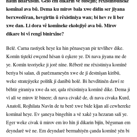
hatin lidarxistin. Gelo em dikarin vê bibêjin; rêxistinbûneke
komînal ava bû. Dema ku mirov bala xwe didin ser jiyana
berxwedêran, hevgirtin û rêxistiniya wan; bi hev re li ber
xwe dan. Li dora vê komîneke ekolojiyê ava bû. Mirov
dikare bi vî rengî binirxîne?
Belê. Carna rastiyek heye ku hin pênaseyan pir tevlîhev dike.
Komîn tiştekî ewçend hêsan û eşkere ye. Di nava jiyana me de
ye. Komîn teoriyeke ji jorê nîne. Rêberê me rêxistiniya komînê
beriya bi salan, di parêznameyên xwe de jî destnîşan kiribû,
weke stratejiyeke polîtîk jî danîbû holê. Bi hevdîtinên dawî re
bêhtir giraniya xwe da ser, qala rêxistiniya komînê dike. Dema ji
vî alî ve mirov lê binere; di nava civakê de, di nava civaka Kurd,
Anatolî, Rojhilata Navîn de tu berê xwe bide kîjan alî cewhereke
komînal heye. Ev şaneya bingehîn a vê xakê ya hezaran salî ye.
Eger weke civak û mirov em îro hîn jî dikarin bijîn, bêguman em
deyndarê wê ne. Em deyndarê bermahiyên çanda komînê yên bi