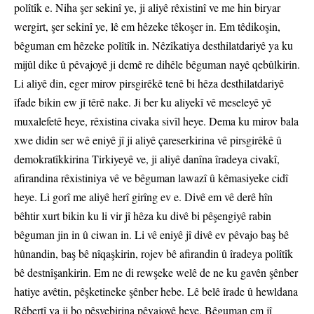
polîtîk e. Niha şer sekinî ye, ji aliyê rêxistinî ve me hin biryar
wergirt, şer sekinî ye, lê em hêzeke têkoşer in. Em têdikoşin,
bêguman em hêzeke polîtîk in. Nêzîkatiya desthilatdariyê ya ku
mijûl dike û pêvajoyê ji demê re dihêle bêguman nayê qebûlkirin.
Li aliyê din, eger mirov pirsgirêkê tenê bi hêza desthilatdariyê
îfade bikin ew jî têrê nake. Ji ber ku aliyekî vê meseleyê yê
muxalefetê heye, rêxistina civaka sivîl heye. Dema ku mirov bala
xwe didin ser wê eniyê jî ji aliyê çareserkirina vê pirsgirêkê û
demokratîkkirina Tirkiyeyê ve, ji aliyê danîna îradeya civakî,
afirandina rêxistiniya vê ve bêguman lawazî û kêmasiyeke cidî
heye. Li gorî me aliyê herî girîng ev e. Divê em vê derê hîn
bêhtir xurt bikin ku li vir jî hêza ku divê bi pêşengiyê rabin
bêguman jin in û ciwan in. Li vê eniyê jî divê ev pêvajo baş bê
hûnandin, baş bê nîqaşkirin, rojev bê afirandin û îradeya polîtîk
bê destnîşankirin. Em ne di rewşeke welê de ne ku gavên şênber
hatiye avêtin, pêşketineke şênber hebe. Lê belê îrade û hewldana
Rêbertî ya ji bo pêşvebirina pêvajoyê heye. Bêguman em jî