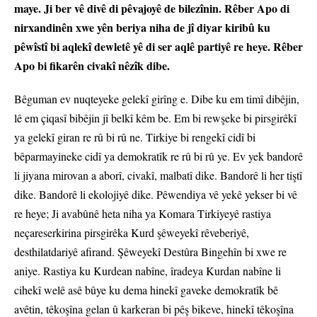
maye. Ji ber vê divê di pêvajoyê de bilezînin. Rêber Apo di
nirxandinên xwe yên beriya niha de jî diyar kiribû ku
pêwîstî bi aqlekî dewletê yê di ser aqlê partiyê re heye. Rêber
Apo bi fikarên civakî nêzîk dibe.
Bêguman ev nuqteyeke gelekî girîng e. Dibe ku em timî dibêjin,
lê em çiqasî bibêjin jî belkî kêm be. Em bi rewşeke bi pirsgirêkî
ya gelekî giran re rû bi rû ne. Tirkiye bi rengekî cidî bi
bêparmayineke cidî ya demokratîk re rû bi rû ye. Ev yek bandorê
li jiyana mirovan a aborî, civakî, malbatî dike. Bandorê li her tiştî
dike. Bandorê li ekolojiyê dike. Pêwendiya vê yekê yekser bi vê
re heye; Ji avabûnê heta niha ya Komara Tirkiyeyê rastiya
neçareserkirina pirsgirêka Kurd şêweyekî rêveberiyê,
desthilatdariyê afirand. Şêweyekî Destûra Bingehîn bi xwe re
aniye. Rastiya ku Kurdean nabîne, îradeya Kurdan nabîne li
cihekî welê asê bûye ku dema hinekî gaveke demokratîk bê
avêtin, têkoşîna gelan û karkeran bi pêş bikeve, hinekî têkoşîna