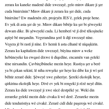
zerara ku kaneke madenê dide xwezayê, gelo mirov dikare ji şer
cuda binirxînin? Mirov dikare ji zerara ku şer dide, cuda
binirxîne? Ew madenên zêr, projeyên JES’ê, gelek proje hene.
Ev yek di asta şer de ye. Mirov dikare bibêje ku şer bi şêweyekî
dewam dike. Bi şêweyekî cuda. Li hemberî vê jî divê têkoşîneke
aştiyê bê meşandin. Vegerandina şerê li dijî xwezayê nîne.
Vegera jê bi rastî jî nîne. Ev hemû li asta cîhanê tê nîqaşkirin.
Zerara ku kapîtalîzm dide xwezayê, bûyîna mirov a weke
hebûneyeke ku ewqasî dixwe û diqedîne, encamên van gelekî
têne nirxandin. Çavbirçîbûneke mezin heye. Rastiya şer a berê
ya bi çekan sekinî, lê niha rewşeke şer heye ku dibe ku ji wî şerî
bêhtir zerarê dide. Şêweyê xwe guheriye. Şerekî ekolojîk heye,
qirkirina ekolojîk heye. Divê ev yek bi rengekî ji rêzê neyê dîtin.
Zerara ku dide xwezayê ji xwe sûcê destpêkê ye. Wekî din
zerareke gelekî mezin dide civaka li wê derê. Zerareke mezin
dide tenduristiya wê civakê. Zerarê cidî dide paşeroja wê civakê.