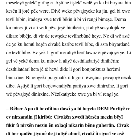
meseleyê gelekî girîng e. Aştî ne tiştekî welê ye ku bi biryara hin
kesên li jorê pêk were. Divê weke pêvajoyeke ku jin, gel bi xwe
tevlî bibin, îradeya xwe tevlî bikin û bi vî rengî bimeşe. Dema
ku mirov ji vî alî ve li pêvajoyê binihêrin, ji aliyê sosyolojîk ve
dikare bibêje, di vir de rewşeke tevlînebûnê heye. Ne di wê astê
de ye ku hemû beşên civakê karibe tevlî bibe, di asta biryardanê
de tevlî bibe. Ev yek li gorî me aliyê herî lawaz ê pêvajoyê ye. Li
gel vê yekê dema ku mirov li aliyê desthiladariyê dinihêrin;
desthilatdarî heta jê tê hewl dide li gorî konjonktura herêmî
binirxîne. Bi rengekî pragmatîk û li gorî rêveçûna pêvajoyê nêzîk
dibe. Aştiyê li gorî berjewendiyên partiya xwe dinirxîne, li gorî
wê pêvajoyê dinirxîne. Nêzîkatiyeke xwe ya bi vî rengî ye.
– Rêber Apo di hevdîtina dawî ya bi heyeta DEM Partiyê re
ev nirxandin jî kiribû: Civakên xwedî hêrsên mezin bêyî
fikir û nirxên mezin ên exlaqî nikarin bêne guhertin. Civak
di her qadên jiyanê de ji aliyê aborî, civakî û siyasî ve asê