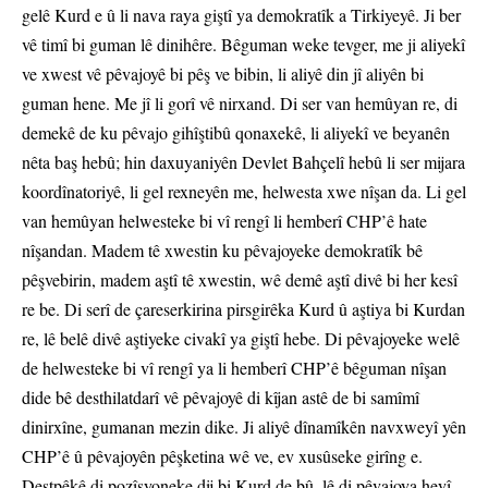
gelê Kurd e û li nava raya giştî ya demokratîk a Tirkiyeyê. Ji ber
vê timî bi guman lê dinihêre. Bêguman weke tevger, me ji aliyekî
ve xwest vê pêvajoyê bi pêş ve bibin, li aliyê din jî aliyên bi
guman hene. Me jî li gorî vê nirxand. Di ser van hemûyan re, di
demekê de ku pêvajo gihîştibû qonaxekê, li aliyekî ve beyanên
nêta baş hebû; hin daxuyaniyên Devlet Bahçelî hebû li ser mijara
koordînatoriyê, li gel rexneyên me, helwesta xwe nîşan da. Li gel
van hemûyan helwesteke bi vî rengî li hemberî CHP’ê hate
nîşandan. Madem tê xwestin ku pêvajoyeke demokratîk bê
pêşvebirin, madem aştî tê xwestin, wê demê aştî divê bi her kesî
re be. Di serî de çareserkirina pirsgirêka Kurd û aştiya bi Kurdan
re, lê belê divê aştiyeke civakî ya giştî hebe. Di pêvajoyeke welê
de helwesteke bi vî rengî ya li hemberî CHP’ê bêguman nîşan
dide bê desthilatdarî vê pêvajoyê di kîjan astê de bi samîmî
dinirxîne, gumanan mezin dike. Ji aliyê dînamîkên navxweyî yên
CHP’ê û pêvajoyên pêşketina wê ve, ev xusûseke girîng e.
Destpêkê di pozîsyoneke dij bi Kurd de bû, lê di pêvajoya heyî