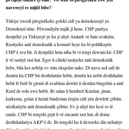
navxweyî re mijûl bibe?
Tirkiye xwedî pirsgirêkeke gelekî cidî ya demokrasiyê ye.
Demokrasî nîne. Pêwendiyên trajîk jî hene. CHP partiya
destpêkê ya Tirkiyeyê ye ku ji aliyê Ataturk ve hate avakirin.
Rastiyeke antî demokratîk a komarê heye ku bi polîtîkayên
CHP’ê ava bû. Ji destpêkê heta niha bi vî rengî dewam kir. CHP
li vê rastiyê rast hat. Eger li cihekî rastiyeke antî demokratîk
hebe, bila kes nebêje ev min eleqedar nake. Di nava sed salî de
demên ku CHP bû desthilatdar hebû, demên ku nebû desthiladar
hebû lê belê bi giranî di avabûna dewlet û destûra bingehîn a antî
Kurd de rola xwe hebû. Bi salan li hemberî Kurdan, jinan,
karkeran, gelan û hemû bindestan êrişên cidî yên dewletê çêbûn,
nêzîkatiyên antî demokratîk çêbûn. Ev ji aliyê her kesî ve tê
zanîn. CHP bi rengekî giştî li vê encamê rast hat, di dema
desthilatdariya AKP’ê de. Bi rengekî ku li devereke din nehatiye