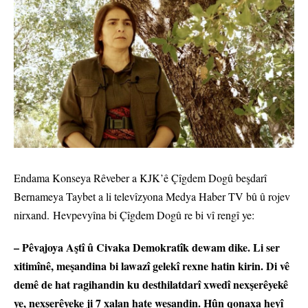
Endama Konseya Rêveber a KJK’ê Çîgdem Dogû beşdarî
Bernameya Taybet a li televîzyona Medya Haber TV bû û rojev
nirxand. Hevpevyîna bi Çîgdem Dogû re bi vî rengî ye:
– Pêvajoya Aştî û Civaka Demokratîk dewam dike. Li ser
xitimînê, meşandina bi lawazî gelekî rexne hatin kirin. Di vê
demê de hat ragihandin ku desthilatdarî xwedî nexşerêyekê
ye, nexşerêyeke ji 7 xalan hate weşandin. Hûn qonaxa heyî