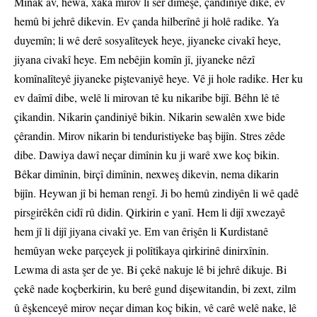
Mînak av, hewa, xaka mirov li ser dimeşe, çandiniyê dike, ev
hemû bi jehrê dikevin. Ev çanda hilberînê ji holê radike. Ya
duyemîn; li wê derê sosyalîteyek heye, jiyaneke civakî heye,
jiyana civakî heye. Em nebêjin komîn jî, jiyaneke nêzî
komînalîteyê jiyaneke piştevaniyê heye. Vê ji hole radike. Her ku
ev daîmî dibe, welê li mirovan tê ku nikaribe bijî. Bêhn lê tê
çikandin. Nikarin çandiniyê bikin. Nikarin sewalên xwe bide
çêrandin. Mirov nikarin bi tenduristiyeke baş bijîn. Stres zêde
dibe. Dawiya dawî neçar dimînin ku ji warê xwe koç bikin.
Bêkar dimînin, birçî dimînin, nexweş dikevin, nema dikarin
bijîn. Heywan jî bi heman rengî. Ji bo hemû zindiyên li wê qadê
pirsgirêkên cidî rû didin. Qirkirin e yanî. Hem li dijî xwezayê
hem jî li dijî jiyana civakî ye. Em van êrişên li Kurdistanê
hemûyan weke parçeyek ji polîtîkaya qirkirinê dinirxînin.
Lewma di asta şer de ye. Bi çekê nakuje lê bi jehrê dikuje. Bi
çekê nade koçberkirin, ku berê gund dişewitandin, bi zext, zilm
û êşkenceyê mirov neçar diman koç bikin, vê carê welê nake, lê