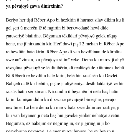
ya pêvajoyê çawa dinirxînin?
Beriya her tiştî Rêber Apo bi hezkirin û hurmet silav dikim ku li
gel şert û mercên lê tê ragirtin bi berxwedanê hewl dide
çareseriyê biafirîne. Bêguman têkildarî pêvajoyê gelek nîqaş
hene, me jî nirxandin kir. Herî dawî piştî 2 mehan bi Rêber Apo
re hevdîtin hate kirin. Rêber Apo di van hevdîtinan de kûrbûna
xwe anî ziman, ku pêvajoya xitimî veke. Dema ku mirov ji aliyê
rêveçûna pêvajoyê ve lê dinihêrin, di realîteyê de xitimînek hebû.
Bi Rêbertî re hevdîtin hate kirin, belê hin xusûsên ku Devlet
Bahçelî qalê kir hebûn, piştre ji aliyê eniya desthilatdariyê ve hin
xusûs hatin ser ziman. Nirxandin û beyanên bi nêta baş hatin
kirin, ku nîşan didin ku dixwaze pêvajoyê bimeşîne, pêvajo
nexitime. Lê belê dema ku mirov bala xwe didin ser rastiyê, ji
bilî van beyanên ji nêta baş hîn gaveke şênber nehatiye avêtin.
Bêguman, ez nabêjim ev negirîng in, ev jî girîng in ji bo
pêşvebirina pêvajoyê. Lê eger mirov bipirse, bê ev beyan û