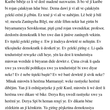
Karibe bibêje ez li vê derê madenê naxwazim. Ji bo vê jî karibe
bi rojan çalakiyan lidar bixe. Dema dawî ji vî alî ve çalakiyên
gelekî erênî jî çêbûn. Ez tenê ji vî alî ve nabêjim. Lê belê ji bilî
vê; mesela Zanîngeha Bîlgî, me zêde fêhm nekir hat girtin bi
biryarnameya Serokkomar, piştî çend rojan xwendekar, profesor,
derdorên demokratîk li ber xwe dan û jinûve zanîngeh vekirin.
Ev tiştekî gelekî girîng e. Ew ji îradeya dewletê re nehiştin. Ev
têkoşîneke demokratîk û destketî ye. Ev gelekî girîng e. Li qada
tenduristiyê rewşeke cidî heye, yên ku dest li tenduristiya
mirovan werdide û biryaran dide dewlet e. Çima civak li qada
xwe ya xwecihî polîtîkaya xwe ya tenduristiyê bi xwe diyar
neke? Ev ê nebe tiştekî baştir? Ev wê barê dewletê jî sivik neke?
Mînak mirovên li herêma Marmarayê; weke rastiyeke herêmî
dibêjim. Yan jî li erdnîgariyeke ji gelê Kurd, mirovên li wê derê li
herêma xwe dikare vê bike. Derya Reş xwedî rastiyeke xwe ya
herêmî ye. Derya Spî bi heman rengî ye. Ev dikarin bêne
zêdekirin an jî kêmkirin. Ya girîng pêşketina demokrasiya