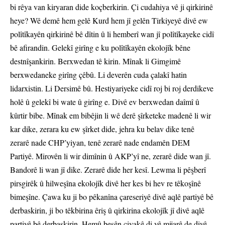
bi rêya van kiryaran dide koçberkirin. Çi cudahiya vê ji qirkirinê
heye? Wê demê hem gelê Kurd hem jî gelên Tirkiyeyê divê ew
polîtîkayên qirkirinê bê dîtin û li hemberî wan jî polîtîkayeke cidî
bê afirandin. Gelekî girîng e ku polîtîkayên ekolojîk bêne
destnîşankirin. Berxwedan tê kirin. Mînak li Gimgimê
berxwedaneke girîng çêbû. Li deverên cuda çalakî hatin
lidarxistin. Li Dersimê bû. Hestiyariyeke cidî roj bi roj derdikeve
holê û gelekî bi wate û girîng e. Divê ev berxwedan daîmî û
kûrtir bibe. Mînak em bibêjin li wê derê şîrketeke madenê li wir
kar dike, zerara ku ew şîrket dide, jehra ku belav dike tenê
zerarê nade CHP’yiyan, tenê zerarê nade endamên DEM
Partiyê. Mirovên li wir dimînin û AKP’yî ne, zerarê dide wan jî.
Bandorê li wan jî dike. Zerarê dide her kesî. Lewma li pêşberî
pirsgirêk û hilweşîna ekolojîk divê her kes bi hev re têkoşînê
bimeşîne. Çawa ku ji bo pêkanîna çareseriyê divê aqlê partiyê bê
derbaskirin, ji bo têkbirina êriş û qirkirina ekolojîk jî divê aqlê
partiyê bê derbaskirin. Hemû beşên civakê di vê mijarê de divê