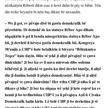
nêzîkatiyên Rêbertî dikin esas û hewl didin bi pêş ve bibin. Yên
din weke beyanên bi nêta baş dikare bê nirxandin.
– We jî got, ev pêvajo divê bi gavên demokratîk bê
pêşvebirin. Di demekê de ku statuya Rêber Apo dihate
nîqaşkirin û gel li benda misogerkirina statuya Rêber Apo
bû, ji dewletê li hêviya gavên demokratîk bû, Kongreya
38’emîn a CHP’ê hate betalkirin û biryara “Bêhukmiya
Teqez” hate dayin. Hûn vê yekê ji aliyê pêvajoyê ve çawa
dinirxînin? Ji ber ku ev li nava mirovan dibe sedema
bêhêviyê jî. Ji aliyekî ve gavên ku divê dewlet biavêje, li aliyê
din jî danîna bendê li pêşiya demokrasiyê. Hûn vê ji aliyê
pêvajoyê ve çawa dinirxînin? Her wiha CHP ji niha û pê ve
dikare çi bike? Ji ber ku nîqaşa wê yekê jî kete rojevê ku ev
hemû ji bo tevlînebûna CHP’ê ya li pêvajoya Aştî û Civaka
Demokratîk hatin kirin. Lê belê CHP ji bo derketina ji vê
pêvajoyê dikare çi bike? Wê tenê bi pirsgirêkên xwe yên