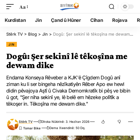
Aa
Kurdistan
Jin
Çand û Hûner
Cîhan
Rojava
R
Stêrk TV
>
Blog
>
Jin
>
Dogû: Şer sekinî lê têkoşîna me dewam dike
JIN
Dogû: Şer sekinî lê têkoşîna me
dewam dike
Endama Konseya Rêveber a KJK'ê Çîgdem Dogû anî
ziman ku li ser bingeha nêzîkatiyên Rêber Apo ew hewl
didin pêvajoya Aştî û Civaka Demomkratîk bi pêş ve bibin
û got, "Şer niha sekinî ye, lê belê em hêzeke polîtîk a
têkoşer in. Têkoşîna me dewam dike."
Stêrk TV
Dîroka Nûkirinê: 3. Hezîran 2026
Dema Xwendinê: 50 Dq.