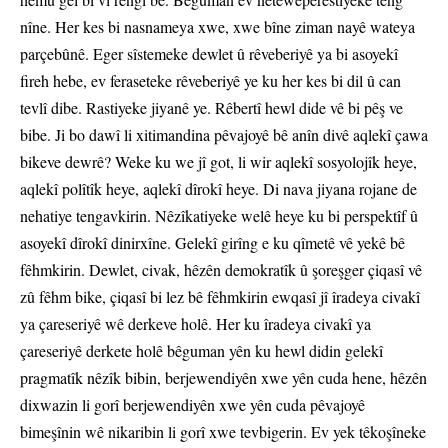
nîne. Her kes bi nasnameya xwe, xwe bîne ziman nayê wateya
parçebûnê. Eger sîstemeke dewlet û rêveberiyê ya bi asoyekî
fireh hebe, ev feraseteke rêveberiyê ye ku her kes bi dil û can
tevlî dibe. Rastiyeke jiyanê ye. Rêbertî hewl dide vê bi pêş ve
bibe. Ji bo dawî li xitimandina pêvajoyê bê anîn divê aqlekî çawa
bikeve dewrê? Weke ku we jî got, li wir aqlekî sosyolojîk heye,
aqlekî polîtîk heye, aqlekî dîrokî heye. Di nava jiyana rojane de
nehatiye tengavkirin. Nêzîkatiyeke welê heye ku bi perspektîf û
asoyekî dîrokî dinirxîne. Gelekî girîng e ku qîmetê vê yekê bê
fêhmkirin. Dewlet, civak, hêzên demokratîk û şoreşger çiqasî vê
zû fêhm bike, çiqasî bi lez bê fêhmkirin ewqasî jî îradeya civakî
ya çareseriyê wê derkeve holê. Her ku îradeya civakî ya
çareseriyê derkete holê bêguman yên ku hewl didin gelekî
pragmatîk nêzîk bibin, berjewendiyên xwe yên cuda hene, hêzên
dixwazin li gorî berjewendiyên xwe yên cuda pêvajoyê
bimeşînin wê nikaribin li gorî xwe tevbigerin. Ev yek têkoşîneke