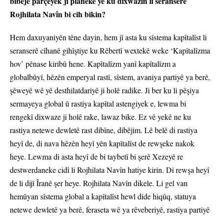
bibêje parçeyek ji planekê ye ku dixwazin li seranserê
Rojhilata Navîn bi cih bikin?
Hem daxuyaniyên têne dayin, hem jî asta ku sîstema kapîtalîst li
seranserê cîhanê gihîştiye ku Rêbertî wextekê weke ‘Kapîtalîzma
hov’ pênase kiribû hene. Kapîtalîzm yanî kapîtalîzm a
globalbûyî, hêzên emperyal rastî, sîstem, avaniya partiyê ya berê,
şêweyê wê yê desthilatdariyê ji holê radike. Ji ber ku li pêşiya
sermayeya global û rastiya kapîtal astengiyek e, lewma bi
rengekî dixwaze ji holê rake, lawaz bike. Ez vê yekê ne ku
rastiya netewe dewletê rast dibîne, dibêjim. Lê belê di rastiya
heyî de, di nava hêzên heyî yên kapîtalîst de rewşeke nakok
heye. Lewma di asta heyî de bi taybetî bi şerê Xezeyê re
destwerdaneke cidî li Rojhilata Navîn hatiye kirin. Di rewşa heyî
de li dijî Îranê şer heye. Rojhilata Navîn dikele. Li gel van
hemûyan sîstema global a kapîtalîst hewl dide hiqûq, statuya
netewe dewletê ya berê, feraseta wê ya rêveberiyê, rastiya partiyê