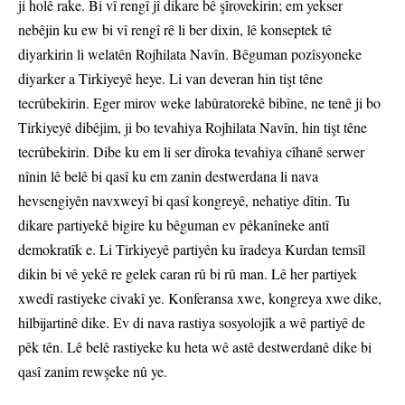
ji holê rake. Bi vî rengî jî dikare bê şîrovekirin; em yekser
nebêjin ku ew bi vî rengî rê li ber dixin, lê konseptek tê
diyarkirin li welatên Rojhilata Navîn. Bêguman pozîsyoneke
diyarker a Tirkiyeyê heye. Li van deveran hin tişt têne
tecrûbekirin. Eger mirov weke labûratorekê bibîne, ne tenê ji bo
Tirkiyeyê dibêjim, ji bo tevahiya Rojhilata Navîn, hin tişt têne
tecrûbekirin. Dibe ku em li ser dîroka tevahiya cîhanê serwer
nînin lê belê bi qasî ku em zanin destwerdana li nava
hevsengiyên navxweyî bi qasî kongreyê, nehatiye dîtin. Tu
dikare partiyekê bigire ku bêguman ev pêkanîneke antî
demokratîk e. Li Tirkiyeyê partiyên ku îradeya Kurdan temsîl
dikin bi vê yekê re gelek caran rû bi rû man. Lê her partiyek
xwedî rastiyeke civakî ye. Konferansa xwe, kongreya xwe dike,
hilbijartinê dike. Ev di nava rastiya sosyolojîk a wê partiyê de
pêk tên. Lê belê rastiyeke ku heta wê astê destwerdanê dike bi
qasî zanim rewşeke nû ye.