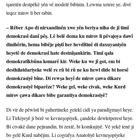
işaretên destpêkê yên vê modelê bibînin. Lewma xetere ye, divê
teqez mirov li ber rabin.
– Rêber Apo di nirxandinên xwe yên beriya niha de jî timî
demokrasî danî pêş. Lê belê dema ku mirov li pêvajoya dawî
dinihêrin, hema bibêje piştî her hevdîtinê di daxuyaniyên
heyetê de demokrasî hate destnîşankirin. Timî qala
demokratîkbûna komarê kir. Weke ku we jî got, em bi
desthilatdariyeke welê re rû bi rû ne ku hewl dide bi horsê
demokrasiyê bîne. Di rewşa heyî de mirov çawa dikare
demokrasiyê biparêze? Weke gel, weke civak, weke Kurd
mirov çawa dikare bibe garantiya demokrasiyê?
Di vir de pêwîstî bi guhertineke gelekî cidî ya paradîgmayî heye.
Li Tirkiyeyê ji berê ve kevneşopiyek, çandeke dewletperest heye.
Bi civakê dane pejirandin, bi zextê, bi komkujiyê. Vê yekê tenê ji
bo gelê Kurd nabêjim. Li cografya Anatoliyê kevneşopiyeke