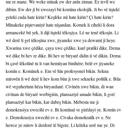
me re mane. We weke mînak ew der anîn ziman. Ez tevlî we
dibim. Ew der jî bi xwezayî bû komîna ekolojîk. Ji bo vê tiştekî
gelekî cuda hate kirin? Keşfeke nû hate kirin? Çi hate kirin?
Mînakeke piştevaniyê hate nîşandan. Komek li cihekî li dora
armancekê bû yek, li dijî tiştekî têkoşiya. Lê ne tenê têkoşîn. Li
wê derê li gel têkoşîna xwe, jiyaneke xwe ya dewamî jî heye.
Xwarina xwe çêdike, çaya xwe çêdike, karê pratîkî dike. Dema
wê dike bi hev re dike. Bi hev re biryarê didin û vê dikin. Dema
bi çavê lêkolînê tu li van hemûyan binihêre; belê ev jiyaneke
komîn e. Komînek e. Em vê hîn profesyonel bikin. Sekna
mirovên li wê derê li hev kom bûn ji xwe sekneke polîtîk e. Bila
wê veguherînin hêza biryardanê. Civînên xwe bikin, di wan
civînan de biryarê werbigirin, plansaziyê amade bikin, li gorî
plansaziyê kar bikin, kar dabeş bikin. Mebesta me ji
demokrasiya xwecihî ev e. Bi komînal ve girêdayî ye. Komîn ev
e. Demokrasiya xwecihî ev e. Civaka demokratîk ev e. Ne
hewce ye mirov li derdorê lê bigere. Li kêleka serê me ye. Di