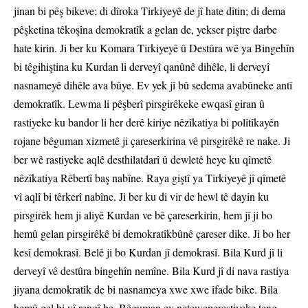
jinan bi pêş bikeve; di dîroka Tirkiyeyê de jî hate dîtin; di dema
pêşketina têkoşîna demokratîk a gelan de, yekser piştre darbe
hate kirin. Ji ber ku Komara Tirkiyeyê û Destûra wê ya Bingehîn
bi têgihiştina ku Kurdan li derveyî qanûnê dihêle, li derveyî
nasnameyê dihêle ava bûye. Ev yek jî bû sedema avabûneke antî
demokratîk. Lewma li pêşberî pirsgirêkeke ewqasî giran û
rastiyeke ku bandor li her derê kiriye nêzîkatiya bi polîtîkayên
rojane bêguman xizmetê ji çareserkirina vê pirsgirêkê re nake. Ji
ber wê rastiyeke aqlê desthilatdarî û dewletê heye ku qîmetê
nêzîkatiya Rêbertî baş nabîne. Raya giştî ya Tirkiyeyê jî qîmetê
vî aqlî bi têrkerî nabîne. Ji ber ku di vir de hewl tê dayin ku
pirsgirêk hem ji aliyê Kurdan ve bê çareserkirin, hem jî ji bo
hemû gelan pirsgirêkê bi demokratîkbûnê çareser dike. Ji bo her
kesî demokrasî. Belê ji bo Kurdan jî demokrasî. Bila Kurd jî li
derveyî vê destûra bingehîn nemîne. Bila Kurd jî di nava rastiya
jiyana demokratîk de bi nasnameya xwe xwe îfade bike. Bila
hemû gel bi vî rengî be. Bêguman ev neteweperestiyeke teng