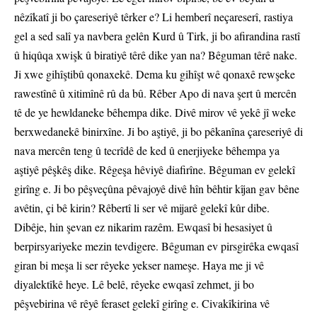
nêzîkatî ji bo çareseriyê têrker e? Li hemberî neçareserî, rastiya
gel a sed salî ya navbera gelên Kurd û Tirk, ji bo afirandina rastî
û hiqûqa xwişk û biratiyê têrê dike yan na? Bêguman têrê nake.
Ji xwe gihîştibû qonaxekê. Dema ku gihîşt wê qonaxê rewşeke
rawestînê û xitimînê rû da bû. Rêber Apo di nava şert û mercên
tê de ye hewldaneke bêhempa dike. Divê mirov vê yekê jî weke
berxwedanekê binirxîne. Ji bo aştiyê, ji bo pêkanîna çareseriyê di
nava mercên teng û tecrîdê de ked û enerjiyeke bêhempa ya
aştiyê pêşkêş dike. Rêgeşa hêviyê diafirîne. Bêguman ev gelekî
girîng e. Ji bo pêşveçûna pêvajoyê divê hîn bêhtir kîjan gav bêne
avêtin, çi bê kirin? Rêbertî li ser vê mijarê gelekî kûr dibe.
Dibêje, hin şevan ez nikarim razêm. Ewqasî bi hesasiyet û
berpirsyariyeke mezin tevdigere. Bêguman ev pirsgirêka ewqasî
giran bi meşa li ser rêyeke yekser nameşe. Haya me ji vê
diyalektîkê heye. Lê belê, rêyeke ewqasî zehmet, ji bo
pêşvebirina vê rêyê feraset gelekî girîng e. Civakîkirina vê