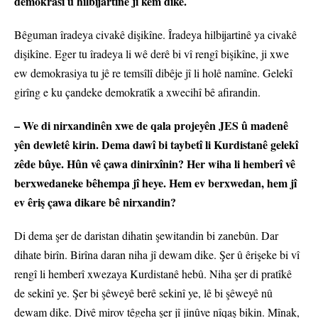
demokrasî û hilbijartinê jî kêm dike.
Bêguman îradeya civakê dişikîne. Îradeya hilbijartinê ya civakê
dişikîne. Eger tu îradeya li wê derê bi vî rengî bişikîne, ji xwe
ew demokrasiya tu jê re temsîlî dibêje jî li holê namîne. Gelekî
girîng e ku çandeke demokratîk a xwecihî bê afirandin.
– We di nirxandinên xwe de qala projeyên JES û madenê
yên dewletê kirin. Dema dawî bi taybetî li Kurdistanê gelekî
zêde bûye. Hûn vê çawa dinirxînin? Her wiha li hemberî vê
berxwedaneke bêhempa jî heye. Hem ev berxwedan, hem jî
ev êriş çawa dikare bê nirxandin?
Di dema şer de daristan dihatin şewitandin bi zanebûn. Dar
dihate birîn. Birîna daran niha jî dewam dike. Şer û êrişeke bi vî
rengî li hemberî xwezaya Kurdistanê hebû. Niha şer di pratîkê
de sekinî ye. Şer bi şêweyê berê sekinî ye, lê bi şêweyê nû
dewam dike. Divê mirov têgeha şer jî jinûve nîqaş bikin. Mînak,