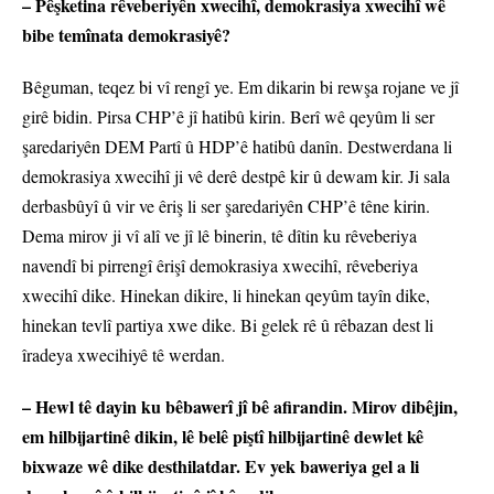
– Pêşketina rêveberiyên xwecihî, demokrasiya xwecihî wê
bibe temînata demokrasiyê?
Bêguman, teqez bi vî rengî ye. Em dikarin bi rewşa rojane ve jî
girê bidin. Pirsa CHP’ê jî hatibû kirin. Berî wê qeyûm li ser
şaredariyên DEM Partî û HDP’ê hatibû danîn. Destwerdana li
demokrasiya xwecihî ji vê derê destpê kir û dewam kir. Ji sala
derbasbûyî û vir ve êriş li ser şaredariyên CHP’ê têne kirin.
Dema mirov ji vî alî ve jî lê binerin, tê dîtin ku rêveberiya
navendî bi pirrengî êrişî demokrasiya xwecihî, rêveberiya
xwecihî dike. Hinekan dikire, li hinekan qeyûm tayîn dike,
hinekan tevlî partiya xwe dike. Bi gelek rê û rêbazan dest li
îradeya xwecihiyê tê werdan.
– Hewl tê dayin ku bêbawerî jî bê afirandin. Mirov dibêjin,
em hilbijartinê dikin, lê belê piştî hilbijartinê dewlet kê
bixwaze wê dike desthilatdar. Ev yek baweriya gel a li