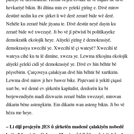
hevkariyê bikin. Bi dîtina min ev gelekî girîng e. Divê mirov
destûrê nedin ku ew şîrket li wê derê zerarê bide wê derê.
Nehêle ku zerarê bide jiyana te. Divê destûr neyê dayin ku
zerarê bide wê xwezayê. Ji bo vê jî pêwîstî bi polîtîkayeke
demokratîk ekolojîk heye. Aliyekî girîng ê demokrasiyê,
demokrasiya xwecihî ye. Xwecihî tê çi wateyê? Xwecihî tê
wateya cihê ku tu lê dimîne, xweza ye. Lewma têkoşîna ekolojîk
aliyekî gelekî cidî yê demokrasiyê ye. Divê ev hîn bêhtir bê
pêşvebirin. Çarçoveya çalakiyan divê hîn bêhtir bê xurtkirin.
Lewma divê mirov ji hev bawer bike. Piştevanî û yekîtî çiqasî
xurt be, wê demê ev şîrketên kapîtalîst, derdorên ku bi
berjewendiyên madî dixwazin zerarê bidin xwezayê, mirovan
dikarin bêne astengkirin. Em dikarin wan asteng bikin. Ji bo vê
hêza me heye.
– Li dijî projeyên JES û şîrketên madenê çalakiyên nobedê