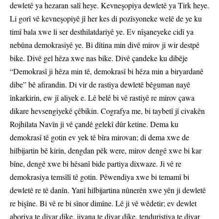
dewletê ya hezaran salî heye. Kevneşopiya dewletê ya Tirk heye.
Li gorî vê kevneşopiyê jî her kes di pozîsyoneke welê de ye ku
timî bala xwe li ser desthilatdariyê ye. Ev nîşaneyeke cidî ya
nebûna demokrasiyê ye. Bi dîtina min divê mirov ji wir destpê
bike. Divê gel hêza xwe nas bike. Divê çandeke ku dibêje
“Demokrasî ji hêza min tê, demokrasî bi hêza min a biryardanê
dibe” bê afirandin. Di vir de rastiya dewletê bêguman nayê
înkarkirin, ew jî aliyek e. Lê belê bi vê rastiyê re mirov çawa
dikare hevsengiyekê çêbikin. Cografya me, bi taybetî jî civakên
Rojhilata Navîn ji vê çandê gelekî dûr ketine. Dema ku
demokrasî tê gotin ev yek tê bîra mirovan; di dema xwe de
hilbijartin bê kirin, dengdan pêk were, mirov dengê xwe bi kar
bîne, dengê xwe bi hêsanî bide partiya dixwaze. Ji vê re
demokrasiya temsîlî tê gotin. Pêwendiya xwe bi temamî bi
dewletê re tê danîn. Yanî hilbijartina nûnerên xwe yên ji dewletê
re bişîne. Bi vê re bi sînor dimîne. Lê ji vê wêdetir; ev dewlet
aboriya te diyar dike, jiyana te diyar dike, tenduristiya te diyar