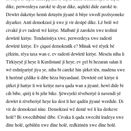
dike, perwerdeya zarokê te diyar dike, aqilekî dide zarokê te.
Dewlet daketiye hemû detayên jiyanê û bûye xwedî pozîsyoneke
diyarker. Antî demokrasî ji xwe ji vir destpê dike. Lê belê wê
civakê jî ev radestî wê kiriye. Malbatê jî zarokên xwe teslîmî
dewletê kiriye. Tenduristiya xwe, perwerdeya xwe radestî
dewletê kiriye. Ev çiqasî demokratîk e? Mînak wê rêyek bê
çêkirin, rêya taxa wan e, ev radestî dewletê kiriye. Mesela niha li
Tirkiyeyê jî heye li Kurdistanê jî heye; ev gel bi hezaran salan li
wê erdnîgariyê jiya ye, niha bi carekê hin şîrket tên, madena xwe
li herêmê çêdike û dibe hêza biryardanê. Dewletê erê kiriye û
şîrket jî hatiye li wir ketiye nava qada wan a jiyanê, hewl dide bi
cih bibe, qirêj û bi jehr bike. Şêweyekî rêveberiyê û navendî yê
dewlet û rêveberiyê heye ku dest li her qadên jiyanê werdide. Di
vir de demokrasî nîne. Demokrasî wê demê wê li ku derkeve
holê? Bi xwecihîbûnê dibe. Civaka li qada xwecihî îradeya xwe
dîne holê, qebûlên xwe dîne holê, redkirinên xwe dîne holê.