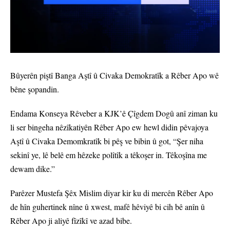
Bûyerên piştî Banga Aştî û Civaka Demokratîk a Rêber Apo wê
bêne şopandin.
Endama Konseya Rêveber a KJK’ê Çîgdem Dogû anî ziman ku
li ser bingeha nêzîkatiyên Rêber Apo ew hewl didin pêvajoya
Aştî û Civaka Demomkratîk bi pêş ve bibin û got, “Şer niha
sekinî ye, lê belê em hêzeke polîtîk a têkoşer in. Têkoşîna me
dewam dike.”
Parêzer Mustefa Şêx Mislim diyar kir ku di mercên Rêber Apo
de hîn guhertinek nîne û xwest, mafê hêviyê bi cih bê anîn û
Rêber Apo ji aliyê fîzîkî ve azad bibe.