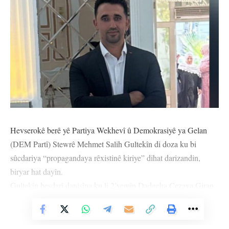
Hevserokê berê yê Partiya Wekhevî û Demokrasiyê ya Gelan
(DEM Partî) Stewrê Mehmet Salih Gultekîn di doza ku bi
sûcdariya “propagandaya rêxistinê kiriye” dihat darizandin,
biryar hat dayîn.
Gultekîn beşdarî danişîna ku li 2’yemîn Dadgeha Cezaya Giran
a Mêrdînê hat dîtin nebû, lê parêzerê wî amade bû. Piştî
Vê Nûçeyê Bixwîne
tepîtkirina nasnameyê, şandeya dadgehê salek û 6 meh ceza li
Gultekîn birî.