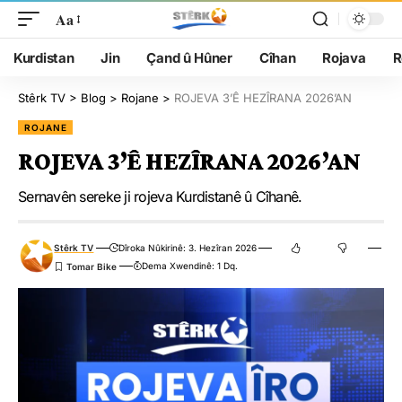
Aa
Kurdistan
Jin
Çand û Hûner
Cîhan
Rojava
R
Stêrk TV
>
Blog
>
Rojane
>
ROJEVA 3’Ê HEZÎRANA 2026’AN
ROJANE
ROJEVA 3’Ê HEZÎRANA 2026’AN
Sernavên sereke ji rojeva Kurdistanê û Cîhanê.
Stêrk TV
Dîroka Nûkirinê: 3. Hezîran 2026
Dema Xwendinê: 1 Dq.