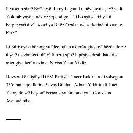
Siyasetmedarê Swîsreyê Remy Pagani ku pêvajoya aştiyê ya li
Kolombiyayê ji nêz ve şopand got, “Ji bo aştiyê cidiyet û
berpirsyarî divê. Azadiya Birêz Ocalan wê serketinê bi xwe re
bîne.”
Li Sûriyeyê cihêrengiya îdeolojîk a aktorên girêdayî hêzên derve
û şerê mezhebî/etnîkî yê li ber teqînê li pêşiya desthilatdariyê
astengiya herî mezin e. Nivîsa Zinar Yildiz.
Hevserokê Giştî yê DEM Partiyê Tûncer Bakirhan di salvegera
33’emîn a qetilkirina Savaş Bûldan, Adnan Yildirim û Haci
Karay de wê beşdarî bernameya bîranînê ya li Goristana
Avcilarê bibe.