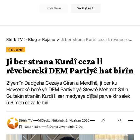
Ya Berê
Ya Pişt re
Stêrk TV
>
Blog
>
Rojane
>
Ji ber strana Kurdî ceza li rêveberekî DEM Partiyê hat birîn
ROJANE
Ji ber strana Kurdî ceza li
rêveberekî DEM Partiyê hat birîn
2’yemîn Dadgeha Cezaya Giran a Mêrdînê, ji ber ku
Hevserokê berê yê DEM Partiyê yê Stewrê Mehmet Salih
Gultekîn stranên Kurdî li ser medyaya dîjîtal parve kir salek
û 6 meh ceza lê birî.
Stêrk TV
Dîroka Nûkirinê: 2. Hezîran 2026
Dema Xwendinê: 2 Dq.