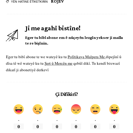
ROJEV
YÊN HATINE ÊTÎKETKIRIN
Ji me agahî bistîne!
Eger tu bibî abone em ê nûçeyên lezgîn yekser ji maîla
te re bişînin.
Eger tu bibî abone te we wateyê ku tu
Polîtikaya Malpera Me
dipejînî û
dîsa tê wê wateyê ku tu
Şert û Mercên me
qebûl dikî. Tu kendî bixwazî
dikarî ji abonetiyê derkevî
Çi Difikirî?
.
.
.
.
.
.
0
0
0
0
0
0