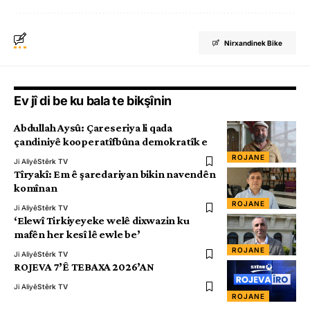
Nirxandinek Bike
Ev jî di be ku bala te bikşînin
Abdullah Aysû: Çareseriya li qada
çandiniyê kooperatîfbûna demokratîk e
ROJANE
Ji Aliyê
Stêrk TV
Tîryakî: Em ê şaredariyan bikin navendên
komînan
ROJANE
Ji Aliyê
Stêrk TV
‘Elewî Tirkiyeyeke welê dixwazin ku
mafên her kesî lê ewle be’
ROJANE
Ji Aliyê
Stêrk TV
ROJEVA 7’Ê TEBAXA 2026’AN
Ji Aliyê
Stêrk TV
ROJANE