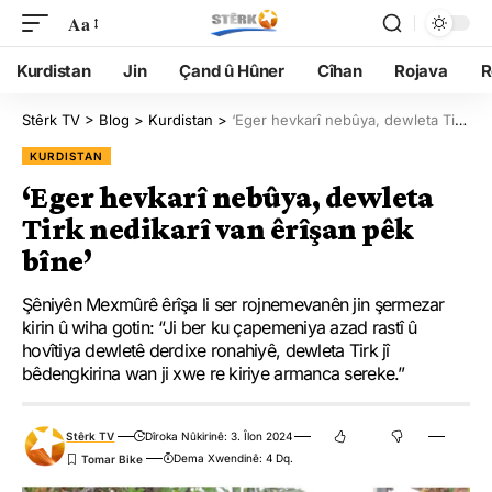
Aa
Kurdistan
Jin
Çand û Hûner
Cîhan
Rojava
R
Stêrk TV
>
Blog
>
Kurdistan
>
‘Eger hevkarî nebûya, dewleta Tirk nedikarî van êrîşan pêk bîne’
KURDISTAN
‘Eger hevkarî nebûya, dewleta
Tirk nedikarî van êrîşan pêk
bîne’
Şêniyên Mexmûrê êrîşa li ser rojnemevanên jin şermezar
kirin û wiha gotin: “Ji ber ku çapemeniya azad rastî û
hovîtiya dewletê derdixe ronahiyê, dewleta Tirk jî
bêdengkirina wan ji xwe re kiriye armanca sereke.”
Stêrk TV
Dîroka Nûkirinê: 3. Îlon 2024
Dema Xwendinê: 4 Dq.