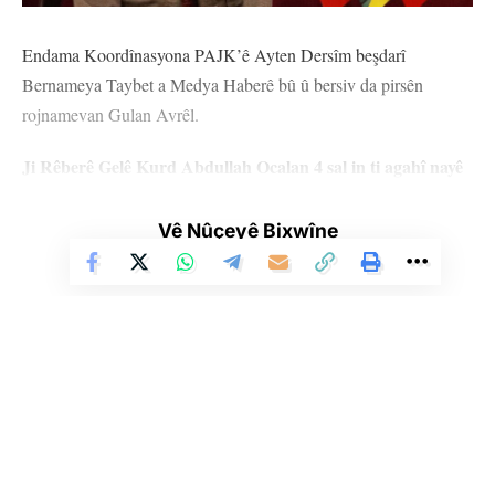
Endama Koordînasyona PAJK’ê Ayten Dersîm beşdarî
Bernameya Taybet a Medya Haberê bû û bersiv da pirsên
rojnamevan Gulan Avrêl.
Ji Rêberê Gelê Kurd Abdullah Ocalan 4 sal in ti agahî nayê
wergirtin. Ev rewş jî nîşan dide ku tenduristî, jiyan û
ewlekariya wî di nava metirsiyeke mezin de ye. Ji ber vê jî
Vê Nûçeyê Bixwîne
pêngava ‘Azadî ji Abdullah Ocalan re, çareseriya siyasî ji
pirsgirêka Kurd re’ hate destpêkirin. Li ser rewşa Rêberê
Gelê Kurd Abdullah Ocalan û vê pêngavê hûn dixwazin çi
bibêjin?
Beriya her tiştî şehîdên têkoşîna me ya azadiyê hemûyan bi
hurmet û hezkirin bi bîr tînim, bejna xwe li ber bîranîna wan
ditewînim. Belê, 4 sal in agahî ji Rêberê me nayê wergirtin. Lê
Li Ser Şopa Heqîqetê
Stêrk TV ji sala 2009an ve di warên siyasî, civakî, çandî û hunerî de
belê 26 sal in Rêberê me tecrîdkirî, dîlgirtî ye. Hewl tê dayin ku