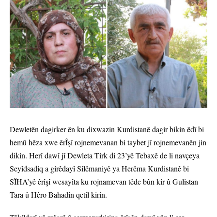
Dewletên dagirker ên ku dixwazin Kurdistanê dagir bikin êdî bi
hemû hêza xwe êrÎşî rojnemevanan bi taybet jî rojnemevanên jin
dikin. Herî dawî jî Dewleta Tirk di 23’yê Tebaxê de li navçeya
Seyîdsadiq a girêdayî Silêmaniyê ya Herêma Kurdistanê bi
SÎHA’yê êrîşî wesayîta ku rojnamevan têde bûn kir û Gulistan
Tara û Hêro Bahadîn qetil kirin.