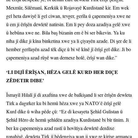
Mexmûr, Silêmanî, Kerkûk û Rojavayê Kurdistanê kir. Em wek
gel heta dawiyê li gel ciwan, tevger, gerîla û çapemeniya xwe ne
û em ji êrîşên dewletê natirsin. Em li pey doza azadiya gelê xwe
û hebûna xwe ne. Bila baş bizanin em ê bi ser bikevin. Ya ku
niha jî dike ji kîna binketina xwe ya li çiyayên azade. Di şer de li
hember gerîlayên azad têk diçe û bi vê kînê jî êrîşî gel dike. Ji bo
çapemeniya azad rûyê wan dernexe holê, êrîşî wan dike.”
‘LI DIJÎ ÊRÎŞAN, HÊZA GELÊ KURD HER DIÇE
ZÊDETIR DIBE’
Îsmayîl Hilalî jî di axaftina xwe de balkişand li ser êrîşên dewleta
Tirk a dagırker ku bi hemû hêza xwe ya NATO’ê êrîşî gelê
Kurd dike û wiha pêde çû: “Ez di kesayeta Şehîd Gulistan û
Şehîd Hêro de hemû şehîdên azadiya Kurdistanê bi bîr tînim. Ji
ber ku çapemeniya azad rastî û hovîtiya dewletê derdixe
ronahiyê, dewleta Tirk jî bêdengiya wan ji xwe re kiriye armanca