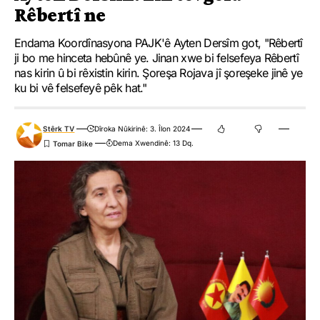
Rêbertî ne
Endama Koordînasyona PAJK'ê Ayten Dersîm got, "Rêbertî
ji bo me hinceta hebûnê ye. Jinan xwe bi felsefeya Rêbertî
nas kirin û bi rêxistin kirin. Şoreşa Rojava jî şoreşeke jinê ye
ku bi vê felsefeyê pêk hat."
Stêrk TV
Dîroka Nûkirinê: 3. Îlon 2024
Dema Xwendinê: 13 Dq.