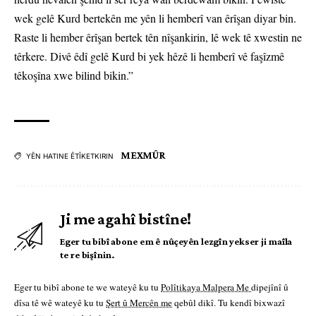
wek gelê Kurd bertekên me yên li hemberî van êrîşan diyar bin.
Raste li hember êrîşan bertek tên nîşankirin, lê wek tê xwestin ne
têrkere. Divê êdî gelê Kurd bi yek hêzê li hemberî vê faşîzmê
têkoşîna xwe bilind bikin.”
MEXMÛR
YÊN HATINE ÊTÎKETKIRIN
Ji me agahî bistîne!
Eger tu bibî abone em ê nûçeyên lezgîn yekser ji maîla
te re bişînin.
Eger tu bibî abone te we wateyê ku tu
Polîtikaya Malpera Me
dipejînî û
dîsa tê wê wateyê ku tu
Şert û Mercên me
qebûl dikî. Tu kendî bixwazî