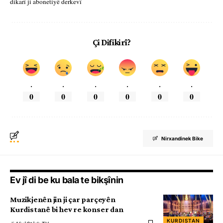
dikarî ji abonetiyê derkevî
Çi Difikirî?
.
.
.
.
.
.
0
0
0
0
0
0
Nirxandinek Bike
Ev jî di be ku bala te bikşînin
Muzikjenên jin ji çar parçeyên
Kurdistanê bi hev re konser dan
KURDISTAN