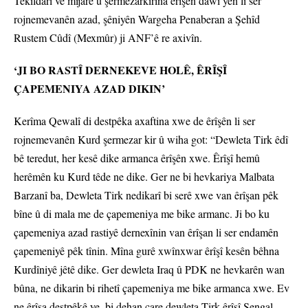
Têkildarî vê mijarê û şermezarkirina êrîşên dawî yên li ser
rojnemevanên azad, şêniyên Wargeha Penaberan a Şehîd
Rustem Cûdî (Mexmûr) ji ANF’ê re axivîn.
‘JI BO RASTÎ DERNEKEVE HOLÊ, ÊRÎŞÎ
ÇAPEMENIYA AZAD DIKIN’
Kerîma Qewalî di destpêka axaftina xwe de êrîşên li ser
rojnemevanên Kurd şermezar kir û wiha got: “Dewleta Tirk êdî
bê teredut, her kesê dike armanca êrîşên xwe. Êrîşî hemû
herêmên ku Kurd têde ne dike. Ger ne bi hevkariya Malbata
Barzanî ba, Dewleta Tirk nedikarî bi serê xwe van êrîşan pêk
bîne û di mala me de çapemeniya me bike armanc. Ji bo ku
çapemeniya azad rastiyê dernexînin van êrîşan li ser endamên
çapemeniyê pêk tînin. Mîna gurê xwînxwar êrîşî kesên bêhna
Kurdîniyê jêtê dike. Ger dewleta Iraq û PDK ne hevkarên wan
bûna, ne dikarin bi rihetî çapemeniya me bike armanca xwe. Ev
ne êrîşa destpêkê ye, bi dehan care dewleta Tirk êrîşî Şengal,