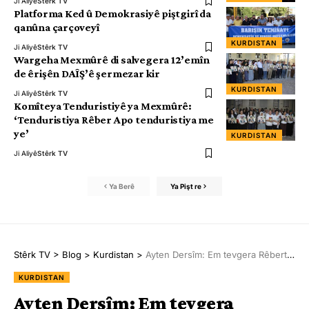
Ji Aliyê
Stêrk TV
Platforma Ked û Demokrasiyê piştgirî da
qanûna çarçoveyî
KURDISTAN
Ji Aliyê
Stêrk TV
Wargeha Mexmûrê di salvegera 12’emîn
de êrişên DAÎŞ’ê şermezar kir
KURDISTAN
Ji Aliyê
Stêrk TV
Komîteya Tenduristiyê ya Mexmûrê:
‘Tenduristiya Rêber Apo tenduristiya me
ye’
KURDISTAN
Ji Aliyê
Stêrk TV
Ya Berê
Ya Pişt re
Stêrk TV
>
Blog
>
Kurdistan
>
Ayten Dersîm: Em tevgera Rêbertî ne
KURDISTAN
Ayten Dersîm: Em tevgera