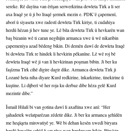
sereke. Rê dayîna van êrîşan serwerkirina dewleta Tirk a li ser
axa Iraqê ye û ji bo Iraqê şermek mezin e. PDK’ê çapemenî,
aborî û siyaseta xwe radestî dewleta Tirk kiriye, ti cudahiya
herdû hêzan ji hev tune ye. Lê bila dewleta Tirk û hevkarên wan
baş bizanin wê ti caran negihijin armanca xwe û wê nikaribin
çapemeniya azad bêdeng bikin. Di demên dawî de dewleta Iraqê
bi dewleta Tirk re hindek li hevkirin pêkanîne. Lê wê roj bê
dewleta Iraqê wê ji van li hevkirinan poşman bibin. Ji ber ku
faşîzma Tirk cihê digire dagir dike. Armanca dewleta Tirk ji
Lozanê heta niha diyare Kurd redkirine, înkarkirine, tinekirine û
kuştine. Li dijberî vê her roja ku derbaz dibe hêza gelê Kurd
mezintir dibe.”
Îsmaîl Hilalî bi van gotina dawî li axaftina xwe anî: “Her
şahadetek welatparêzan zêdetir dike. Ji ber ku armanca şehîdên
me heqîqeta mirovatiyê ye. Wê bi dehan kesên xwedî biryara
herdû hevalên şehîd li ser rêya wan berdewam bikin. Pêwîste