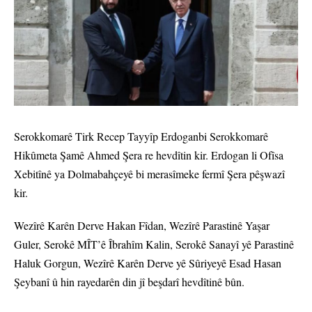
Serokkomarê Tirk Recep Tayyîp Erdoganbi Serokkomarê
Hikûmeta Şamê Ahmed Şera re hevdîtin kir. Erdogan li Ofîsa
Xebitînê ya Dolmabahçeyê bi merasîmeke fermî Şera pêşwazî
kir.
Wezîrê Karên Derve Hakan Fîdan, Wezîrê Parastinê Yaşar
Guler, Serokê MÎT’ê Îbrahîm Kalin, Serokê Sanayî yê Parastinê
Haluk Gorgun, Wezîrê Karên Derve yê Sûriyeyê Esad Hasan
Şeybanî û hin rayedarên din jî beşdarî hevdîtinê bûn.