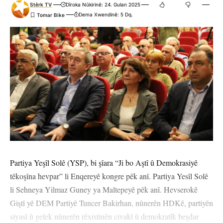
Stêrk TV
Dîroka Nûkirinê: 24. Gulan 2025
Dema Xwendinê: 5 Dq.
Partiya Yeşîl Solê (YSP), bi şîara “Ji bo Aştî û Demokrasiyê
têkoşîna hevpar” li Enqereyê kongre pêk anî. Partiya Yesîl Solê
li Sehneya Yilmaz Guney ya Maltepeyê pêk anî. Hevserokê
Giştî yê DEM Partiyê Tuncer Bakirhan, nûnerên HDKê, partiyên
siyasî û gelek nûnerên rêxistinên civakî û demokratîk beşdar