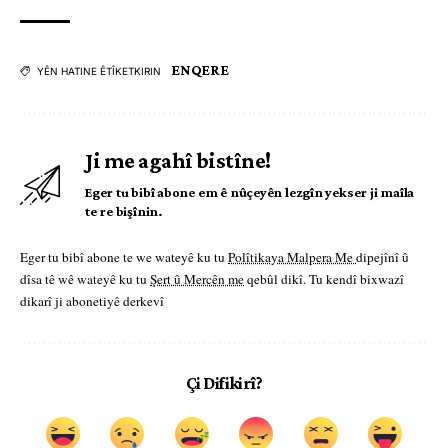
ENQERE
YÊN HATINE ÊTÎKETKIRIN
Ji me agahî bistîne!
Eger tu bibî abone em ê nûçeyên lezgîn yekser ji maîla
te re bişînin.
Eger tu bibî abone te we wateyê ku tu
Polîtikaya Malpera Me
dipejînî û
dîsa tê wê wateyê ku tu
Şert û Mercên me
qebûl dikî. Tu kendî bixwazî
dikarî ji abonetiyê derkevî
Çi Difikirî?