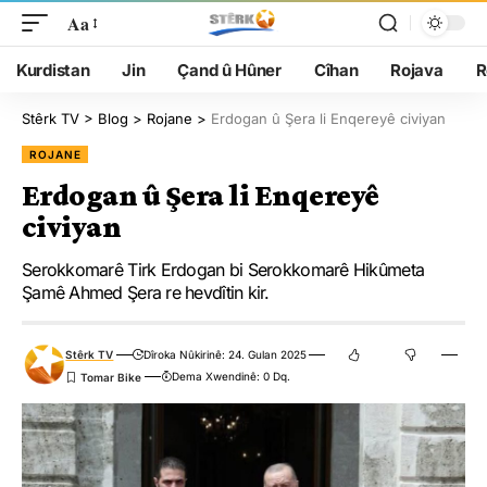
Aa
Kurdistan
Jin
Çand û Hûner
Cîhan
Rojava
R
Stêrk TV
>
Blog
>
Rojane
>
Erdogan û Şera li Enqereyê civiyan
ROJANE
Erdogan û Şera li Enqereyê
civiyan
Serokkomarê Tirk Erdogan bi Serokkomarê Hikûmeta
Şamê Ahmed Şera re hevdîtin kir.
Stêrk TV
Dîroka Nûkirinê: 24. Gulan 2025
Dema Xwendinê: 0 Dq.