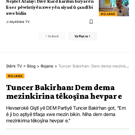
Nejdet Atalay: Divê Kurd karibin biryarên
li ser pêwîstiyên xwe yên siyasî û çandî bi
xwe bidin
ROJANE
Ji Aliyê
Stêrk TV
Ya Berê
Ya Pişt re
Stêrk TV
>
Blog
>
Rojane
>
Tuncer Bakirhan: Dem dema mezinkirina têkoşîna hevpar e
ROJANE
Tuncer Bakirhan: Dem dema
mezinkirina têkoşîna hevpar e
Hevserokê Giştî yê DEM Partiyê Tuncer Bakirhan got, “Em
ê ji bo aştiyê tifaqa xwe mezin bikin. Niha dem dema
mezinkirina têkoşîna hevpar e.”