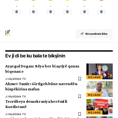
.
.
.
.
.
.
0
0
0
0
0
0
Nirxandinek Bike
Ev jî di be ku bala te bikşînin
Ayşegul Dogan: Rêya ber bi aştiyê qonax
bi qonax e
ROJANE
Ji Aliyê
Stêrk TV
Ahmet Tamîr: Girtîgeh bûne navendên
binpêkirina mafan
ROJANE
Ji Aliyê
Stêrk TV
Tecrûbeya demokrasiya herêmî li
Kurdistanê
ROJANE
Ji Aliyê
Stêrk TV