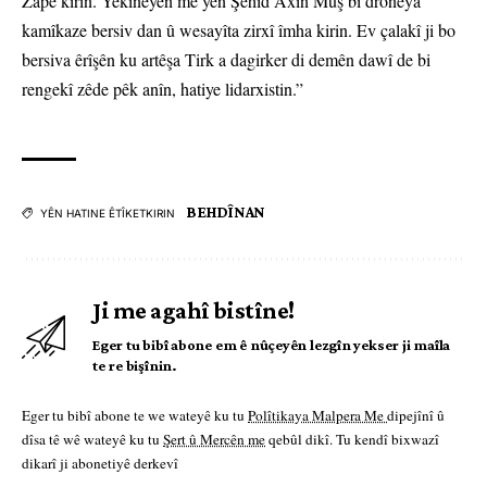
Zapê kirin. Yekîneyên me yên Şehîd Axîn Mûş bi droneya
kamîkaze bersiv dan û wesayîta zirxî îmha kirin. Ev çalakî ji bo
bersiva êrîşên ku artêşa Tirk a dagirker di demên dawî de bi
rengekî zêde pêk anîn, hatiye lidarxistin.”
BEHDÎNAN
YÊN HATINE ÊTÎKETKIRIN
Ji me agahî bistîne!
Eger tu bibî abone em ê nûçeyên lezgîn yekser ji maîla
te re bişînin.
Eger tu bibî abone te we wateyê ku tu
Polîtikaya Malpera Me
dipejînî û
dîsa tê wê wateyê ku tu
Şert û Mercên me
qebûl dikî. Tu kendî bixwazî
dikarî ji abonetiyê derkevî