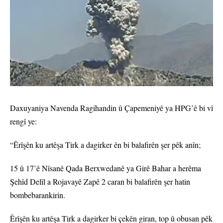
Daxuyaniya Navenda Ragihandin û Çapemeniyê ya HPG’ê bi vî
rengî ye:
“Êrîşên ku artêşa Tirk a dagirker ên bi balafirên şer pêk anîn;
15 û 17’ê Nîsanê Qada Berxwedanê ya Girê Bahar a herêma
Şehîd Delîl a Rojavayê Zapê 2 caran bi balafirên şer hatin
bombebarankirin.
Êrîşên ku artêşa Tirk a dagirker bi çekên giran, top û obusan pêk