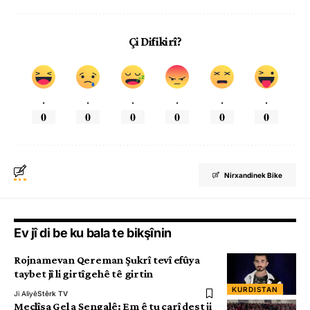
Çi Difikirî?
.
.
.
.
.
.
0
0
0
0
0
0
Nirxandinek Bike
Ev jî di be ku bala te bikşînin
Rojnamevan Qereman Şukrî tevî efûya
taybet jî li girtîgehê tê girtin
KURDISTAN
Ji Aliyê
Stêrk TV
Meclîsa Gel a Şengalê: Em ê tu carî dest ji