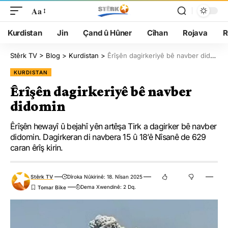
Aa
Kurdistan
Jin
Çand û Hûner
Cîhan
Rojava
R
Stêrk TV
>
Blog
>
Kurdistan
>
Êrîşên dagirkeriyê bê navber didomin
KURDISTAN
Êrîşên dagirkeriyê bê navber
didomin
Êrîşên hewayî û bejahî yên artêşa Tirk a dagirker bê navber
didomin. Dagirkeran di navbera 15 û 18’ê Nîsanê de 629
caran êrîş kirin.
Stêrk TV
Dîroka Nûkirinê: 18. Nîsan 2025
Dema Xwendinê: 2 Dq.