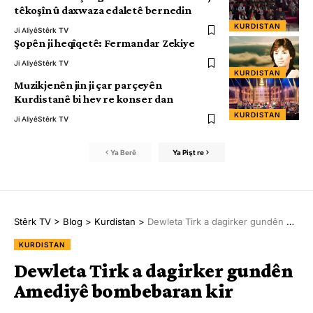
têkoşîn û daxwaza edaletê bernedin
KURDISTAN
Ji Aliyê
Stêrk TV
Şopên ji heqîqetê: Fermandar Zekiye
Ji Aliyê
Stêrk TV
KURDISTAN
Muzikjenên jin ji çar parçeyên
Kurdistanê bi hev re konser dan
KURDISTAN
Ji Aliyê
Stêrk TV
Ya Berê
Ya Pişt re
Stêrk TV
>
Blog
>
Kurdistan
>
Dewleta Tirk a dagirker gundên Amediyê bombebaran kir
KURDISTAN
Dewleta Tirk a dagirker gundên
Amediyê bombebaran kir