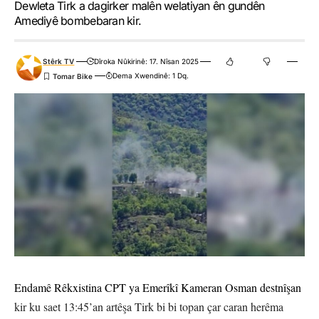
Dewleta Tirk a dagirker malên welatiyan ên gundên
Amediyê bombebaran kir.
Stêrk TV
Dîroka Nûkirinê: 17. Nîsan 2025
Dema Xwendinê: 1 Dq.
Endamê Rêkxistina CPT ya Emerîkî Kameran Osman destnîşan
kir ku saet 13:45’an artêşa Tirk bi bi topan çar caran herêma