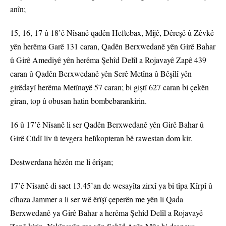
anîn;
15, 16, 17 û 18’ê Nîsanê qadên Heftebax, Mijê, Dêreşê û Zêvkê
yên herêma Garê 131 caran, Qadên Berxwedanê yên Girê Bahar
û Girê Amediyê yên herêma Şehîd Delîl a Rojavayê Zapê 439
caran û Qadên Berxwedanê yên Serê Metîna û Bêşîlî yên
girêdayî herêma Metînayê 57 caran; bi giştî 627 caran bi çekên
giran, top û obusan hatin bombebarankirin.
16 û 17’ê Nîsanê li ser Qadên Berxwedanê yên Girê Bahar û
Girê Cûdî liv û tevgera helîkopteran bê rawestan dom kir.
Destwerdana hêzên me li êrîşan;
17’ê Nîsanê di saet 13.45’an de wesayîta zirxî ya bi tîpa Kîrpî û
cîhaza Jammer a li ser wê êrîşî çeperên me yên li Qada
Berxwedanê ya Girê Bahar a herêma Şehîd Delîl a Rojavayê