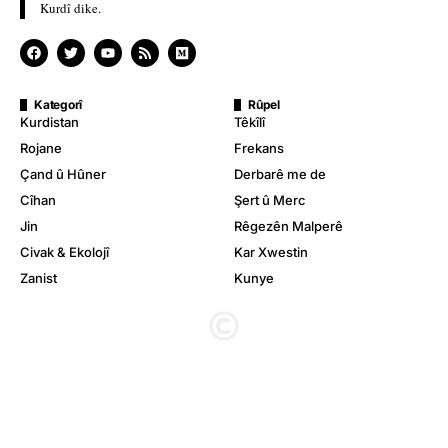
Kurdî dike.
Kategorî
Rûpel
Kurdistan
Têkîlî
Rojane
Frekans
Çand û Hûner
Derbarê me de
Cîhan
Şert û Merc
Jin
Rêgezên Malperê
Civak & Ekolojî
Kar Xwestin
Zanist
Kunye
© Stêrk TV. Hemû mafê wê parastîne