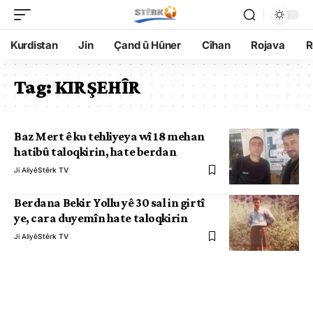
Kurdistan
Jin
Çand û Hûner
Cîhan
Rojava
R
Tag:
KIRŞEHÎR
Baz Mert ê ku tehliyeya wî 18 mehan
hatibû taloqkirin, hate berdan
Ji Aliyê
Stêrk TV
Berdana Bekir Yollu yê 30 sal in girtî
ye, cara duyemîn hate taloqkirin
Ji Aliyê
Stêrk TV