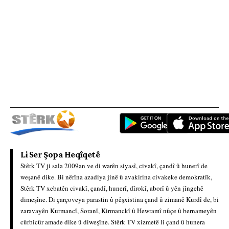
Li Ser Şopa Heqîqetê
Stêrk TV ji sala 2009an ve di warên siyasî, civakî, çandî û hunerî de
weşanê dike. Bi nêrîna azadiya jinê û avakirina civakeke demokratîk,
Stêrk TV xebatên civakî, çandî, hunerî, dîrokî, aborî û yên jîngehê
dimeşîne. Di çarçoveya parastin û pêşxistina çand û zimanê Kurdî de, bi
zaravayên Kurmancî, Soranî, Kirmanckî û Hewramî nûçe û bernameyên
cûrbicûr amade dike û diweşîne. Stêrk TV xizmetê li çand û hunera