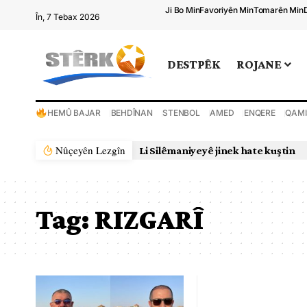
Ji Bo Min
Favoriyên Min
Tomarên Min
În, 7 Tebax 2026
DESTPÊK
ROJANE
HEMÛ BAJAR
BEHDÎNAN
STENBOL
AMED
ENQERE
QAMI
Nûçeyên Lezgîn
Li Silêmaniyeyê jinek hate kuştin
Tag:
RIZGARÎ