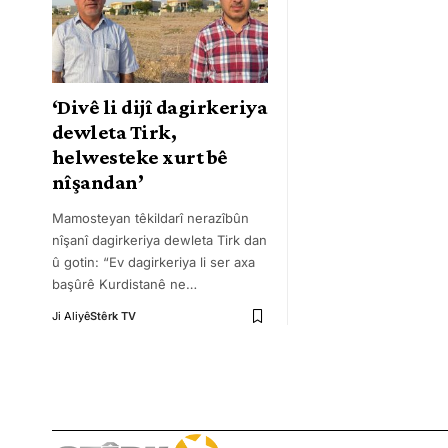
‘Divê li dijî dagirkeriya
dewleta Tirk,
helwesteke xurt bê
nîşandan’
Mamosteyan têkildarî nerazîbûn
nîşanî dagirkeriya dewleta Tirk dan
û gotin: “Ev dagirkeriya li ser axa
başûrê Kurdistanê ne
…
Ji Aliyê
Stêrk TV