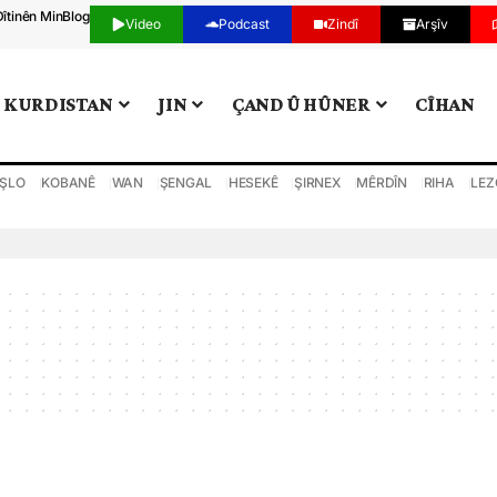
Dîtinên Min
Blog
Video
Podcast
Zindî
Arşîv
KURDISTAN
JIN
ÇAND Û HÛNER
CÎHAN
ŞLO
KOBANÊ
WAN
ŞENGAL
HESEKÊ
ŞIRNEX
MÊRDÎN
RIHA
LEZ