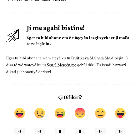
Ji me agahî bistîne!
Eger tu bibî abone em ê nûçeyên lezgîn yekser ji maîla
te re bişînin.
Eger tu bibî abone te we wateyê ku tu
Polîtikaya Malpera Me
dipejînî û
dîsa tê wê wateyê ku tu
Şert û Mercên me
qebûl dikî. Tu kendî bixwazî
dikarî ji abonetiyê derkevî
Çi Difikirî?
.
.
.
.
.
.
0
0
0
0
0
0