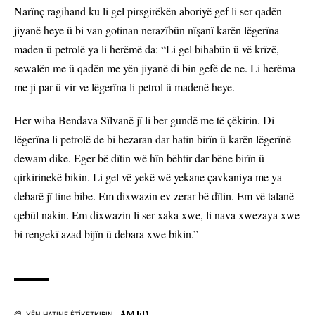
Narînç ragihand ku li gel pirsgirêkên aboriyê gef li ser qadên
jiyanê heye û bi van gotinan nerazîbûn nîşanî karên lêgerîna
maden û petrolê ya li herêmê da: “Li gel bihabûn û vê krîzê,
sewalên me û qadên me yên jiyanê di bin gefê de ne. Li herêma
me ji par û vir ve lêgerîna li petrol û madenê heye.
Her wiha Bendava Sîlvanê jî li ber gundê me tê çêkirin. Di
lêgerîna li petrolê de bi hezaran dar hatin birîn û karên lêgerînê
dewam dike. Eger bê dîtin wê hîn bêhtir dar bêne birîn û
qirkirinekê bikin. Li gel vê yekê wê yekane çavkaniya me ya
debarê jî tine bibe. Em dixwazin ev zerar bê dîtin. Em vê talanê
qebûl nakin. Em dixwazin li ser xaka xwe, li nava xwezaya xwe
bi rengekî azad bijîn û debara xwe bikin.”
AMED
YÊN HATINE ÊTÎKETKIRIN