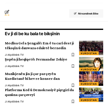
Nirxandinek Bike
Ev jî di be ku bala te bikşînin
Meclîsa Gel a Şengalê: Em ê tu carî dest ji
têkoşîn û daxwaza edaletê bernedin
KURDISTAN
Ji Aliyê
Stêrk TV
Şopên ji heqîqetê: Fermandar Zekiye
Ji Aliyê
Stêrk TV
KURDISTAN
Muzikjenên jin ji çar parçeyên
Kurdistanê bi hev re konser dan
KURDISTAN
Ji Aliyê
Stêrk TV
Platforma Ked û Demokrasiyê piştgirî da
qanûna çarçoveyî
KURDISTAN
Ji Aliyê
Stêrk TV