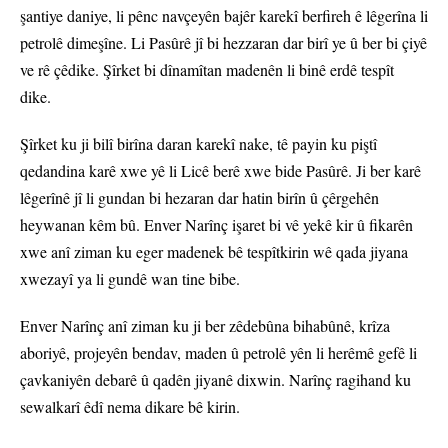
şantiye daniye, li pênc navçeyên bajêr karekî berfireh ê lêgerîna li
petrolê dimeşîne. Li Pasûrê jî bi hezzaran dar birî ye û ber bi çiyê
ve rê çêdike. Şîrket bi dînamîtan madenên li binê erdê tespît
dike.
Şîrket ku ji bilî birîna daran karekî nake, tê payin ku piştî
qedandina karê xwe yê li Licê berê xwe bide Pasûrê. Ji ber karê
lêgerînê jî li gundan bi hezaran dar hatin birîn û çêrgehên
heywanan kêm bû. Enver Narînç işaret bi vê yekê kir û fikarên
xwe anî ziman ku eger madenek bê tespîtkirin wê qada jiyana
xwezayî ya li gundê wan tine bibe.
Enver Narînç anî ziman ku ji ber zêdebûna bihabûnê, krîza
aboriyê, projeyên bendav, maden û petrolê yên li herêmê gefê li
çavkaniyên debarê û qadên jiyanê dixwin. Narînç ragihand ku
sewalkarî êdî nema dikare bê kirin.