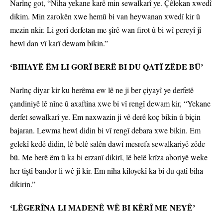
Narînç got, “Niha yekane karê min sewalkarî ye. Çêlekan xwedî
dikim. Min zarokên xwe hemû bi van heywanan xwedî kir û
mezin nkir. Li gorî derfetan me şîrê wan firot û bi wî pereyî jî
hewl dan vî karî dewam bikin.”
‘BIHAYÊ ÊM LI GORÎ BERÊ BI DU QATÎ ZÊDE BÛ’
Narînç diyar kir ku herêma ew lê ne ji ber çiyayî ye derfetê
çandiniyê lê nîne û axaftina xwe bi vî rengî dewam kir, “Yekane
derfet sewalkarî ye. Em naxwazin ji vê derê koç bikin û biçin
bajaran. Lewma hewl didin bi vî rengî debara xwe bikin. Em
gelekî kedê didin, lê belê salên dawî mesrefa sewalkariyê zêde
bû. Me berê êm û ka bi erzanî dikirî, lê belê krîza aboriyê weke
her tiştî bandor li wê jî kir. Em niha kîloyekî ka bi du qatî biha
dikirin.”
‘LÊGERÎNA LI MADENÊ WÊ BI KÊRÎ ME NEYÊ’