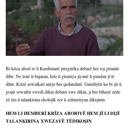
Bi krîza aborî re li Kurdistanê pirsgirêka debarê her roj girantir
dibe. Ne tenê li bajaran, krîz û giraniya jiyanê li gundan jî tê
dîtin. Krîzê sewalkarî aniye ber qedandinê. Gundiyên ku bi şîr û
goştê sewalên xwedî dikin debara xwe dikin, ji ber bihayê zêde
yê êm û talankirina ekolojîk zor û zehmetiyan dikişînin.
HEM LI HEMBERÎ KRÎZA ABORIYÊ HEM JÎ LI DIJÎ
TALANKIRINA XWEZAYÊ TÊDIKOŞIN