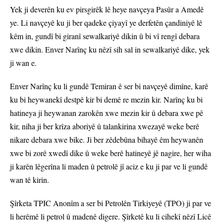
Yek ji deverên ku ev pirsgirêk lê heye navçeya Pasûr a Amedê
ye. Li navçeyê ku ji ber qadeke çiyayî ye derfetên çandiniyê lê
kêm in, gundî bi giranî sewalkariyê dikin û bi vî rengî debara
xwe dikin. Enver Narînç ku nêzî sih sal in sewalkariyê dike, yek
ji wan e.
Enver Narînç ku li gundê Temiran ê ser bi navçeyê dimîne, karê
ku bi heywanekî destpê kir bi demê re mezin kir. Narînç ku bi
hatineya ji heywanan zarokên xwe mezin kir û debara xwe pê
kir, niha ji ber krîza aboriyê û talankirina xwezayê weke berê
nikare debara xwe bike. Ji ber zêdebûna bihayê êm heywanên
xwe bi zorê xwedî dike û weke berê hatineyê jê nagire, her wiha
ji karên lêgerîna li maden û petrolê jî aciz e ku ji par ve li gundê
wan tê kirin.
Şîrketa TPIC Anonîm a ser bi Petrolên Tirkiyeyê (TPO) ji par ve
li herêmê li petrol û madenê digere. Şîrketê ku li cihekî nêzî Licê