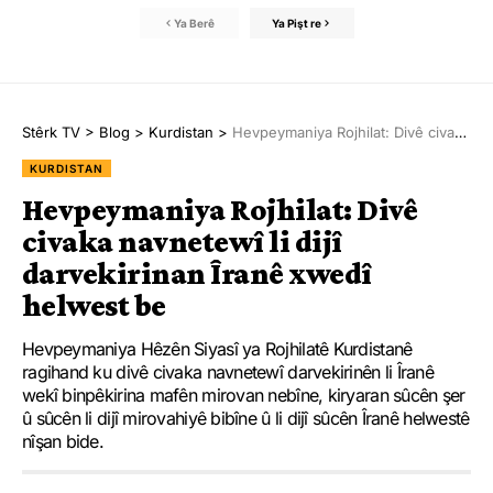
Ya Berê
Ya Pişt re
Stêrk TV
>
Blog
>
Kurdistan
>
Hevpeymaniya Rojhilat: Divê civaka navnetewî li dijî darvekirinan Îranê xwedî helwest be
KURDISTAN
Hevpeymaniya Rojhilat: Divê
civaka navnetewî li dijî
darvekirinan Îranê xwedî
helwest be
Hevpeymaniya Hêzên Siyasî ya Rojhilatê Kurdistanê
ragihand ku divê civaka navnetewî darvekirinên li Îranê
wekî binpêkirina mafên mirovan nebîne, kiryaran sûcên şer
û sûcên li dijî mirovahiyê bibîne û li dijî sûcên Îranê helwestê
nîşan bide.