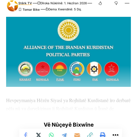
Stêrk TV
Dîroka Nûkirinê: 1. Hezîran 2026
Dema Xwendinê: 5 Dq.
Hevpeymaniya Hêzên Siyasî ya Rojhilatê Kurdistanê îro derbarê
pêla nû ya darvekirinan li Rojhilatê Kurdistan û Îranê de
daxuyaniyek weşand.
Vê Nûçeyê Bixwîne
Di daxuyaniyê de ev tişt hatin parvekirin: