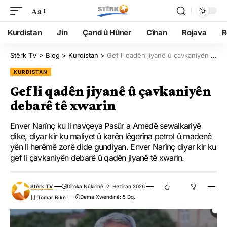
Aa
Kurdistan
Jin
Çand û Hûner
Cîhan
Rojava
R
Stêrk TV
>
Blog
>
Kurdistan
>
Gef li qadên jiyanê û çavkaniyên debarê tê xwarin
KURDISTAN
Gef li qadên jiyanê û çavkaniyên
debarê tê xwarin
Enver Narînç ku li navçeya Pasûr a Amedê sewalkariyê
dike, diyar kir ku maliyet û karên lêgerîna petrol û madenê
yên li herêmê zorê dide gundiyan. Enver Narînç diyar kir ku
gef li çavkaniyên debarê û qadên jiyanê tê xwarin.
Stêrk TV
Dîroka Nûkirinê: 2. Hezîran 2026
Dema Xwendinê: 5 Dq.