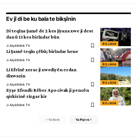
Ev jî di be ku bala te bikşînin
Di teqîna Şamê de 2 kes jiyana xwe ji dest
dan û 13 kes birîndar bûn
ROJAVA
Ji Aliyê
Stêrk TV
Li Şamê teqîn çêbû; birîndar hene
Ji Aliyê
Stêrk TV
ROJAVA
Li Efrînê xerac ji xwediyên erdan
dixwazin
ROJAVA
Ji Aliyê
Stêrk TV
Eyşe Efendî: Rêber Apo civak ji pencên
qirkirinê rizgar kir
ROJAVA
Ji Aliyê
Stêrk TV
Ya Berê
Ya Pişt re