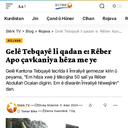
Aa
Kurdistan
Jin
Çand û Hûner
Cîhan
Rojava
R
Stêrk TV
>
Blog
>
Rojava
>
Gelê Tebqayê li qadan e: Rêber Apo çavkaniya hêza me ye
ROJAVA
Gelê Tebqayê li qadan e: Rêber
Apo çavkaniya hêza me ye
Gelê Kantona Tebqayê tecrîda li Îmraliyê şermezar kirin û
peyama, "Em hêza xwe ji têkoşîna 50 salî ya Rêber
Abdullah Ocalan digirin. Em ê dîwarên Îmraliyê hilweşînin"
dan.
Stêrk TV
Dîroka Nûkirinê: 5. Adar 2024
Dema Xwendinê: 1 Dq.