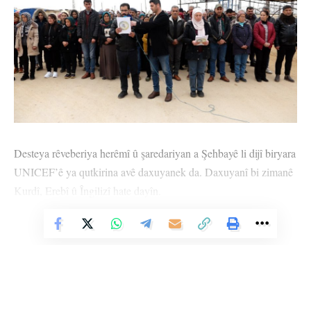
Desteya rêveberiya herêmî û şaredariyan a Şehbayê li dijî biryara
UNICEF’ê ya qutkirina avê daxuyanek da. Daxuyanî bi zimanê
Kurdî, Erebî û Îngilizî hate dayîn.
Daxuyanî bi vî rengî ye:
Vê Nûçeyê Bixwîne