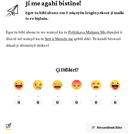
Ji me agahî bistîne!
Eger tu bibî abone em ê nûçeyên lezgîn yekser ji maîla
te re bişînin.
Eger tu bibî abone te we wateyê ku tu
Polîtikaya Malpera Me
dipejînî û
dîsa tê wê wateyê ku tu
Şert û Mercên me
qebûl dikî. Tu kendî bixwazî
dikarî ji abonetiyê derkevî
Çi Difikirî?
.
.
.
.
.
.
0
0
0
0
0
0
Nirxandinek Bike