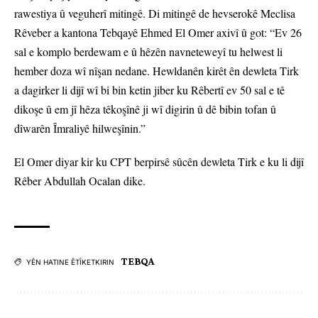
rawestiya û veguherî mitingê. Di mitingê de hevserokê Meclisa
Rêveber a kantona Tebqayê Ehmed El Omer axivî û got: “Ev 26
sal e komplo berdewam e û hêzên navneteweyî tu helwest li
hember doza wî nîşan nedane. Hewldanên kirêt ên dewleta Tirk
a dagirker li dijî wî bi bin ketin jiber ku Rêbertî ev 50 sal e tê
dikoşe û em jî hêza têkoşînê ji wî digirin û dê bibin tofan û
dîwarên Îmraliyê hilweşînin.”
El Omer diyar kir ku CPT berpirsê sûcên dewleta Tirk e ku li dijî
Rêber Abdullah Ocalan dike.
TEBQA
YÊN HATINE ÊTÎKETKIRIN