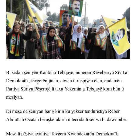
Bi sedan şêniyên Kantona Tebqayê, nûnerên Rêveberiya Sivîl a
Demokratîk, tevgerên jinan, ciwan û rûspiyên êlan, endamên
Partiya Sûriya Pêşerojê li taxa Yekemîn a Tebqayê kom bûn û
meşiyan.
Di meşê de şêniyan bang kirin ku yekser tenduristiya Rêber
Abdullah Ocalan bê aşkerakirin û tecrîda li ser wî bi dawî bibe.
Meşê li pêşiya avahiya Tevgera Xwendekarên Demokratîk