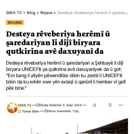
Stêrk TV
>
Blog
>
Rojava
>
Desteya rêveberiya herêmî û şaredariyan li dijî biryara qutkirina avê daxuyanî da
ROJAVA
Desteya rêveberiya herêmî û
şaredariyan li dijî biryara
qutkirina avê daxuyanî da
Desteya rêveberiya herêmî û şaredariyan a Şehbayê li dijî
biryara UNICEF’ê ya qutkirina avê daxuyaniyek da û got:
“Em bang li aliyên pêwendîdar dikin ku zextê li UNICEF’ê
bikin da ku erkên xwe yên exlaqî û qanûnî li hember vî gelî
pêk bîne.”
Stêrk TV
Dîroka Nûkirinê: 5. Adar 2024
Dema Xwendinê: 1 Dq.