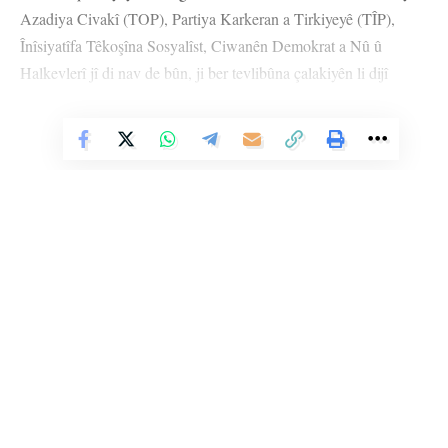
Azadiya Civakî (TOP), Partiya Karkeran a Tirkiyeyê (TÎP),
Înîsiyatîfa Têkoşîna Sosyalîst, Ciwanên Demokrat a Nû û
Halkevlerî jî di nav de bûn, ji ber tevlibûna çalakiyên li dijî
xespkirina îradeyê ya li Wanê hatin lidarxistin, bi îdiaya
“muxalefeta li dijî qanûna meş û xwepêşandanan” û “Ji bo
Vê Nûçeyê Bixwîne
peywirê nedin kirin li ber xwe dane” hatin tawanbarkirin.
Dozger ji bo Erkan Gokber daxwaza berdana bi şertê kontrola
edlî kir û 15 kes bi daxwaza girtinê sewqî dadgehê kir. Ji kesên
bi daxwaza girtinê hatine sewqkirin Arda Duvarci, Azat Kunur,
Nazîf Çakir, Nîlufer Yildiz, Samet Sagniç, Serdar Akturk,
Selman Yagmagan, Sezgîn Zevkîbol û Serhat Çukurçam bi
heman îdiayan hatin girtin. Tûgçe Kizildemîr, Elîf Yerlîkaya,
Li Ser Şopa Heqîqetê
Berfîn Buyukertaş, Mehmet Kasar, Sedanûr Parmaksiz û Sûde
Stêrk TV ji sala 2009an ve di warên siyasî, civakî, çandî û hunerî de
Tîmagur bi şertê kontrola edlî hatin berdan.
weşanê dike. Bi nêrîna azadiya jinê û avakirina civakeke demokratîk,
Stêrk TV xebatên civakî, çandî, hunerî, dîrokî, aborî û yên jîngehê
dimeşîne. Di çarçoveya parastin û pêşxistina çand û zimanê Kurdî de, bi
MANÎSA