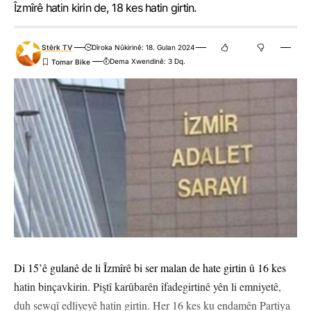
Îzmîrê hatin kirin de, 18 kes hatin girtin.
Stêrk TV
Dîroka Nûkirinê: 18. Gulan 2024
Dema Xwendinê: 3 Dq.
Di 15’ê gulanê de li Îzmîrê bi ser malan de hate girtin û 16 kes
hatin binçavkirin. Piştî karûbarên îfadegirtinê yên li emniyetê,
duh sewqî edliyeyê hatin girtin. Her 16 kes ku endamên Partiya