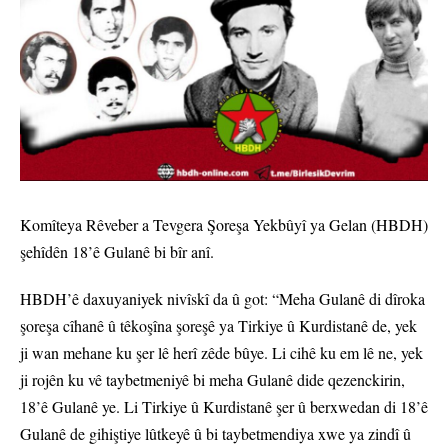
Komîteya Rêveber a Tevgera Şoreşa Yekbûyî ya Gelan (HBDH)
şehîdên 18’ê Gulanê bi bîr anî.
HBDH’ê daxuyaniyek nivîskî da û got: “Meha Gulanê di dîroka
şoreşa cîhanê û têkoşîna şoreşê ya Tirkiye û Kurdistanê de, yek
ji wan mehane ku şer lê herî zêde bûye. Li cihê ku em lê ne, yek
ji rojên ku vê taybetmeniyê bi meha Gulanê dide qezenckirin,
18’ê Gulanê ye. Li Tirkiye û Kurdistanê şer û berxwedan di 18’ê
Gulanê de gihiştiye lûtkeyê û bi taybetmendiya xwe ya zindî û