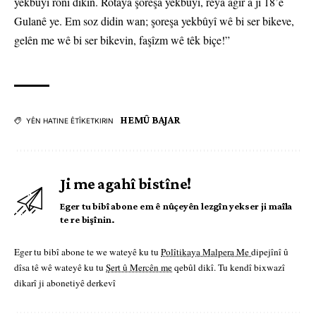
yekbûyî ronî dikin. Rotaya şoreşa yekbûyî, rêya agir a ji 18’ê
Gulanê ye. Em soz didin wan; şoreşa yekbûyî wê bi ser bikeve,
gelên me wê bi ser bikevin, faşîzm wê têk biçe!”
HEMÛ BAJAR
YÊN HATINE ÊTÎKETKIRIN
Ji me agahî bistîne!
Eger tu bibî abone em ê nûçeyên lezgîn yekser ji maîla
te re bişînin.
Eger tu bibî abone te we wateyê ku tu
Polîtikaya Malpera Me
dipejînî û
dîsa tê wê wateyê ku tu
Şert û Mercên me
qebûl dikî. Tu kendî bixwazî
dikarî ji abonetiyê derkevî