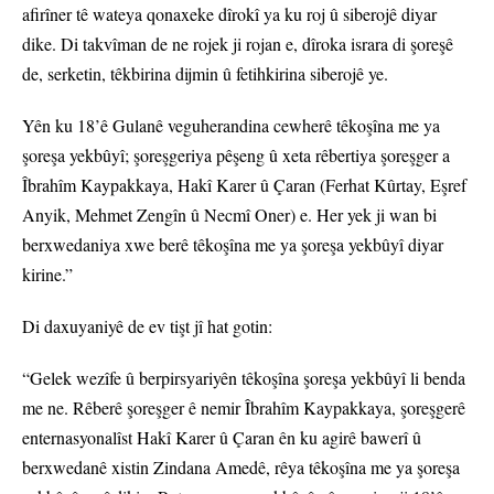
afirîner tê wateya qonaxeke dîrokî ya ku roj û siberojê diyar
dike. Di takvîman de ne rojek ji rojan e, dîroka israra di şoreşê
de, serketin, têkbirina dijmin û fetihkirina siberojê ye.
Yên ku 18’ê Gulanê veguherandina cewherê têkoşîna me ya
şoreşa yekbûyî; şoreşgeriya pêşeng û xeta rêbertiya şoreşger a
Îbrahîm Kaypakkaya, Hakî Karer û Çaran (Ferhat Kûrtay, Eşref
Anyik, Mehmet Zengîn û Necmî Oner) e. Her yek ji wan bi
berxwedaniya xwe berê têkoşîna me ya şoreşa yekbûyî diyar
kirine.”
Di daxuyaniyê de ev tişt jî hat gotin:
“Gelek wezîfe û berpirsyariyên têkoşîna şoreşa yekbûyî li benda
me ne. Rêberê şoreşger ê nemir Îbrahîm Kaypakkaya, şoreşgerê
enternasyonalîst Hakî Karer û Çaran ên ku agirê bawerî û
berxwedanê xistin Zindana Amedê, rêya têkoşîna me ya şoreşa