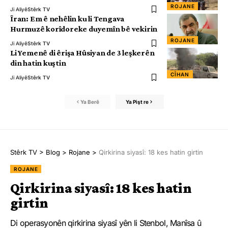
ROJANE
Ji Aliyê
Stêrk TV
Îran: Em ê nehêlin ku li Tengava
Hurmuzê korîdoreke duyemîn bê vekirin
ROJANE
Ji Aliyê
Stêrk TV
Li Yemenê di êrişa Hûsiyan de 3 leşkerên
din hatin kuştin
CÎHAN
Ji Aliyê
Stêrk TV
Ya Berê
Ya Pişt re
Stêrk TV
>
Blog
>
Rojane
>
Qirkirina siyasî: 18 kes hatin girtin
ROJANE
Qirkirina siyasî: 18 kes hatin
girtin
Di operasyonên qirkirina siyasî yên li Stenbol, Manîsa û