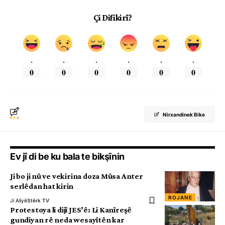
Çi Difikirî?
.
.
.
.
.
.
0
0
0
0
0
0
Nirxandinek Bike
Ev jî di be ku bala te bikşînin
Ji bo ji nû ve vekirina doza Mûsa Anter
serlêdan hat kirin
ROJANE
Ji Aliyê
Stêrk TV
Protestoya li dijî JES’ê: Li Kanîreşê
gundiyan rê neda wesayîtên kar