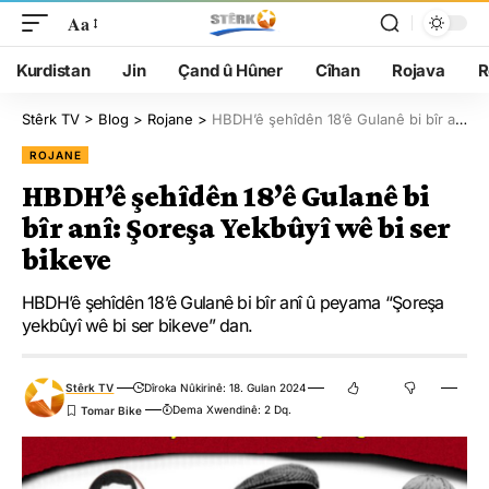
Aa
Kurdistan
Jin
Çand û Hûner
Cîhan
Rojava
R
Stêrk TV
>
Blog
>
Rojane
>
HBDH’ê şehîdên 18’ê Gulanê bi bîr anî: Şoreşa Yekbûyî wê bi ser bikeve
ROJANE
HBDH’ê şehîdên 18’ê Gulanê bi
bîr anî: Şoreşa Yekbûyî wê bi ser
bikeve
HBDH’ê şehîdên 18’ê Gulanê bi bîr anî û peyama “Şoreşa
yekbûyî wê bi ser bikeve” dan.
Stêrk TV
Dîroka Nûkirinê: 18. Gulan 2024
Dema Xwendinê: 2 Dq.