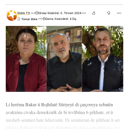
Stêrk TV
Dîroka Nûkirinê: 5. Tîrmeh 2024
Dema Xwendinê: 4 Dq.
Li herêma Bakur û Rojhilatê Sûriyeyê di çarçoveya xebatên
avakirina civaka demokratîk de bi tevlîbûna 6 pêkhate, ol û
mezheb semîner hate lidarxistin. Di semîneran de pêkhate li ser
têkiliya Rêberê Gelê Kurd Abdullah Ocalan ya bi pêkhate, ol û