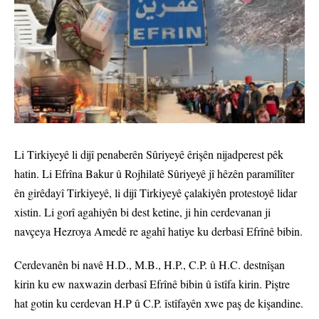
Li Tirkiyeyê li dijî penaberên Sûriyeyê êrişên nijadperest pêk
hatin. Li Efrîna Bakur û Rojhilatê Sûriyeyê jî hêzên paramîlîter
ên girêdayî Tirkiyeyê, li dijî Tirkiyeyê çalakiyên protestoyê lidar
xistin. Li gorî agahiyên bi dest ketine, ji hin cerdevanan ji
navçeya Hezroya Amedê re agahî hatiye ku derbasî Efrînê bibin.
Cerdevanên bi navê H.D., M.B., H.P., C.P. û H.C. destnîşan
kirin ku ew naxwazin derbasî Efrînê bibin û îstîfa kirin. Piştre
hat gotin ku cerdevan H.P û C.P. îstîfayên xwe paş de kişandine.