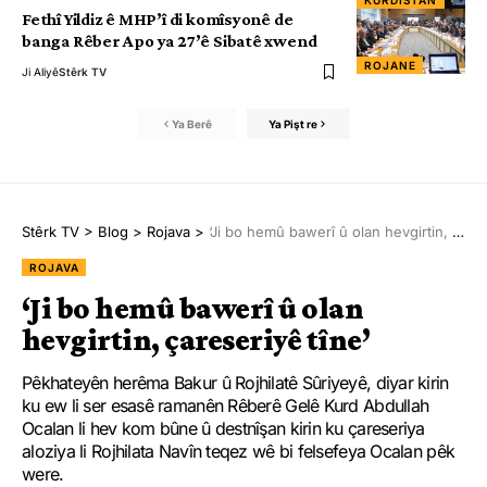
KURDISTAN
Fethî Yildiz ê MHP’î di komîsyonê de
banga Rêber Apo ya 27’ê Sibatê xwend
ROJANE
Ji Aliyê
Stêrk TV
Ya Berê
Ya Pişt re
Stêrk TV
>
Blog
>
Rojava
>
‘Ji bo hemû bawerî û olan hevgirtin, çareseriyê tîne’
ROJAVA
‘Ji bo hemû bawerî û olan
hevgirtin, çareseriyê tîne’
Pêkhateyên herêma Bakur û Rojhilatê Sûriyeyê, diyar kirin
ku ew li ser esasê ramanên Rêberê Gelê Kurd Abdullah
Ocalan li hev kom bûne û destnîşan kirin ku çareseriya
aloziya li Rojhilata Navîn teqez wê bi felsefeya Ocalan pêk
were.