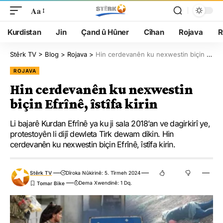
Aa
Kurdistan
Jin
Çand û Hûner
Cîhan
Rojava
R
Stêrk TV
>
Blog
>
Rojava
>
Hin cerdevanên ku nexwestin biçin Efrînê, îstîfa kirin
ROJAVA
Hin cerdevanên ku nexwestin
biçin Efrînê, îstîfa kirin
Li bajarê Kurdan Efrînê ya ku ji sala 2018’an ve dagirkirî ye,
protestoyên li dijî dewleta Tirk dewam dikin. Hin
cerdevanên ku nexwestin biçin Efrînê, îstîfa kirin.
Stêrk TV
Dîroka Nûkirinê: 5. Tîrmeh 2024
Dema Xwendinê: 1 Dq.