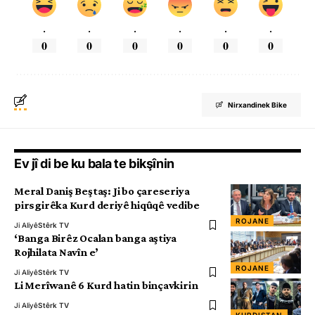
.
.
.
.
.
.
0
0
0
0
0
0
Nirxandinek Bike
Ev jî di be ku bala te bikşînin
Meral Daniş Beştaş: Ji bo çareseriya
pirsgirêka Kurd deriyê hiqûqê vedibe
ROJANE
Ji Aliyê
Stêrk TV
‘Banga Birêz Ocalan banga aştiya
Rojhilata Navîn e’
ROJANE
Ji Aliyê
Stêrk TV
Li Merîwanê 6 Kurd hatin binçavkirin
Ji Aliyê
Stêrk TV