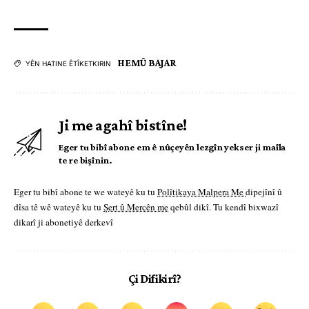
HEMÛ BAJAR
YÊN HATINE ÊTÎKETKIRIN
Ji me agahî bistîne!
Eger tu bibî abone em ê nûçeyên lezgîn yekser ji maîla
te re bişînin.
Eger tu bibî abone te we wateyê ku tu
Polîtikaya Malpera Me
dipejînî û
dîsa tê wê wateyê ku tu
Şert û Mercên me
qebûl dikî. Tu kendî bixwazî
dikarî ji abonetiyê derkevî
Çi Difikirî?