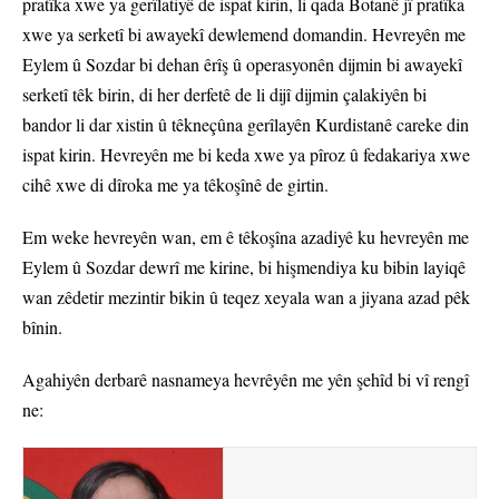
pratîka xwe ya gerîlatiyê de ispat kirin, li qada Botanê jî pratîka
xwe ya serketî bi awayekî dewlemend domandin. Hevreyên me
Eylem û Sozdar bi dehan êrîş û operasyonên dijmin bi awayekî
serketî têk birin, di her derfetê de li dijî dijmin çalakiyên bi
bandor li dar xistin û têkneçûna gerîlayên Kurdistanê careke din
ispat kirin. Hevreyên me bi keda xwe ya pîroz û fedakariya xwe
cihê xwe di dîroka me ya têkoşînê de girtin.
Em weke hevreyên wan, em ê têkoşîna azadiyê ku hevreyên me
Eylem û Sozdar dewrî me kirine, bi hişmendiya ku bibin layiqê
wan zêdetir mezintir bikin û teqez xeyala wan a jiyana azad pêk
bînin.
Agahiyên derbarê nasnameya hevrêyên me yên şehîd bi vî rengî
ne: