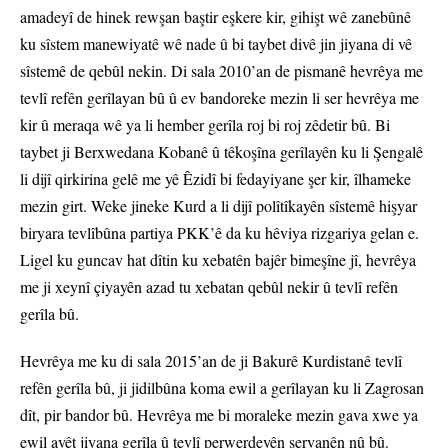
amadeyî de hinek rewşan baştir eşkere kir, gihişt wê zanebûnê
ku sîstem manewiyatê wê nade û bi taybet divê jin jiyana di vê
sîstemê de qebûl nekin. Di sala 2010’an de pismanê hevrêya me
tevlî refên gerîlayan bû û ev bandoreke mezin li ser hevrêya me
kir û meraqa wê ya li hember gerîla roj bi roj zêdetir bû. Bi
taybet ji Berxwedana Kobanê û têkoşîna gerîlayên ku li Şengalê
li dijî qirkirina gelê me yê Êzidî bi fedayiyane şer kir, îlhameke
mezin girt. Weke jineke Kurd a li dijî polîtîkayên sîstemê hişyar
biryara tevlîbûna partiya PKK’ê da ku hêviya rizgariya gelan e.
Ligel ku guncav hat dîtin ku xebatên bajêr bimeşîne jî, hevrêya
me ji xeynî çiyayên azad tu xebatan qebûl nekir û tevlî refên
gerîla bû.
Hevrêya me ku di sala 2015’an de ji Bakurê Kurdistanê tevlî
refên gerîla bû, ji jidilbûna koma ewil a gerîlayan ku li Zagrosan
dît, pir bandor bû. Hevrêya me bi moraleke mezin gava xwe ya
ewil avêt jiyana gerîla û tevlî perwerdeyên şervanên nû bû.