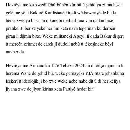
Hevrêya me ku xwedî lêhûrbûnên kûr bû û şahidiya zilma li ser
gelê me yê li Bakurê Kurdistanê kir, di wê baweriyê de bû ku
hêrsa xwe ya bi salan dikare bi derbasbûna van qadan bixe
pratîkê. Ji ber vê yekê her tim keta nava lêgerînan ku derbên
giran li dijmin bixe. Weke milîtanekî Apoyî, li qada Bakur di şert
û mercên zehmet de carek jî dudolî nebû û têkoşîneke bêyî
navber da.
Hevrêya me Armanc ku 12’ê Tebaxa 2024’an di êrîşa dijmin a li
herêma Wanê de şehîd bû, weke gerîlayekî YJA Starê jehatîbûna
leşkerî û îdeolojîk ji bo xwe weke nebe nabe dît û di her kêliya
jiyana xwe de jiyanîkirina xeta Partiyê hedef kir.”