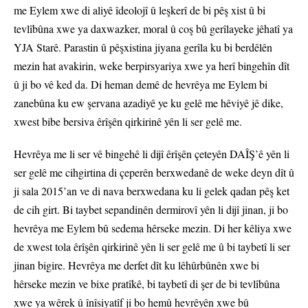
me Eylem xwe di aliyê îdeolojî û leşkerî de bi pêş xist û bi
tevlîbûna xwe ya daxwazker, moral û coş bû gerîlayeke jêhatî ya
YJA Starê. Parastin û pêşxistina jiyana gerîla ku bi berdêlên
mezin hat avakirin, weke berpirsyariya xwe ya herî bingehîn dît
û ji bo vê ked da. Di heman demê de hevrêya me Eylem bi
zanebûna ku ew şervana azadiyê ye ku gelê me hêviyê jê dike,
xwest bibe bersiva êrîşên qirkirinê yên li ser gelê me.
Hevrêya me li ser vê bingehê li dijî êrîşên çeteyên DAÎŞ’ê yên li
ser gelê me cihgirtina di çeperên berxwedanê de weke deyn dît û
ji sala 2015’an ve di nava berxwedana ku li gelek qadan pêş ket
de cih girt. Bi taybet sepandinên dermirovî yên li dijî jinan, ji bo
hevrêya me Eylem bû sedema hêrseke mezin. Di her kêliya xwe
de xwest tola êrîşên qirkirinê yên li ser gelê me û bi taybetî li ser
jinan bigire. Hevrêya me derfet dît ku lêhûrbûnên xwe bi
hêrseke mezin ve bixe pratîkê, bi taybetî di şer de bi tevlîbûna
xwe ya wêrek û înîsiyatîf ji bo hemû hevrêyên xwe bû