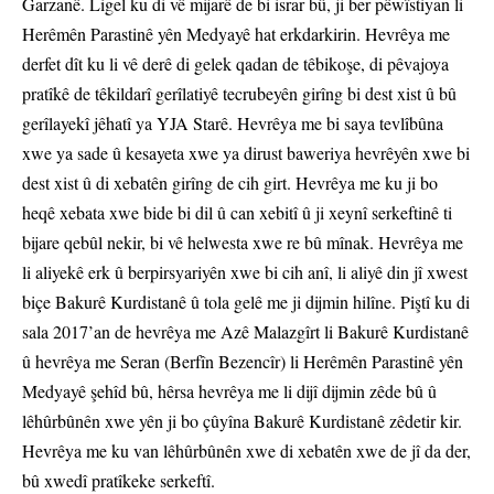
Garzanê. Ligel ku di vê mijarê de bi israr bû, ji ber pêwîstiyan li
Herêmên Parastinê yên Medyayê hat erkdarkirin. Hevrêya me
derfet dît ku li vê derê di gelek qadan de têbikoşe, di pêvajoya
pratîkê de têkildarî gerîlatiyê tecrubeyên girîng bi dest xist û bû
gerîlayekî jêhatî ya YJA Starê. Hevrêya me bi saya tevlîbûna
xwe ya sade û kesayeta xwe ya dirust baweriya hevrêyên xwe bi
dest xist û di xebatên girîng de cih girt. Hevrêya me ku ji bo
heqê xebata xwe bide bi dil û can xebitî û ji xeynî serkeftinê ti
bijare qebûl nekir, bi vê helwesta xwe re bû mînak. Hevrêya me
li aliyekê erk û berpirsyariyên xwe bi cih anî, li aliyê din jî xwest
biçe Bakurê Kurdistanê û tola gelê me ji dijmin hilîne. Piştî ku di
sala 2017’an de hevrêya me Azê Malazgîrt li Bakurê Kurdistanê
û hevrêya me Seran (Berfîn Bezencîr) li Herêmên Parastinê yên
Medyayê şehîd bû, hêrsa hevrêya me li dijî dijmin zêde bû û
lêhûrbûnên xwe yên ji bo çûyîna Bakurê Kurdistanê zêdetir kir.
Hevrêya me ku van lêhûrbûnên xwe di xebatên xwe de jî da der,
bû xwedî pratîkeke serkeftî.