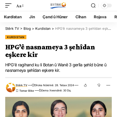
Aa
Kurdistan
Jin
Çand û Hûner
Cîhan
Rojava
R
Stêrk TV
>
Blog
>
Kurdistan
>
HPG’ê nasnameya 3 şehîdan eşkere kir
KURDISTAN
HPG’ê nasnameya 3 şehîdan
eşkere kir
HPG'ê ragihand ku li Botan û Wanê 3 gerîla şehîd bûne û
nasnameya şehîdan eşkere kir.
Stêrk TV
Dîroka Nûkirinê: 28. Tebax 2024
Dema Xwendinê: 30 Dq.