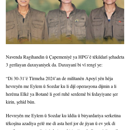
Navenda Ragihandin û Çapemeniyê ya HPG’ê têkildarî şehadeta
3 gerîlayan daxuyaniyek da. Daxuyanî bi vî rengî ye:
“Di 30-31’ê Tîrmeha 2024’an de milîtanên Apoyî yên hêja
hevreyên me Eylem û Sozdar ku li dijî operasyona dijmin a li
herêma Elkê ya Botanê li gorî ruhê serdemê bi fedayiyane şer
kirin, şehîd bûn.
Hevreyên me Eylem û Sozdar ku îddia û biryardariya serketina
têkoşîna azadiya gelê me di asta herî jor de jiyan û ev yek di