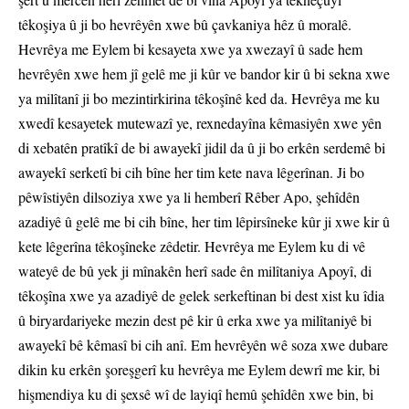
têkoşiya û ji bo hevrêyên xwe bû çavkaniya hêz û moralê.
Hevrêya me Eylem bi kesayeta xwe ya xwezayî û sade hem
hevrêyên xwe hem jî gelê me ji kûr ve bandor kir û bi sekna xwe
ya milîtanî ji bo mezintirkirina têkoşînê ked da. Hevrêya me ku
xwedî kesayetek mutewazî ye, rexnedayîna kêmasiyên xwe yên
di xebatên pratîkî de bi awayekî jidil da û ji bo erkên serdemê bi
awayekî serketî bi cih bîne her tim kete nava lêgerînan. Ji bo
pêwîstiyên dilsoziya xwe ya li hemberî Rêber Apo, şehîdên
azadiyê û gelê me bi cih bîne, her tim lêpirsîneke kûr ji xwe kir û
kete lêgerîna têkoşîneke zêdetir. Hevrêya me Eylem ku di vê
wateyê de bû yek ji mînakên herî sade ên milîtaniya Apoyî, di
têkoşîna xwe ya azadiyê de gelek serkeftinan bi dest xist ku îdia
û biryardariyeke mezin dest pê kir û erka xwe ya milîtaniyê bi
awayekî bê kêmasî bi cih anî. Em hevrêyên wê soza xwe dubare
dikin ku erkên şoreşgerî ku hevrêya me Eylem dewrî me kir, bi
hişmendiya ku di şexsê wî de layiqî hemû şehîdên xwe bin, bi