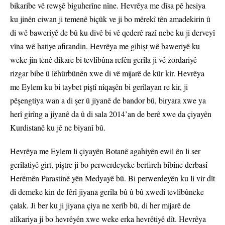
bikaribe vê rewşê biguherîne nîne. Hevrêya me dîsa pê hesiya
ku jinên ciwan ji temenê biçûk ve ji bo mêrekî tên amadekirin û
di wê baweriyê de bû ku divê bi vê qederê razî nebe ku ji derveyî
vîna wê hatiye afirandin. Hevrêya me gihişt wê baweriyê ku
weke jin tenê dikare bi tevlîbûna refên gerîla ji vê zordariyê
rizgar bibe û lêhûrbûnên xwe di vê mijarê de kûr kir. Hevrêya
me Eylem ku bi taybet piştî nîqaşên bi gerîlayan re kir, ji
pêşengtiya wan a di şer û jiyanê de bandor bû, biryara xwe ya
herî girîng a jiyanê da û di sala 2014’an de berê xwe da çiyayên
Kurdistanê ku jê ne biyanî bû.
Hevrêya me Eylem li çiyayên Botanê agahiyên ewil ên li ser
gerîlatiyê girt, piştre ji bo perwerdeyeke berfireh bibîne derbasî
Herêmên Parastinê yên Medyayê bû. Bi perwerdeyên ku li vir dît
di demeke kin de fêrî jiyana gerîla bû û bû xwedî tevlîbûneke
çalak. Ji ber ku ji jiyana çiya ne xerîb bû, di her mijarê de
alîkariya ji bo hevrêyên xwe weke erka hevrêtiyê dît. Hevrêya