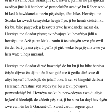
azadiya jinê û li hemberî vê perspektîfên azadiyê ku Rêber Apo
bi ked û hewldaneke mezin pêşxistiye, fêm bike. Hevrêya me
Sozdar ku xwedî kesayeteke hevgirtî ye, ji bo hemû xisûsên ku
fêr bû, bike parçeyek ji kesayeta xwe hewldaneke mezin da.
Hevrêya me Sozdar piştre; ev pêvajoya ku hevrêtiya jidil a
hevrêya me Azê parve kir ku zanîn û tecrubeyên xwe yên ewil
ên der barê jiyana çiya û gerîla jê girt, weke beşa jiyana xwe ya
herî wate û hêja nirxand.
Hevrêya me Sozdar di wê baweriyê de bû ku ji bo bibe bersiva
êrîşên dijwar ên dijmin ên li ser gelê me û gerîla divê xwe di
aliyê leşkerî û îdeolojîk de jehatî bike, li ser vê bingehê derbasî
Herêmên Parastinê yên Medyayê bû û tevlî pêvajoya
perwerdehiyê bû. Hevrêya me ku bi perwedeyan xwe di aliyê
leşkerî û îdeolojîk de zêdetir pêş xist, ji bo soza ku dayî hevrêyên
xwe ewil ên ku li Garzanê dît, xwest cardin vegere qada