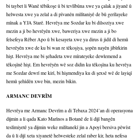
bi taybet li Wanê têbikoşe û bi tevlîbûna xwe ya çalak a jiyanê û
helwesta xwe ya zelal a di pîvanên milîtaniyê de bû gerîlayeke
mînak a YJA Starê. Hevrêya me Sozdar ku bi dilsoziya xwe
mezin a ji bo hevrêyên xwe, baweriya xwe mezin a ji bo
felsefeya Rêber Apo û bi kesayeta xwe ya dirus û jidil di hemû
hevrêyên xwe de ku bi wan re têkoşiya, şopên nayên jibîrkirin
hişt. Hevrêya me bi şehadeta xwe mîrateyeke dewlemend a
têkoşînê hişt. Em hevrêyên wê soz didin ku têkoşîna ku hevrêya
me Sozdar dewrî me kirî, bi hişmendiya ku di şexsê wê de layiqî
hemû şehîdên xwe bin, mezin bikin.
ARMANC DEVRÎM
Hevrêya me Armanc Devrîm a di Tebaxa 2024’an di operasyona
dijmin a li qada Kato Marînos a Botanê de li dijî bangên
teslîmiyetê ya dijmin weke milîtanekî jin a Apoyî bersiva pêwîst
da û li dijî xeta xiyanetê helwesteke zelal raber kir, heta nefesa