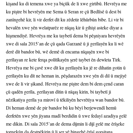
kişand ku di temena xwe ya biçûk de li xwe girtibû. Hevrêya me
ku piştre bi hevrêyên me Sema û Seran re çû Bedlîsê û dest bi
zanîngehê kir, li vir derfet dît ku zêdetir lêhûrbûn bibe. Li vir bi
hevalên xwe yên welatparêz re nîqaş kir û gihişt asteke diyar a
hişmendiyê. Hevrêya me ku taybetî dema bi pêşniyara hevrêyên
xwe di sala 2015’an de çû qada Garzanê û ji gerîlayên ku li wê
derê dît bandor bû, wê demê di encama nîqaşên xwe bi
gerîlayan re kete ferqa polîtîkayên şerê taybet ên dewleta Tirk.
Hevrêya me bi çavê xwe dît ku gerîlayên ku jê re dihatin gotin û
gerîlayên ku dît ne heman in, pêşdarazên xwe yên di dil û mejiyê
xwe de li vir şikand. Hevrêya me piştre dem bi dem çend caran
çû qadên gerîla, gerîlayan dîtin û nîqaş kirin, bi taybetî ji
nêzîkatiya gerîla ya mirovî û têkiliyên hevrêtiya wan bandor bû.
Di heman demê de pir bandor bû ku bêyî berjewendî hemû
derfetên xwe yên jiyana madî berdidin û xwe fedayî azadiya gelê
me dikin. Di sala 2015’an de dema dijmin li dijî gelê me êrîşeke
topyekûn da destpêkirin û li ser vê bingehê êrîşî gorsitana