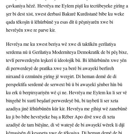
çavkaniya hêzê. Hevrêya me Eylem piştî ku tecrûbeyeke girîng a
şer bi dest xist, xwest derbasî Bakurê Kurdistanê bibe ku weke
qada têkoşîn û lêhûrbûnê ya esas dît û pêşniyarên xwe bi
hevrêyên xwe re parve kir.
Hevrêya me ku xwest beriya wê xwe di taktîkên gerîlatiya
serdema nû û Gerîlatiya Modernîteya Demokratîk de bi pêş bixe,
tevlî perwerdeyên leşkerî û îdeolojîk bû. Bi lêhûrbûnên xwe yên
di perwerdeyê de pratîka xwe ya berê bi awayekî berfireh
nirxand û ezmûnên girîng jê wergirt. Di heman demê de di
perspektîfa serdemê de serwext bû û bi awayekî şênber hîn bû
ku erk û berpirsyariyên wê çi ne. Hevrêya me Eylem ku li ser vê
bingehê bi xurtî beşdarî perwerdeyê bû, bi taybetî li ser xeta
azadiya jinê lêhûrbûnên kûr kir. Hevrêya me gihişt wê zanebûnê
ku ji bo bibe hevrêyeke baş a Rêber Apo divê xwe di xeta
azadiyê de tam biêşîne, di vê wateyê de bi awayekî wêrek li dijî
kêmasiyên di kesayeta xwe de têkoşiya. Di heman demê de bi