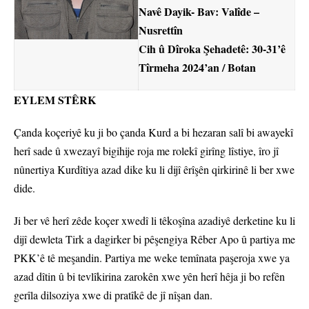
Navê Dayik- Bav: Valîde –
Nusrettîn
Cih û Dîroka Şehadetê: 30-31’ê
Tîrmeha 2024’an / Botan
EYLEM STÊRK
Çanda koçeriyê ku ji bo çanda Kurd a bi hezaran salî bi awayekî
herî sade û xwezayî bigihije roja me rolekî girîng lîstiye, îro jî
nûnertiya Kurdîtiya azad dike ku li dijî êrîşên qirkirinê li ber xwe
dide.
Ji ber vê herî zêde koçer xwedî li têkoşîna azadiyê derketine ku li
dijî dewleta Tirk a dagirker bi pêşengiya Rêber Apo û partiya me
PKK’ê tê meşandin. Partiya me weke temînata paşeroja xwe ya
azad dîtin û bi tevlîkirina zarokên xwe yên herî hêja ji bo refên
gerîla dilsoziya xwe di pratîkê de jî nîşan dan.