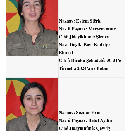
Nasnav: Eylem Stêrk
Nav û Paşnav: Meryem onur
Cihê Jidayikbûnê: Şirnex
Navê Dayik- Bav: Kadriye-
Ehmed
Cih û Dîroka Şehadetê: 30-31’ê
Tîrmeha 2024’an / Botan
Nasnav: Sozdar Evîn
Nav û Paşnav: Betul Aydin
Cihê Jidayikbûnê: Çewlîg