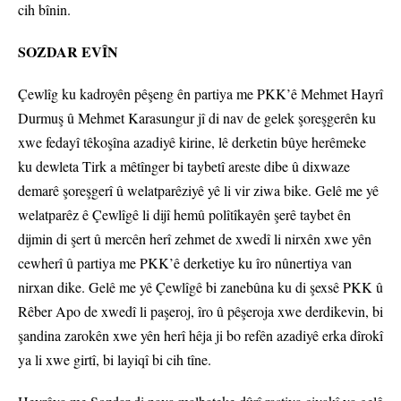
cih bînin.
SOZDAR EVÎN
Çewlîg ku kadroyên pêşeng ên partiya me PKK’ê Mehmet Hayrî
Durmuş û Mehmet Karasungur jî di nav de gelek şoreşgerên ku
xwe fedayî têkoşîna azadiyê kirine, lê derketin bûye herêmeke
ku dewleta Tirk a mêtînger bi taybetî areste dibe û dixwaze
demarê şoreşgerî û welatparêziyê yê li vir ziwa bike. Gelê me yê
welatparêz ê Çewlîgê li dijî hemû polîtîkayên şerê taybet ên
dijmin di şert û mercên herî zehmet de xwedî li nirxên xwe yên
cewherî û partiya me PKK’ê derketiye ku îro nûnertiya van
nirxan dike. Gelê me yê Çewlîgê bi zanebûna ku di şexsê PKK û
Rêber Apo de xwedî li paşeroj, îro û pêşeroja xwe derdikevin, bi
şandina zarokên xwe yên herî hêja ji bo refên azadiyê erka dîrokî
ya li xwe girtî, bi layiqî bi cih tîne.