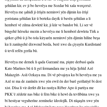
şehîdan kir, ev ji bo hevrêya me Sozdar bû xala werçerxê.
Hevrêya me şahidî ji êrîşên nemirovî yên dijmin ku êrîşî
goristana şehîdan kir û berteka dayik û bavên şehîdan a li
hemberî vê zilma dewletê kir, ji kûr ve bandor bû. Li ser vê
bingehê hêrseke mezin a hevrêya me li hemberî dewleta Tirk a
qirker çêbû û ji bo tola kiryarên nemirovî yên djimin hilîne beşa
ku li zanîngehê dixwend berda, berê xwe da çiyayên Kurdistanê
û tevlî refên gerîla bû.
Hevrêya me demek li qada Garzanê ma, piştre derbasî qada
Kato Marînos bû û li gel fermandara me ya hêja Şehîd Azê
Malazgîrt- Asli Ozkaya ma. Di vê pêvajoya ku bi hevrêya me ya
Azê re ma de zanînên xwe yên ewil ên der barê gerîlatiyê bi dest
xist. Dîsa li vir derfet dît ku rastiya Rêber Apo û partiya me
PKK’ê zêdetir nas bike û fêm bike û hewl da tevlîbûna xwe ya
bi hestiyar veguherîne zemîneke îdeolojîk. Di nîqaşên xwe yên
bi hevrêya me Azê Malazgîrt kete nava lêgerînan ku pirsgirêka