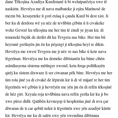
dane Têkoşîna Azadiya Kurdistanê û bi welatparêziya xwe tê
naskirin. Hevrêya me di nava malbateke ji eşîra Marînosê de
mezin bû, kesayeteke li gorî exlaq û çanda Kurd bi dest xist. Ji
ber ku di derdora wê ya nêz de tevlîbûn çêbûn û li civakeke
weke Geverê ku têkoşîna me her tim lê zindî ye jiyan kir, di
temenekî biçûk de derfet dît ku Tevgera nas bike. Her tim bû
heyranê gerîlayên jin ên ku pêşengî ji têkoşîna heyî re dikin.
Hevrêya me xwest Tevgera me ji nêz ve nas bike û kete nava
lêgerînan. Hevrêya me ku demeke dibîstanên ku bûne cihên
asîmîlasyona sîstema mêtînger xwend, keta ferqa polîtîkayên
qirêj ku sîstem dixwaze li ser ciwanan pêk bîne. Hevrêya me her
tim rola jinê ya di civakê de lêpirsîn kir û di vê mijarê re her tim
lêgerînên wê çêbûn û ji hevrêyên me yên jin ên di refên têkoşînê
de hêz girt. Xeyala roja tevlîbûna nava refên gerîla kir ku ji bo
xwe pîroz dîdît. Qalibên kevneşop û hespkirina jinê di nva çar
dîwaran de ti car qebûl nekir û lêgerînên xwe yên azadiyê kûrtir
kir. Hevrêya me ku di salên xwe yên xwendina dibîstana