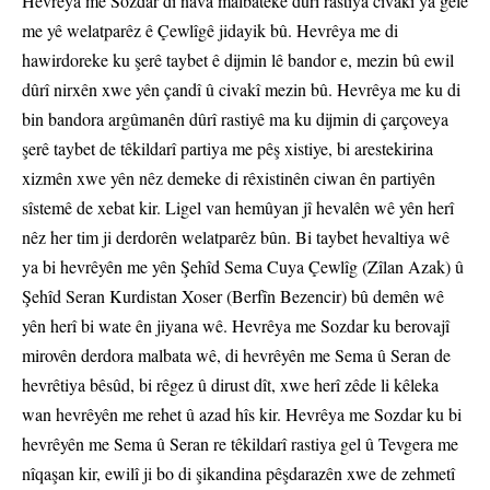
Hevrêya me Sozdar di nava malbateke dûrî rastiya civakî ya gelê
me yê welatparêz ê Çewlîgê jidayik bû. Hevrêya me di
hawirdoreke ku şerê taybet ê dijmin lê bandor e, mezin bû ewil
dûrî nirxên xwe yên çandî û civakî mezin bû. Hevrêya me ku di
bin bandora argûmanên dûrî rastiyê ma ku dijmin di çarçoveya
şerê taybet de têkildarî partiya me pêş xistiye, bi arestekirina
xizmên xwe yên nêz demeke di rêxistinên ciwan ên partiyên
sîstemê de xebat kir. Ligel van hemûyan jî hevalên wê yên herî
nêz her tim ji derdorên welatparêz bûn. Bi taybet hevaltiya wê
ya bi hevrêyên me yên Şehîd Sema Cuya Çewlîg (Zîlan Azak) û
Şehîd Seran Kurdistan Xoser (Berfîn Bezencir) bû demên wê
yên herî bi wate ên jiyana wê. Hevrêya me Sozdar ku berovajî
mirovên derdora malbata wê, di hevrêyên me Sema û Seran de
hevrêtiya bêsûd, bi rêgez û dirust dît, xwe herî zêde li kêleka
wan hevrêyên me rehet û azad hîs kir. Hevrêya me Sozdar ku bi
hevrêyên me Sema û Seran re têkildarî rastiya gel û Tevgera me
nîqaşan kir, ewilî ji bo di şikandina pêşdarazên xwe de zehmetî