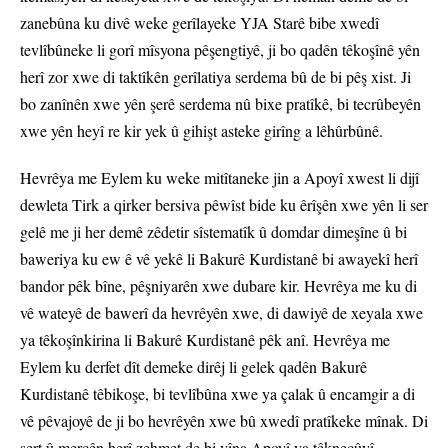
zanebûna ku divê weke gerîlayeke YJA Starê bibe xwedî
tevlîbûneke li gorî mîsyona pêşengtiyê, ji bo qadên têkoşînê yên
herî zor xwe di taktîkên gerîlatiya serdema bû de bi pêş xist. Ji
bo zanînên xwe yên şerê serdema nû bixe pratîkê, bi tecrûbeyên
xwe yên heyî re kir yek û gihişt asteke girîng a lêhûrbûnê.
Hevrêya me Eylem ku weke mitîtaneke jin a Apoyî xwest li dijî
dewleta Tirk a qirker bersiva pêwîst bide ku êrîşên xwe yên li ser
gelê me ji her demê zêdetir sîstematîk û domdar dimeşîne û bi
baweriya ku ew ê vê yekê li Bakurê Kurdistanê bi awayekî herî
bandor pêk bîne, pêşniyarên xwe dubare kir. Hevrêya me ku di
vê wateyê de bawerî da hevrêyên xwe, di dawiyê de xeyala xwe
ya têkoşînkirina li Bakurê Kurdistanê pêk anî. Hevrêya me
Eylem ku derfet dît demeke dirêj li gelek qadên Bakurê
Kurdistanê têbikoşe, bi tevlîbûna xwe ya çalak û encamgir a di
vê pêvajoyê de ji bo hevrêyên xwe bû xwedî pratîkeke mînak. Di
şert û mercên herî zehmet de bi vîna Apoyî ya têkneçûyî