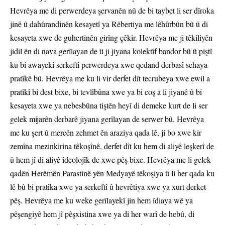
Hevrêya me di perwerdeya şervanên nû de bi taybet li ser dîroka
jinê û dahûrandinên kesayetî ya Rêbertiya me lêhûrbûn bû û di
kesayeta xwe de guhertinên girîng çêkir. Hevrêya me ji têkiliyên
jidil ên di nava gerîlayan de û ji jiyana kolektîf bandor bû û piştî
ku bi awayekî serkeftî perwerdeya xwe qedand derbasî sehaya
pratîkê bû. Hevrêya me ku li vir derfet dît tecrubeya xwe ewil a
pratîkî bi dest bixe, bi tevlîbûna xwe ya bi coş a li jiyanê û bi
kesayeta xwe ya nebesbûna tiştên heyî di demeke kurt de li ser
gelek mijarên derbarê jiyana gerîlayan de serwer bû. Hevrêya
me ku şert û mercên zehmet ên araziya qada lê, ji bo xwe kir
zemîna mezinkirina têkoşînê, derfet dît ku hem di aliyê leşkerî de
û hem jî di aliyê îdeolojîk de xwe pêş bixe. Hevrêya me li gelek
qadên Herêmên Parastinê yên Medyayê têkoşiya û li her qada ku
lê bû bi pratîka xwe ya serkeftî û hevrêtiya xwe ya xurt derket
pêş. Hevrêya me ku weke gerîlayekî jin hem îdiaya wê ya
pêşengiyê hem jî pêşxistina xwe ya di her warî de hebû, di