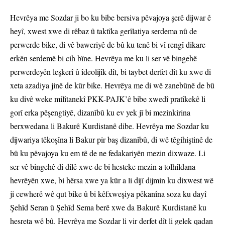
Hevrêya me Sozdar ji bo ku bibe bersiva pêvajoya şerê dijwar ê
heyî, xwest xwe di rêbaz û taktîka gerîlatiya serdema nû de
perwerde bike, di vê baweriyê de bû ku tenê bi vî rengî dikare
erkên serdemê bi cih bîne. Hevrêya me ku li ser vê bingehê
perwerdeyên leşkerî û îdeolijîk dît, bi taybet derfet dît ku xwe di
xeta azadiya jinê de kûr bike. Hevrêya me di wê zanebûnê de bû
ku divê weke milîtanekî PKK-PAJK’ê bibe xwedî pratîkekê li
gorî erka pêşengtiyê, dizanîbû ku ev yek jî bi mezinkirina
berxwedana li Bakurê Kurdistanê dibe. Hevrêya me Sozdar ku
dijwariya têkoşîna li Bakur pir baş dizanîbû, di wê têgihiştinê de
bû ku pêvajoya ku em tê de ne fedakariyên mezin dixwaze. Li
ser vê bingehê di dilê xwe de bi hesteke mezin a tolhildana
hevrêyên xwe, bi hêrsa xwe ya kûr a li dijî dijmin ku dixwest wê
ji cewherê wê qut bike û bi kêfxweşiya pêkanîna soza ku dayî
Şehîd Seran û Şehîd Sema berê xwe da Bakurê Kurdistanê ku
hesreta wê bû. Hevrêya me Sozdar li vir derfet dît li gelek qadan