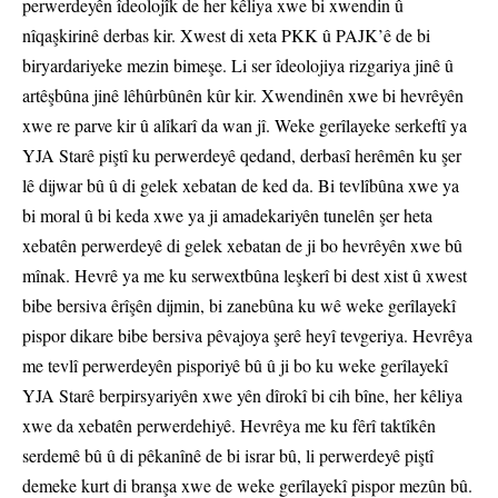
perwerdeyên îdeolojîk de her kêliya xwe bi xwendin û
nîqaşkirinê derbas kir. Xwest di xeta PKK û PAJK’ê de bi
biryardariyeke mezin bimeşe. Li ser îdeolojiya rizgariya jinê û
artêşbûna jinê lêhûrbûnên kûr kir. Xwendinên xwe bi hevrêyên
xwe re parve kir û alîkarî da wan jî. Weke gerîlayeke serkeftî ya
YJA Starê piştî ku perwerdeyê qedand, derbasî herêmên ku şer
lê dijwar bû û di gelek xebatan de ked da. Bi tevlîbûna xwe ya
bi moral û bi keda xwe ya ji amadekariyên tunelên şer heta
xebatên perwerdeyê di gelek xebatan de ji bo hevrêyên xwe bû
mînak. Hevrê ya me ku serwextbûna leşkerî bi dest xist û xwest
bibe bersiva êrîşên dijmin, bi zanebûna ku wê weke gerîlayekî
pispor dikare bibe bersiva pêvajoya şerê heyî tevgeriya. Hevrêya
me tevlî perwerdeyên pisporiyê bû û ji bo ku weke gerîlayekî
YJA Starê berpirsyariyên xwe yên dîrokî bi cih bîne, her kêliya
xwe da xebatên perwerdehiyê. Hevrêya me ku fêrî taktîkên
serdemê bû û di pêkanînê de bi israr bû, li perwerdeyê piştî
demeke kurt di branşa xwe de weke gerîlayekî pispor mezûn bû.