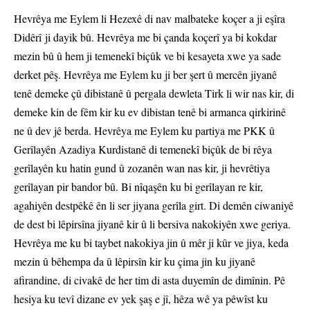
Hevrêya me Eylem li Hezexê di nav malbateke koçer a ji eşîra
Didêrî ji dayik bû. Hevrêya me bi çanda koçerî ya bi kokdar
mezin bû û hem ji temenekî biçûk ve bi kesayeta xwe ya sade
derket pêş. Hevrêya me Eylem ku ji ber şert û mercên jiyanê
tenê demeke çû dibistanê û pergala dewleta Tirk li wir nas kir, di
demeke kin de fêm kir ku ev dibistan tenê bi armanca qirkirinê
ne û dev jê berda. Hevrêya me Eylem ku partiya me PKK û
Gerîlayên Azadiya Kurdistanê di temenekî biçûk de bi rêya
gerîlayên ku hatin gund û zozanên wan nas kir, ji hevrêtiya
gerîlayan pir bandor bû. Bi nîqaşên ku bi gerîlayan re kir,
agahiyên destpêkê ên li ser jiyana gerîla girt. Di demên ciwaniyê
de dest bi lêpirsîna jiyanê kir û li bersiva nakokiyên xwe geriya.
Hevrêya me ku bi taybet nakokiya jin û mêr ji kûr ve jiya, keda
mezin û bêhempa da û lêpirsîn kir ku çima jin ku jiyanê
afirandine, di civakê de her tim di asta duyemîn de dimînin. Pê
hesiya ku tevî dizane ev yek şaş e jî, hêza wê ya pêwîst ku