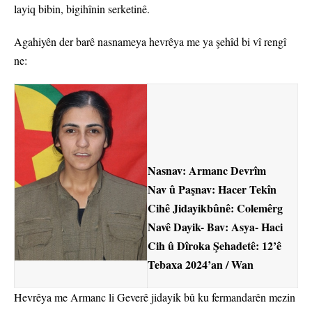
layiq bibin, bigihînin serketinê.
Agahiyên der barê nasnameya hevrêya me ya şehîd bi vî rengî
ne:
Nasnav: Armanc Devrîm
Nav û Paşnav: Hacer Tekîn
Cihê Jidayikbûnê: Colemêrg
Navê Dayik- Bav: Asya- Haci
Cih û Dîroka Şehadetê: 12’ê
Tebaxa 2024’an / Wan
Hevrêya me Armanc li Geverê jidayik bû ku fermandarên mezin