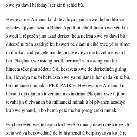
xwe ya dawî bi fedayî şer kir û şehîd bû.
Hevrêya me Armanc ku di tevahiya jiyana xwe de bû dilsozê
felsefeya jiyana azad a Rêber Apo û bi lêhûrbûnên xwe yên kûr
xwedi lı rêgezên jina azad derket, heta nefesa xwe ya dawî bû
dilsozê nirxên azadiyê ku bawerî pê dianî û cihê xwe yê bi rûmet
di dîroka azadiya gelê me de girt. Hevrêya me tu zehmetiyan li
ber têkoşîna xwe asteng nedît, berovajî van astengiyan kir
hinceta têkoşîna zêdetir û di kesayeta xwe de derketinên girîng
kir. Hevrêya me bi helwesta xwe ya milîtanî li her qada ku lê bû,
bû milîtanekî mînak a PKK-PAJK’ê. Hevrêya me Armanc ku
hêrsa li dijî dijmin kir zemîna mezinkirina têkoşîna xwe û ji bo
tevahî jin û ciwanan bû milîtanekî mînak û bi pîvanên azadiyê
ku xwe gihand, ji bo hemû gelê me bû şoreşgerekî mînak.
Em hevrêyên wê, têkoşîna ku hevrê Armanç dewrî me kiriye, di
xeta wê ya berxwedanê de bi hişmendî û berpirsyariya ku jê re