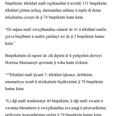
binpêkirin; têkildarî mafê ragihandinê û tecrîdê 131 binpêkirin;
têkildarî girtina neheq, darizandina adilane û tiştên di dema
înfazkirina cezayê de jî 74 binpêkirin hatin kirin.
*Di mijara mafê xwegihandina edaletê de 41 û têkildarî mafên
greva birçîbûnê û mafên girêdayî wê de jî 2 binpêkirin hatine
kirin.”
Binpêkirinên di raporê de cih digirin lê li girtîgehên derveyî
Herêma Marmarayê qewimîn jî wiha hatin rêzkirin:
“*Têkildarî mafê jiyanê 7; têkildarî îşkence, derbkirin,
muameleya xerab û nêzikatiyên biçûkxistinê jî 78 binpêkirin
hatine kirin.
*Li dijî mafê tenduristiyê 40 binpêkirin; li dijî mafê xwarin û
xwarina bitendurist û xwegihandina ava paqij û pêşwazîkirina
pêdiviyên lixwenihêrtina taybet jî 29 binpêkirin hatine kirin.