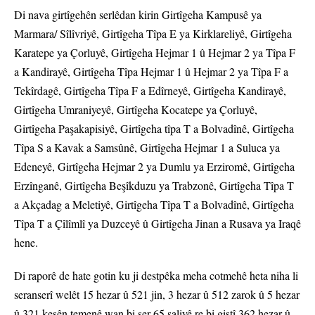
Di nava girtîgehên serlêdan kirin Girtîgeha Kampusê ya
Marmara/ Sîlîvriyê, Girtîgeha Tîpa E ya Kirklareliyê, Girtîgeha
Karatepe ya Çorluyê, Girtîgeha Hejmar 1 û Hejmar 2 ya Tîpa F
a Kandirayê, Girtîgeha Tîpa Hejmar 1 û Hejmar 2 ya Tîpa F a
Tekîrdagê, Girtîgeha Tîpa F a Edîrneyê, Girtîgeha Kandirayê,
Girtîgeha Umraniyeyê, Girtîgeha Kocatepe ya Çorluyê,
Girtîgeha Paşakapisiyê, Girtîgeha tîpa T a Bolvadînê, Girtîgeha
Tîpa S a Kavak a Samsûnê, Girtîgeha Hejmar 1 a Suluca ya
Edeneyê, Girtîgeha Hejmar 2 ya Dumlu ya Erziromê, Girtîgeha
Erzînganê, Girtîgeha Beşîkduzu ya Trabzonê, Girtîgeha Tîpa T
a Akçadag a Meletiyê, Girtîgeha Tîpa T a Bolvadînê, Girtîgeha
Tîpa T a Çîlîmlî ya Duzceyê û Girtîgeha Jinan a Rusava ya Iraqê
hene.
Di raporê de hate gotin ku ji destpêka meha cotmehê heta niha li
seranserî welêt 15 hezar û 521 jin, 3 hezar û 512 zarok û 5 hezar
û 321 kesên temenê wan bi ser 65 saliyê re bi giştî 362 hezar û