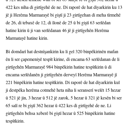
422 kes niha di girtîgehê de ne. Di raporê de hat diyarkirin ku 13
jê ji Herêma Marmarayê bi giştî ji 23 girtîgehan di meha tîrmehê
de 26, di tebaxê de 12, di îlonê de 25 û bi giştî 63 serlêdan
hatine kirin û ji van serlêdanan 46 jê ji girtîgehên Herêma
Marmatayê hatine kirin.
Bi domdarî hat destnîşankirin ku li gel 320 binpêkirinên mafan
ên li ser çapemeniyê tespît kirine, di encama 63 serlêdanan de li
girtîgehên Marmarayê 984 binpêkirin hatine tespîtkirin û di
encama serlêdanên ji girtîgehên derveyî Herêma Marmarayê jî
221 binpêkirin hatine tespîtkirin. Di raporê de hat diyarkirin kul
ji destpêka herêma cotmehê heta niha li seranserî welêt 15 hezar
û 521 jê jin, 3 hezar û 512 jê zarok, 5 hezar û 321 jê kesên bi ser
65 salî re bi giştî 362 hezar û 422 kes di girtîgehê de ne. Li
girtîgehên behsa xeberê bi giştî hezar û 525 binpêkirin hatine
tespîtkirin.