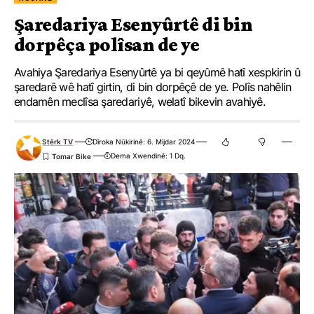
Şaredariya Esenyûrtê di bin
dorpêça polîsan de ye
Avahiya Şaredariya Esenyûrtê ya bi qeyûmê hatî xespkirin û
şaredarê wê hatî girtin, di bin dorpêçê de ye. Polîs nahêlin
endamên meclîsa şaredariyê, welatî bikevin avahiyê.
Stêrk TV
Dîroka Nûkirinê: 6. Mijdar 2024
Dema Xwendinê: 1 Dq.