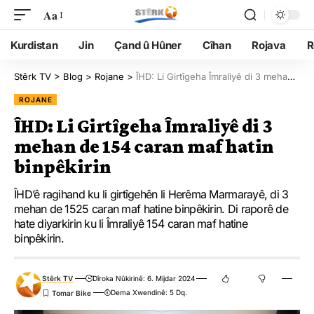
Aa
Kurdistan
Jin
Çand û Hûner
Cîhan
Rojava
R
Stêrk TV
>
Blog
>
Rojane
>
ÎHD: Li Girtîgeha Îmraliyê di 3 mehan de 154 caran maf hatin binpêkirin
ROJANE
ÎHD: Li Girtîgeha Îmraliyê di 3
mehan de 154 caran maf hatin
binpêkirin
ÎHD’ê ragihand ku li girtîgehên li Herêma Marmarayê, di 3
mehan de 1525 caran maf hatine binpêkirin. Di raporê de
hate diyarkirin ku li Îmraliyê 154 caran maf hatine
binpêkirin.
Stêrk TV
Dîroka Nûkirinê: 6. Mijdar 2024
Dema Xwendinê: 5 Dq.