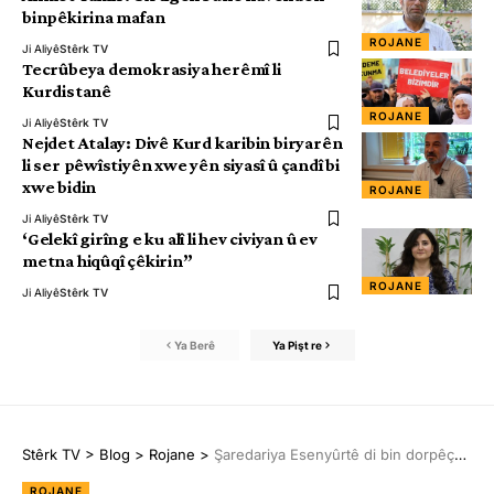
binpêkirina mafan
ROJANE
Ji Aliyê
Stêrk TV
Tecrûbeya demokrasiya herêmî li
Kurdistanê
ROJANE
Ji Aliyê
Stêrk TV
Nejdet Atalay: Divê Kurd karibin biryarên
li ser pêwîstiyên xwe yên siyasî û çandî bi
xwe bidin
ROJANE
Ji Aliyê
Stêrk TV
‘Gelekî girîng e ku alî li hev civiyan û ev
metna hiqûqî çêkirin”
ROJANE
Ji Aliyê
Stêrk TV
Ya Berê
Ya Pişt re
Stêrk TV
>
Blog
>
Rojane
>
Şaredariya Esenyûrtê di bin dorpêça polîsan de ye
ROJANE