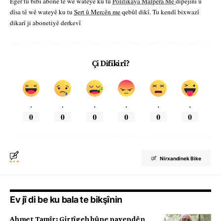
Eger tu bibî abone te we wateyê ku tu
Polîtikaya Malpera Me
dipejînî û
dîsa tê wê wateyê ku tu
Şert û Mercên me
qebûl dikî. Tu kendî bixwazî
dikarî ji abonetiyê derkevî
Çi Difikirî?
.
.
.
.
.
.
0
0
0
0
0
0
Nirxandinek Bike
Ev jî di be ku bala te bikşînin
Ahmet Tamîr: Girtîgeh bûne navendên