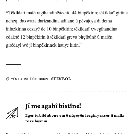
*Têkildarî mafê ragihandinê/tecrîd 44 binpêkirin; têkildarî girtina
neheq, daxwaza darizandina adilane û pêvajoya di dema
înfazkirina cezayê de 10 binpêkirin; têkildarî xwegihandina
edaletê 12 binpêkirin û têkildarî greva birçîbûnê û mafên
girêdayî wê jî binpêkirinek hatiye kirin.”
STENBOL
YÊN HATINE ÊTÎKETKIRIN
Ji me agahî bistîne!
Eger tu bibî abone em ê nûçeyên lezgîn yekser ji maîla
te re bişînin.