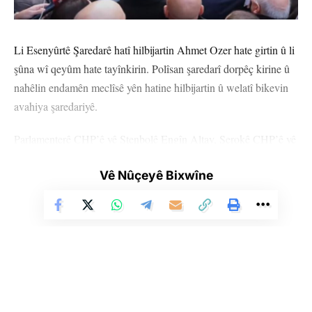
Li Esenyûrtê Şaredarê hatî hilbijartin Ahmet Ozer hate girtin û li
şûna wî qeyûm hate tayînkirin. Polîsan şaredarî dorpêç kirine û
nahêlin endamên meclîsê yên hatine hilbijartin û welatî bikevin
avahiya şaredariyê.
Parlamenterê CHP’ê yê Stenbolê Engîn Altay, Serokê CHP’ê yê
Stenbolê Ozgur Çelîk û endamên meclîsa şaredariyê jî di nav de
Vê Nûçeyê Bixwîne
gelek kesên ku hatin ber avahiya Şaredariya Esenyûrtê, rastî
barîkatên polîsan hatin. Altay got, ew parlamenter e û rayeyên
xwe yên ji zagona bingehîn, bi bîr xist.
Altay got, “Mafê min heye. Mafekî taybet ê parlamenteran heye.
Nayê girtin û dest lê nayê kirin.” Altay bi gotina “Dê dest bide
min” nerazîbûn nîşanî polîsan da.