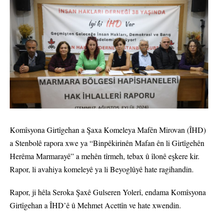
Komîsyona Girtîgehan a Şaxa Komeleya Mafên Mirovan (ÎHD)
a Stenbolê rapora xwe ya “Binpêkirinên Mafan ên li Girtîgehên
Herêma Marmarayê” a mehên tîrmeh, tebax û îlonê eşkere kir.
Rapor, li avahiya komeleyê ya li Beyoglûyê hate ragihandin.
Rapor, ji hêla Seroka Şaxê Gulseren Yolerî, endama Komîsyona
Girtîgehan a ÎHD’ê û Mehmet Acettîn ve hate xwendin.