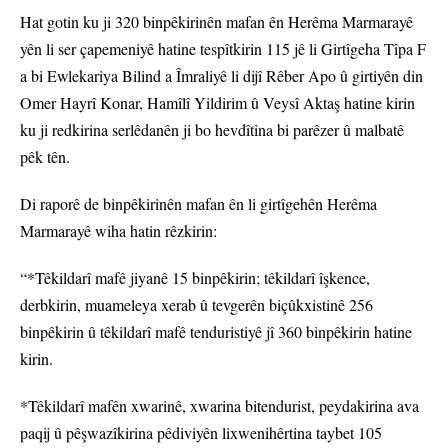
Hat gotin ku ji 320 binpêkirinên mafan ên Herêma Marmarayê
yên li ser çapemeniyê hatine tespîtkirin 115 jê li Girtîgeha Tîpa F
a bi Ewlekariya Bilind a Îmraliyê li dijî Rêber Apo û girtiyên din
Omer Hayrî Konar, Hamîlî Yildirim û Veysî Aktaş hatine kirin
ku ji redkirina serlêdanên ji bo hevdîtina bi parêzer û malbatê
pêk tên.
Di raporê de binpêkirinên mafan ên li girtîgehên Herêma
Marmarayê wiha hatin rêzkirin:
“*Têkildarî mafê jiyanê 15 binpêkirin; têkildarî îşkence,
derbkirin, muameleya xerab û tevgerên biçûkxistinê 256
binpêkirin û têkildarî mafê tenduristiyê jî 360 binpêkirin hatine
kirin.
*Têkildarî mafên xwarinê, xwarina bitendurist, peydakirina ava
paqij û pêşwazîkirina pêdiviyên lixwenihêrtina taybet 105