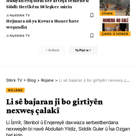
Hûsiyan êriş birin ser artêşa Yemenê û
Siûdî: Herî kêm 58 leşker mirin
CÎHAN
Ji Aliyê
Stêrk TV
Hejmara nû ya Kovara Huner hate
weşandin
ÇAND Û HÛNER
Ji Aliyê
Stêrk TV
Ya Berê
Ya Pişt re
Stêrk TV
>
Blog
>
Rojane
>
Li sê bajaran ji bo girtiyên nexweş çalakî
ROJANE
Li sê bajaran ji bo girtiyên
nexweş çalakî
Li Îzmîr, Stenbol û Enqereyê daxwaza serbestberdana
nexweşên bi navê Abdullah Yildiz, Siddik Guler û Îsa Ozgan
hat kirin.