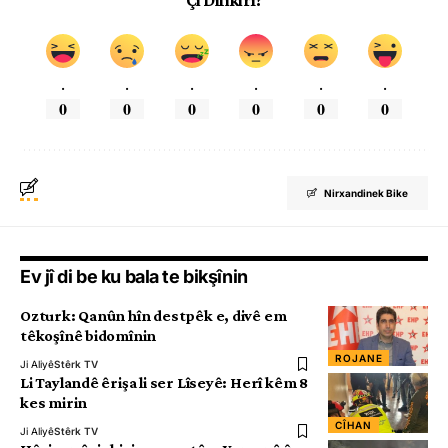
Çi Difikirî?
.
.
.
.
.
.
0
0
0
0
0
0
Nirxandinek Bike
Ev jî di be ku bala te bikşînin
Ozturk: Qanûn hîn destpêk e, divê em
têkoşînê bidomînin
ROJANE
Ji Aliyê
Stêrk TV
Li Taylandê êrişa li ser Lîseyê: Herî kêm 8
kes mirin
CÎHAN
Ji Aliyê
Stêrk TV