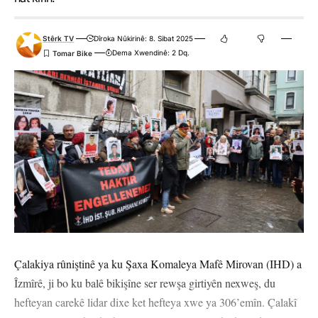
Stêrk TV
Dîroka Nûkirinê: 8. Sibat 2025
Dema Xwendinê: 2 Dq.
Çalakiya rûniştinê ya ku Şaxa Komaleya Mafê Mirovan (IHD) a
Îzmîrê, ji bo ku balê bikişîne ser rewşa girtiyên nexweş, du
hefteyan carekê lidar dixe ket hefteya xwe ya 306’emîn. Çalakî