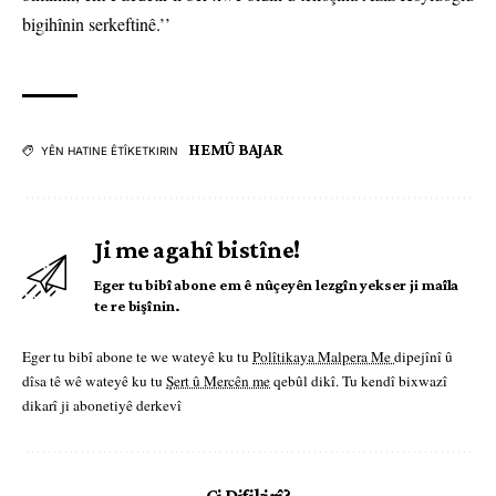
bigihînin serkeftinê.’’
HEMÛ BAJAR
YÊN HATINE ÊTÎKETKIRIN
Ji me agahî bistîne!
Eger tu bibî abone em ê nûçeyên lezgîn yekser ji maîla
te re bişînin.
Eger tu bibî abone te we wateyê ku tu
Polîtikaya Malpera Me
dipejînî û
dîsa tê wê wateyê ku tu
Şert û Mercên me
qebûl dikî. Tu kendî bixwazî
dikarî ji abonetiyê derkevî