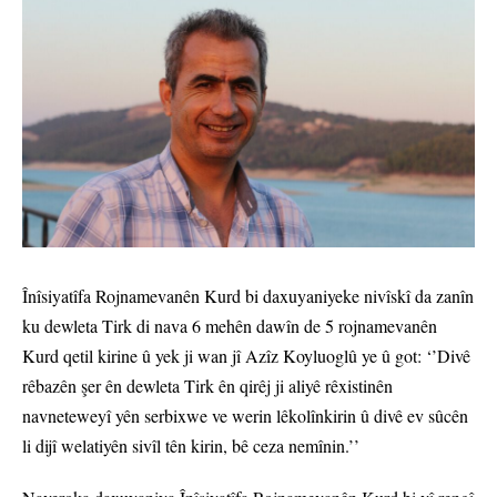
Înîsiyatîfa Rojnamevanên Kurd bi daxuyaniyeke nivîskî da zanîn
ku dewleta Tirk di nava 6 mehên dawîn de 5 rojnamevanên
Kurd qetil kirine û yek ji wan jî Azîz Koyluoglû ye û got: ‘’Divê
rêbazên şer ên dewleta Tirk ên qirêj ji aliyê rêxistinên
navneteweyî yên serbixwe ve werin lêkolînkirin û divê ev sûcên
li dijî welatiyên sivîl tên kirin, bê ceza nemînin.’’