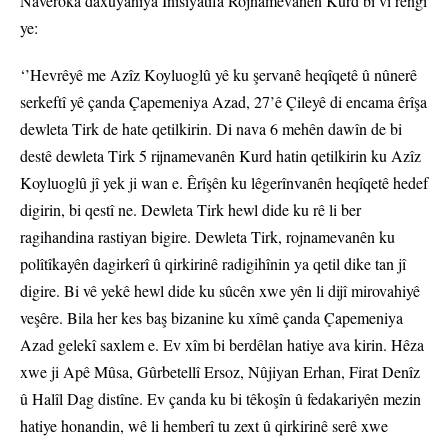
Naveroka daxuyaniya Înîsiyatîfa Rojnamevanên Kurd bi vî rengî
ye:
‘’Hevrêyê me Azîz Koyluoglû yê ku şervanê heqîqetê û nûnerê
serkeftî yê çanda Çapemeniya Azad, 27’ê Çileyê di encama êrîşa
dewleta Tirk de hate qetilkirin. Di nava 6 mehên dawîn de bi
destê dewleta Tirk 5 rijnamevanên Kurd hatin qetilkirin ku Azîz
Koyluoglû jî yek ji wan e. Êrîşên ku lêgerînvanên heqîqetê hedef
digirin, bi qestî ne. Dewleta Tirk hewl dide ku rê li ber
ragihandina rastiyan bigire. Dewleta Tirk, rojnamevanên ku
polîtîkayên dagirkerî û qirkirinê radigihînin ya qetil dike tan jî
digire. Bi vê yekê hewl dide ku sûcên xwe yên li dijî mirovahiyê
veşêre. Bila her kes baş bizanine ku xîmê çanda Çapemeniya
Azad gelekî saxlem e. Ev xîm bi berdêlan hatiye ava kirin. Hêza
xwe ji Apê Mûsa, Gûrbetellî Ersoz, Nûjiyan Erhan, Firat Denîz
û Halîl Dag distîne. Ev çanda ku bi têkoşîn û fedakariyên mezin
hatiye honandin, wê li hemberî tu zext û qirkirinê serê xwe