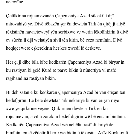
netewîne.
Qetilkirina rojnamevanên Çapemeniya Azad sûcekî li dijî
mirovahiyê ye. Divê rêbazên şer ên dewleta Tirk ên qirêj ji aliyê
rêxistinên navneteweyî yên serbixwe ve werin lêkolînkirin û divê
ev sûcên li dijî welatiyên sivîl tên kirin, bê ceza nemînin. Divê
heqîqet were eşkerekirin her kes xwedî lê derkeve.
Her çi jî dibe bila bibe kedkarên Çapemeniya Azad bi biryar in
ku rastiyan bi gelê Kurd re parve bikin û nûnertiya vî mafê
ragihandina rastiyan bikin.
Bi deh salan e ku kedkarên Çapemeniya Azad bi van êrîşan tên
hedefgirtin. Lê belê dewleta Tirk nekariye bi van êrîşan rûyê
xwe yê qirkirinê veşêre. Qirkirinên dewleta Tirk ên ku
rojnamevan, sivîl û zarokan hedef digirin wê bê encam bimînin.
Kedkarên Çapemeniya Azad wê nehêlin rastî di tariyê de
bimînin, em ê zêdetir li ber xwe bidin û têkoşîna Azîz Koyluoglû