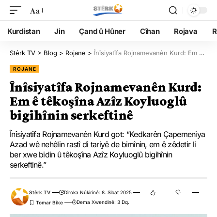
Aa
Kurdistan
Jin
Çand û Hûner
Cîhan
Rojava
R
Stêrk TV
>
Blog
>
Rojane
>
Înîsiyatîfa Rojnamevanên Kurd: Em ê têkoşîna Azîz Koyluoglû bigihînin serkeftinê
ROJANE
Înîsiyatîfa Rojnamevanên Kurd:
Em ê têkoşîna Azîz Koyluoglû
bigihînin serkeftinê
Înîsiyatîfa Rojnamevanên Kurd got: ‘’Kedkarên Çapemeniya
Azad wê nehêlin rastî di tariyê de bimînin, em ê zêdetir li
ber xwe bidin û têkoşîna Azîz Koyluoglû bigihînin
serkeftinê.’’
Stêrk TV
Dîroka Nûkirinê: 8. Sibat 2025
Dema Xwendinê: 3 Dq.