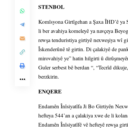
STENBOL
Komîsyona Girtîgehan a Şaxa ÎHD’ê ya St
li ber avahiya komeleyê ya navçeya Beyoglû
rewşa tenduristiya girtiyê nexweşiya wî g
Îskenderûnê tê girtin. Di çalakiyê de pan
mirovahiyê ye” hatin hilgirti û dirûşmeyê
Guler serbest bê berdan “, “Tecrîd dikuje
berzkirin.
ENQERE
Endamên Înîsiyatîfa Ji Bo Girtiyên Nexwe
hefteya 544’an a çalakiya xwe de li kola
Endamên Înîsiyatîfê vê hefteyê rewşa girt