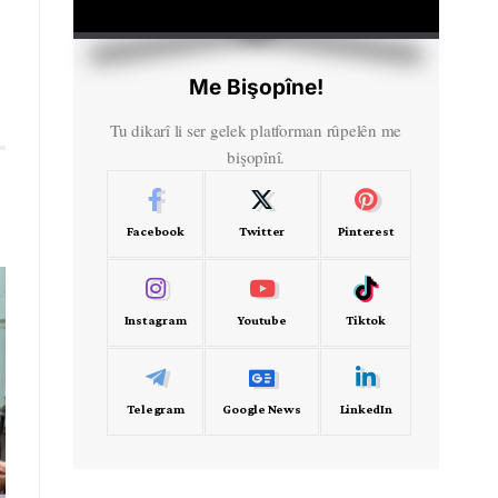
HD
00:00
Me Bişopîne!
Tu dikarî li ser gelek platforman rûpelên me
bişopînî.
Facebook
Twitter
Pinterest
Instagram
Youtube
Tiktok
Telegram
Google News
LinkedIn