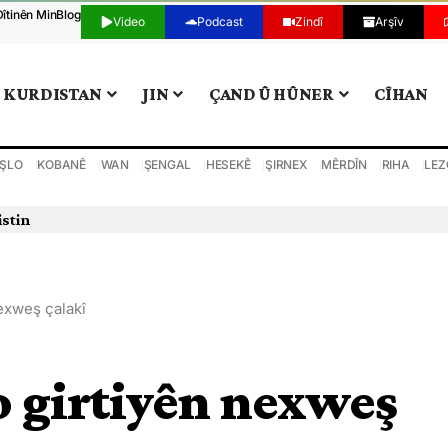
Dîtinên Min
Blog
Video
Podcast
Zindî
Arşîv
KURDISTAN
JIN
ÇAND Û HÛNER
CÎHAN
ŞLO
KOBANÊ
WAN
ŞENGAL
HESEKÊ
ŞIRNEX
MÊRDÎN
RIHA
LEZ
istin
nexweş çalakî
bo girtiyên nexweş