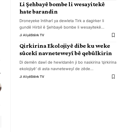
Li Şehbayê bombe li wesayitekê
hate barandin
Droneyeke întiharî ya dewleta Tirk a dagirker li
gundê Hirbil ê Şehbayê bombe li wesayitekê
…
Ji Aliyê
Stêrk TV
Qirkirina Ekolojiyê dibe ku weke
sûcekî navneteweyî bê qebûlkirin
Di demên dawî de hewldanên ji bo naskirina ‘qirkirina
ekolojiyê’ di asta navneteweyî de zêde
…
Ji Aliyê
Stêrk TV