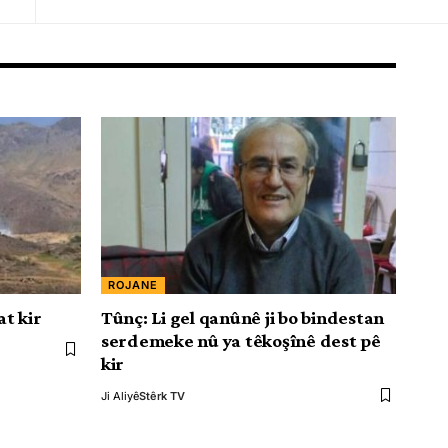
ROJANE
at kir
Tûnç: Li gel qanûnê ji bo bindestan
serdemeke nû ya têkoşînê dest pê
kir
Ji Aliyê
Stêrk TV