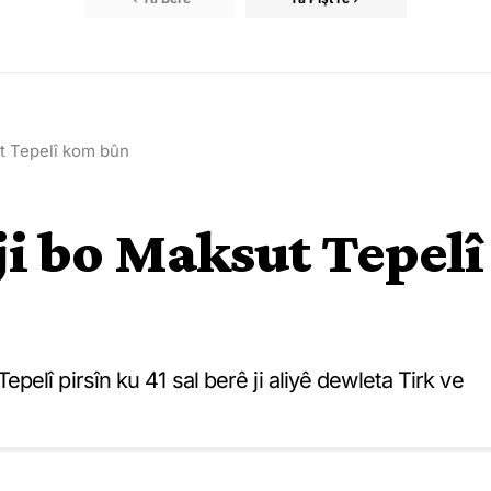
t Tepelî kom bûn
i bo Maksut Tepelî
elî pirsîn ku 41 sal berê ji aliyê dewleta Tirk ve