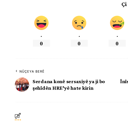
Çi
.
.
.
0
0
0
NÛÇEYA BERÊ
Serdana konê sersaxiyê ya ji bo
Înî
şehîdên HRE’yê hate kirin