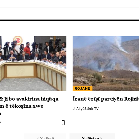
ROJANE
: Ji bo avakirina hiqûqa
Îranê êrîşî partiyên Rojhil
em ê têkoşîna xwe
Ji Aliyê
Stêrk TV
n
V
Ya Berê
Ya Pişt re