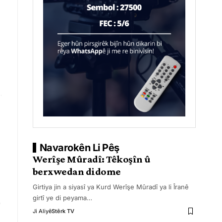
Navarokên Li Pêş
Werîşe Mûradî: Têkoşîn û
berxwedan didome
Girtiya jin a siyasî ya Kurd Werîşe Mûradî ya li Îranê
girtî ye di peyama
…
Ji Aliyê
Stêrk TV