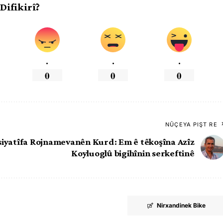
 Difikirî?
.
.
.
0
0
0
NÛÇEYA PIŞT RE
siyatîfa Rojnamevanên Kurd: Em ê têkoşîna Azîz
Koyluoglû bigihînin serkeftinê
Nirxandinek Bike