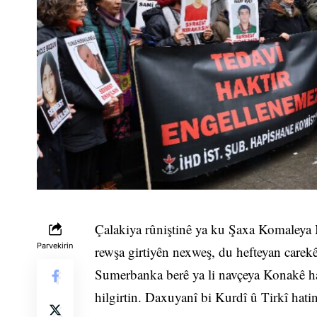
Çalakiya rûniştinê ya ku Şaxa Komaleya M
Parvekirin
rewşa girtiyên nexweş, du hefteyan carekê
Sumerbanka berê ya li navçeya Konakê hat 
hilgirtin. Daxuyanî bi Kurdî û Tirkî hati