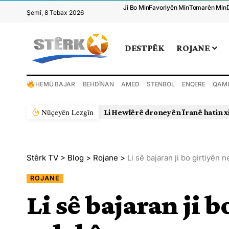
Ji Bo Min
Favoriyên Min
Tomarên Min
Şemî, 8 Tebax 2026
DESTPÊK
ROJANE
HEMÛ BAJAR
BEHDÎNAN
AMED
STENBOL
ENQERE
QAMI
Nûçeyên Lezgîn
Li Hewlêrê droneyên Îranê hatin x
Stêrk TV
>
Blog
>
Rojane
>
Li sê bajaran ji bo girtiyên 
ROJANE
Li sê bajaran ji 