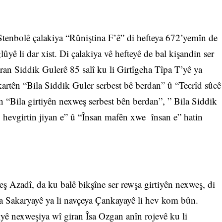
enbolê çalakiya “Rûniştina F’ê” di hefteya 672’yemîn de
yê li dar xist. Di çalakiya vê hefteyê de bal kişandin ser
iran Siddik Gulerê 85 salî ku li Girtîgeha Tîpa T’yê ya
kartên “Bila Siddik Guler serbest bê berdan” û “Tecrîd sûcê
n “Bila girtiyên nexweş serbest bên berdan”, ” Bila Siddik
, hevgirtin jiyan e” û “Însan mafên xwe însan e” hatin
ş Azadî, da ku balê bikşîne ser rewşa girtiyên nexweş, di
na Sakaryayê ya li navçeya Çankayayê li hev kom bûn.
iyê nexweşiya wî giran Îsa Ozgan anîn rojevê ku li