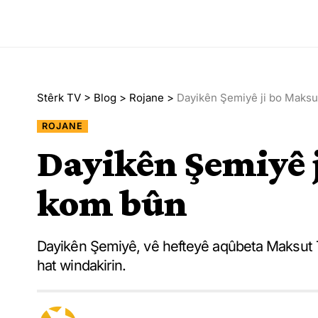
Stêrk TV
>
Blog
>
Rojane
>
Dayikên Şemiyê ji bo Maksu
ROJANE
Dayikên Şemiyê j
kom bûn
Dayikên Şemiyê, vê hefteyê aqûbeta Maksut Tep
hat windakirin.