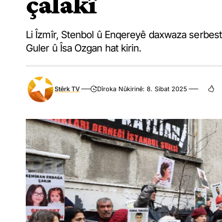
çalakî
Li Îzmîr, Stenbol û Enqereyê daxwaza serbest
Guler û Îsa Ozgan hat kirin.
Stêrk TV
Dîroka Nûkirinê: 8. Sibat 2025