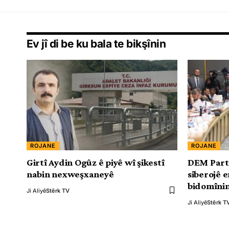
Ev jî di be ku bala te bikşînin
ROJANE
ROJANE
Girtî Aydin Ogûz ê piyê wî şikestî
DEM Partî
nabin nexweşxaneyê
siberojê 
bidomîni
Ji Aliyê
Stêrk TV
Ji Aliyê
Stêrk T