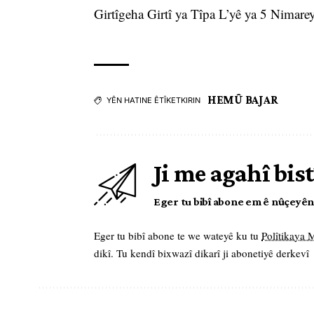
Girtîgeha Girtî ya Tîpa L’yê ya 5 Nimarey
HEMÛ BAJAR
YÊN HATINE ÊTÎKETKIRIN
Ji me agahî bist
Eger tu bibî abone em ê nûçeyên l
Eger tu bibî abone te we wateyê ku tu
Polîtikaya
dikî. Tu kendî bixwazî dikarî ji abonetiyê derkevî