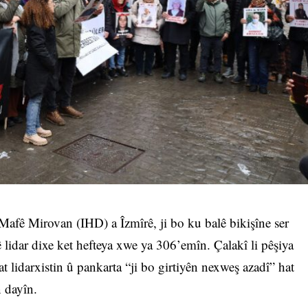
afê Mirovan (IHD) a Îzmîrê, ji bo ku balê bikişîne ser
 lidar dixe ket hefteya xwe ya 306’emîn. Çalakî li pêşiya
lidarxistin û pankarta “ji bo girtiyên nexweş azadî” hat
n dayîn.