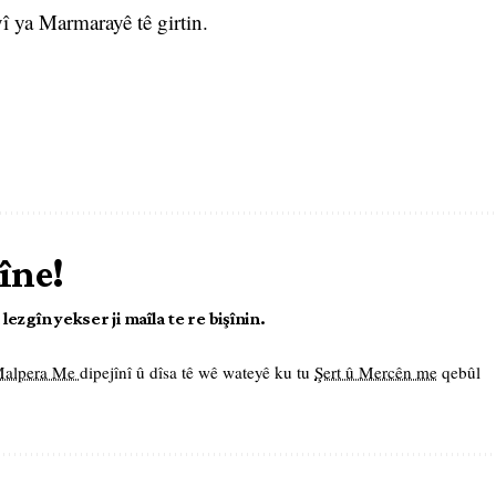
î ya Marmarayê tê girtin.
îne!
ezgîn yekser ji maîla te re bişînin.
 Malpera Me
dipejînî û dîsa tê wê wateyê ku tu
Şert û Mercên me
qebûl