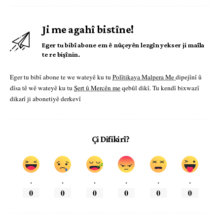
Ji me agahî bistîne!
Eger tu bibî abone em ê nûçeyên lezgîn yekser ji maîla
te re bişînin.
Eger tu bibî abone te we wateyê ku tu
Polîtikaya Malpera Me
dipejînî û
dîsa tê wê wateyê ku tu
Şert û Mercên me
qebûl dikî. Tu kendî bixwazî
dikarî ji abonetiyê derkevî
Çi Difikirî?
.
.
.
.
.
.
0
0
0
0
0
0