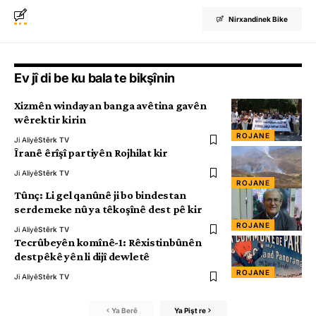
Nirxandinek Bike
Ev jî di be ku bala te bikşînin
Xizmên windayan banga avêtina gavên
wêrektir kirin
ROJANE
Ji Aliyê
Stêrk TV
Îranê êrîşî partiyên Rojhilat kir
Ji Aliyê
Stêrk TV
ROJANE
Tûnç: Li gel qanûnê ji bo bindestan
serdemeke nû ya têkoşînê dest pê kir
ROJANE
Ji Aliyê
Stêrk TV
Tecrûbeyên komînê-1: Rêxistinbûnên
destpêkê yên li dijî dewletê
ROJANE
Ji Aliyê
Stêrk TV
Ya Berê
Ya Pişt re