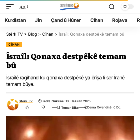
Aa
Kurdistan
Jin
Çand û Hûner
Cîhan
Rojava
R
Stêrk TV
>
Blog
>
Cîhan
>
Îsraîl: Qonaxa destpêkê temam bû
CÎHAN
Îsraîl: Qonaxa destpêkê temam
bû
Îsraîlê ragihand ku qonaxa destpêkê ya êrîşa li ser Îranê
temam bûye.
Stêrk TV
Dîroka Nûkirinê: 13. Hezîran 2025
Dema Xwendinê: 0 Dq.