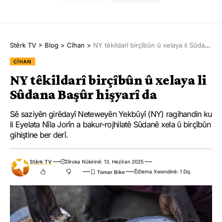
Stêrk TV
>
Blog
>
Cîhan
>
NY têkildarî birçîbûn û xelaya li Sûdana Başûr hişyarî da
CÎHAN
NY têkildarî birçîbûn û xelaya li
Sûdana Başûr hişyarî da
Sê saziyên girêdayî Neteweyên Yekbûyî (NY) ragihandin ku
li Eyelata Nîla Jorîn a bakur-rojhilatê Sûdanê xela û birçîbûn
gihiştine ber derî.
Stêrk TV
Dîroka Nûkirinê: 13. Hezîran 2025
Dema Xwendinê: 1 Dq.