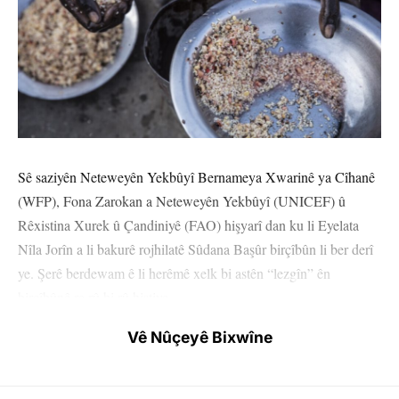
Sê saziyên Neteweyên Yekbûyî Bernameya Xwarinê ya Cîhanê
(WFP), Fona Zarokan a Neteweyên Yekbûyî (UNICEF) û
Rêxistina Xurek û Çandiniyê (FAO) hişyarî dan ku li Eyelata
Nîla Jorîn a li bakurê rojhilatê Sûdana Başûr birçîbûn li ber derî
ye. Şerê berdewam ê li herêmê xelk bi astên “lezgîn” ên
birçîbûnê re rû bi rû hiştiye.
Vê Nûçeyê Bixwîne
Di daxuyaniya hevpar de hate gotin ku li 11 ji 13 navçeyan
krîzên xwarinê yên giran hene. Nêzîkî 32,000 kes di astên
“kerasetê” yên birçîbûnê de ne. Li seranserê welêt, 6.5 mîlyon