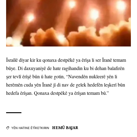
Îsraîlê diyar kir ku qonaxa destpêkê ya êrîşa li ser Îranê temam
bûye. Di daxuyaniyê de hate ragihandin ku bi dehan balafirên
şer tevlî êrîşê bûn û hate gotin, “Navendên nukleerê yên li
herêmên cuda yên Îranê jî di nav de gelek hedefên leşkerî bûn
hedefa êrîşan. Qonaxa destpêkê ya êrîşan temam bû.”
HEMÛ BAJAR
YÊN HATINE ÊTÎKETKIRIN