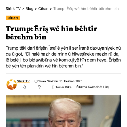
kes (%57ê nifûsê) bêewlehiya xwarinê ya giran dijîn.
Stêrk TV
>
Blog
>
Cîhan
>
Trump: Êrîş wê hîn bêhtir bêrehm bin
Ji ber şerê çekdarî xanî wêran bûne û debara jiyanê zehmet
CÎHAN
bûye. Bihayên xwarinê yên zêde û zehmetiyên di gihandina
Trump: Êrîş wê hîn bêhtir
alîkariyan de krîzê kûrtir dikin.
bêrehm bin
Nûnera WFP’ê ya Sûdana Başûr Mary-Ellen McGroarty
Trump têkildarî êrîşên Îsraîlê yên li ser Îranê daxuyaniyek nû
destnîşan kir ku krîza xwarinê bêyî aştiyê çareser nabe û got ku
da û got, "Di halê hazir de mirin û hilweşîneke mezin rû da,
lê belê ji bo bidawîbûna vê komkujiyê hîn dem heye. Êrîşên
pêşîniya tîmên mirovî ji bo gihîştina herêmê ew e ku alîkariyê
bê yên tên plankirin wê hîn bêrehm bin."
peyda bikin.
NY bang li civaka navneteweyî kir ku alîkariya mirovî zêde bike
Stêrk TV
Dîroka Nûkirinê: 13. Hezîran 2025
Dema Xwendinê: 1 Dq.
û gihîştina bêasteng a herêmên pevçûnê misoger bike.
HEMÛ BAJAR
YÊN HATINE ÊTÎKETKIRIN