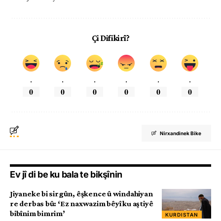
Çi Difikirî?
.
.
.
.
.
.
0
0
0
0
0
0
Nirxandinek Bike
Ev jî di be ku bala te bikşînin
Jiyaneke bi sirgûn, êşkence û windahiyan
re derbas bû: ‘Ez naxwazim bêyî ku aştiyê
bibînim bimrim’
KURDISTAN