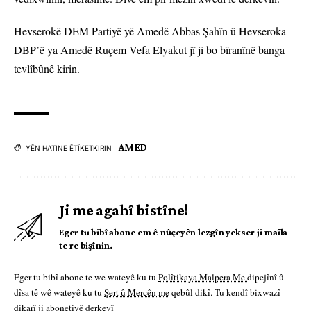
Hevserokê DEM Partiyê yê Amedê Abbas Şahîn û Hevseroka
DBP’ê ya Amedê Ruçem Vefa Elyakut jî ji bo bîranînê banga
tevlîbûnê kirin.
AMED
YÊN HATINE ÊTÎKETKIRIN
Ji me agahî bistîne!
Eger tu bibî abone em ê nûçeyên lezgîn yekser ji maîla
te re bişînin.
Eger tu bibî abone te we wateyê ku tu
Polîtikaya Malpera Me
dipejînî û
dîsa tê wê wateyê ku tu
Şert û Mercên me
qebûl dikî. Tu kendî bixwazî
dikarî ji abonetiyê derkevî