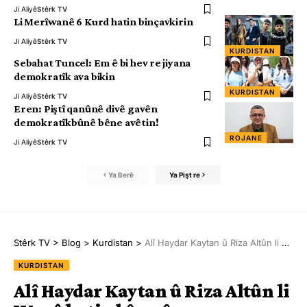
Ji Aliyê
Stêrk TV
Li Merîwanê 6 Kurd hatin binçavkirin
Ji Aliyê
Stêrk TV
KURDISTAN
Sebahat Tuncel: Em ê bi hev re jiyana
demokratîk ava bikin
KURDISTAN
Ji Aliyê
Stêrk TV
Eren: Piştî qanûnê divê gavên
demokratîkbûnê bêne avêtin!
ROJANE
Ji Aliyê
Stêrk TV
Ya Berê
Ya Pişt re
Stêrk TV
>
Blog
>
Kurdistan
>
Alî Haydar Kaytan û Riza Altûn li Wanê hatin bîranîn
KURDISTAN
Alî Haydar Kaytan û Riza Altûn li