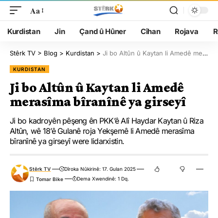
Aa
Kurdistan
Jin
Çand û Hûner
Cîhan
Rojava
R
Stêrk TV
>
Blog
>
Kurdistan
>
Ji bo Altûn û Kaytan li Amedê merasîma bîranînê ya girseyî
KURDISTAN
Ji bo Altûn û Kaytan li Amedê
merasîma bîranînê ya girseyî
Ji bo kadroyên pêşeng ên PKK’ê Alî Haydar Kaytan û Riza
Altûn, wê 18’ê Gulanê roja Yekşemê li Amedê merasîma
bîranînê ya girseyî were lidarxistin.
Stêrk TV
Dîroka Nûkirinê: 17. Gulan 2025
Dema Xwendinê: 1 Dq.