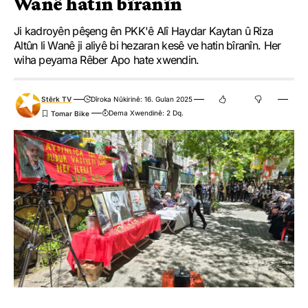
Wanê hatin bîranîn
Ji kadroyên pêşeng ên PKK'ê Alî Haydar Kaytan û Riza
Altûn li Wanê ji aliyê bi hezaran kesê ve hatin bîranîn. Her
wiha peyama Rêber Apo hate xwendin.
Stêrk TV
Dîroka Nûkirinê: 16. Gulan 2025
Dema Xwendinê: 2 Dq.