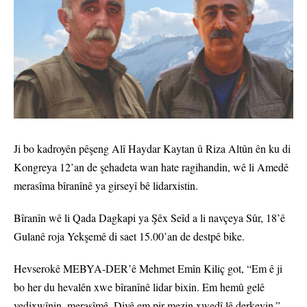
Ji bo kadroyên pêşeng Alî Haydar Kaytan û Riza Altûn ên ku di
Kongreya 12’an de şehadeta wan hate ragihandin, wê li Amedê
merasîma bîranînê ya girseyî bê lidarxistin.
Bîranîn wê li Qada Dagkapi ya Şêx Seîd a li navçeya Sûr, 18’ê
Gulanê roja Yekşemê di saet 15.00’an de destpê bike.
Hevserokê MEBYA-DER’ê Mehmet Emîn Kiliç got, “Em ê ji
bo her du hevalên xwe bîranînê lidar bixin. Em hemû gelê
vedixwînin, merasîmê. Divê em pir mezin xwedî lê derkevin.”