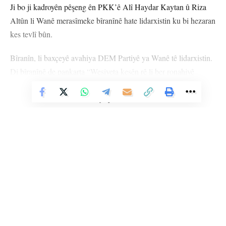
Ji bo ji kadroyên pêşeng ên PKK’ê Alî Haydar Kaytan û Riza
Altûn li Wanê merasîmeke bîranînê hate lidarxistin ku bi hezaran
kes tevlî bûn.
Bîranîn, li baxçeyê avahiya DEM Partiyê ya Wanê tê lidarxistin.
Di bîranînê de pankarta “Wesiyeta kesên rê li ber ronahiyê
vekirin ev e, pêşveçûn pêşveçûn” hate daliqandin û wêneyên
Vê Nûçeyê Bixwîne
Rêber Apo Abdullah Ocalan, Alî Haydar Kaytan û Riza Altûn
hatin hilayîstin.
Destpêkê endamê ‘Koma Aştî û Çareseriya Demokratîk’
Mehmet Şîrîn Tûnç li bîranînê axivî. Tûnç di axaftina xwe de
Kaytan û Altûn bi bîr anî û got, “Wan ji bo vê xaka pîroz canê
xwe dan. Ji bo ev gel û xak azad bibe canê xwe dan. Li vê xakê
gotina Kurd jî qedexe bû. Lê belê Birêz Abdullah Ocalan bi
Li Ser Şopa Heqîqetê
hevalên xwe re got, ‘Kurdistan mêtingeh e’. Bi vî rengî dest bi
Stêrk TV ji sala 2009an ve di warên siyasî, civakî, çandî û hunerî de
têkoşînê kirin.”
weşanê dike. Bi nêrîna azadiya jinê û avakirina civakeke demokratîk,