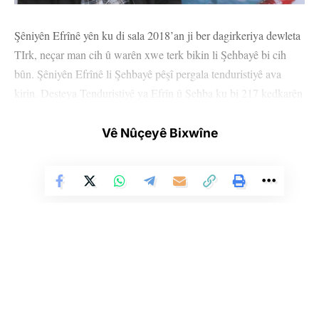
Şêniyên Efrînê yên ku di sala 2018’an ji ber dagirkeriya dewleta
TIrk, neçar man cih û warên xwe terk bikin li Şehbayê bi cih
bûn. Şêniyên Efrînê li Şehbayê pêşî pergala tenduristiyê ava
kirin. Desteya Tenduristiyê ya Efrîn û Şehba ku bi 217 kedkarên
tenduristiyê yên li Nexweşxaneya Avrîn û 78 kedkarên
tenduristiyê li Nexweşxaneya Til Rifet xizmetê didin, di komîn û
Vê Nûçeyê Bixwîne
meclîsan de xwe bi rêxistin kiriye. Zêdeyî 170 komîteyên
tenduristiyê û li meclîsan jî 24 komîteyên tenduristiyê hene. Ji bilî
nexweşxaneyên Avrîn û Til Rifet, sê navendên tenduristiyê li
taxên Babinis, Um Hoş û Taanê; Til Rifet, Babinis û navçeya
Ehrezê jî sê klînîkên diranan hene.
Li Ser Şopa Heqîqetê
Stêrk TV ji sala 2009an ve di warên siyasî, civakî, çandî û hunerî de
weşanê dike. Bi nêrîna azadiya jinê û avakirina civakeke demokratîk,