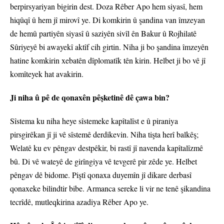
berpirsyariyan bigirin dest. Doza Rêber Apo hem siyasî, hem
hiqûqî û hem jî mirovî ye. Di komkirin û şandina van îmzeyan
de hemû partiyên siyasî û saziyên sivîl ên Bakur û Rojhilatê
Sûriyeyê bi awayekî aktîf cih girtin. Niha ji bo şandina îmzeyên
hatine komkirin xebatên dîplomatîk tên kirin. Helbet ji bo vê jî
komîteyek hat avakirin.
Ji niha û pê de qonaxên pêşketinê dê çawa bin?
Sîstema ku niha heye sîstemeke kapîtalîst e û piraniya
pirsgirêkan jî ji vê sîstemê derdikevin. Niha tişta herî balkêş;
Welatê ku ev pêngav destpêkir, bi rastî jî navenda kapîtalîzmê
bû. Di vê wateyê de girîngiya vê tevgerê pir zêde ye. Helbet
pêngav dê bidome. Piştî qonaxa duyemîn jî dikare derbasî
qonaxeke bilindtir bibe. Armanca sereke li vir ne tenê şikandina
tecrîdê, mutleqkirina azadiya Rêber Apo ye.