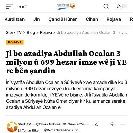
Aa
Kurdistan
Jin
Çand û Hûner
Cîhan
Rojava
R
Stêrk TV
>
Blog
>
Rojava
>
Ji bo azadiya Abdullah Ocalan 3 milyon û 699 hezar îmze wê ji YE re bên şandin
ROJAVA
Ji bo azadiya Abdullah Ocalan 3
milyon û 699 hezar îmze wê ji YE
re bên şandin
Înîsiyatîfa Abdullah Ocalan a Sûriyeyê xwe amade dike ku 3
mîlyon û 699 hezar îmzeyên ku di encama kampanya
îmzeyan de kom kir, ji YE’yê re bişîne. Ji Înîsiyatîfa Abdullah
Ocalan a Sûriyeyê Nûha Omer diyar kir ku armanca sereke
azadiya Abdullah Ocalan e.
Stêrk TV
Dîroka Nûkirinê: 20. Nîsan 2024
Dema Xwendinê: 7 Dq.