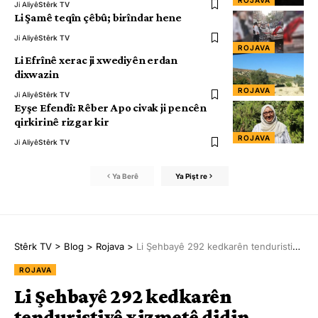
ROJAVA
Ji Aliyê
Stêrk TV
Li Şamê teqîn çêbû; birîndar hene
Ji Aliyê
Stêrk TV
ROJAVA
Li Efrînê xerac ji xwediyên erdan
dixwazin
ROJAVA
Ji Aliyê
Stêrk TV
Eyşe Efendî: Rêber Apo civak ji pencên
qirkirinê rizgar kir
ROJAVA
Ji Aliyê
Stêrk TV
Ya Berê
Ya Pişt re
Stêrk TV
>
Blog
>
Rojava
>
Li Şehbayê 292 kedkarên tenduristiyê xizmetê didin
ROJAVA
Li Şehbayê 292 kedkarên
tenduristiyê xizmetê didin