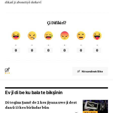
dikarî ji abonetiyê derkevî
Çi Difikirî?
.
.
.
.
.
.
0
0
0
0
0
0
Nirxandinek Bike
Ev jî di be ku bala te bikşînin
Di teqîna Şamê de 2 kes jiyana xwe ji dest
dan û 13 kes birîndar bûn