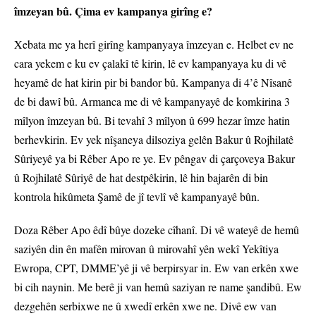
îmzeyan bû. Çima ev kampanya girîng e?
Xebata me ya herî girîng kampanyaya îmzeyan e. Helbet ev ne
cara yekem e ku ev çalakî tê kirin, lê ev kampanyaya ku di vê
heyamê de hat kirin pir bi bandor bû. Kampanya di 4’ê Nîsanê
de bi dawî bû. Armanca me di vê kampanyayê de komkirina 3
mîlyon îmzeyan bû. Bi tevahî 3 mîlyon û 699 hezar îmze hatin
berhevkirin. Ev yek nîşaneya dilsoziya gelên Bakur û Rojhilatê
Sûriyeyê ya bi Rêber Apo re ye. Ev pêngav di çarçoveya Bakur
û Rojhilatê Sûriyê de hat destpêkirin, lê hin bajarên di bin
kontrola hikûmeta Şamê de jî tevlî vê kampanyayê bûn.
Doza Rêber Apo êdî bûye dozeke cîhanî. Di vê wateyê de hemû
saziyên din ên mafên mirovan û mirovahî yên wekî Yekîtiya
Ewropa, CPT, DMME’yê ji vê berpirsyar in. Ew van erkên xwe
bi cih naynin. Me berê ji van hemû saziyan re name şandibû. Ew
dezgehên serbixwe ne û xwedî erkên xwe ne. Divê ew van