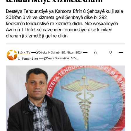
Desteya Tenduristiyê ya Kantona Efrîn û Şehbayê ku ji sala
2018’an û vir ve xizmeta gelê Şehbayê dike bi 292
kedkarên tenduristiyê re xizmetê didin. Nexweşxaneyên
Avrîn û Til Rifet sê navendên tenduristiyê û sê klînîkên
diranan jî xizmetê ji gel re dikin.
Stêrk TV
Dîroka Nûkirinê: 20. Nîsan 2024
Dema Xwendinê: 6 Dq.