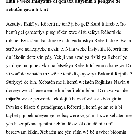
Hûn ê weke Înîsiyatîfê di qonaxa duyemîn a pêngavê de
xebatên çawa bikin?
Azadiya fîzîkî ya Rêbertî ne tenê ji bo gelê Kurd û Ereb e, îro
hemû gel çareseriya pirsgirêkên xwe di felsefeya Rêbertî de
dibîne. Ev sîstem bandoreke cidî tenduristiya Rêbertî dike. Ev bi
serê xwe neheqiyeke mezin e. Niha weke Însiyatîfa Rêbertî me
du lêkolîn derxistin pêş. Yek ji van azadiya fîzîkî ya Rêbertî ye,
ya duyemîn jî belavkirina felsefeya Rêbertî li hemû cîhanê ye. Di
vî warî de xebatên me wê ne tenê di çarçoveya Bakur û Rojhilatê
Sûriyeyê de bin. Xebatên me li hemû welatên Rojhilata Navîn û
derveyî welat hene û em ê hîn berfirehtir bibin. Di nava van de
mijarên weke perwerde, ekolojî û bawerî wê esas bên girtin.
Pêwîst e felsefe û paradîgmaya Rêbertî ji hemû gelan re û bi
taybet jî ji pêkhateyên gel re baş were vegotin. Jixwe xebatên me
yên li ser pîvana qanûnî hebûn, lê ev lêkolîn dê bi xurtî
berdewam bikin. Xebatên me yên rûtîn wê bê navber bidomin.