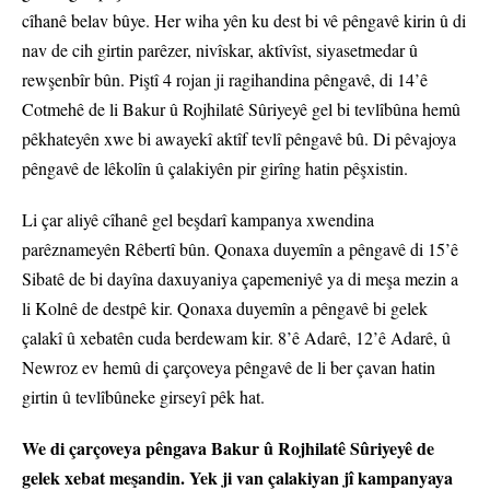
cîhanê belav bûye. Her wiha yên ku dest bi vê pêngavê kirin û di
nav de cih girtin parêzer, nivîskar, aktîvîst, siyasetmedar û
rewşenbîr bûn. Piştî 4 rojan ji ragihandina pêngavê, di 14’ê
Cotmehê de li Bakur û Rojhilatê Sûriyeyê gel bi tevlîbûna hemû
pêkhateyên xwe bi awayekî aktîf tevlî pêngavê bû. Di pêvajoya
pêngavê de lêkolîn û çalakiyên pir girîng hatin pêşxistin.
Li çar aliyê cîhanê gel beşdarî kampanya xwendina
parêznameyên Rêbertî bûn. Qonaxa duyemîn a pêngavê di 15’ê
Sibatê de bi dayîna daxuyaniya çapemeniyê ya di meşa mezin a
li Kolnê de destpê kir. Qonaxa duyemîn a pêngavê bi gelek
çalakî û xebatên cuda berdewam kir. 8’ê Adarê, 12’ê Adarê, û
Newroz ev hemû di çarçoveya pêngavê de li ber çavan hatin
girtin û tevlîbûneke girseyî pêk hat.
We di çarçoveya pêngava Bakur û Rojhilatê Sûriyeyê de
gelek xebat meşandin. Yek ji van çalakiyan jî kampanyaya