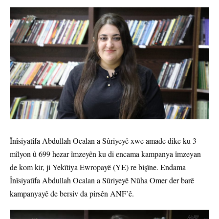
Înîsiyatîfa Abdullah Ocalan a Sûriyeyê xwe amade dike ku 3
mîlyon û 699 hezar îmzeyên ku di encama kampanya îmzeyan
de kom kir, ji Yekîtiya Ewropayê (YE) re bişîne. Endama
Înîsiyatîfa Abdullah Ocalan a Sûriyeyê Nûha Omer der barê
kampanyayê de bersiv da pirsên ANF’ê.