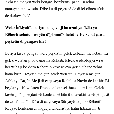
Xebatên me yên wekî kongre, konferans, panel, şandina
nameyan ranawestin. Dibe ku di pêşerojê de di lêkolînên cûda
de derkeve holê.
Weke Înîsiyatîfê beriya pêngava ji bo azadiya fîzîkî ya
Rêbertî xebatên we yên dîplomatîk hebûn? Ev xebat çawa
pêşketin di pêngavê kir?
Beriya ku ev pêngav were pêşxistin gelek xebatên me hebûn. Li
gelek welatan ji bo danasîna Rêbertî, felsefe û îdeolojiya wî û
her wiha ji bo doza Rêbertî bikeve rojeva gelên cîhanê xebat
hatin kirin. Heyetên me çûn gelek welatan. Heyetên me çûn
Afrîkaya Başûr. Me jî di çarçoveya Rojhilata Navîn de kar kir. Bi
beşdariya 10 welatên Ereb konferansek hate lidarxistin. Gelek
kesên girîng beşdarî vê konferansê bûn û di avakirina vê pêngavê
de zemîn danîn. Dîsa di çarçoveya Sûriyeyê de ji bo Rêbertî li
Reqayê konferansên hiqûq û tenduristiyê hatin lidarxistin. Ji