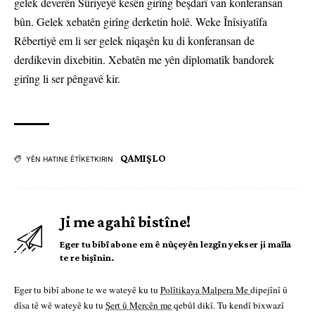
gelek deverên Sûriyeyê kesên girîng beşdarî van konferansan
bûn. Gelek xebatên girîng derketin holê. Weke Înîsiyatîfa
Rêbertiyê em li ser gelek nîqaşên ku di konferansan de
derdikevin dixebitin. Xebatên me yên dîplomatîk bandorek
girîng li ser pêngavê kir.
QAMIŞLO
YÊN HATINE ÊTÎKETKIRIN
Ji me agahî bistîne!
Eger tu bibî abone em ê nûçeyên lezgîn yekser ji maîla
te re bişînin.
Eger tu bibî abone te we wateyê ku tu
Polîtikaya Malpera Me
dipejînî û
dîsa tê wê wateyê ku tu
Şert û Mercên me
qebûl dikî. Tu kendî bixwazî