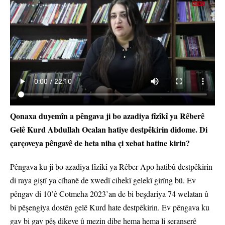
Qonaxa duyemîn a pêngava ji bo azadiya fîzîkî ya Rêberê
Gelê Kurd Abdullah Ocalan hatiye destpêkirin didome. Di
çarçoveya pêngavê de heta niha çi xebat hatine kirin?
Pêngava ku ji bo azadiya fîzîkî ya Rêber Apo hatibû destpêkirin
di raya giştî ya cîhanê de xwedî cihekî gelekî girîng bû. Ev
pêngav di 10’ê Cotmeha 2023’an de bi beşdariya 74 welatan û
bi pêşengiya dostên gelê Kurd hate destpêkirin. Ev pêngava ku
gav bi gav pêş dikeve û mezin dibe hema hema li seranserê