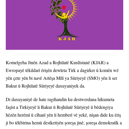
Komelgeha Jinên Azad a Rojhilatê Kurdistanê (KJAR) a
Ewropayê têkildarî êrişên dewleta Tirk a dagirker û komên wê
yên çete yên bi navê Artêşa Mîlî ya Sûriyeyê (SMO) yên li ser
Bakur û Rojhilatê Sûriyeyê daxuyaniyek da.
Di daxuyaniyê de hate ragihandin ku destwerdana hikumeta
faşîst a Tirkiyeyê li Bakur û Rojhilatê Sûriyeyê û bêdengiya
hêzên herêmî û cîhanî yên li hemberî vê yekê, nîşan dide ku êriş
ji bo têkbirina hemû destketiyên şoreşa jinê, şoreşa demokratîk a