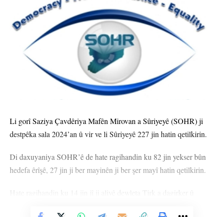
Li gorî Saziya Çavdêriya Mafên Mirovan a Sûriyeyê (SOHR) ji
destpêka sala 2024’an û vir ve li Sûriyeyê 227 jin hatin qetilkirin.
Di daxuyaniya SOHR’ê de hate ragihandin ku 82 jin yekser bûn
hedefa êrîşê, 27 jin ji ber mayinên ji ber şer mayî hatin qetilkirin.
Hate ragihandin ku 14 jin jî ji aliyê dewleta Tirk a dagirker û
çeteyên wê ve, 3 jin ji aliyê çeteyên DAÎŞ’ê ve hatin qetilkirin.