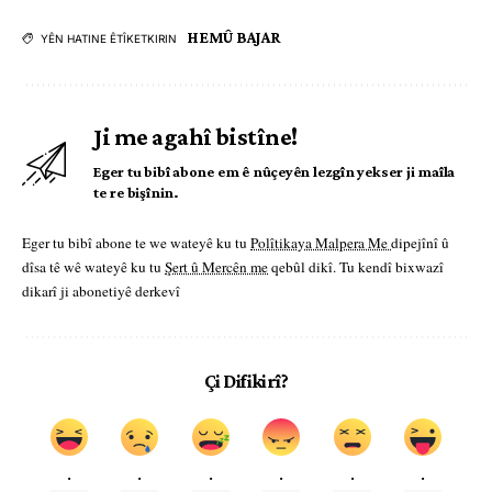
HEMÛ BAJAR
YÊN HATINE ÊTÎKETKIRIN
Ji me agahî bistîne!
Eger tu bibî abone em ê nûçeyên lezgîn yekser ji maîla
te re bişînin.
Eger tu bibî abone te we wateyê ku tu
Polîtikaya Malpera Me
dipejînî û
dîsa tê wê wateyê ku tu
Şert û Mercên me
qebûl dikî. Tu kendî bixwazî
dikarî ji abonetiyê derkevî
Çi Difikirî?
.
.
.
.
.
.