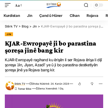
Aa
Kurdistan
Jin
Çand û Hûner
Cîhan
Rojava
R
Stêrk TV
>
Blog
>
Jin
>
KJAR-Ewropayê ji bo parastina şoreşa jinê bang kir
JIN
KJAR-Ewropayê ji bo parastina
şoreşa jinê bang kir
KJAR-Ewropayê ragihand ku êrişên li ser Rojava êrişa li dijî
şoreşa 'Jin, Jiyan, Azadî' ye û ji bo parastina destketiyên
şoreşa jinê ya Rojava bang kir.
Stêrk TV
Dîroka Nûkirinê: 24. Kanûn 2024
Dema Xwendinê: 1 Dq.