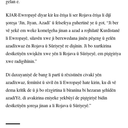
gelan e.
KJAR-Ewropayê diyar kir ku êrişa li ser Rojava êrişa li dijî
şoreşa ‘Jin, Jiyan, Azadî’ û felsefeya guhertinê ye û got, “Ji ber
vê yekê em weke komelgeha jinan a azad a rojhilatê Kurdistanê
li Ewropayê, silavên xwe ji berxwedana jinên pêşeng û gelên
azadîxwaz ên Rojava û Sûriyeyê re dişînin. Ji bo xurtkirina
destketiyên xwişkên xwe yên li Rojava û Sûriyeyê, em piştgiriya
xwe radigihînin.”
Di daxuyaniyê de bang li partî û rêxistinên civakî yên
azadîxwaz, femînîst û sivîl ên li Ewropayê hate kirin, ku di vê
dema krîtîk de û ji bo rêzgirtina li bîranîna bi hezaran şehîdên
azadiYê, di avakirina eniyeke yekbûyî de piştgiriyê bidin
destketiyên şoreşa jinan a li Rojava û Sûriyeyê.”