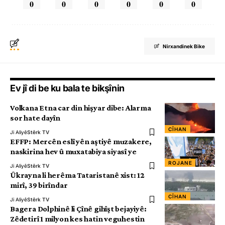
0
0
0
0
0
0
Nirxandinek Bike
Ev jî di be ku bala te bikşînin
Volkana Etna car din hişyar dibe: Alarma
sor hate dayîn
CÎHAN
Ji Aliyê
Stêrk TV
EFFP: Mercên eslî yên aştiyê muzakere,
naskirina hev û muxatabiya siyasî ye
ROJANE
Ji Aliyê
Stêrk TV
Ûkrayna li herêma Tataristanê xist: 12
mirî, 39 birîndar
CÎHAN
Ji Aliyê
Stêrk TV
Bagera Dolphinê li Çînê gihîşt bejayiyê:
Zêdetirî 1 milyon kes hatin veguhestin