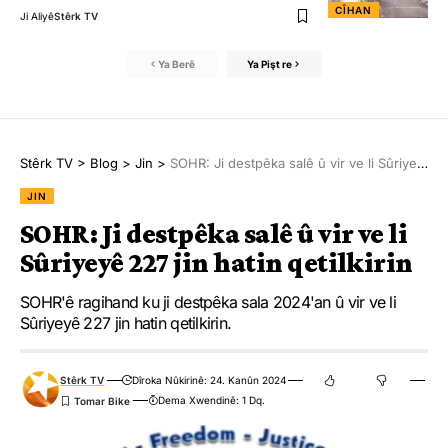
CÎHAN
Ji Aliyê
Stêrk TV
Ya Berê
Ya Pişt re
Stêrk TV
>
Blog
>
Jin
>
SOHR: Ji destpêka salê û vir ve li Sûriyeyê 227 jin hatin qetilkirin
JIN
SOHR: Ji destpêka salê û vir ve li
Sûriyeyê 227 jin hatin qetilkirin
SOHR'ê ragihand ku ji destpêka sala 2024'an û vir ve li
Sûriyeyê 227 jin hatin qetilkirin.
Stêrk TV
Dîroka Nûkirinê: 24. Kanûn 2024
Dema Xwendinê: 1 Dq.