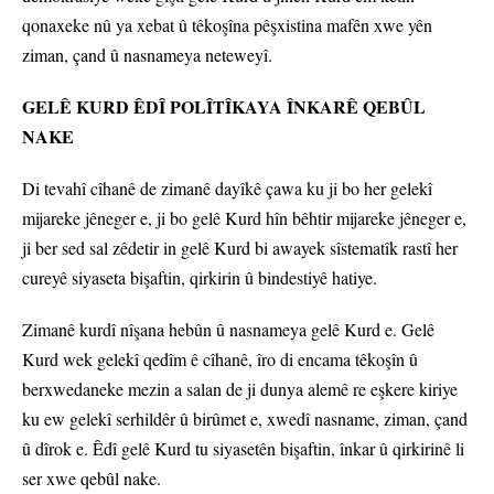
qonaxeke nû ya xebat û têkoşîna pêşxistina mafên xwe yên
ziman, çand û nasnameya neteweyî.
GELÊ KURD ÊDÎ POLÎTÎKAYA ÎNKARÊ QEBÛL
NAKE
Di tevahî cîhanê de zimanê dayîkê çawa ku ji bo her gelekî
mijareke jêneger e, ji bo gelê Kurd hîn bêhtir mijareke jêneger e,
ji ber sed sal zêdetir in gelê Kurd bi awayek sîstematîk rastî her
cureyê siyaseta bişaftin, qirkirin û bindestiyê hatiye.
Zimanê kurdî nîşana hebûn û nasnameya gelê Kurd e. Gelê
Kurd wek gelekî qedîm ê cîhanê, îro di encama têkoşîn û
berxwedaneke mezin a salan de ji dunya alemê re eşkere kiriye
ku ew gelekî serhildêr û birûmet e, xwedî nasname, ziman, çand
û dîrok e. Êdî gelê Kurd tu siyasetên bişaftin, înkar û qirkirinê li
ser xwe qebûl nake.