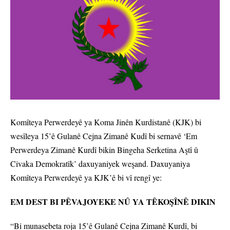
Komîteya Perwerdeyê ya Koma Jinên Kurdistanê (KJK) bi
wesîleya 15’ê Gulanê Cejna Zimanê Kudî bi sernavê ‘Em
Perwerdeya Zimanê Kurdî bikin Bingeha Serketina Aştî û
Civaka Demokratîk’ daxuyaniyek weşand. Daxuyaniya
Komîteya Perwerdeyê ya KJK’ê bi vî rengî ye:
EM DEST BI PÊVAJOYEKE NÛ YA TÊKOŞÎNÊ DIKIN
“Bi munasebeta roja 15’ê Gulanê Cejna Zimanê Kurdî, bi