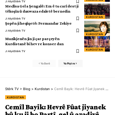
Ji Aliyê
Stêrk TV
Meclîsa Gel a Şengalê: Em ê tu carî dest ji
têkoşîn û daxwaza edaletê bernedin
KURDISTAN
Ji Aliyê
Stêrk TV
Şopên ji heqîqetê: Fermandar Zekiye
Ji Aliyê
Stêrk TV
KURDISTAN
Muzikjenên jin ji çar parçeyên
Kurdistanê bi hev re konser dan
KURDISTAN
Ji Aliyê
Stêrk TV
Ya Berê
Ya Pişt re
Stêrk TV
>
Blog
>
Kurdistan
>
Cemîl Bayik: Hevrê Fûat jiyanek bû ku ji bo Partî, gel û azadiyê hatibû fedakirin
KURDISTAN
Cemîl Bayik: Hevrê Fûat jiyanek
bû ku ji bo Partî, gel û azadiyê