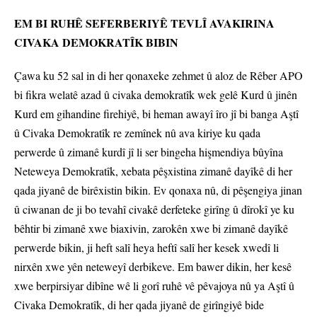
EM BI RUHÊ SEFERBERIYÊ TEVLÎ AVAKIRINA
CIVAKA DEMOKRATÎK BIBIN
Çawa ku 52 sal in di her qonaxeke zehmet û aloz de Rêber APO
bi fikra welatê azad û civaka demokratîk wek gelê Kurd û jinên
Kurd em gihandine firehiyê, bi heman awayî îro jî bi banga Aştî
û Civaka Demokratîk re zemînek nû ava kiriye ku qada
perwerde û zimanê kurdî jî li ser bingeha hişmendiya bûyîna
Neteweya Demokratîk, xebata pêşxistina zimanê dayîkê di her
qada jiyanê de birêxistin bikin. Ev qonaxa nû, di pêşengiya jinan
û ciwanan de ji bo tevahî civakê derfeteke girîng û dîrokî ye ku
bêhtir bi zimanê xwe biaxivin, zarokên xwe bi zimanê dayîkê
perwerde bikin, ji heft salî heya heftî salî her kesek xwedî li
nirxên xwe yên neteweyî derbikeve. Em bawer dikin, her kesê
xwe berpirsiyar dibîne wê li gorî ruhê vê pêvajoya nû ya Aştî û
Civaka Demokratîk, di her qada jiyanê de girîngiyê bide