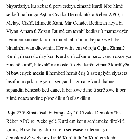
biryardariya ku xebat û perwerdeya zimanê kurdî bibe hîmê
serkeftina banga Aştî û Civaka Demokratîk a Rêber APO, ji
Melayê Cizîrî, Ehmedê Xanî, Mîr Celadet Bedirxan heya bi
Viyan Amara û Zozan Fatimê em tevahî kedkar û mamosteyên
nemir ên zimanê kurdî bi minet bibîr tînin, bejna xwe li ber
bîranînên wan ditewînin. Her wiha em vê roja Cejna Zimanê
Kurdî, di serî de dayîkên Kurd ên kedkar û parêzvanên esasî yên
zimanê kurdî, li tevahî mamoste û xebatkarên zimanê kurdî yên
bi baweriyek mezin li hemberî hemû êrîş û astengiyên siyaseta
bişaftin û qirkirinê yên li ser çand û zimanê kurdî hatine
sepandin bêhesab ked dane, li ber xwe dane û serê xwe li ber
zilmê netewandine pîroz dikin û silav dikin.
Roja 27’ê Sibata îsal, bi banga Aştî û Civaka Demokratîk a
Rêber APO re, weke gelê Kurd em ketin serdemeke dîrokî û
girîng. Bi vê banga dîrokî re li ser esasê krîterên aştî û
demokrasiyê weke giştî gelê Kurd û jinên Kurd em ketin