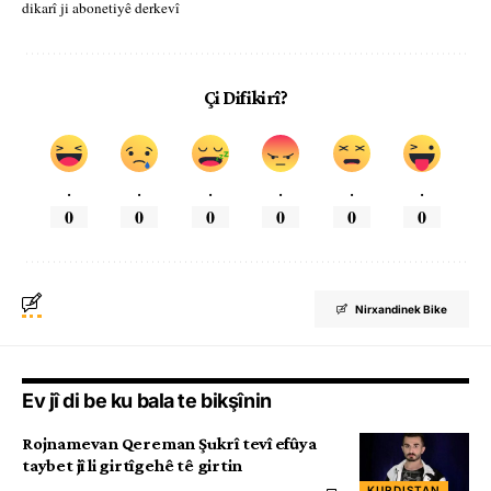
dikarî ji abonetiyê derkevî
Çi Difikirî?
.
.
.
.
.
.
0
0
0
0
0
0
Nirxandinek Bike
Ev jî di be ku bala te bikşînin
Rojnamevan Qereman Şukrî tevî efûya
taybet jî li girtîgehê tê girtin
KURDISTAN