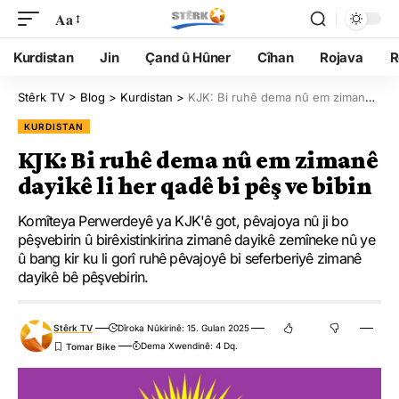
Aa
Kurdistan
Jin
Çand û Hûner
Cîhan
Rojava
R
Stêrk TV
>
Blog
>
Kurdistan
>
KJK: Bi ruhê dema nû em zimanê dayikê li her qadê bi pêş ve bibin
KURDISTAN
KJK: Bi ruhê dema nû em zimanê
dayikê li her qadê bi pêş ve bibin
Komîteya Perwerdeyê ya KJK'ê got, pêvajoya nû ji bo
pêşvebirin û birêxistinkirina zimanê dayikê zemîneke nû ye
û bang kir ku li gorî ruhê pêvajoyê bi seferberiyê zimanê
dayikê bê pêşvebirin.
Stêrk TV
Dîroka Nûkirinê: 15. Gulan 2025
Dema Xwendinê: 4 Dq.