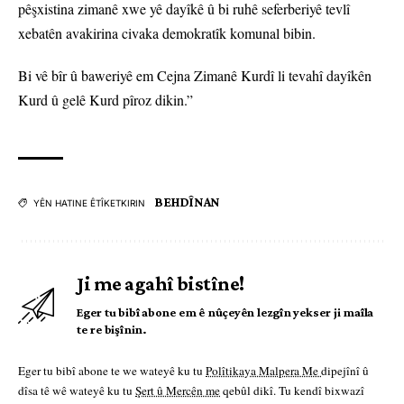
pêşxistina zimanê xwe yê dayîkê û bi ruhê seferberiyê tevlî
xebatên avakirina civaka demokratîk komunal bibin.
Bi vê bîr û baweriyê em Cejna Zimanê Kurdî li tevahî dayîkên
Kurd û gelê Kurd pîroz dikin.”
BEHDÎNAN
YÊN HATINE ÊTÎKETKIRIN
Ji me agahî bistîne!
Eger tu bibî abone em ê nûçeyên lezgîn yekser ji maîla
te re bişînin.
Eger tu bibî abone te we wateyê ku tu
Polîtikaya Malpera Me
dipejînî û
dîsa tê wê wateyê ku tu
Şert û Mercên me
qebûl dikî. Tu kendî bixwazî