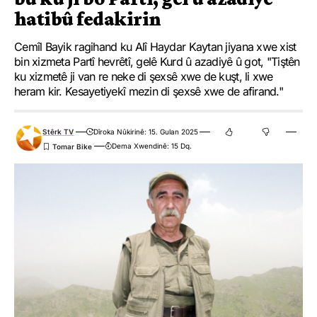
hatibû fedakirin
Cemîl Bayik ragihand ku Alî Haydar Kaytan jiyana xwe xist
bin xizmeta Partî hevrêtî, gelê Kurd û azadiyê û got, "Tiştên
ku xizmetê ji van re neke di şexsê xwe de kuşt, li xwe
heram kir. Kesayetiyekî mezin di şexsê xwe de afirand."
Stêrk TV
Dîroka Nûkirinê: 15. Gulan 2025
Dema Xwendinê: 15 Dq.