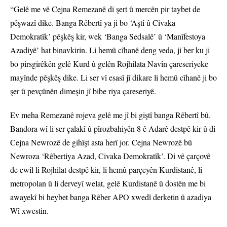
“Gelê me vê Cejna Remezanê di şert û mercên pir taybet de
pêşwazî dike. Banga Rêbertî ya ji bo ‘Aştî û Civaka
Demokratîk’ pêşkêş kir, wek ‘Banga Sedsalê’ û ‘Manîfestoya
Azadiyê’ hat binavkirin. Li hemû cîhanê deng veda, ji ber ku ji
bo pirsgirêkên gelê Kurd û gelên Rojhilata Navîn çareseriyeke
mayînde pêşkêş dike. Li ser vî esasî jî dikare li hemû cîhanê ji bo
şer û pevçûnên dimeşin jî bibe riya çareseriyê.
Ev meha Remezanê rojeva gelê me jî bi giştî banga Rêbertî bû.
Bandora wî li ser çalakî û pîrozbahiyên 8 ê Adarê destpê kir û di
Cejna Newrozê de gihîşt asta herî jor. Cejna Newrozê bû
Newroza ‘Rêbertiya Azad, Civaka Demokratîk’. Di vê çarçovê
de ewil li Rojhilat destpê kir, li hemû parçeyên Kurdistanê, li
metropolan û li derveyî welat, gelê Kurdistanê û dostên me bi
awayekî bi heybet banga Rêber APO xwedî derketin û azadiya
Wî xwestin.