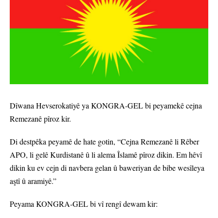
Dîwana Hevserokatiyê ya KONGRA-GEL bi peyamekê cejna
Remezanê pîroz kir.
Di destpêka peyamê de hate gotin, “Cejna Remezanê li Rêber
APO, li gelê Kurdistanê û li alema Îslamê pîroz dikin. Em hêvî
dikin ku ev cejn di navbera gelan û baweriyan de bibe wesîleya
aştî û aramiyê.”
Peyama KONGRA-GEL bi vî rengî dewam kir: