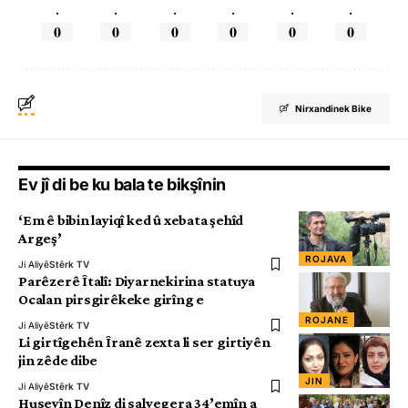
.
.
.
.
.
.
0
0
0
0
0
0
Nirxandinek Bike
Ev jî di be ku bala te bikşînin
‘Em ê bibin layiqî ked û xebata şehîd
Argeş’
ROJAVA
Ji Aliyê
Stêrk TV
Parêzerê Îtalî: Diyarnekirina statuya
Ocalan pirsgirêkeke girîng e
ROJANE
Ji Aliyê
Stêrk TV
Li girtîgehên Îranê zexta li ser girtiyên
jin zêde dibe
JIN
Ji Aliyê
Stêrk TV
Huseyîn Denîz di salvegera 34’emîn a