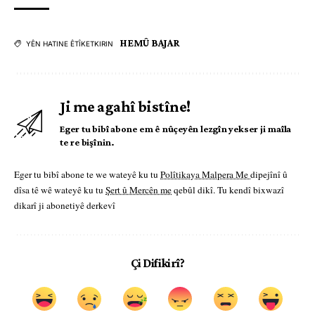
HEMÛ BAJAR
YÊN HATINE ÊTÎKETKIRIN
Ji me agahî bistîne!
Eger tu bibî abone em ê nûçeyên lezgîn yekser ji maîla
te re bişînin.
Eger tu bibî abone te we wateyê ku tu
Polîtikaya Malpera Me
dipejînî û
dîsa tê wê wateyê ku tu
Şert û Mercên me
qebûl dikî. Tu kendî bixwazî
dikarî ji abonetiyê derkevî
Çi Difikirî?