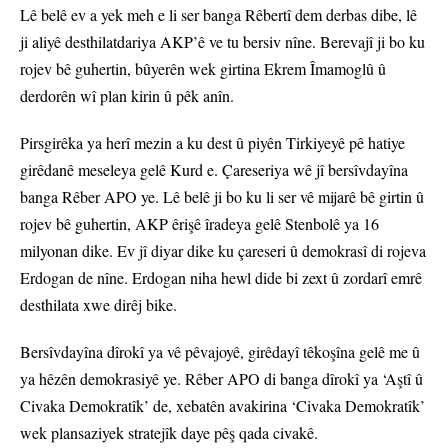
Lê belê ev a yek meh e li ser banga Rêbertî dem derbas dibe, lê
ji aliyê desthilatdariya AKP’ê ve tu bersiv nîne. Berevajî ji bo ku
rojev bê guhertin, bûyerên wek girtina Ekrem Îmamoglû û
derdorên wî plan kirin û pêk anîn.
Pirsgirêka ya herî mezin a ku dest û piyên Tirkiyeyê pê hatiye
girêdanê meseleya gelê Kurd e. Çareseriya wê jî bersîvdayîna
banga Rêber APO ye. Lê belê ji bo ku li ser vê mijarê bê girtin û
rojev bê guhertin, AKP êrişê îradeya gelê Stenbolê ya 16
milyonan dike. Ev jî diyar dike ku çareseri û demokrasî di rojeva
Erdogan de nîne. Erdogan niha hewl dide bi zext û zordarî emrê
desthilata xwe dirêj bike.
Bersîvdayîna dîrokî ya vê pêvajoyê, girêdayî têkoşîna gelê me û
ya hêzên demokrasiyê ye. Rêber APO di banga dîrokî ya ‘Aştî û
Civaka Demokratîk’ de, xebatên avakirina ‘Civaka Demokratîk’
wek plansaziyek stratejîk daye pêş qada civakê.