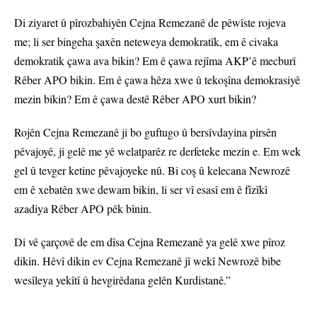
Di ziyaret û pîrozbahiyên Cejna Remezanê de pêwîste rojeva
me; li ser bingeha şaxên neteweya demokratîk, em ê civaka
demokratik çawa ava bikin? Em ê çawa rejîma AKP’ê mecburî
Rêber APO bikin. Em ê çawa hêza xwe û tekoşîna demokrasiyê
mezin bikin? Em ê çawa destê Rêber APO xurt bikin?
Rojên Cejna Remezanê ji bo guftugo û bersîvdayina pirsên
pêvajoyê, ji gelê me yê welatparêz re derfeteke mezin e. Em wek
gel û tevger ketine pêvajoyeke nû. Bi coş û kelecana Newrozê
em ê xebatên xwe dewam bikin, li ser vî esasî em ê fîzîkî
azadiya Rêber APO pêk bînin.
Di vê çarçovê de em dîsa Cejna Remezanê ya gelê xwe pîroz
dikin. Hêvî dikin ev Cejna Remezanê jî wekî Newrozê bibe
wesîleya yekîtî û hevgirêdana gelên Kurdistanê.”