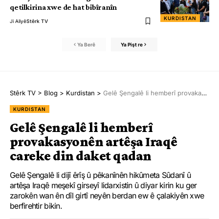
qetilkirina xwe de hat bibîranîn
KURDISTAN
Ji Aliyê
Stêrk TV
Ya Berê
Ya Pişt re
Stêrk TV
>
Blog
>
Kurdistan
>
Gelê Şengalê li hemberî provakasyonên artêşa Iraqê careke din daket qadan
KURDISTAN
Gelê Şengalê li hemberî
provakasyonên artêşa Iraqê
careke din daket qadan
Gelê Şengalê li dijî êrîş û pêkanînên hikûmeta Sûdanî û
artêşa Iraqê meşekî girseyî lidarxistin û diyar kirin ku ger
zarokên wan ên dîl girtî neyên berdan ew ê çalakiyên xwe
berfirehtir bikin.