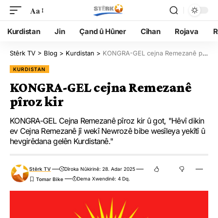
Aa
Kurdistan
Jin
Çand û Hûner
Cîhan
Rojava
R
Stêrk TV
>
Blog
>
Kurdistan
>
KONGRA-GEL cejna Remezanê pîroz kir
KURDISTAN
KONGRA-GEL cejna Remezanê
pîroz kir
KONGRA-GEL Cejna Remezanê pîroz kir û got, "Hêvî dikin
ev Cejna Remezanê jî wekî Newrozê bibe wesîleya yekîtî û
hevgirêdana gelên Kurdistanê."
Stêrk TV
Dîroka Nûkirinê: 28. Adar 2025
Dema Xwendinê: 4 Dq.