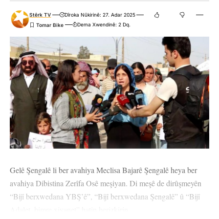
Stêrk TV
Dîroka Nûkirinê: 27. Adar 2025
Dema Xwendinê: 2 Dq.
Gelê Şengalê li ber avahiya Meclisa Bajarê Şengalê heya ber
avahiya Dibistina Zerîfa Osê meşiyan. Di meşê de dirûşmeyên
“Bijî berxwedana YBŞ’ê”, “Bijî berxwedana Şengalê” û “Bijî
Adalet, bimre xiyanet” hatin berizkirin.