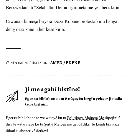
Berxwedan” û “Selahattîn Demîrtaş rûmeta me ye” berz kirin.
Ciwanan bi meşê biryara Doza Kobanê protesto kir û banga
deng derxistinê li her kesê kirin.
AMED / EDENE
YÊN HATINE ÊTÎKETKIRIN
Ji me agahî bistîne!
Eger tu bibî abone em ê nûçeyên lezgîn yekser ji maîla
te re bişînin.
Eger tu bibî abone te we wateyê ku tu
Polîtikaya Malpera Me
dipejînî û
dîsa tê wê wateyê ku tu
Şert û Mercên me
qebûl dikî. Tu kendî bixwazî
dikarî ji abonetiyê derkevî