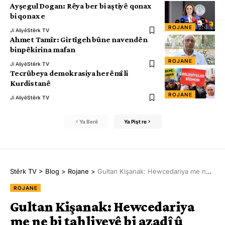
Ayşegul Dogan: Rêya ber bi aştiyê qonax
bi qonax e
ROJANE
Ji Aliyê
Stêrk TV
Ahmet Tamîr: Girtîgeh bûne navendên
binpêkirina mafan
ROJANE
Ji Aliyê
Stêrk TV
Tecrûbeya demokrasiya herêmî li
Kurdistanê
ROJANE
Ji Aliyê
Stêrk TV
Ya Berê
Ya Pişt re
Stêrk TV
>
Blog
>
Rojane
>
Gultan Kişanak: Hewcedariya me ne bi tahliyeyê bi azadî û aştiyê heye
ROJANE
Gultan Kişanak: Hewcedariya
me ne bi tahliyeyê bi azadî û