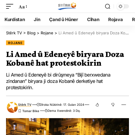
Aa
Kurdistan
Jin
Çand û Hûner
Cîhan
Rojava
R
Stêrk TV
>
Blog
>
Rojane
>
Li Amed û Edeneyê biryara Doza Kobanê hat protestokirin
ROJANE
Li Amed û Edeneyê biryara Doza
Kobanê hat protestokirin
Li Amed û Edeneyê bi dirûşmeya “Bijî berxwedana
zindanan” biryara ji doza Kobanê derketiye hat
protestokirin.
Stêrk TV
Dîroka Nûkirinê: 17. Gulan 2024
Dema Xwendinê: 3 Dq.