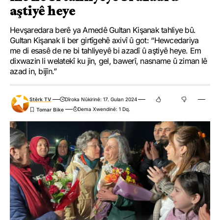
aştiyê heye
Hevşaredara berê ya Amedê Gultan Kişanak tahliye bû.
Gultan Kişanak li ber girtîgehê axivî û got: “Hewcedariya
me di esasê de ne bi tahliyeyê bi azadî û aştiyê heye. Em
dixwazin li welatekî ku jin, gel, bawerî, nasname û ziman lê
azad in, bijîn.”
Stêrk TV
Dîroka Nûkirinê: 17. Gulan 2024
Dema Xwendinê: 1 Dq.