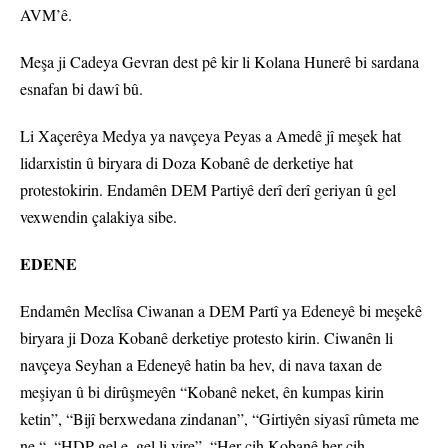
AVM’ê.
Meşa ji Cadeya Gevran dest pê kir li Kolana Hunerê bi sardana
esnafan bi dawî bû.
Li Xaçerêya Medya ya navçeya Peyas a Amedê jî meşek hat
lidarxistin û biryara di Doza Kobanê de derketiye hat
protestokirin. Endamên DEM Partiyê derî derî geriyan û gel
vexwendin çalakiya sibe.
EDENE
Endamên Meclîsa Ciwanan a DEM Partî ya Edeneyê bi meşekê
biryara ji Doza Kobanê derketiye protesto kirin. Ciwanên li
navçeya Seyhan a Edeneyê hatin ba hev, di nava taxan de
meşiyan û bi dirûşmeyên “Kobanê neket, ên kumpas kirin
ketin”, “Bijî berxwedana zindanan”, “Girtiyên siyasî rûmeta me
ne “, “HDP gel e, gel li vire”, “Her cih Kobanê her cih