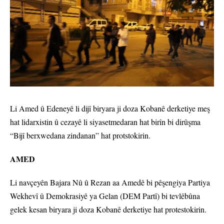
Li Amed û Edeneyê li dijî biryara ji doza Kobanê derketiye meş
hat lidarxistin û cezayê li siyasetmedaran hat birîn bi dirûşma
“Bijî berxwedana zindanan” hat protstokirin.
AMED
Li navçeyên Bajara Nû û Rezan aa Amedê bi pêşengiya Partiya
Wekhevî û Demokrasiyê ya Gelan (DEM Partî) bi tevlêbûna
gelek kesan biryara ji doza Kobanê derketiye hat protestokirin.