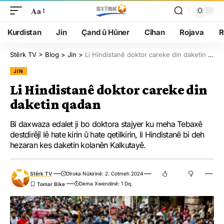
Aa
Kurdistan
Jin
Çand û Hûner
Cîhan
Rojava
R
Stêrk TV
>
Blog
>
Jin
>
Li Hindistanê doktor careke din daketin qadan
JIN
Li Hindistanê doktor careke din
daketin qadan
Bi daxwaza edalet ji bo doktora stajyer ku meha Tebaxê
destdirêjî lê hate kirin û hate qetilkirin, li Hindistanê bi deh
hezaran kes daketin kolanên Kalkutayê.
Stêrk TV
Dîroka Nûkirinê: 2. Cotmeh 2024
Dema Xwendinê: 1 Dq.