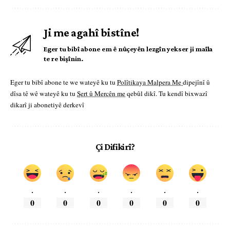
Ji me agahî bistîne!
Eger tu bibî abone em ê nûçeyên lezgîn yekser ji maîla
te re bişînin.
Eger tu bibî abone te we wateyê ku tu
Polîtikaya Malpera Me
dipejînî û
dîsa tê wê wateyê ku tu
Şert û Mercên me
qebûl dikî. Tu kendî bixwazî
dikarî ji abonetiyê derkevî
Çi Difikirî?
.
.
.
.
.
.
0
0
0
0
0
0