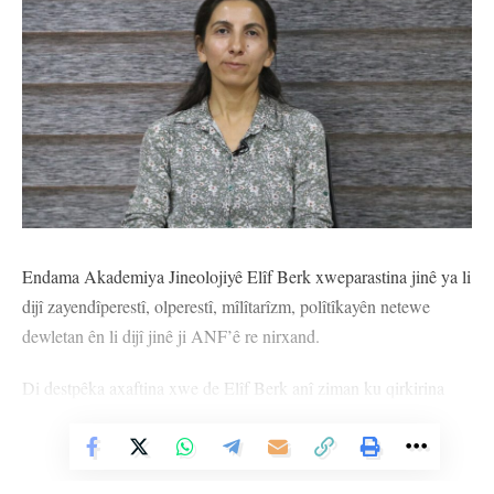
Endama Akademiya Jineolojiyê Elîf Berk xweparastina jinê ya li
dijî zayendîperestî, olperestî, mîlîtarîzm, polîtîkayên netewe
dewletan ên li dijî jinê ji ANF’ê re nirxand.
Di destpêka axaftina xwe de Elîf Berk anî ziman ku qirkirina
jinê di dema modernîteya kapîtalîst de gihîştiye asta herî bilind û
got, “Mejiyekî welê yê mêtinger heye ku di astên cuda û rêbazên
Vê Nûçeyê Bixwîne
cihêreng de jinê parçe dike, tundiyê lê dike. Bi destpêkirina