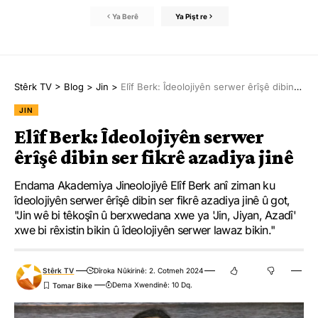
Ya Berê
Ya Pişt re
Stêrk TV
>
Blog
>
Jin
>
Elîf Berk: Îdeolojiyên serwer êrîşê dibin ser fikrê azadiya jinê
JIN
Elîf Berk: Îdeolojiyên serwer
êrîşê dibin ser fikrê azadiya jinê
Endama Akademiya Jineolojiyê Elîf Berk anî ziman ku
îdeolojiyên serwer êrîşê dibin ser fikrê azadiya jinê û got,
"Jin wê bi têkoşîn û berxwedana xwe ya 'Jin, Jiyan, Azadî'
xwe bi rêxistin bikin û îdeolojiyên serwer lawaz bikin."
Stêrk TV
Dîroka Nûkirinê: 2. Cotmeh 2024
Dema Xwendinê: 10 Dq.