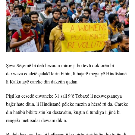
Şeva Sêşemê bi deh hezaran mirov ji bo tevlî doktorên bi
daxwaza edaletê çalakî kirin bibin, li bajarê mega yê Hindistanê
li Kalkutayê careke din daketin qadan.
Piştî ku cesedê ciwaneke 31 salî 9’ê Tebaxê li nexweşxaneya
bajêr hate dîtin, li Hindistanê pêleke mezin a hêrsê rû da. Careke
din hatibû bibîrxistin ku destavêtin, kuştin û tundiya li jinê bi
rengekî metirsîdar dewam dikin.
Bi deh hezaran kes bi hefteyan ji bo piştgiriyê bidin doktorên di