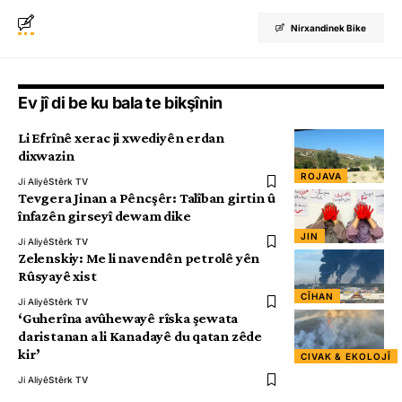
Nirxandinek Bike
Ev jî di be ku bala te bikşînin
Li Efrînê xerac ji xwediyên erdan
dixwazin
ROJAVA
Ji Aliyê
Stêrk TV
Tevgera Jinan a Pêncşêr: Talîban girtin û
înfazên girseyî dewam dike
JIN
Ji Aliyê
Stêrk TV
Zelenskiy: Me li navendên petrolê yên
Rûsyayê xist
CÎHAN
Ji Aliyê
Stêrk TV
‘Guherîna avûhewayê rîska şewata
daristanan a li Kanadayê du qatan zêde
kir’
CIVAK & EKOLOJÎ
Ji Aliyê
Stêrk TV