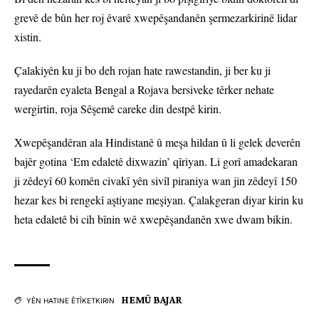
grevê de bûn her roj êvarê xwepêşandanên şermezarkirinê lidar
xistin.
Çalakiyên ku ji bo deh rojan hate rawestandin, ji ber ku ji
rayedarên eyaleta Bengal a Rojava bersiveke têrker nehate
wergirtin, roja Sêşemê careke din destpê kirin.
Xwepêşandêran ala Hindistanê û meşa hildan û li gelek deverên
bajêr gotina ‘Em edaletê dixwazin’ qîriyan. Li gorî amadekaran
ji zêdeyî 60 komên civakî yên sivîl piraniya wan jin zêdeyî 150
hezar kes bi rengekî aştiyane meşiyan. Çalakgeran diyar kirin ku
heta edaletê bi cih bînin wê xwepêşandanên xwe dwam bikin.
HEMÛ BAJAR
YÊN HATINE ÊTÎKETKIRIN