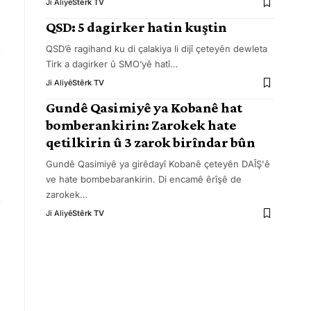
Ji Aliyê
Stêrk TV
QSD: 5 dagirker hatin kuştin
QSD’ê ragihand ku di çalakiya li dijî çeteyên dewleta
Tirk a dagirker û SMO’yê hatî
…
Ji Aliyê
Stêrk TV
Gundê Qasimiyê ya Kobanê hat
bomberankirin: Zarokek hate
qetilkirin û 3 zarok birîndar bûn
Gundê Qasimiyê ya girêdayî Kobanê çeteyên DAÎŞ'ê
ve hate bombebarankirin. Di encamê êrîşê de
zarokek
…
Ji Aliyê
Stêrk TV