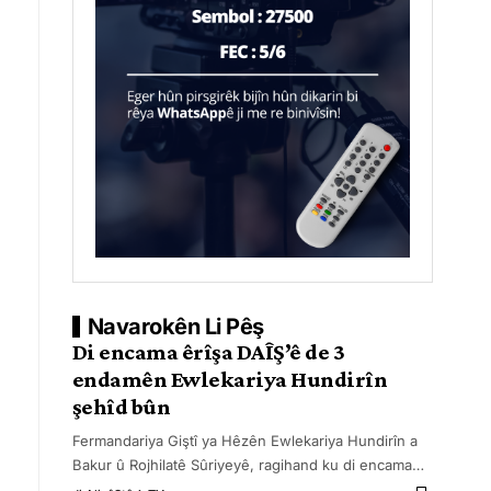
Navarokên Li Pêş
Di encama êrîşa DAÎŞ’ê de 3
endamên Ewlekariya Hundirîn
şehîd bûn
Fermandariya Giştî ya Hêzên Ewlekariya Hundirîn a
Bakur û Rojhilatê Sûriyeyê, ragihand ku di encama
…