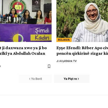
ROJAVA
 ji daxwaza xwe ya ji bo
Eyşe Efendî: Rêber Apo civ
îzîkî ya Abdullah Ocalan
pencên qirkirinê rizgar ki
’
Ji Aliyê
Stêrk TV
V
Ya Berê
Ya Pişt re