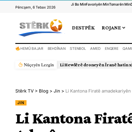
Ji Bo Min
Favoriyên Min
Tomarên Min
Pêncşem, 6 Tebax 2026
DESTPÊK
ROJANE
HEMÛ BAJAR
BEHDÎNAN
STENBOL
AMED
ENQERE
QAMI
Nûçeyên Lezgîn
Li Hewlêrê droneyên Îranê hatin x
Stêrk TV
>
Blog
>
Jin
>
Li Kantona Firatê amadekariyên
JIN
Li Kantona Firat