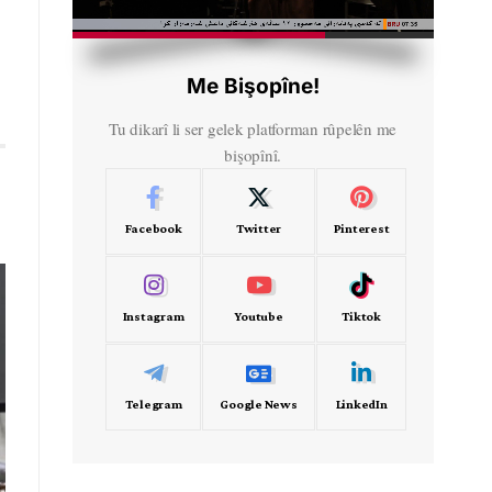
HD
00:57
Me Bişopîne!
Tu dikarî li ser gelek platforman rûpelên me
bişopînî.
Facebook
Twitter
Pinterest
Instagram
Youtube
Tiktok
Telegram
Google News
LinkedIn