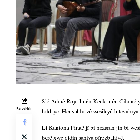
8’ê Adarê Roja Jinên Kedkar ên Cîhanê ye,
Parvekirin
hildaye. Her sal bi vê wesîleyê li tevahiy
Li Kantona Firatê jî bi hezaran jin bi w
berê xwe didin şahiya pîrozbahiyê.