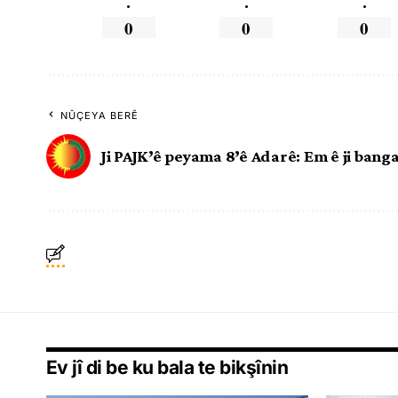
.
.
.
0
0
0
NÛÇEYA BERÊ
Ji PAJK’ê peyama 8’ê Adarê: Em ê ji banga
Ev jî di be ku bala te bikşînin