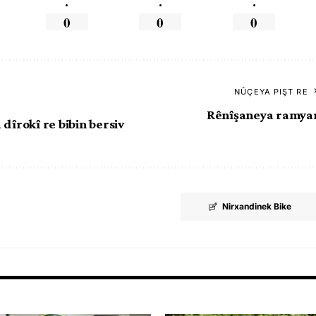
.
.
.
0
0
0
NÛÇEYA PIŞT RE
Rênîşaneya ramya
 dîrokî re bibin bersiv
Nirxandinek Bike