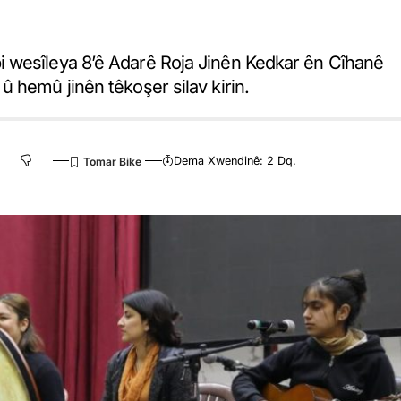
 wesîleya 8’ê Adarê Roja Jinên Kedkar ên Cîhanê
 hemû jinên têkoşer silav kirin.
Dema Xwendinê: 2 Dq.