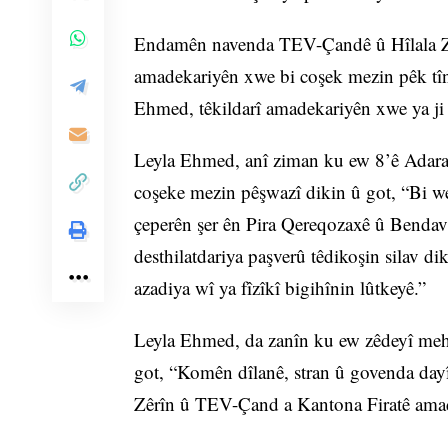
Endamên navenda TEV-Çandê û Hîlala Zêrî
amadekariyên xwe bi coşek mezin pêk t
Ehmed, têkildarî amadekariyên xwe ya ji 
Leyla Ehmed, anî ziman ku ew 8’ê Adara î
coşeke mezin pêşwazî dikin û got, “Bi we
çeperên şer ên Pira Qereqozaxê û Bendava 
desthilatdariya paşverû têdikoşin silav d
azadiya wî ya fîzîkî bigihînin lûtkeyê.”
Leyla Ehmed, da zanîn ku ew zêdeyî meh
got, “Komên dîlanê, stran û govenda day
Zêrîn û TEV-Çand a Kantona Firatê amad