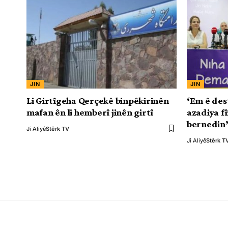
JIN
JIN
Li Girtîgeha Qerçekê binpêkirinên
‘Em ê dest
mafan ên li hemberî jinên girtî
azadiya f
bernedin
Ji Aliyê
Stêrk TV
Ji Aliyê
Stêrk T