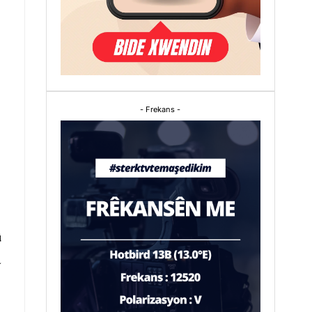
- Frekans -
û
a