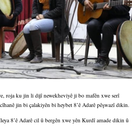
 roja ku jin li dijî newekheviyê ji bo mafên xwe serî
a cîhanê jin bi çalakiyên bi heybet 8’ê Adarê pêşwazî dikin.
esîleya 8’ê Adarê cil û bergên xwe yên Kurdî amade dikin û