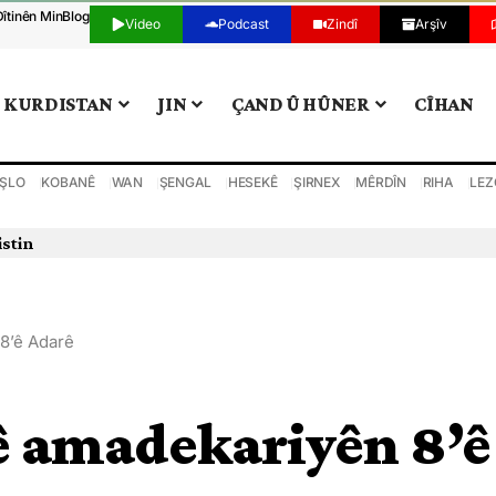
Dîtinên Min
Blog
Video
Podcast
Zindî
Arşîv
KURDISTAN
JIN
ÇAND Û HÛNER
CÎHAN
ŞLO
KOBANÊ
WAN
ŞENGAL
HESEKÊ
ŞIRNEX
MÊRDÎN
RIHA
LEZ
istin
 8’ê Adarê
ê amadekariyên 8’ê