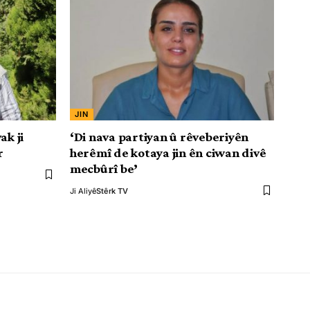
JIN
ak ji
‘Di nava partiyan û rêveberiyên
r
herêmî de kotaya jin ên ciwan divê
mecbûrî be’
Ji Aliyê
Stêrk TV