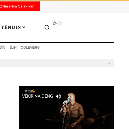
Neşeriya Çalakiyan
YÊN DIN
GÎN
ÊLIH
COLEMÊRG
VEKIRINA DENG