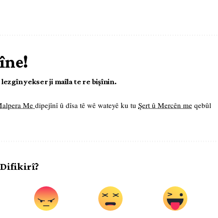
îne!
ezgîn yekser ji maîla te re bişînin.
 Malpera Me
dipejînî û dîsa tê wê wateyê ku tu
Şert û Mercên me
qebûl
 Difikirî?