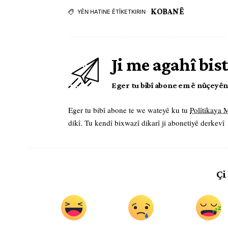
KOBANÊ
YÊN HATINE ÊTÎKETKIRIN
Ji me agahî bist
Eger tu bibî abone em ê nûçeyên l
Eger tu bibî abone te we wateyê ku tu
Polîtikaya
dikî. Tu kendî bixwazî dikarî ji abonetiyê derkevî
Çi