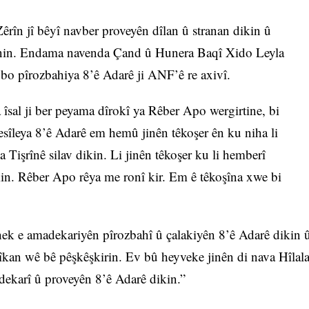
n jî bêyî navber proveyên dîlan û stranan dikin û
înin. Endama navenda Çand û Hunera Baqî Xido Leyla
bo pîrozbahiya 8’ê Adarê ji ANF’ê re axivî.
sal ji ber peyama dîrokî ya Rêber Apo wergirtine, bi
sîleya 8’ê Adarê em hemû jinên têkoşer ên ku niha li
Tişrînê silav dikin. Li jinên têkoşer ku li hemberî
ikin. Rêber Apo rêya me ronî kir. Em ê têkoşîna xwe bi
ek e amadekariyên pîrozbahî û çalakiyên 8’ê Adarê dikin 
îkan wê bê pêşkêşkirin. Ev bû heyveke jinên di nava Hîlal
ekarî û proveyên 8’ê Adarê dikin.”