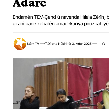
Adarê
Endamên TEV-Çand û navenda Hîlala Zêrîn, bi
giranî dane xebatên amadekariya pîrozbahiyê û
Stêrk TV
Dîroka Nûkirinê: 3. Adar 2025