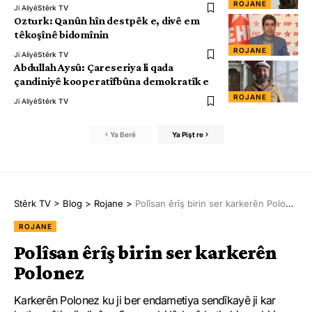
ROJANE
Ji Aliyê
Stêrk TV
Ozturk: Qanûn hîn destpêk e, divê em
têkoşînê bidomînin
ROJANE
Ji Aliyê
Stêrk TV
Abdullah Aysû: Çareseriya li qada
çandiniyê kooperatîfbûna demokratîk e
ROJANE
Ji Aliyê
Stêrk TV
Ya Berê
Ya Pişt re
Stêrk TV
>
Blog
>
Rojane
>
Polîsan êrîş birin ser karkerên Polonez
ROJANE
Polîsan êrîş birin ser karkerên
Polonez
Karkerên Polonez ku ji ber endametiya sendîkayê ji kar