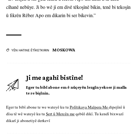
cîhanê nebûye. Ji bo wê jî em divê têkoşînê bikin, tenê bi tekoşîn
û fikrên Rêber Apo em dikarin bi ser bikevin.”
MOSKOWA
YÊN HATINE ÊTÎKETKIRIN
Ji me agahî bistîne!
Eger tu bibî abone em ê nûçeyên lezgîn yekser ji maîla
te re bişînin.
Eger tu bibî abone te we wateyê ku tu
Polîtikaya Malpera Me
dipejînî û
dîsa tê wê wateyê ku tu
Şert û Mercên me
qebûl dikî. Tu kendî bixwazî
dikarî ji abonetiyê derkevî