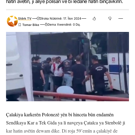
hatin avêtin, ji aliyê polîsan ve bi lêdanê hatin binçavkirin.
Stêrk TV
Dîroka Nûkirinê: 17. Îlon 2024
Dema Xwendinê: 0 Dq.
Çalakiya karkerên Polonezê yên bi hinceta bûn endamên
Sendîkaya Kar a Tek Gida ya li navçeya Çatalca ya Stenbolê ji
kar hatin avêtin dewam dike. Di roja 59’emîn a çalakiyê de