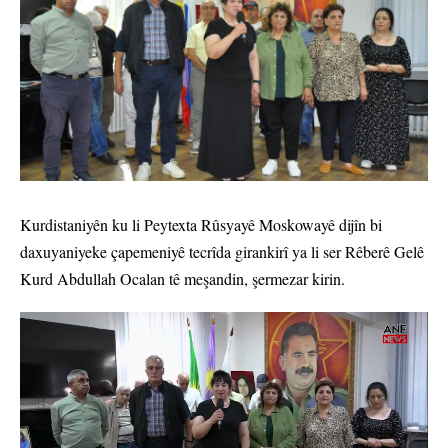
Kurdistaniyên ku li Peytexta Rûsyayê Moskowayê dijîn bi
daxuyaniyeke çapemeniyê tecrîda girankirî ya li ser Rêberê Gelê
Kurd Abdullah Ocalan tê meşandin, şermezar kirin.