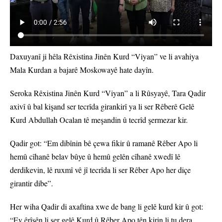
Daxuyanî ji hêla Rêxistina Jinên Kurd “Viyan” ve li avahiya
Mala Kurdan a bajarê Moskowayê hate dayîn.
Seroka Rêxistina Jinên Kurd “Viyan” a li Rûsyayê, Tara Qadir
axivî û bal kişand ser tecrîda girankirî ya li ser Rêberê Gelê
Kurd Abdullah Ocalan tê meşandin û tecrîd şermezar kir.
Qadir got: “Em dibînin bê çewa fikir û ramanê Rêber Apo li
hemû cîhanê belav bûye û hemû gelên cîhanê xwedî lê
derdikevin, lê ruxmî vê jî tecrîda li ser Rêber Apo her diçe
girantir dibe”.
Her wiha Qadir di axaftina xwe de bang li gelê kurd kir û got:
“Ev êrîşên li ser gelê Kurd û Rêber Apo tên kirin li tu dera