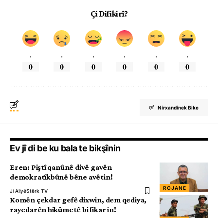
Çi Difikirî?
.
.
.
.
.
.
0
0
0
0
0
0
Nirxandinek Bike
Ev jî di be ku bala te bikşînin
Eren: Piştî qanûnê divê gavên
demokratîkbûnê bêne avêtin!
ROJANE
Ji Aliyê
Stêrk TV
Komên çekdar gefê dixwin, dem qediya,
rayedarên hikûmetê bi fikar in!