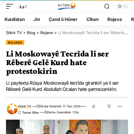
Aa
Kurdistan
Jin
Çand û Hûner
Cîhan
Rojava
R
Stêrk TV
>
Blog
>
Rojane
>
Li Moskowayê Tecrîda li ser Rêberê Gelê Kurd hate protestokirin
ROJANE
Li Moskowayê Tecrîda li ser
Rêberê Gelê Kurd hate
protestokirin
Li paytexta Rûsya Moskowayê tecrîda girankirî ya li ser
Rêberê Gelê Kurd Abdullah Ocalan hate şermezarkirin.
Stêrk TV
Dîroka Nûkirinê: 17. Îlon 2024
Dema Xwendinê: 1 Dq.