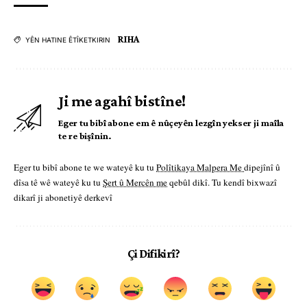
RIHA
YÊN HATINE ÊTÎKETKIRIN
Ji me agahî bistîne!
Eger tu bibî abone em ê nûçeyên lezgîn yekser ji maîla
te re bişînin.
Eger tu bibî abone te we wateyê ku tu
Polîtikaya Malpera Me
dipejînî û
dîsa tê wê wateyê ku tu
Şert û Mercên me
qebûl dikî. Tu kendî bixwazî
dikarî ji abonetiyê derkevî
Çi Difikirî?