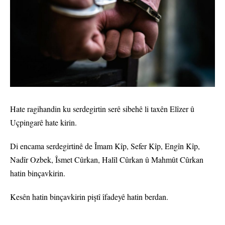
Hate ragihandin ku serdegirtin serê sibehê li taxên Elîzer û
Uçpingarê hate kirin.
Di encama serdegirtinê de Îmam Kîp, Sefer Kîp, Engîn Kîp,
Nadîr Ozbek, Îsmet Cûrkan, Halîl Cûrkan û Mahmût Cûrkan
hatin binçavkirin.
Kesên hatin binçavkirin piştî îfadeyê hatin berdan.