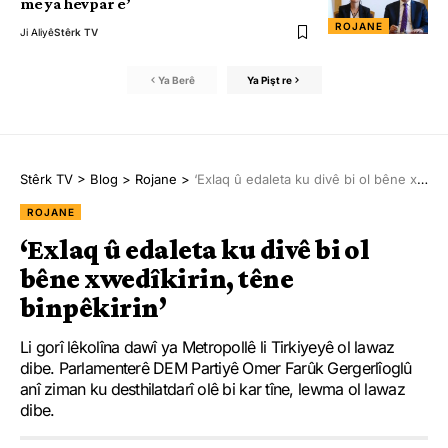
me ya hevpar e’
ROJANE
Ji Aliyê
Stêrk TV
Ya Berê
Ya Pişt re
Stêrk TV
>
Blog
>
Rojane
>
‘Exlaq û edaleta ku divê bi ol bêne xwedîkirin, têne binpêkirin’
ROJANE
‘Exlaq û edaleta ku divê bi ol
bêne xwedîkirin, têne
binpêkirin’
Li gorî lêkolîna dawî ya Metropollê li Tirkiyeyê ol lawaz
dibe. Parlamenterê DEM Partiyê Omer Farûk Gergerlîoglû
anî ziman ku desthilatdarî olê bi kar tîne, lewma ol lawaz
dibe.