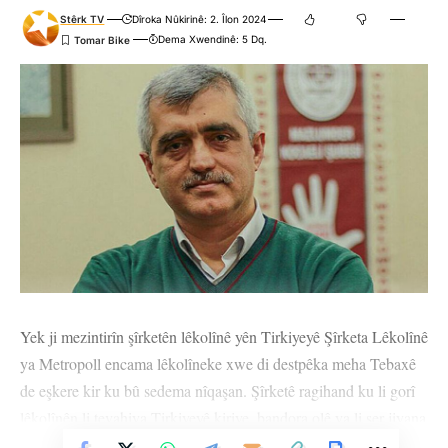
Stêrk TV
Dîroka Nûkirinê: 2. Îlon 2024
Dema Xwendinê: 5 Dq.
Yek ji mezintirîn şîrketên lêkolînê yên Tirkiyeyê Şîrketa Lêkolînê
ya Metropoll encama lêkolîneke xwe di destpêka meha Tebaxê
de eşkere kir ku bû sedema nîqaşan. Şîrketê ragihand ku li gorî
lêkolînên li tevahiya Tirkiyeyê kiriye, bandora olê ya li ser jiyana
civakî kêm bûye.