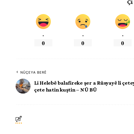
Çi
.
.
.
0
0
0
NÛÇEYA BERÊ
Li Helebê balafireke şer a Rûsyayê li çete
çete hatin kuştin – NÛ BÛ