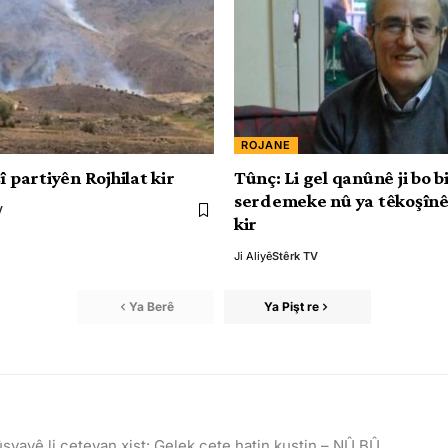
ROJANE
î partiyên Rojhilat kir
Tûnç: Li gel qanûnê ji bo 
serdemeke nû ya têkoşînê
V
kir
Ji Aliyê
Stêrk TV
Ya Berê
Ya Pişt re
ûsyayê li çeteyan xist: Gelek çete hatin kuştin – NÛ BÛ