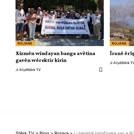
ROJANE
ROJANE
Xizmên windayan banga avêtina
Îranê êrîş
gavên wêrektir kirin
Ji Aliyê
Stêrk T
Ji Aliyê
Stêrk TV
Stêrk TV
>
Blog
>
Rojava
>
Li Helebê balafireke şer a R