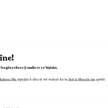
îne!
ezgîn yekser ji maîla te re bişînin.
 Malpera Me
dipejînî û dîsa tê wê wateyê ku tu
Şert û Mercên me
qebûl