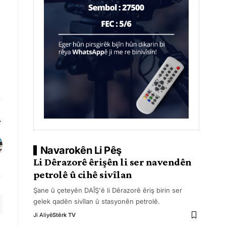
Navarokên Li Pêş
Li Dêrazorê êrişên li ser navendên
petrolê û cihê sivîlan
Şane û çeteyên DAÎŞ'ê li Dêrazorê êriş birin ser
gelek qadên sivîlan û stasyonên petrolê.
Ji Aliyê
Stêrk TV