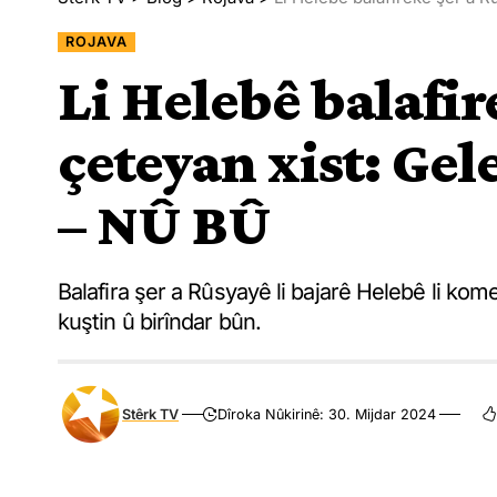
ROJAVA
Li Helebê balafir
çeteyan xist: Gel
– NÛ BÛ
Balafira şer a Rûsyayê li bajarê Helebê li kom
kuştin û birîndar bûn.
Stêrk TV
Dîroka Nûkirinê: 30. Mijdar 2024