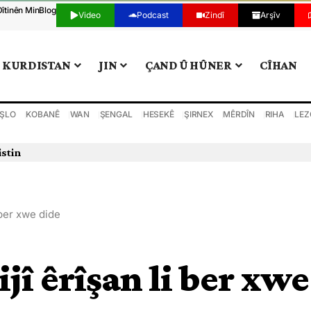
Dîtinên Min
Blog
Video
Podcast
Zindî
Arşîv
KURDISTAN
JIN
ÇAND Û HÛNER
CÎHAN
ŞLO
KOBANÊ
WAN
ŞENGAL
HESEKÊ
ŞIRNEX
MÊRDÎN
RIHA
LEZ
istin
i ber xwe dide
ijî êrîşan li ber xwe