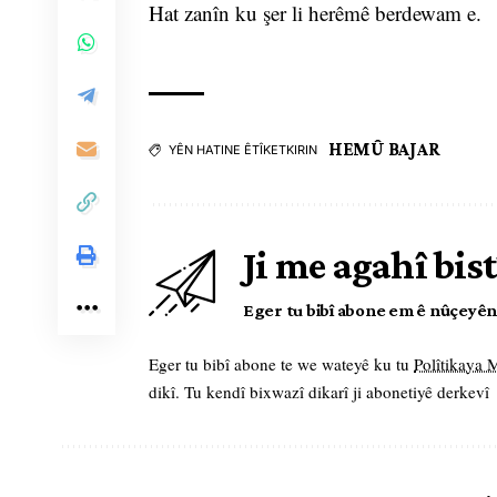
Hat zanîn ku şer li herêmê berdewam e.
HEMÛ BAJAR
YÊN HATINE ÊTÎKETKIRIN
Ji me agahî bist
Eger tu bibî abone em ê nûçeyên l
Eger tu bibî abone te we wateyê ku tu
Polîtikaya
dikî. Tu kendî bixwazî dikarî ji abonetiyê derkevî