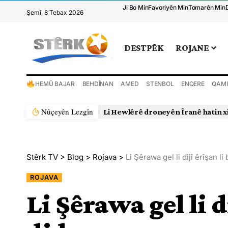
Ji Bo Min
Favoriyên Min
Tomarên Min
Şemî, 8 Tebax 2026
DESTPÊK
ROJANE
HEMÛ BAJAR
BEHDÎNAN
AMED
STENBOL
ENQERE
QAMI
Nûçeyên Lezgîn
Li Hewlêrê droneyên Îranê hatin x
Stêrk TV
>
Blog
>
Rojava
>
Li Şêrawa gel li dijî êrîşan l
ROJAVA
Li Şêrawa gel li d