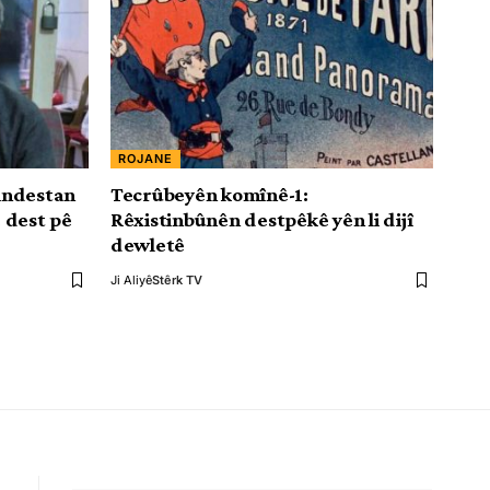
ROJANE
bindestan
Tecrûbeyên komînê-1:
 dest pê
Rêxistinbûnên destpêkê yên li dijî
dewletê
Ji Aliyê
Stêrk TV