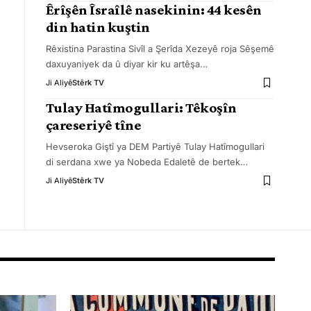
Êrîşên Îsraîlê nasekinin: 44 kesên
din hatin kuştin
Rêxistina Parastina Sivîl a Şerîda Xezeyê roja Sêşemê
daxuyaniyek da û diyar kir ku artêşa
…
Ji Aliyê
Stêrk TV
Tulay Hatîmogullari: Têkoşîn
çareseriyê tîne
Hevseroka Giştî ya DEM Partiyê Tulay Hatîmogullari
di serdana xwe ya Nobeda Edaletê de bertek
…
Ji Aliyê
Stêrk TV