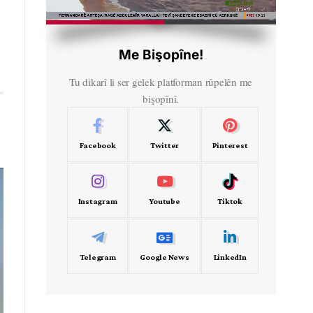
HD
00:33
Me Bişopîne!
Tu dikarî li ser gelek platforman rûpelên me
bişopînî.
Facebook
Twitter
Pinterest
Instagram
Youtube
Tiktok
Telegram
Google News
LinkedIn