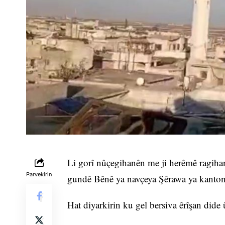
Li gorî nûçegihanên me ji herêmê ragihan
Parvekirin
gundê Bênê ya navçeya Şêrawa ya kantona
Hat diyarkirin ku gel bersiva êrîşan dide