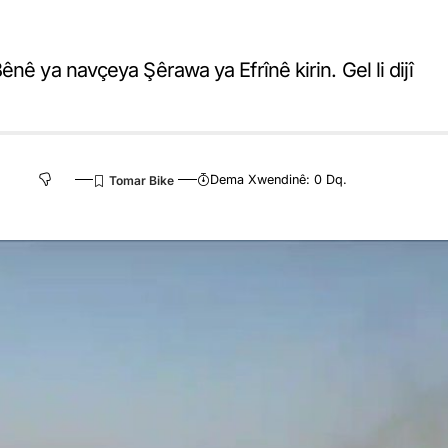
nê ya navçeya Şêrawa ya Efrînê kirin. Gel li dijî
Dema Xwendinê: 0 Dq.