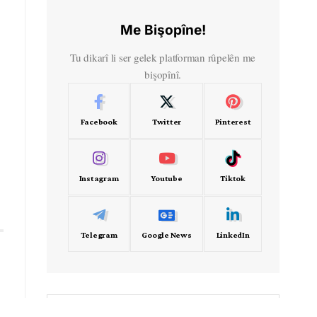
Me Bişopîne!
Tu dikarî li ser gelek platforman rûpelên me
bişopînî.
Facebook
Twitter
Pinterest
Instagram
Youtube
Tiktok
Telegram
Google News
LinkedIn
- Frekans -