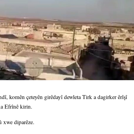
dî, komên çeteyên girêdayî dewleta Tirk a dagirker êrîşî
 Efrînê kirin.
 û xwe diparêze.