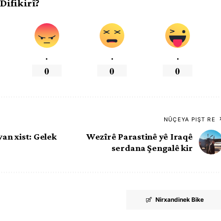
 Difikirî?
.
.
.
0
0
0
NÛÇEYA PIŞT RE
yan xist: Gelek
Wezîrê Parastinê yê Iraqê
serdana Şengalê kir
Nirxandinek Bike