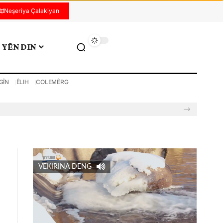
Neşeriya Çalakiyan
YÊN DIN
GÎN
ÊLIH
COLEMÊRG
VEKIRINA DENG