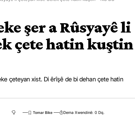
eke şer a Rûsyayê li
ek çete hatin kuştin
eke çeteyan xist. Di êrîşê de bi dehan çete hatin
Dema Xwendinê: 0 Dq.