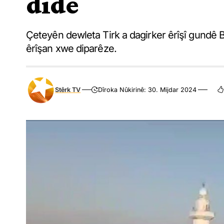
dide
Çeteyên dewleta Tirk a dagirker êrîşî gundê Bê
êrîşan xwe diparêze.
Stêrk TV
Dîroka Nûkirinê: 30. Mijdar 2024