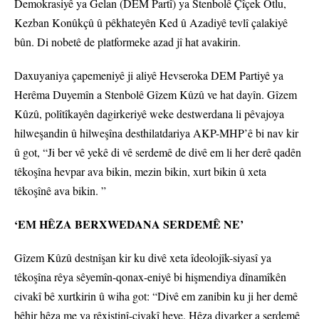
Demokrasiyê ya Gelan (DEM Partî) ya Stenbolê Çîçek Otlu,
Kezban Konûkçû û pêkhateyên Ked û Azadiyê tevlî çalakiyê
bûn. Di nobetê de platformeke azad jî hat avakirin.
Daxuyaniya çapemeniyê ji aliyê Hevseroka DEM Partiyê ya
Herêma Duyemîn a Stenbolê Gîzem Kûzû ve hat dayîn. Gîzem
Kûzû, polîtîkayên dagirkeriyê weke destwerdana li pêvajoya
hilweşandin û hilweşîna desthilatdariya AKP-MHP’ê bi nav kir
û got, “Ji ber vê yekê di vê serdemê de divê em li her derê qadên
têkoşîna hevpar ava bikin, mezin bikin, xurt bikin û xeta
têkoşînê ava bikin. ”
‘EM HÊZA BERXWEDANA SERDEMÊ NE’
Gîzem Kûzû destnîşan kir ku divê xeta îdeolojîk-siyasî ya
têkoşîna rêya sêyemîn-qonax-eniyê bi hişmendiya dînamîkên
civakî bê xurtkirin û wiha got: “Divê em zanibin ku ji her demê
bêhir hêza me ya rêxistinî-civakî heye. Hêza diyarker a serdemê