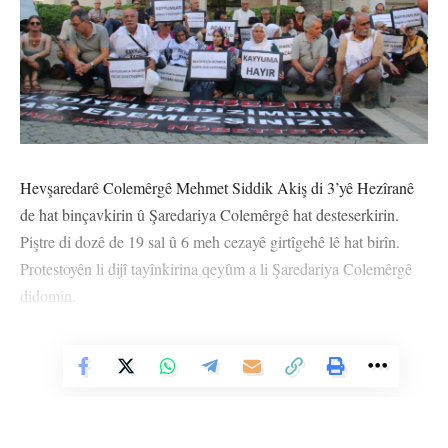
Hevşaredarê Colemêrgê Mehmet Siddik Akiş di 3’yê Hezîranê
de hat binçavkirin û Şaredariya Colemêrgê hat desteserkirin.
Piştre di dozê de 19 sal û 6 meh cezayê girtîgehê lê hat birîn.
Protestoyên li dijî tayînkirina qeyûm a li Şaredariya Colemêrgê
didomin.
HATAY
Vê Nûçeyê Bixwîne
Şaxa Komeleya Mafên Mirovan (ÎHD) a Hatayê li navçeya
Îskenderûn a Hatayê daxuyanî da. Gelek parastvanên mafên
mirovan tevlî daxuyaniyê bûn. Hevserokê Şaxa ÎHD’ê Coşkun