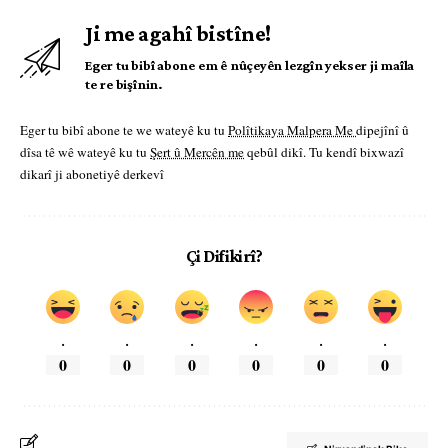
Ji me agahî bistîne!
Eger tu bibî abone em ê nûçeyên lezgîn yekser ji maîla
te re bişînin.
Eger tu bibî abone te we wateyê ku tu
Polîtikaya Malpera Me
dipejînî û
dîsa tê wê wateyê ku tu
Şert û Mercên me
qebûl dikî. Tu kendî bixwazî
dikarî ji abonetiyê derkevî
Çi Difikirî?
.
.
.
.
.
.
0
0
0
0
0
0