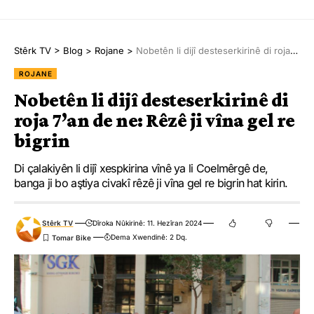
Stêrk TV
>
Blog
>
Rojane
>
Nobetên li dijî desteserkirinê di roja 7’an de ne: Rêzê ji vîna gel re bigrin
ROJANE
Nobetên li dijî desteserkirinê di
roja 7’an de ne: Rêzê ji vîna gel re
bigrin
Di çalakiyên li dijî xespkirina vînê ya li Coelmêrgê de,
banga ji bo aştiya civakî rêzê ji vîna gel re bigrin hat kirin.
Stêrk TV
Dîroka Nûkirinê: 11. Hezîran 2024
Dema Xwendinê: 2 Dq.