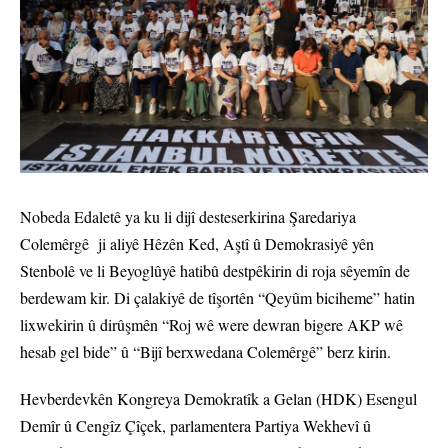
Nobeda Edaletê ya ku li dijî desteserkirina Şaredariya
Colemêrgê ji aliyê Hêzên Ked, Aştî û Demokrasiyê yên
Stenbolê ve li Beyoglûyê hatibû destpêkirin di roja sêyemîn de
berdewam kir. Di çalakiyê de tîşortên “Qeyûm biciheme” hatin
lixwekirin û dirûşmên “Roj wê were dewran bigere AKP wê
hesab gel bide” û “Bijî berxwedana Colemêrgê” berz kirin.
Hevberdevkên Kongreya Demokratîk a Gelan (HDK) Esengul
Demîr û Cengîz Çîçek, parlamentera Partiya Wekhevî û