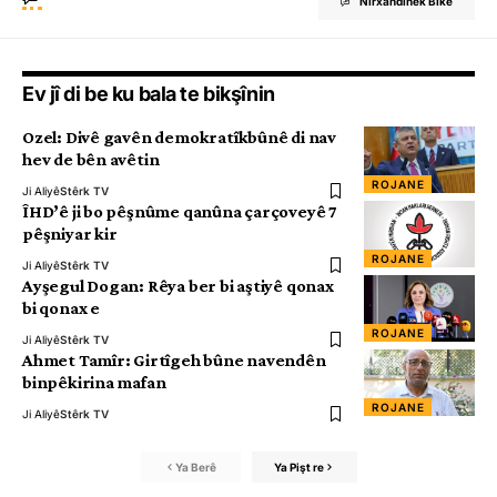
Nirxandinek Bike
Ev jî di be ku bala te bikşînin
Ozel: Divê gavên demokratîkbûnê di nav
hev de bên avêtin
ROJANE
Ji Aliyê
Stêrk TV
ÎHD’ê ji bo pêşnûme qanûna çarçoveyê 7
pêşniyar kir
ROJANE
Ji Aliyê
Stêrk TV
Ayşegul Dogan: Rêya ber bi aştiyê qonax
bi qonax e
ROJANE
Ji Aliyê
Stêrk TV
Ahmet Tamîr: Girtîgeh bûne navendên
binpêkirina mafan
ROJANE
Ji Aliyê
Stêrk TV
Ya Berê
Ya Pişt re