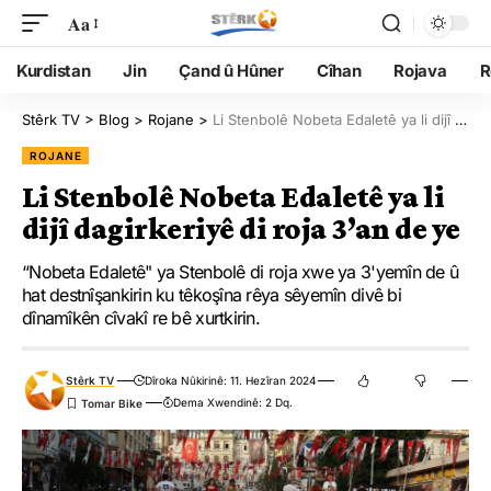
Aa
Kurdistan
Jin
Çand û Hûner
Cîhan
Rojava
R
Stêrk TV
>
Blog
>
Rojane
>
Li Stenbolê Nobeta Edaletê ya li dijî dagirkeriyê di roja 3’an de ye
ROJANE
Li Stenbolê Nobeta Edaletê ya li
dijî dagirkeriyê di roja 3’an de ye
“Nobeta Edaletê" ya Stenbolê di roja xwe ya 3'yemîn de û
hat destnîşankirin ku têkoşîna rêya sêyemîn divê bi
dînamîkên cîvakî re bê xurtkirin.
Stêrk TV
Dîroka Nûkirinê: 11. Hezîran 2024
Dema Xwendinê: 2 Dq.