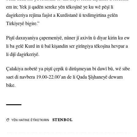
em in; Yek ji qadên sereke yên têkoşînê ye ku wê pêşî li
dagirkeriya rejîma faşîst a Kurdistanê û teslîmgirtina gelên
Tirkiyeyê bigire.”
Piştî daxuyaniya çapemeniyê, nûner jî axivîn û diyar kirin ku ew
li ba gelê Kurd in û bal kişandin ser girîngiya têkoşîna hevpar a
li dijî dagirkeriyê.
Çalakiya nobetê ya piştî çepik û dirûşmeyan bi dawî bû, wê sibe
saet di navbera 19.00-22.00’an de li Qada Şîşhaneyê dewam
bike.
STENBOL
YÊN HATINE ÊTÎKETKIRIN