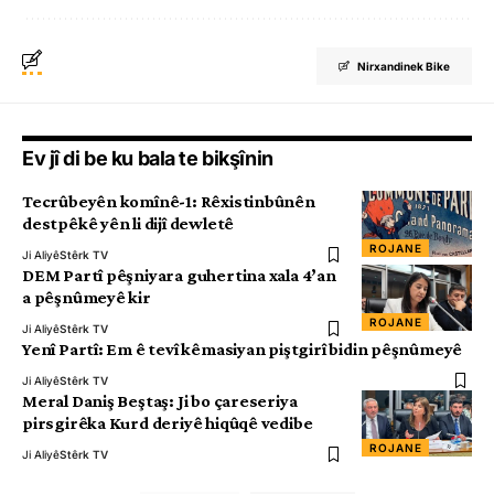
Nirxandinek Bike
Ev jî di be ku bala te bikşînin
Tecrûbeyên komînê-1: Rêxistinbûnên
destpêkê yên li dijî dewletê
ROJANE
Ji Aliyê
Stêrk TV
DEM Partî pêşniyara guhertina xala 4’an
a pêşnûmeyê kir
ROJANE
Ji Aliyê
Stêrk TV
Yenî Partî: Em ê tevî kêmasiyan piştgirî bidin pêşnûmeyê
Ji Aliyê
Stêrk TV
Meral Daniş Beştaş: Ji bo çareseriya
pirsgirêka Kurd deriyê hiqûqê vedibe
ROJANE
Ji Aliyê
Stêrk TV