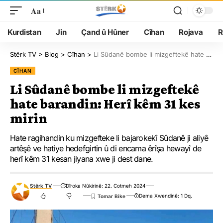
Aa
Kurdistan
Jin
Çand û Hûner
Cîhan
Rojava
R
Stêrk TV
>
Blog
>
Cîhan
>
Li Sûdanê bombe li mizgeftekê hate barandin: Herî kêm 31 kes mirin
CÎHAN
Li Sûdanê bombe li mizgeftekê
hate barandin: Herî kêm 31 kes
mirin
Hate ragihandin ku mizgefteke li bajarokekî Sûdanê ji aliyê
artêşê ve hatiye hedefgirtin û di encama êrîşa hewayî de
herî kêm 31 kesan jiyana xwe ji dest dane.
Stêrk TV
Dîroka Nûkirinê: 22. Cotmeh 2024
Dema Xwendinê: 1 Dq.