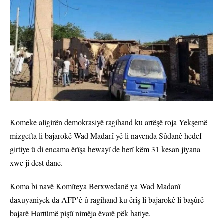
Komeke aligirên demokrasiyê ragihand ku artêşê roja Yekşemê
mizgefta li bajarokê Wad Madanî yê li navenda Sûdanê hedef
girtiye û di encama êrîşa hewayî de herî kêm 31 kesan jiyana
xwe ji dest dane.
Koma bi navê Komîteya Berxwedanê ya Wad Madanî
daxuyaniyek da AFP’ê û ragihand ku êrîş li bajarokê li başûrê
bajarê Hartûmê piştî nimêja êvarê pêk hatiye.