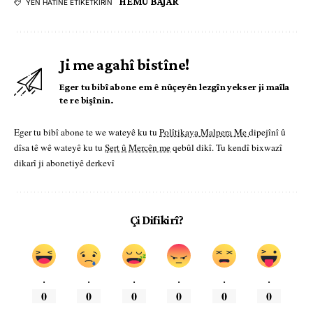
HEMÛ BAJAR
YÊN HATINE ÊTÎKETKIRIN
Ji me agahî bistîne!
Eger tu bibî abone em ê nûçeyên lezgîn yekser ji maîla
te re bişînin.
Eger tu bibî abone te we wateyê ku tu
Polîtikaya Malpera Me
dipejînî û
dîsa tê wê wateyê ku tu
Şert û Mercên me
qebûl dikî. Tu kendî bixwazî
dikarî ji abonetiyê derkevî
Çi Difikirî?
.
.
.
.
.
.
0
0
0
0
0
0