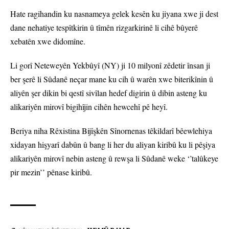
Hate ragihandin ku nasnameya gelek kesên ku jiyana xwe ji dest
dane nehatiye tespîtkirin û tîmên rizgarkirinê li cihê bûyerê
xebatên xwe didomîne.
Li gorî Neteweyên Yekbûyî (NY) ji 10 milyonî zêdetir însan ji
ber şerê li Sûdanê neçar mane ku cih û warên xwe biterikînin û
aliyên şer dikin bi qestî sivîlan hedef digirin û dibin asteng ku
alikariyên mirovî bigihîjin cihên hewcehî pê heyî.
Beriya niha Rêxistina Bijîşkên Sînornenas têkildarî bêewlehiya
xidayan hişyarî dabûn û bang li her du aliyan kiribû ku li pêşiya
alikariyên mirovî nebin asteng û rewşa li Sûdanê weke ‘’talûkeye
pir mezin’’ pênase kiribû.