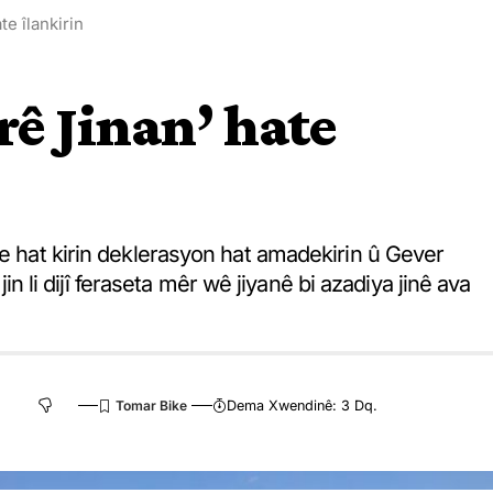
te îlankirin
rê Jinan’ hate
re hat kirin deklerasyon hat amadekirin û Gever
 jin li dijî feraseta mêr wê jiyanê bi azadiya jinê ava
Dema Xwendinê: 3 Dq.