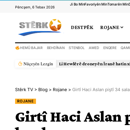
Ji Bo Min
Favoriyên Min
Tomarên Min
Pêncşem, 6 Tebax 2026
DESTPÊK
ROJANE
HEMÛ BAJAR
BEHDÎNAN
STENBOL
AMED
ENQERE
QAMI
Nûçeyên Lezgîn
Stêrk TV
>
Blog
>
Rojane
>
Girtî Haci Aslan piştî 34 sal
ROJANE
Girtî Haci Aslan p