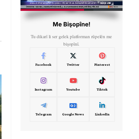
HD
00:50
Me Bişopîne!
Tu dikarî li ser gelek platforman rûpelên me
bişopînî.
Facebook
Twitter
Pinterest
Instagram
Youtube
Tiktok
Telegram
Google News
LinkedIn