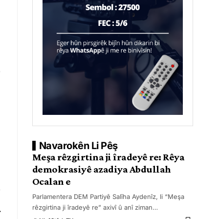
Navarokên Li Pêş
Meşa rêzgirtina ji îradeyê re: Rêya
demokrasiyê azadiya Abdullah
Ocalan e
Parlamentera DEM Partiyê Salîha Aydenîz, li “Meşa
rêzgirtina ji îradeyê re” axivî û anî ziman
…