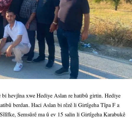
 bi hevjîna xwe Hediye Aslan re hatibû girtin. Hediye
hatibû berdan. Haci Aslan bi rêzê li Girtîgeha Tîpa F a
Sîlîfke, Semsûrê ma û ev 15 salin li Girtîgeha Karabukê