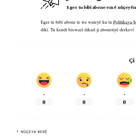
Eger tu bibî abone em ê nûçeyên l
Eger tu bibî abone te we wateyê ku tu
Polîtikaya
dikî. Tu kendî bixwazî dikarî ji abonetiyê derkevî
Çi
.
.
.
0
0
0
NÛÇEYA BERÊ