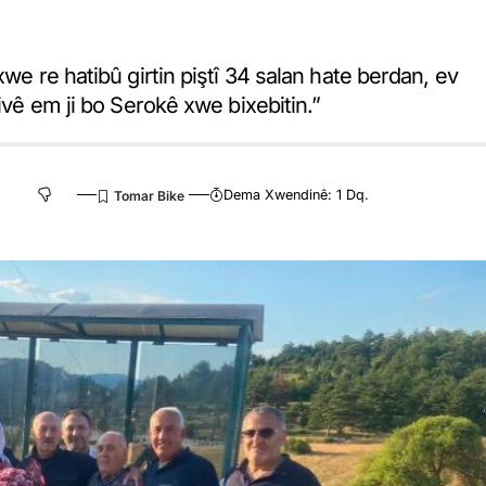
xwe re hatibû girtin piştî 34 salan hate berdan, ev
Divê em ji bo Serokê xwe bixebitin.”
Dema Xwendinê: 1 Dq.