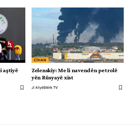
CÎHAN
i aştiyê
Zelenskiy: Me li navendên petrolê
yên Rûsyayê xist
Ji Aliyê
Stêrk TV