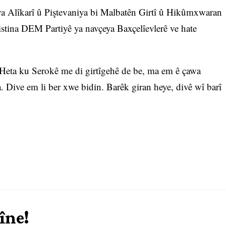
ya Alîkarî û Piştevaniya bi Malbatên Girtî û Hikûmxwaran
na DEM Partiyê ya navçeya Baxçelîevlerê ve hate
 “Heta ku Serokê me di girtîgehê de be, ma em ê çawa
. Dive em li ber xwe bidin. Barêk giran heye, divê wî barî
îne!