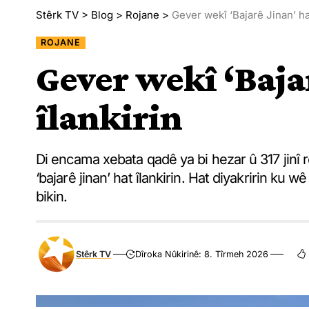
Stêrk TV
>
Blog
>
Rojane
>
Gever wekî ‘Bajarê Jinan’ ha
ROJANE
Gever wekî ‘Baja
îlankirin
Di encama xebata qadê ya bi hezar û 317 jinî 
‘bajarê jinan’ hat îlankirin. Hat diyakririn ku wê
bikin.
Stêrk TV
Dîroka Nûkirinê: 8. Tîrmeh 2026