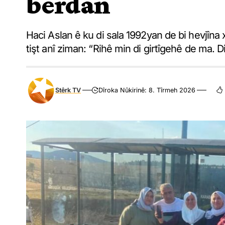
berdan
Haci Aslan ê ku di sala 1992yan de bi hevjîna 
tişt anî ziman: “Rihê min di girtîgehê de ma. 
Stêrk TV
Dîroka Nûkirinê: 8. Tîrmeh 2026