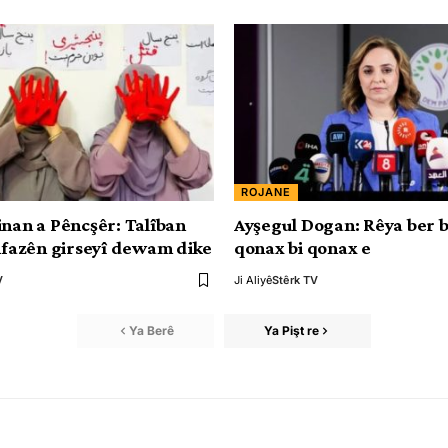
ROJANE
inan a Pêncşêr: Talîban
Ayşegul Dogan: Rêya ber b
înfazên girseyî dewam dike
qonax bi qonax e
V
Ji Aliyê
Stêrk TV
Ya Berê
Ya Pişt re