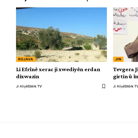
ROJAVA
JIN
Li Efrînê xerac ji xwediyên erdan
Tevgera J
dixwazin
girtin û 
Ji Aliyê
Stêrk TV
Ji Aliyê
Stêrk T