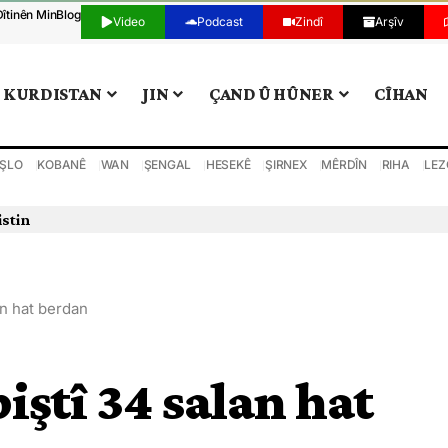
Dîtinên Min
Blog
Video
Podcast
Zindî
Arşîv
KURDISTAN
JIN
ÇAND Û HÛNER
CÎHAN
ŞLO
KOBANÊ
WAN
ŞENGAL
HESEKÊ
ŞIRNEX
MÊRDÎN
RIHA
LEZ
an hat berdan
iştî 34 salan hat