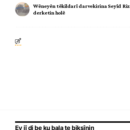
Wêneyên têkildarî darvekirina Seyîd Riz
derketin holê
Ev jî di be ku bala te bikşînin