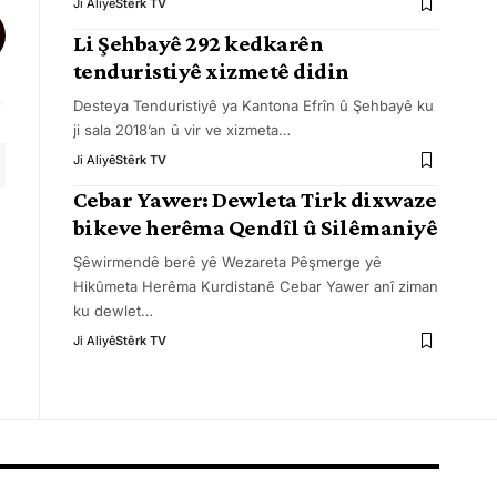
Ji Aliyê
Stêrk TV
Li Şehbayê 292 kedkarên
tenduristiyê xizmetê didin
Desteya Tenduristiyê ya Kantona Efrîn û Şehbayê ku
ji sala 2018’an û vir ve xizmeta
…
Ji Aliyê
Stêrk TV
Cebar Yawer: Dewleta Tirk dixwaze
bikeve herêma Qendîl û Silêmaniyê
Şêwirmendê berê yê Wezareta Pêşmerge yê
Hikûmeta Herêma Kurdistanê Cebar Yawer anî ziman
ku dewlet
…
Ji Aliyê
Stêrk TV