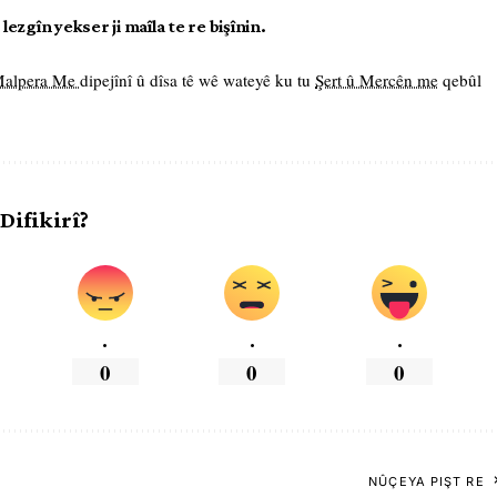
ezgîn yekser ji maîla te re bişînin.
 Malpera Me
dipejînî û dîsa tê wê wateyê ku tu
Şert û Mercên me
qebûl
 Difikirî?
.
.
.
0
0
0
NÛÇEYA PIŞT RE