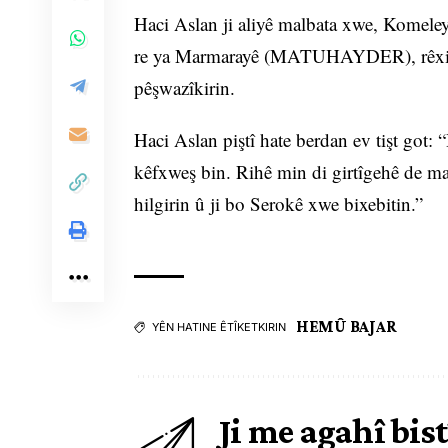
Haci Aslan ji aliyê malbata xwe, Komele
re ya Marmarayê (MATUHAYDER), rêxisti
pêşwazîkirin.
Haci Aslan piştî hate berdan ev tişt got:
kêfxweş bin. Rihê min di girtîgehê de ma
hilgirin û ji bo Serokê xwe bixebitin.”
HEMÛ BAJAR
YÊN HATINE ÊTÎKETKIRIN
Ji me agahî bist