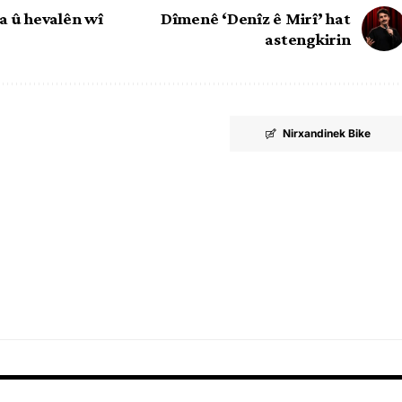
a û hevalên wî
Dîmenê ‘Denîz ê Mirî’ hat
astengkirin
Nirxandinek Bike