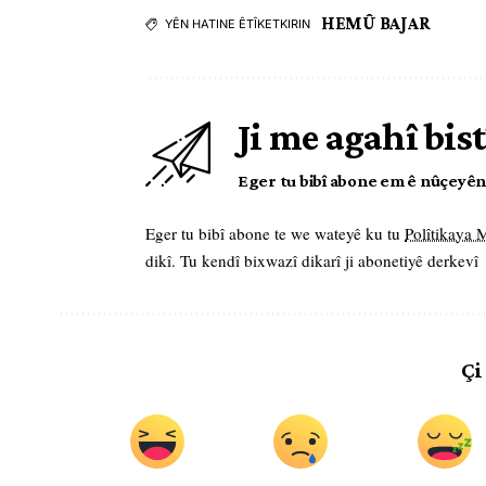
HEMÛ BAJAR
YÊN HATINE ÊTÎKETKIRIN
Ji me agahî bist
Eger tu bibî abone em ê nûçeyên l
Eger tu bibî abone te we wateyê ku tu
Polîtikaya
dikî. Tu kendî bixwazî dikarî ji abonetiyê derkevî
Çi