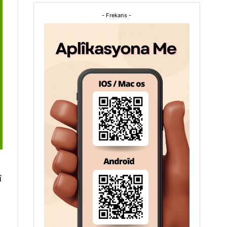
- Frekans -
î