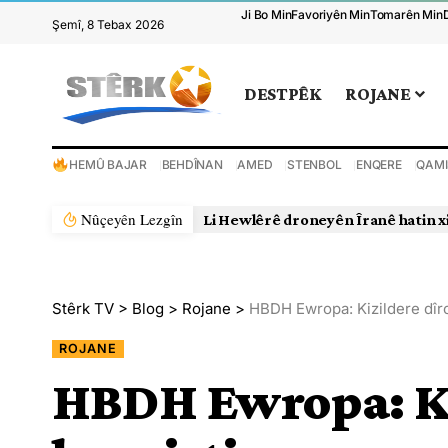
Ji Bo Min
Favoriyên Min
Tomarên Min
Şemî, 8 Tebax 2026
DESTPÊK
ROJANE
HEMÛ BAJAR
BEHDÎNAN
AMED
STENBOL
ENQERE
QAMI
Nûçeyên Lezgîn
Li Hewlêrê droneyên Îranê hatin x
Stêrk TV
>
Blog
>
Rojane
>
HBDH Ewropa: Kizildere dîro
ROJANE
HBDH Ewropa: Ki