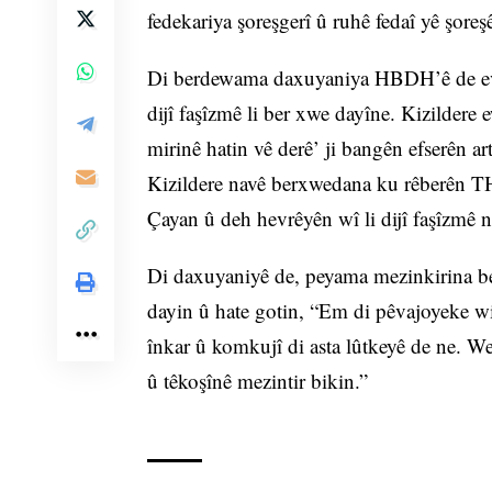
fedekariya şoreşgerî û ruhê fedaî yê şoreşê
Di berdewama daxuyaniya HBDH’ê de ev tişt
dijî faşîzmê li ber xwe dayîne. Kizildere
mirinê hatin vê derê’ ji bangên efserên a
Kizildere navê berxwedana ku rêberên 
Çayan û deh hevrêyên wî li dijî faşîzmê n
Di daxuyaniyê de, peyama mezinkirina be
dayin û hate gotin, “Em di pêvajoyeke wisa
înkar û komkujî di asta lûtkeyê de ne. 
û têkoşînê mezintir bikin.”