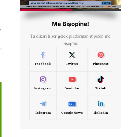
HD
00:43
Me Bişopîne!
ê
Tu dikarî li ser gelek platforman rûpelên me
bişopînî.
Facebook
Twitter
Pinterest
Instagram
Youtube
Tiktok
Telegram
Google News
LinkedIn