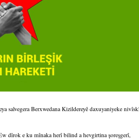
a salvegera Berxwedana Kizildereyê daxuyaniyeke nivîsk
Ew dîrok e ku mînaka herî bilind a hevgirtina şoreşgerî,