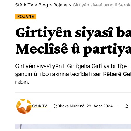
Stêrk TV
>
Blog
>
Rojane
>
Girtiyên siyasî bang li Serok
ROJANE
Girtiyên siyasî b
Meclîsê û partiy
Girtiyên siyasî yên li Girtîgeha Girtî ya bi Tîp
şandin û ji bo rakirina tecrîda li ser Rêberê G
rabin.
Stêrk TV
Dîroka Nûkirinê: 28. Adar 2024