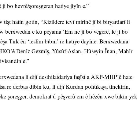
 ji bo hevrê/şoreşgeran hatiye jiyîn e.”
 hatin gotin, “Kizildere tevî mirinê jî bi biryardarî li
 ew berxwedan e ku peyama ‘Em ne ji bo vegerê, lê ji bo
rtêşa Tirk ên ‘teslîm bibin’ re hatiye dayîne. Berxwedana
THKO’ê Denîz Gezmîş, Yûsûf Aslan, Hûseyîn Înan, Mahîr
ivîsandin e.”
rxwedana li dijî desthilatdariya faşîst a AKP-MHP’ê hate
 re derbas dibin ku, li dijî Kurdan polîtîkaya tinekirin,
Weke şoreşger, demokrat û pêşverû em ê hêzên xwe bikin ye