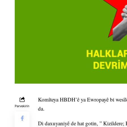
Komîteya HBDH’ê ya Ewropayê bi wesîley
Parvekirin
da.
Di daxuyaniyê de hat gotin, ” Kizildere; 