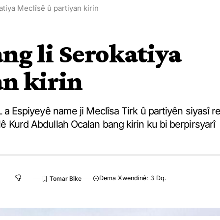
atiya Meclîsê û partiyan kirin
ang li Serokatiya
an kirin
a L a Espiyeyê name ji Meclîsa Tirk û partiyên siyasî r
elê Kurd Abdullah Ocalan bang kirin ku bi berpirsyarî
Dema Xwendinê: 3 Dq.