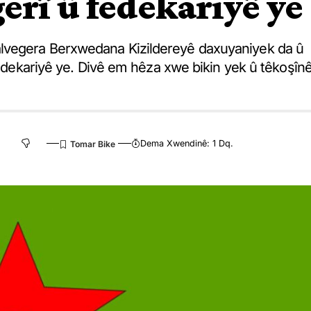
erî û fedekariyê ye
lvegera Berxwedana Kizildereyê daxuyaniyek da û
 fedekariyê ye. Divê em hêza xwe bikin yek û têkoşîn
Dema Xwendinê: 1 Dq.