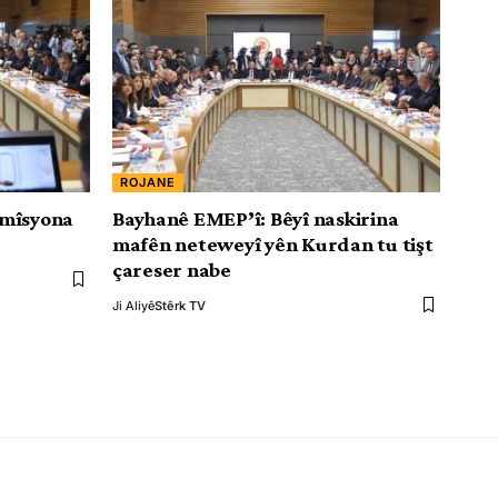
ROJANE
omîsyona
Bayhanê EMEP’î: Bêyî naskirina
mafên neteweyî yên Kurdan tu tişt
çareser nabe
Ji Aliyê
Stêrk TV