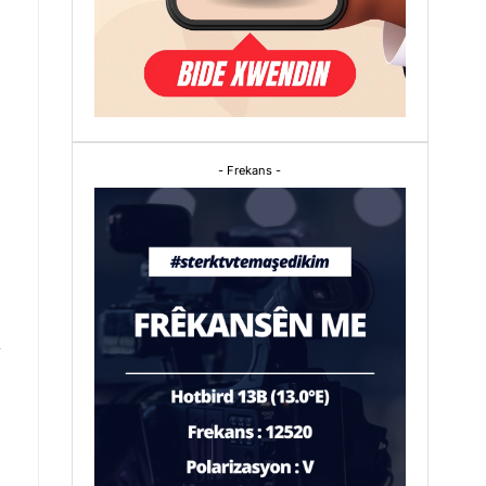
- Frekans -
k