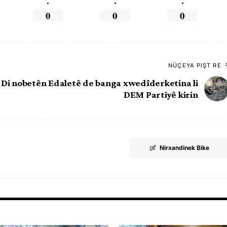
.
.
.
0
0
0
NÛÇEYA PIŞT RE
Di nobetên Edaletê de banga xwedîderketina li
DEM Partiyê kirin
Nirxandinek Bike