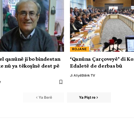
ROJANE
el qanûnê ji bo bindestan
‘Qanûna Çarçoveyê’ di K
 nû ya têkoşînê dest pê
Edaletê de derbas bû
Ji Aliyê
Stêrk TV
V
Ya Berê
Ya Pişt re