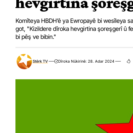
hevgirtina şoreşg
Komîteya HBDH’ê ya Ewropayê bi wesîleya sa
got, "Kizildere dîroka hevgirtina şoreşgerî û
bi pêş ve bibin."
Stêrk TV
Dîroka Nûkirinê: 28. Adar 2024