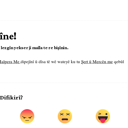
îne!
ezgîn yekser ji maîla te re bişînin.
 Malpera Me
dipejînî û dîsa tê wê wateyê ku tu
Şert û Mercên me
qebûl
 Difikirî?