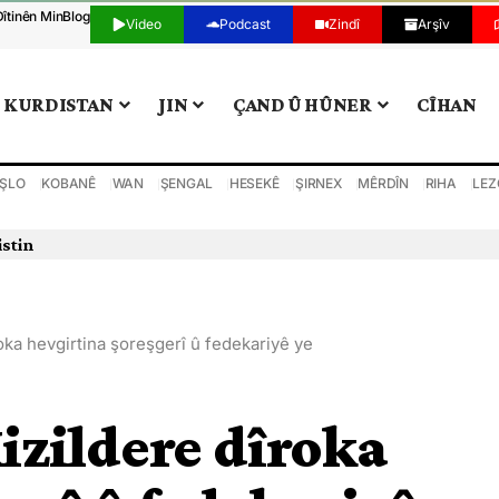
Dîtinên Min
Blog
Video
Podcast
Zindî
Arşîv
KURDISTAN
JIN
ÇAND Û HÛNER
CÎHAN
ŞLO
KOBANÊ
WAN
ŞENGAL
HESEKÊ
ŞIRNEX
MÊRDÎN
RIHA
LEZ
istin
ka hevgirtina şoreşgerî û fedekariyê ye
zildere dîroka