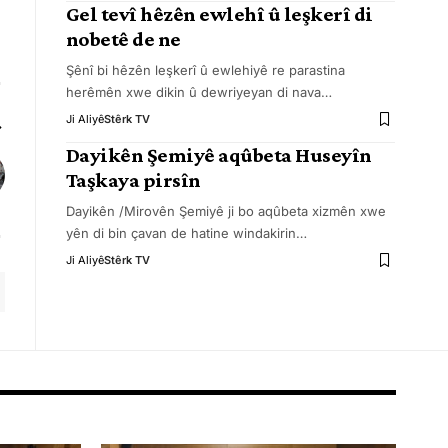
Gel tevî hêzên ewlehî û leşkerî di
nobetê de ne
Şênî bi hêzên leşkerî û ewlehiyê re parastina
herêmên xwe dikin û dewriyeyan di nava
…
Ji Aliyê
Stêrk TV
Dayikên Şemiyê aqûbeta Huseyîn
Taşkaya pirsîn
Dayikên /Mirovên Şemiyê ji bo aqûbeta xizmên xwe
yên di bin çavan de hatine windakirin
…
Ji Aliyê
Stêrk TV