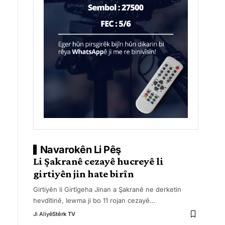
Navarokên Li Pêş
Li Şakranê cezayê hucreyê li
girtiyên jin hate birîn
Girtiyên li Girtîgeha Jinan a Şakranê ne derketin
hevdîtinê, lewma ji bo 11 rojan cezayê
…
Ji Aliyê
Stêrk TV