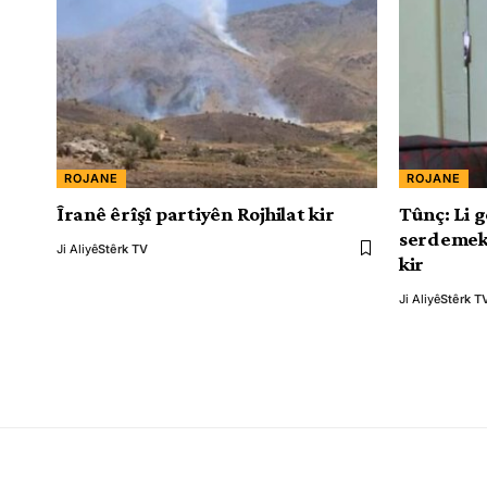
ROJANE
ROJANE
Îranê êrîşî partiyên Rojhilat kir
Tûnç: Li g
serdemeke
Ji Aliyê
Stêrk TV
kir
Ji Aliyê
Stêrk T