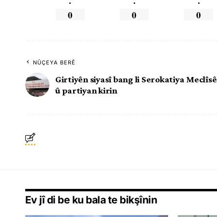
.
.
.
0
0
0
NÛÇEYA BERÊ
Girtiyên siyasî bang li Serokatiya Meclîsê
û partiyan kirin
Ev jî di be ku bala te bikşînin