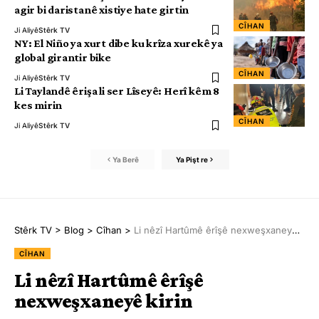
agir bi daristanê xistiye hate girtin
CÎHAN
Ji Aliyê
Stêrk TV
NY: El Niño ya xurt dibe ku krîza xurekê ya
global girantir bike
CÎHAN
Ji Aliyê
Stêrk TV
Li Taylandê êrişa li ser Lîseyê: Herî kêm 8
kes mirin
CÎHAN
Ji Aliyê
Stêrk TV
Ya Berê
Ya Pişt re
Stêrk TV
>
Blog
>
Cîhan
>
Li nêzî Hartûmê êrîşê nexweşxaneyê kirin
CÎHAN
Li nêzî Hartûmê êrîşê
nexweşxaneyê kirin