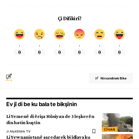
Çi Difikirî?
.
.
.
.
.
.
0
0
0
0
0
0
Nirxandinek Bike
Ev jî di be ku bala te bikşînin
Li Yemenê di êrişa Hûsiyan de 3 leşkerên
din hatin kuştin
CÎHAN
Ji Aliyê
Stêrk TV
Li Yewnanistanê şaredarek bi îdîaya ku