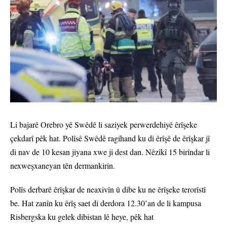
Li bajarê Orebro yê Swêdê li saziyek perwerdehiyê êrîşeke
çekdarî pêk hat. Polîsê Swêdê ragihand ku di êrîşê de êrîşkar jî
di nav de 10 kesan jiyana xwe ji dest dan. Nêzîkî 15 birîndar li
nexweşxaneyan tên dermankirin.
Polîs derbarê êrîşkar de neaxivîn û dibe ku ne êrîşeke terorîstî
be. Hat zanîn ku êrîş saet di derdora 12.30’an de li kampusa
Risbergska ku gelek dibistan lê heye, pêk hat