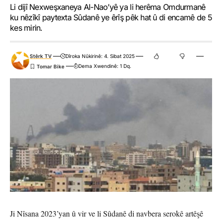
Li dijî Nexweşxaneya Al-Nao’yê ya li herêma Omdurmanê
ku nêzîkî paytexta Sûdanê ye êrîş pêk hat û di encamê de 5
kes mirin.
Stêrk TV
Dîroka Nûkirinê: 4. Sibat 2025
Dema Xwendinê: 1 Dq.
Ji Nîsana 2023’yan û vir ve li Sûdanê di navbera serokê artêşê