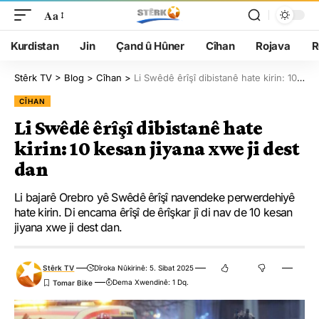
Aa
Kurdistan
Jin
Çand û Hûner
Cîhan
Rojava
R
Stêrk TV
>
Blog
>
Cîhan
>
Li Swêdê êrîşî dibistanê hate kirin: 10 kesan jiyana xwe ji dest dan
CÎHAN
Li Swêdê êrîşî dibistanê hate
kirin: 10 kesan jiyana xwe ji dest
dan
Li bajarê Orebro yê Swêdê êrîşî navendeke perwerdehiyê
hate kirin. Di encama êrîşî de êrîşkar jî di nav de 10 kesan
jiyana xwe ji dest dan.
Stêrk TV
Dîroka Nûkirinê: 5. Sibat 2025
Dema Xwendinê: 1 Dq.