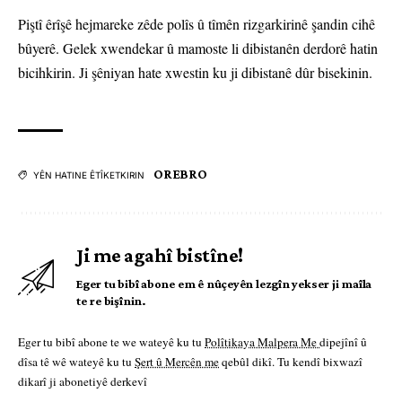
Piştî êrîşê hejmareke zêde polîs û tîmên rizgarkirinê şandin cihê
bûyerê. Gelek xwendekar û mamoste li dibistanên derdorê hatin
bicihkirin. Ji şêniyan hate xwestin ku ji dibistanê dûr bisekinin.
OREBRO
YÊN HATINE ÊTÎKETKIRIN
Ji me agahî bistîne!
Eger tu bibî abone em ê nûçeyên lezgîn yekser ji maîla
te re bişînin.
Eger tu bibî abone te we wateyê ku tu
Polîtikaya Malpera Me
dipejînî û
dîsa tê wê wateyê ku tu
Şert û Mercên me
qebûl dikî. Tu kendî bixwazî
dikarî ji abonetiyê derkevî