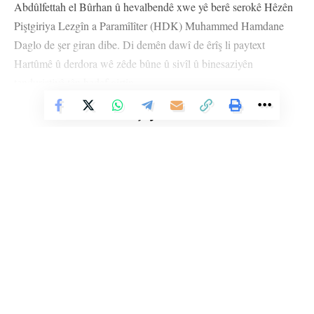
Abdûlfettah el Bûrhan û hevalbendê xwe yê berê serokê Hêzên
Piştgiriya Lezgîn a Paramîlîter (HDK) Muhammed Hamdane
Daglo de şer giran dibe. Di demên dawî de êrîş li paytext
Hartûmê û derdora wê zêde bûne û sivîl û binesaziyên
tenduristiyê tên hedef girtin.
Vê Nûçeyê Bixwîne
Li gorî AFP’ê di êrîşa HDK’ê ya li dijî nexweşxaneyekê de 5
mirin û di nava qûrbaniyan de kesên dilxwaz ên tenduristiyê jî
hene. Nexweşxaneya Al Nao ya di bin kontrola artêşa Sûdanê
de ye, ji aliyê Bijîşkên Sînornenasan (MSF) ve tê destekkirin.
Çavkaniyên tenduristiyê diyar kirin ku berê jî ev nexweşxane
bûye hedefa HDK’ê.
Li gorî Komîteya rizgariyê ya Navneteweyî, şer rê li ber mirina
Li Ser Şopa Heqîqetê
Stêrk TV ji sala 2009an ve di warên siyasî, civakî, çandî û hunerî de
bi deh hezaran kesî, bê cih û warkirina zêdeyî 12 mîlyon mirovî
weşanê dike. Bi nêrîna azadiya jinê û avakirina civakeke demokratîk,
vekiriye.
Stêrk TV xebatên civakî, çandî, hunerî, dîrokî, aborî û yên jîngehê