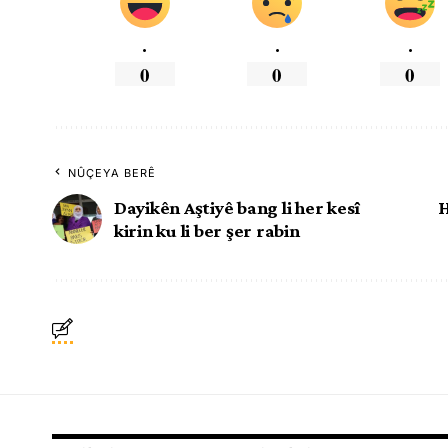
.
.
.
0
0
0
NÛÇEYA BERÊ
Dayikên Aştiyê bang li her kesî
H
kirin ku li ber şer rabin