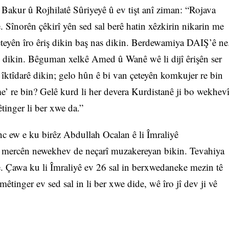
 Bakur û Rojhilatê Sûriyeyê û ev tişt anî ziman: “Rojava
. Sînorên çêkirî yên sed sal berê hatin xêzkirin nikarin me
teyên îro êriş dikin baş nas dikin. Berdewamiya DAIŞ’ê ne
ikin. Bêguman xelkê Amed û Wanê wê li dijî êrişên ser
ktîdarê dikin; gelo hûn ê bi van çeteyên komkujer re bin
e’ re bin? Gelê kurd li her devera Kurdistanê ji bo wekhev
êtinger li ber xwe da.”
nc ew e ku birêz Abdullah Ocalan ê li Îmraliyê
û mercên newekhev de neçarî muzakereyan bikin. Tevahiya
e. Çawa ku li Îmraliyê ev 26 sal in berxwedaneke mezin tê
 mêtinger ev sed sal in li ber xwe dide, wê îro jî dev ji vê