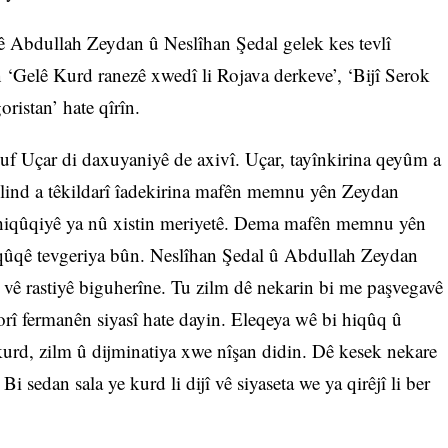
 Abdullah Zeydan û Neslîhan Şedal gelek kes tevlî
‘Gelê Kurd ranezê xwedî li Rojava derkeve’, ‘Bijî Serok
ristan’ hate qîrîn.
 Uçar di daxuyaniyê de axivî. Uçar, tayînkirina qeyûm a
ilind a têkildarî îadekirina mafên memnu yên Zeydan
êhiqûqiyê ya nû xistin meriyetê. Dema mafên memnu yên
hiqûqê tevgeriya bûn. Neslîhan Şedal û Abdullah Zeydan
 vê rastiyê biguherîne. Tu zilm dê nekarin bi me paşvegavê
orî fermanên siyasî hate dayin. Eleqeya wê bi hiqûq û
urd, zilm û dijminatiya xwe nîşan didin. Dê kesek nekare
Bi sedan sala ye kurd li dijî vê siyaseta we ya qirêjî li ber