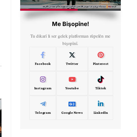
HD
00:42
Me Bişopîne!
Tu dikarî li ser gelek platforman rûpelên me
bişopînî.
Facebook
Twitter
Pinterest
Instagram
Youtube
Tiktok
Telegram
Google News
LinkedIn