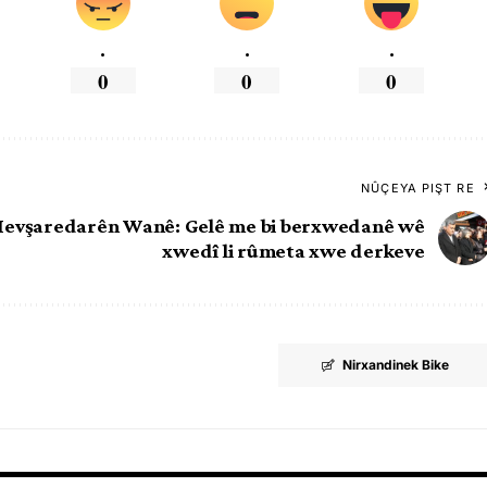
.
.
.
0
0
0
NÛÇEYA PIŞT RE
evşaredarên Wanê: Gelê me bi berxwedanê wê
xwedî li rûmeta xwe derkeve
Nirxandinek Bike