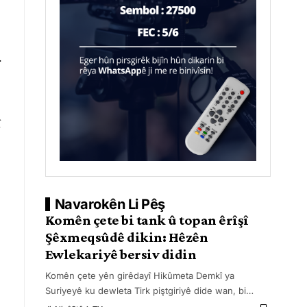
.
î
Navarokên Li Pêş
Komên çete bi tank û topan êrîşî
Şêxmeqsûdê dikin: Hêzên
Ewlekariyê bersiv didin
Komên çete yên girêdayî Hikûmeta Demkî ya
Suriyeyê ku dewleta Tirk piştgiriyê dide wan, bi
…