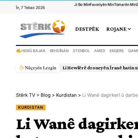
Ji Bo Min
Favoriyên Min
Tomarên Min
În, 7 Tebax 2026
DESTPÊK
ROJANE
HEMÛ BAJAR
BEHDÎNAN
STENBOL
AMED
ENQERE
QAMI
Nûçeyên Lezgîn
Li Hewlêrê droneyên Îranê hatin x
Stêrk TV
>
Blog
>
Kurdistan
>
Li Wanê dagirkerî û darb
KURDISTAN
Li Wanê dagirke