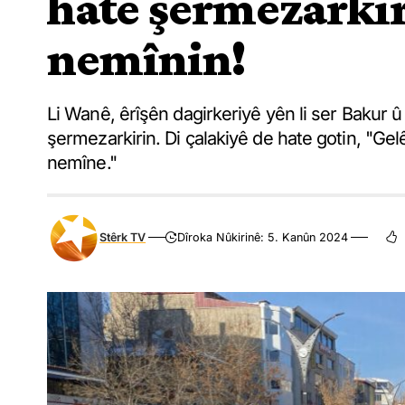
hate şermezarki
nemînin!
Li Wanê, êrîşên dagirkeriyê yên li ser Bakur 
şermezarkirin. Di çalakiyê de hate gotin, "Gel
nemîne."
Stêrk TV
Dîroka Nûkirinê: 5. Kanûn 2024