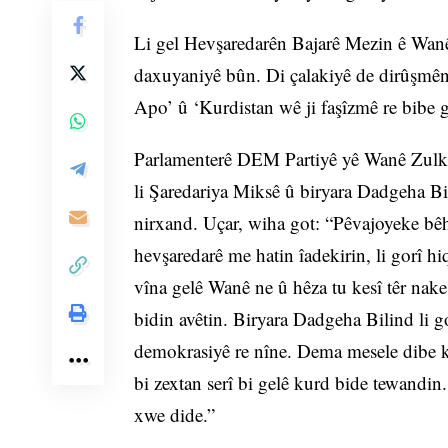
Li gel Hevşaredarên Bajarê Mezin ê Wanê
daxuyaniyê bûn. Di çalakiyê de dirûşmên 
Apo’ û ‘Kurdistan wê ji faşîzmê re bibe go
Parlamenterê DEM Partiyê yê Wanê Zulkuf
li Şaredariya Miksê û biryara Dadgeha B
nirxand. Uçar, wiha got: “Pêvajoyeke b
hevşaredarê me hatin îadekirin, li gorî 
vîna gelê Wanê ne û hêza tu kesî têr nake
bidin avêtin. Biryara Dadgeha Bilind li g
demokrasiyê re nîne. Dema mesele dibe k
bi zextan serî bi gelê kurd bide tewandin. 
xwe dide.”