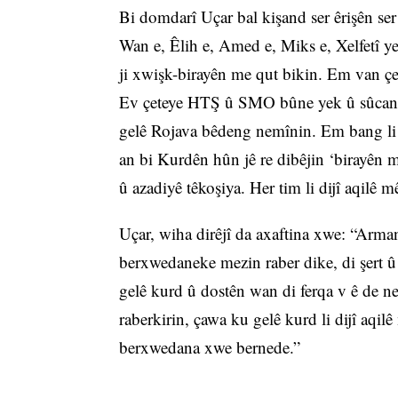
Bi domdarî Uçar bal kişand ser êrişên ser
Wan e, Êlih e, Amed e, Miks e, Xelfetî ye
ji xwişk-birayên me qut bikin. Em van çe
Ev çeteye HTŞ û SMO bûne yek û sûcan d
gelê Rojava bêdeng nemînin. Em bang li î
an bi Kurdên hûn jê re dibêjin ‘birayên m
û azadiyê têkoşiya. Her tim li dijî aqilê m
Uçar, wiha dirêjî da axaftina xwe: “Arma
berxwedaneke mezin raber dike, di şert 
gelê kurd û dostên wan di ferqa v ê de n
raberkirin, çawa ku gelê kurd li dijî aqilê
berxwedana xwe bernede.”