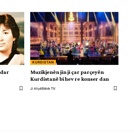
KURDISTAN
ndar
Muzikjenên jin ji çar parçeyên
Kurdistanê bi hev re konser dan
Ji Aliyê
Stêrk TV