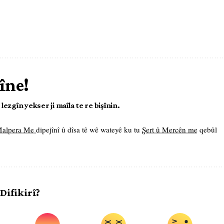
îne!
ezgîn yekser ji maîla te re bişînin.
 Malpera Me
dipejînî û dîsa tê wê wateyê ku tu
Şert û Mercên me
qebûl
 Difikirî?