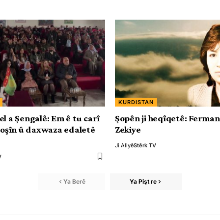
KURDISTAN
el a Şengalê: Em ê tu carî
Şopên ji heqîqetê: Ferma
êkoşîn û daxwaza edaletê
Zekiye
Ji Aliyê
Stêrk TV
V
Ya Berê
Ya Pişt re