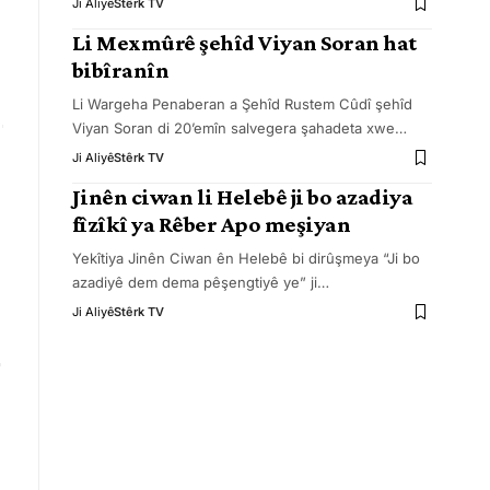
Ji Aliyê
Stêrk TV
Li Mexmûrê şehîd Viyan Soran hat
bibîranîn
Li Wargeha Penaberan a Şehîd Rustem Cûdî şehîd
Viyan Soran di 20’emîn salvegera şahadeta xwe
…
Ji Aliyê
Stêrk TV
Jinên ciwan li Helebê ji bo azadiya
fîzîkî ya Rêber Apo meşiyan
Yekîtiya Jinên Ciwan ên Helebê bi dirûşmeya “Ji bo
azadiyê dem dema pêşengtiyê ye” ji
…
Ji Aliyê
Stêrk TV