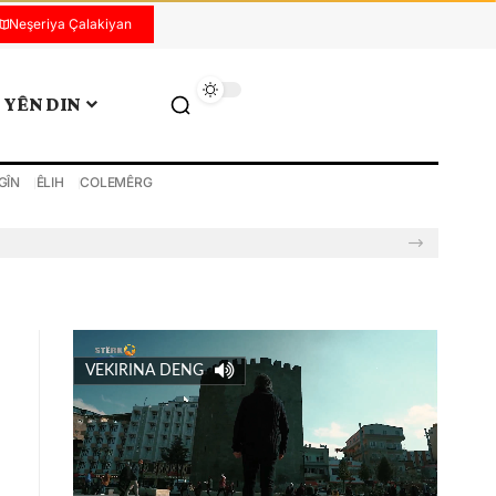
Neşeriya Çalakiyan
YÊN DIN
GÎN
ÊLIH
COLEMÊRG
VEKIRINA DENG