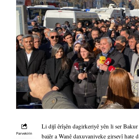
Li dijî êrîşên dagirkeriyê yên li ser Bakur
Parvekirin
bajêr a Wanê daxuyaniyeke girseyî hate d