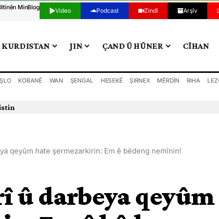
Dîtinên Min
Blog
Video
Podcast
Zindî
Arşîv
KURDISTAN
JIN
ÇAND Û HÛNER
CÎHAN
ŞLO
KOBANÊ
WAN
ŞENGAL
HESEKÊ
ŞIRNEX
MÊRDÎN
RIHA
LEZ
istin
eya qeyûm hate şermezarkirin: Em ê bêdeng nemînin!
rî û darbeya qeyûm