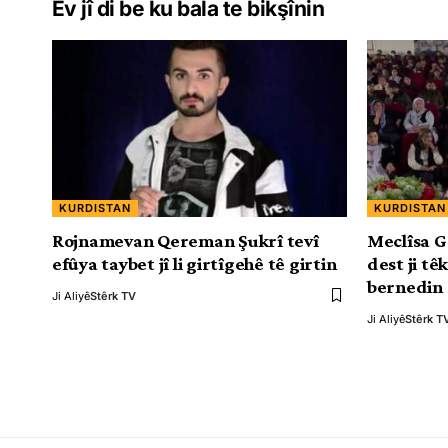
Ev jî di be ku bala te bikşînin
KURDISTAN
KURDISTAN
Rojnamevan Qereman Şukrî tevî
Meclîsa G
efûya taybet jî li girtîgehê tê girtin
dest ji t
bernedin
Ji Aliyê
Stêrk TV
Ji Aliyê
Stêrk T