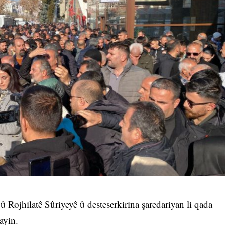
 û Rojhilatê Sûriyeyê û desteserkirina şaredariyan li qada
ayin.