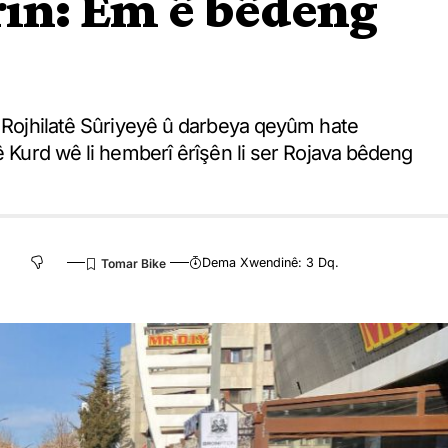
rin: Em ê bêdeng
û Rojhilatê Sûriyeyê û darbeya qeyûm hate
ê Kurd wê li hemberî êrîşên li ser Rojava bêdeng
Dema Xwendinê: 3 Dq.