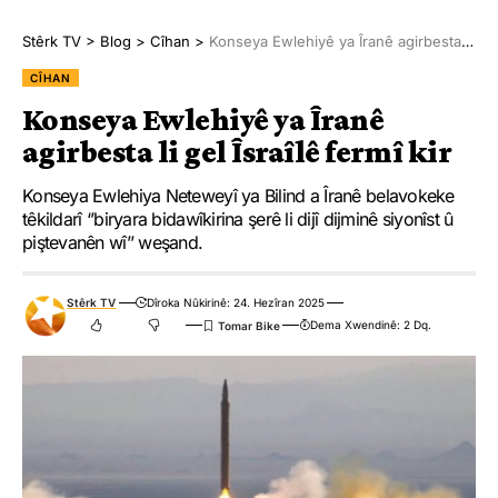
Stêrk TV
>
Blog
>
Cîhan
>
Konseya Ewlehiyê ya Îranê agirbesta li gel Îsraîlê fermî kir
CÎHAN
Konseya Ewlehiyê ya Îranê
agirbesta li gel Îsraîlê fermî kir
Konseya Ewlehiya Neteweyî ya Bilind a Îranê belavokeke
têkildarî ‘’biryara bidawîkirina şerê li dijî dijminê siyonîst û
piştevanên wî’’ weşand.
Stêrk TV
Dîroka Nûkirinê: 24. Hezîran 2025
Dema Xwendinê: 2 Dq.