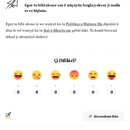
Eger tu bibî abone em ê nûçeyên lezgîn yekser ji maîla
te re bişînin.
Eger tu bibî abone te we wateyê ku tu
Polîtikaya Malpera Me
dipejînî û
dîsa tê wê wateyê ku tu
Şert û Mercên me
qebûl dikî. Tu kendî bixwazî
dikarî ji abonetiyê derkevî
Çi Difikirî?
.
.
.
.
.
.
0
0
0
0
0
0
Nirxandinek Bike