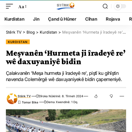
Aa
Kurdistan
Jin
Çand û Hûner
Cîhan
Rojava
R
Stêrk TV
>
Blog
>
Kurdistan
>
Meşvanên ‘Hurmeta ji îradeyê re’ wê daxuyaniyê bidin
KURDISTAN
Meşvanên ‘Hurmeta ji îradeyê re’
wê daxuyaniyê bidin
Çalakvanên 'Meşa hurmeta ji îradeyê re', piştî ku gihîştin
navenda Colemêrgê wê daxuyaniyekê bidin çapemeniyê.
Stêrk TV
Dîroka Nûkirinê: 8. Tîrmeh 2024
Dema Xwendinê: 1 Dq.