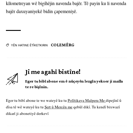
kîlometreyan wê bigihêjin navenda bajêr. Tê payin ku li navenda
bajêr daxuyaniyekê bidin çapemeniyê.
COLEMÊRG
YÊN HATINE ÊTÎKETKIRIN
Ji me agahî bistîne!
Eger tu bibî abone em ê nûçeyên lezgîn yekser ji maîla
te re bişînin.
Eger tu bibî abone te we wateyê ku tu
Polîtikaya Malpera Me
dipejînî û
dîsa tê wê wateyê ku tu
Şert û Mercên me
qebûl dikî. Tu kendî bixwazî
dikarî ji abonetiyê derkevî