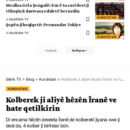
Meclîsa Gel a Şengalê: Em ê tu carî dest ji
têkoşîn û daxwaza edaletê bernedin
KURDISTAN
Ji Aliyê
Stêrk TV
Şopên ji heqîqetê: Fermandar Zekiye
Ji Aliyê
Stêrk TV
KURDISTAN
Ya Berê
Ya Pişt re
Stêrk TV
>
Blog
>
Kurdistan
>
Kolberek ji aliyê hêzên Îranê ve hate qetilkirin
KURDISTAN
Kolberek ji aliyê hêzên Îranê ve
hate qetilkirin
Di encama hêzên dewleta Îranê de kolberekî jiyana xwe ji
dest da, 4 kolber jî birîndar bûn.