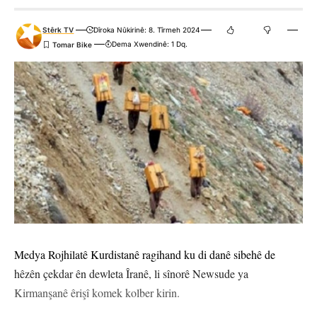
Stêrk TV
Dîroka Nûkirinê: 8. Tîrmeh 2024
Dema Xwendinê: 1 Dq.
Medya Rojhilatê Kurdistanê ragihand ku di danê sibehê de
hêzên çekdar ên dewleta Îranê, li sînorê Newsude ya
Kirmanşanê êrişî komek kolber kirin.