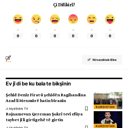
Çi Difikirî?
.
.
.
.
.
.
0
0
0
0
0
0
Nirxandinek Bike
Ev jî di be ku bala te bikşînin
Şehîd Denîz Firat û şehîdên Ragihandina
Azad li Mexmûrê hatin bîranîn
KURDISTAN
Ji Aliyê
Stêrk TV
Rojnamevan Qereman Şukrî tevî efûya
taybet jî li girtîgehê tê girtin
KURDISTAN
Ji Aliyê
Stêrk TV