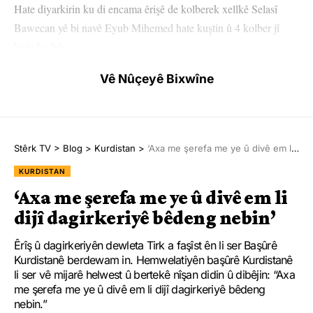
Hate diyarkirin ku di encama êrişê de kolberek xellkê Selasî
Bawecan yê bi navê Eyub Mihemed hate kuştin û 4 kolber jî
birîndar bûn.
Vê Nûçeyê Bixwîne
Her wiha hate destnîşankirin ku 4 kolberên ku birîndarbûne li
nexweşxaneya Qudis ya bajarê Pawe têne dermankirin, lê
nasnameya wan nehate diyarkirin.
Stêrk TV
>
Blog
>
Kurdistan
>
‘Axa me şerefa me ye û divê em li dijî dagirkeriyê bêdeng nebin’
Hêjayî gotinêye ku li gorî bîlançoya herî dawî ya Kolbernews’ê
ragihandî di 6 mehên destpêkê yên îsal de 270 kolber li deverên
KURDISTAN
cuda yên sînorên Rojhilatê Kurdistanê hatine kuştin û
‘Axa me şerefa me ye û divê em li
birîndarkirin ku ji vane 20 kes dibin temenê 18 salî de bûn.
dijî dagirkeriyê bêdeng nebin’
Êrîş û dagirkeriyên dewleta Tirk a faşîst ên li ser Başûrê
Kurdistanê berdewam in. Hemwelatiyên başûrê Kurdistanê
li ser vê mijarê helwest û bertekê nîşan didin û dibêjin: “Axa
HEMÛ BAJAR
me şerefa me ye û divê em li dijî dagirkeriyê bêdeng
YÊN HATINE ÊTÎKETKIRIN
nebin.”