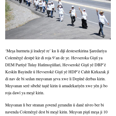
‘Meşa hurmeta ji îradeyê re’ ku li dijî desteserkirina Şaredariya
Colemêrgê destpê kir di roja 9’an de ye. Hevseroka Giştî ya
DEM Partiyê Tulay Hatîmogûllari, Hevserokê Giştî yê DBP’ê
Keskîn Bayindir û Hevserokê Giştî yê HDP’ê Cahît Kirkazak jî
di nav de bi sedan meşvanan şeva xwe li Depînê derbas kirin.
Meşvanan serê sibehê taştê kirin û amadekariyên xwe yên ji bo
roja dawî ya meşê kirin.
Meşvanan li ber stranan govend gerandin û danê nîvro ber bi
navenda Colemêrgê dest bi meşê kirin. Meşvan piştî meşa ji 10