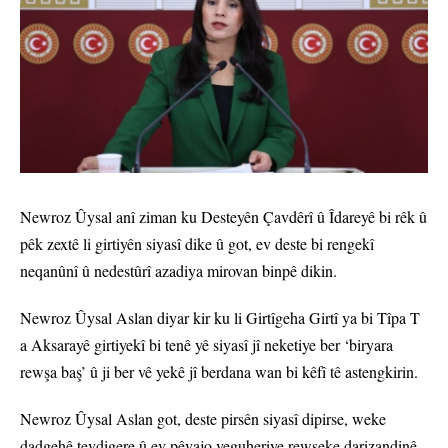
Newroz Ûysal anî ziman ku Desteyên Çavdêrî û Îdareyê bi rêk û
pêk zextê li girtiyên siyasî dike û got, ev deste bi rengekî
neqanûnî û nedestûrî azadiya mirovan binpê dikin.
Newroz Ûysal Aslan diyar kir ku li Girtîgeha Girtî ya bi Tîpa T
a Aksarayê girtiyekî bi tenê yê siyasî jî neketiye ber ‘biryara
rewşa baş’ û ji ber vê yekê jî berdana wan bi kêfî tê astengkirin.
Newroz Ûysal Aslan got, deste pirsên siyasî dipirse, weke
dadgehê tevdigere û ev pêvajo veguheriye rewşeke darizandinê