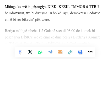
Mîtînga ku wê bi pêşengiya DÎSK, KESK, TMMOB û TTB’ê
bê lidarxistin, wê bi dirûşma ‘Ji bo kd, aştî, demokrasî û edaletê
em ê bi ser bikevin’ pêk were.
Beriya mîtîngê sibeha 1’ê Gulanê saet di 08:00 de komek bi
pêşengiya DÎSK’ê wê çelengekê dîne pêşiya Bîrdariya Komarê
ya Taksîmê. Seroka Giştî ya DÎSK’ê Arzû Çerkezoglû û
rêveberên sendîkayê jî wê tevlî merasîmê bibin.
Vê Nûçeyê Bixwîne
Girseya gel wê ji du baskan ve bi kortejê bikevin qada mîtîngê
ya li Kadikoyê. Saeta kombûnê jî wê saet 10:00 be.
– Korteja DÎSK’ê li ber Nexweşxaneya Nimûne ya Haydarpaşa,
– Korteja KESK’ê jî li nuqteya Sogutluçeşmeyê wê kom bibe.
Beşdarên ku ji van du nuqteyan tevlî bibin wê ber bi Qada
Li Ser Şopa Heqîqetê