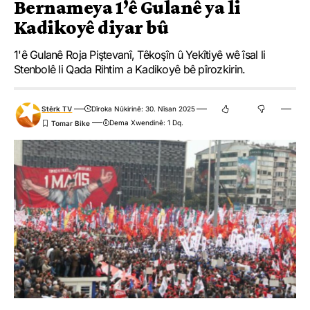
Bernameya 1’ê Gulanê ya li
Kadikoyê diyar bû
1'ê Gulanê Roja Piştevanî, Têkoşîn û Yekîtiyê wê îsal li
Stenbolê li Qada Rihtim a Kadikoyê bê pîrozkirin.
Stêrk TV
Dîroka Nûkirinê: 30. Nîsan 2025
Dema Xwendinê: 1 Dq.