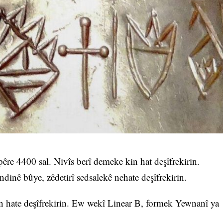
re 4400 sal. Nivîs berî demeke kin hat deşîfrekirin.
ndinê bûye, zêdetirî sedsalekê nehate deşîfrekirin.
vn hate deşîfrekirin. Ew wekî Linear B, formek Yewnanî ya