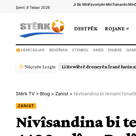
Ji Bo Min
Favoriyên Min
Tomarên Min
Şemî, 8 Tebax 2026
DESTPÊK
ROJANE
HEMÛ BAJAR
BEHDÎNAN
STENBOL
AMED
ENQERE
QAMI
Nûçeyên Lezgîn
Li Hewlêrê droneyên Îranê hatin x
Stêrk TV
>
Blog
>
Zanist
>
Nivîsandina bi temamî fonetî
ZANIST
Nivîsandina bi t