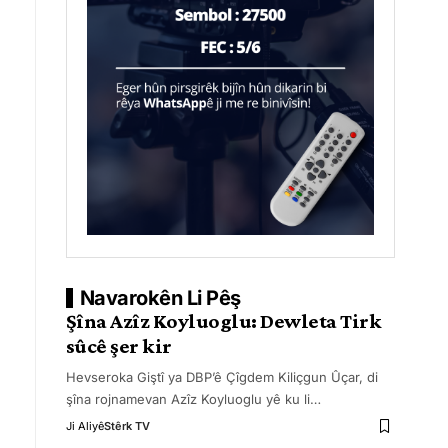
Navarokên Li Pêş
Şîna Azîz Koyluoglu: Dewleta Tirk
sûcê şer kir
Hevseroka Giştî ya DBP’ê Çîgdem Kiliçgun Ûçar, di
şîna rojnamevan Azîz Koyluoglu yê ku li
…
Ji Aliyê
Stêrk TV