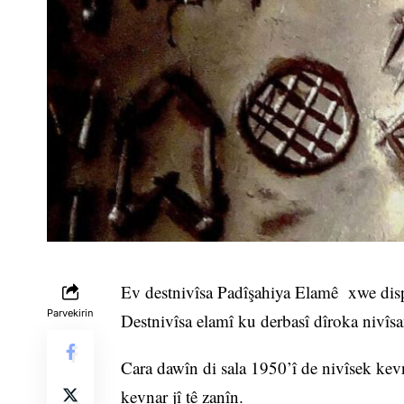
Ev destnivîsa Padîşahiya Elamê xwe dispê
Parvekirin
Destnivîsa elamî ku derbasî dîroka nivîsa
Cara dawîn di sala 1950’î de nivîsek ke
kevnar jî tê zanîn.