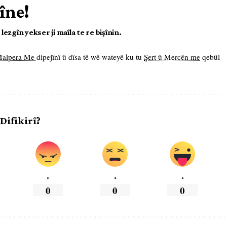
îne!
ezgîn yekser ji maîla te re bişînin.
 Malpera Me
dipejînî û dîsa tê wê wateyê ku tu
Şert û Mercên me
qebûl
 Difikirî?
.
.
.
0
0
0