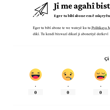
Ji me agahî bist
Eger tu bibî abone em ê nûçeyên l
Eger tu bibî abone te we wateyê ku tu
Polîtikaya
dikî. Tu kendî bixwazî dikarî ji abonetiyê derkevî
Çi
.
.
.
0
0
0