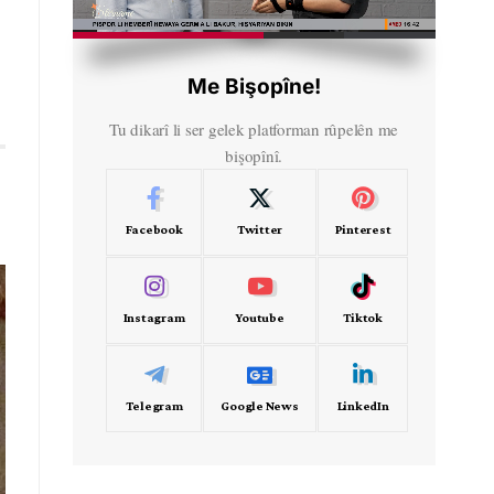
HD
00:44
Me Bişopîne!
Tu dikarî li ser gelek platforman rûpelên me
bişopînî.
Facebook
Twitter
Pinterest
Instagram
Youtube
Tiktok
Telegram
Google News
LinkedIn