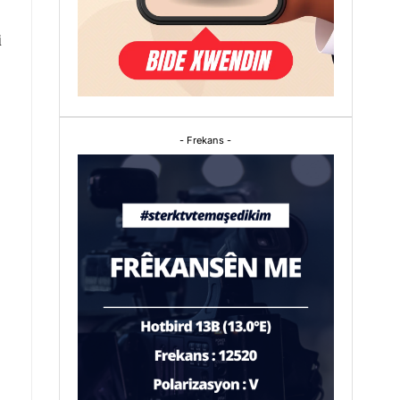
i
- Frekans -