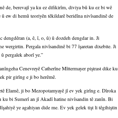
nê de, berevajî ya ku ez difikirîm, diviya bû ku ez bi wê
e û ew di hemû teoriyên têkildarê beridîna nivîsandinê de
c dengdêran (a, ê, î, o, û) û dozdeh dengdar in. Ji
 wergirtin. Pergala nivîsandinê bi 77 îşaretan dixebite. Ji
s û pergalek aborî ye.”
nîngeha Cenevreyê Catherîne Mîttermayer piştrast dike ku
ek pir girîng e ji bo herêmê.
yetê Elamê, ji bo Mezopotamyayê jî ev yek girîng e. Dîroka
ên ku bi Sumerî an jî Akadî hatine nivîsandin tê zanîn. Bi
dîşahiyê ye agahiyan dide me. Ev yek gelek tişt li têgihiştin