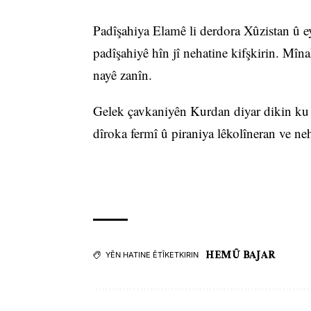
Padîşahiya Elamê li derdora Xûzistan û ey
padîşahiyê hîn jî nehatine kifşkirin. Mîna
nayê zanîn.
Gelek çavkaniyên Kurdan diyar dikin ku E
dîroka fermî û piraniya lêkolîneran ve neh
HEMÛ BAJAR
YÊN HATINE ÊTÎKETKIRIN