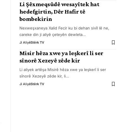
Li Şêxmeqsûdê wesayîtek hat
hedefgirtin, Dêr Hafir tê
bombekirin
Nexweşxaneya Xalid Fecir ku bi dehan sivîl lê ne,
careke din ji aliyê çeteyên dewleta
…
Ji Aliyê
Stêrk TV
Misir hêza xwe ya leşkerî li ser
sînorê Xezeyê zêde kir
Li aliyek artêşa Misirê hêza xwe ya leşkerî li ser
sînorê Xezeyê zêde kir, li
…
Ji Aliyê
Stêrk TV