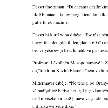
Desset tîne ziman: “Di encama deşîfrekiri
fikrê bihatama ku ev pergal tenê fonetîk 
guhertinek mezin e.”
Desset bi kurtî wiha dibêje: “Ew rêza pên
hevgirtina dengdêr û dengdaran 60 tîp têne
ber vê yekê ew ji hêla fonetîk ve pir hesa
Profesora Lêkolînên Mezopotamyayê li Za
deşîfrekirina Kevirê Elamê Lînear vedîtin
Mîttermayer dibêje, “Ne tenê ji bo Qrali
vê padîşahiyê beriya her tiştî ji çavkaniy
rastî nivîseke ku tenê ji nava vê çandê pa
û dîroka wê zêde dike.”