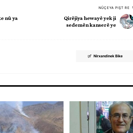
NÛÇEYA PIŞT RE
ke nû ya
Qirêjiya hewayê yek ji
sedemên kanserê ye
Nirxandinek Bike