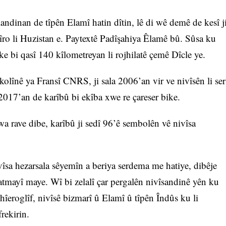
landinan de tîpên Elamî hatin dîtin, lê di wê demê de kesî j
îro li Huzistan e. Paytextê Padîşahiya Êlamê bû. Sûsa ku
ke bi qasî 140 kîlometreyan li rojhilatê çemê Dîcle ye.
kolînê ya Fransî CNRS, ji sala 2006’an vir ve nivîsên li ser
 2017’an de karîbû bi ekîba xwe re çareser bike.
a rave dibe, karîbû ji sedî 96’ê sembolên vê nivîsa
vîsa hezarsala sêyemîn a beriya serdema me hatiye, dibêje
tmayî maye. Wî bi zelalî çar pergalên nivîsandinê yên ku
îeroglîf, nivîsê bizmarî û Elamî û tîpên Îndûs ku li
rekirin.