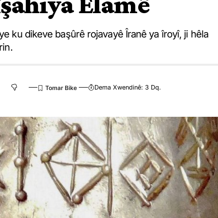
îşahiya Elamê
e ku dikeve başûrê rojavayê Îranê ya îroyî, ji hêla
rin.
Dema Xwendinê: 3 Dq.