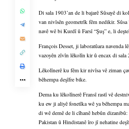
Di sala 1903’an de li bajarê Sûsayê di ko
van nivîsên geometrîk fêm nedikir. Sûsa 
navê wê bi Kurdî û Farsî “Şuş” e, li deşte
François Desset, ji laboratûara navenda lê
vazoyên zîvîn lêkolîn kir û encax di sala
Lêkolînerê ku fêm kir nivîsa vê ziman çaw
bêhempa deşîfre bike.
Dema ku lêkolînerê Fransî rastî vê destni
ku ew ji aliyê fonetîka wê ya bêhempa ma
di wê demê de li cîhanê hebûn dizanibû: h
Pakistan û Hindistanê îro jî nehatine deşîf