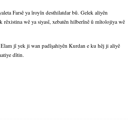
aleta Farsê ya îroyîn desthilatdar bû. Gelek aliyên
k rêxistina wê ya siyasî, xebatên hilberînê û mîtolojiya wê
lam jî yek ji wan padîşahiyên Kurdan e ku hêj ji aliyê
atiye dîtin.