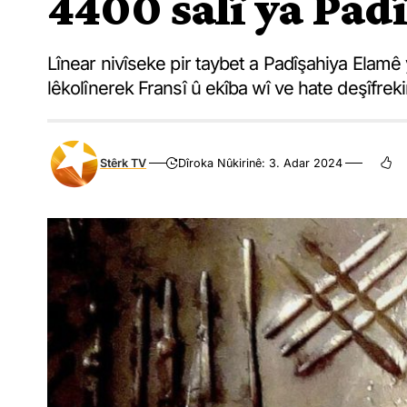
4400 salî ya Pad
Lînear nivîseke pir taybet a Padîşahiya Elamê y
lêkolînerek Fransî û ekîba wî ve hate deşîfreki
Stêrk TV
Dîroka Nûkirinê: 3. Adar 2024