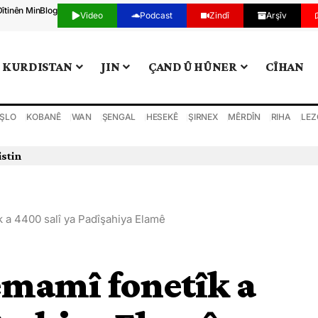
Dîtinên Min
Blog
Video
Podcast
Zindî
Arşîv
KURDISTAN
JIN
ÇAND Û HÛNER
CÎHAN
ŞLO
KOBANÊ
WAN
ŞENGAL
HESEKÊ
ŞIRNEX
MÊRDÎN
RIHA
LEZ
istin
k a 4400 salî ya Padîşahiya Elamê
emamî fonetîk a