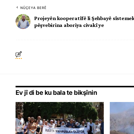
NÛÇEYA BERÊ
Projeyên kooperatîfê li Şehbayê sîsteme
pêşvebirina aboriya civakî ye
Ev jî di be ku bala te bikşînin