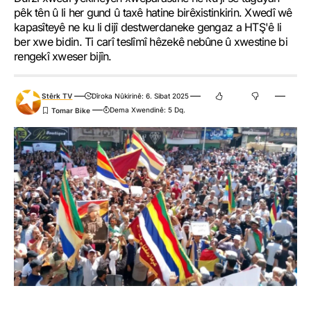
pêk tên û li her gund û taxê hatine birêxistinkirin. Xwedî wê
kapasîteyê ne ku li dijî destwerdaneke gengaz a HTŞ'ê li
ber xwe bidin. Ti carî teslîmî hêzekê nebûne û xwestine bi
rengekî xweser bijîn.
Stêrk TV
Dîroka Nûkirinê: 6. Sibat 2025
Dema Xwendinê: 5 Dq.