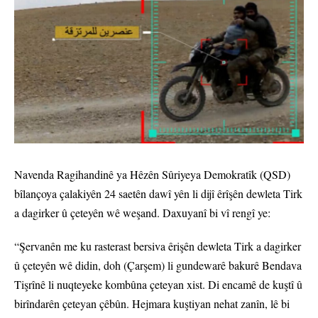
Navenda Ragihandinê ya Hêzên Sûriyeya Demokratîk (QSD)
bîlançoya çalakiyên 24 saetên dawî yên li dijî êrîşên dewleta Tirk
a dagirker û çeteyên wê weşand. Daxuyanî bi vî rengî ye:
“Şervanên me ku rasterast bersiva êrişên dewleta Tirk a dagirker
û çeteyên wê didin, doh (Çarşem) li gundewarê bakurê Bendava
Tişrînê li nuqteyeke kombûna çeteyan xist. Di encamê de kuştî û
birîndarên çeteyan çêbûn. Hejmara kuştiyan nehat zanîn, lê bi