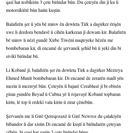
qasî hat tesbîkirin 3 çete birîndar bûn. Du çeteyên din jî ku li
motorsîklêtê bûn hatin kuştin.
Balafirên şer û yên bê mirov ên dewleta Tirk a dagirker êrişên
xwe li derdora bendavê û cihên karkeran jî dewam kir. Balafirên
bê mirov li nêzî gundê Xirbe Tiwênî nuqteyeke hêzên me
bombebaran kir, di encamê de şervanek şehîd bû û yekî din bi
sivikî birîndar bû.
Li Kobanê jî, balafirên şer ên dewleta Tirk a dagirker Mezreya
Ehmed Munîr bombebaran kir. Di encamê de zerarên madî yên
mezin li mezreyê bûn. Çeteyên li bajarê Cerablusê jî bi obîsên
giran gundên Beyad û Cubna yê li rojavayê Kobanê topbaran
kirin, lê top li erdekî vala kirin û zirar çênebûn.
Şervanên me li Girê Qereqozaxê û Girê Newroz du çalakiyên
bibandor li dar xistin Di encamê de kuştî û birîndarên çeteyan
çêbûn, bi qasî hat zanîn 3 çete birîndar bûne.