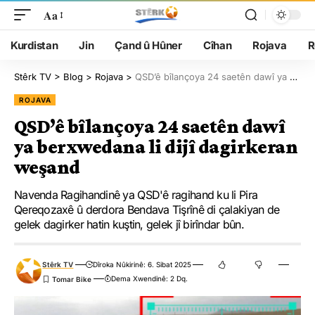
Aa
Kurdistan
Jin
Çand û Hûner
Cîhan
Rojava
R
Stêrk TV
>
Blog
>
Rojava
>
QSD’ê bîlançoya 24 saetên dawî ya berxwedana li dijî dagirkeran weşand
ROJAVA
QSD’ê bîlançoya 24 saetên dawî
ya berxwedana li dijî dagirkeran
weşand
Navenda Ragihandinê ya QSD'ê ragihand ku li Pira
Qereqozaxê û derdora Bendava Tişrînê di çalakiyan de
gelek dagirker hatin kuştin, gelek jî birîndar bûn.
Stêrk TV
Dîroka Nûkirinê: 6. Sibat 2025
Dema Xwendinê: 2 Dq.