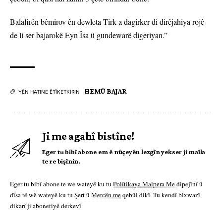
Balafirên bêmirov ên dewleta Tirk a dagirker di dirêjahiya rojê
de li ser bajarokê Eyn Îsa û gundewarê digeriyan.”
HEMÛ BAJAR
YÊN HATINE ÊTÎKETKIRIN
Ji me agahî bistîne!
Eger tu bibî abone em ê nûçeyên lezgîn yekser ji maîla
te re bişînin.
Eger tu bibî abone te we wateyê ku tu
Polîtikaya Malpera Me
dipejînî û
dîsa tê wê wateyê ku tu
Şert û Mercên me
qebûl dikî. Tu kendî bixwazî
dikarî ji abonetiyê derkevî