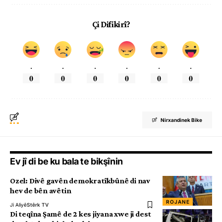
Çi Difikirî?
.
.
.
.
.
.
0
0
0
0
0
0
Nirxandinek Bike
Ev jî di be ku bala te bikşînin
Ozel: Divê gavên demokratîkbûnê di nav
hev de bên avêtin
ROJANE
Ji Aliyê
Stêrk TV
Di teqîna Şamê de 2 kes jiyana xwe ji dest