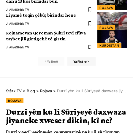
dan û 13 kes birîndar bûn
ROJAVA
Ji Aliyê
Stêrk TV
Li Şamê teqîn çêbû; birîndar hene
Ji Aliyê
Stêrk TV
ROJAVA
Rojnamevan Qereman Şukrî tevî efûya
taybet jî li girtîgehê tê girtin
KURDISTAN
Ji Aliyê
Stêrk TV
Ya Berê
Ya Pişt re
Stêrk TV
>
Blog
>
Rojava
>
Durzî yên ku li Sûriyeyê daxwaza jiyaneke xweser dikin, kî ne?
ROJAVA
Durzî yên ku li Sûriyeyê daxwaza
jiyaneke xweser dikin, kî ne?
Durzî xwedî yekîneyên xweparastinê ne ku ji sê tûgayan